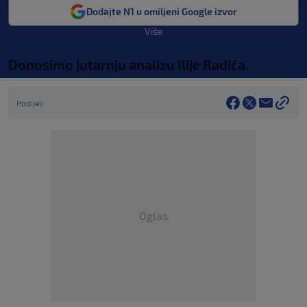
Dodajte N1 u omiljeni Google izvor
Više
Donosimo jutarnju analizu Ilije Radića.
Podijeli
Oglas