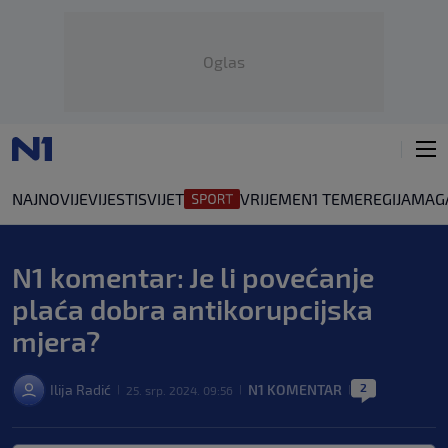
Oglas
NAJNOVIJE
VIJESTI
SVIJET
VRIJEME
N1 TEME
REGIJA
MAG
N1 komentar: Je li povećanje
plaća dobra antikorupcijska
mjera?
2
Ilija Radić
N1 KOMENTAR
25. srp. 2024. 09:56
|
|
|