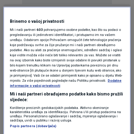
KAKVO JE TVOJE MIŠLJENJE O OVOME?
Brinemo o vašoj privatnosti
Pridruži se raspravi ili pročitaj komentare
Mi i naši partneri
603
pohranjujemo osobne podatke, kao što su podaci o
pregledavanju ili jedinstveni identifikatori, i pristupamo im na vašem
Pošalji komentar
uređaju. Odabirom opcije Prihvaćam omogućit ćete tehnologije praćenja
koje podržavaju svrhe za čije pružanje mi i naši partneri obrađujemo
podatke. Ako su alati za praćenje onemogućeni, određeni sadržaj i oglasi
koje vidite možda više neće biti toliko relevantni za vas. Možete se vratiti
Pročitaj komentare (
2
)
na ovaj izbornik kako biste izmijenili svoje odabire ili povukli pristanak u
bilo kojem trenutku klikom na Upravljaj postavkama poveznicu pri dnu
web-stranice [ili plutajuće ikone u donjem lijevom kutu web stranice, ako
je primjenjivo]. Vaši će se odabiri primijeniti kako je opisano u dijelu Web-
mjesto. Za više pojedinosti pogledajte našu Politiku privatnosti.
Dodatne
Pratite nas na društvenim mrežama
informacije o vašoj privatnosti
Mi i naši partneri obrađujemo podatke kako bismo pružili
sljedeće:
Korištenje preciznih geolokacijskih podataka. Aktivno skeniranje
karakteristika uređaja za identifikaciju. Pohrana i/ili pristup podacima na
uređaju. Personalizirano oglašavanje i sadržaj, mjerenje oglašavanja i
sadržaja, uvidi u publiku i razvoj usluga.
Popis partnera (dobavljača)