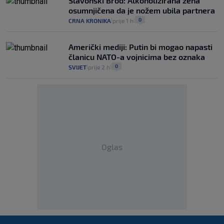
Slavonski Brod: Alkoholizirana žena
osumnjičena da je nožem ubila partnera
0
CRNA KRONIKA
prije 1 h
|
|
Američki mediji: Putin bi mogao napasti
članicu NATO-a vojnicima bez oznaka
0
SVIJET
prije 2 h
|
|
Oglas