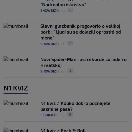
"Nadrealno iskustvo"
0
SHOWBIZ
3. kol.
|
|
Slavni glazbenik progovorio o velikoj
borbi: "Ljudi su se dolazili oprostiti od
mene"
0
SHOWBIZ
3. kol.
|
|
Novi Spider-Man ruši rekorde zarade i u
Hrvatskoj
0
SHOWBIZ
3. kol.
|
|
N1 KVIZ
N1 kviz / Koliko dobro poznajete
pasmine pasa?
0
LJUBIMCI
13. lip.
|
|
N1 kviz / Rock & Roll