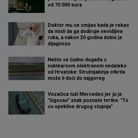
od 70 000 eura
Doktor mu se smijao kada je rekao
da misli da ga dodiruje nevidljiva
ruka, a nakon 20 godina dobio je
dijagnozu
Nešto se čudno događa s
nuklearnom elektranom nedaleko
od Hrvatske: Stručnjakinja otkrila
može li doći do najgoreg
Vozačica tuži Mercedes jer ju je
"žigosao" znak poznate tvrtke: "To
su opekline drugog stupnja"