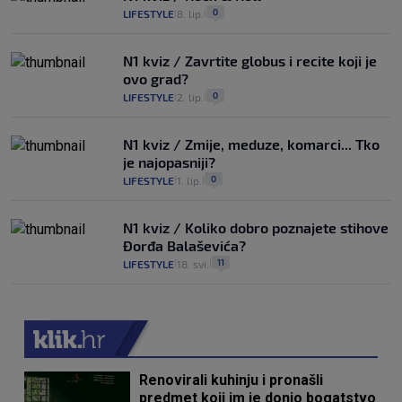
0
LIFESTYLE
8. lip.
|
|
N1 kviz / Zavrtite globus i recite koji je
ovo grad?
0
LIFESTYLE
2. lip.
|
|
N1 kviz / Zmije, meduze, komarci... Tko
je najopasniji?
0
LIFESTYLE
1. lip.
|
|
N1 kviz / Koliko dobro poznajete stihove
Đorđa Balaševića?
11
LIFESTYLE
18. svi.
|
|
Renovirali kuhinju i pronašli
predmet koji im je donio bogatstvo