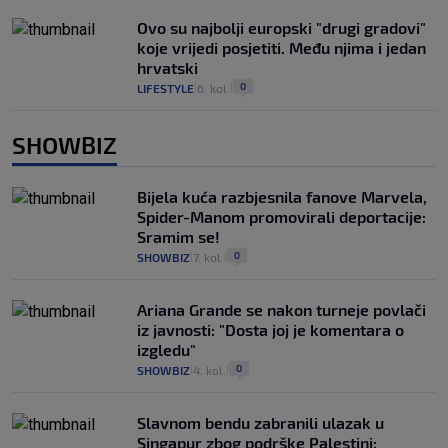
Ovo su najbolji europski "drugi gradovi"
koje vrijedi posjetiti. Među njima i jedan
hrvatski
0
LIFESTYLE
6. kol.
|
|
SHOWBIZ
Bijela kuća razbjesnila fanove Marvela,
Spider-Manom promovirali deportacije:
Sramim se!
0
SHOWBIZ
7. kol.
|
|
Ariana Grande se nakon turneje povlači
iz javnosti: "Dosta joj je komentara o
izgledu"
0
SHOWBIZ
4. kol.
|
|
Slavnom bendu zabranili ulazak u
Singapur zbog podrške Palestini: