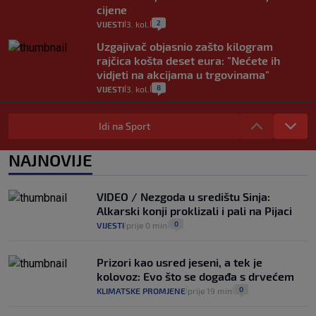
cijene
2
VIJESTI
3. kol.
|
|
Uzgajivač objasnio zašto kilogram
rajčica košta deset eura: "Nećete ih
vidjeti na akcijama u trgovinama"
8
VIJESTI
3. kol.
|
|
Selidba je jedno od stresnijih iskustava.
Evo aktualnih cijena i nekoliko savjeta
Idi na Sport
da prođe što lakše i jeftinije
0
VIJESTI
2. kol.
NAJNOVIJE
|
|
Izračunali smo koliko košta putovanje
automobilom na Hvar iz Zagreba, a
VIDEO / Nezgoda u središtu Sinja:
koliko iz Osijeka
Alkarski konji proklizali i pali na Pijaci
14
VIJESTI
2. kol.
|
|
0
VIJESTI
prije 0 min
|
|
Prizori kao usred jeseni, a tek je
kolovoz: Evo što se događa s drvećem
0
KLIMATSKE PROMJENE
prije 19 min
|
|