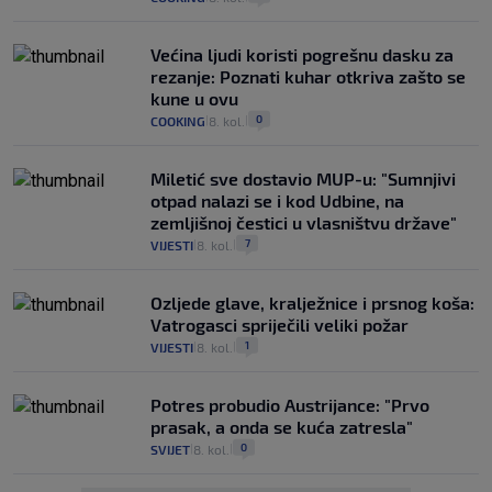
Većina ljudi koristi pogrešnu dasku za
rezanje: Poznati kuhar otkriva zašto se
kune u ovu
0
COOKING
8. kol.
|
|
Miletić sve dostavio MUP-u: "Sumnjivi
otpad nalazi se i kod Udbine, na
zemljišnoj čestici u vlasništvu države"
7
VIJESTI
8. kol.
|
|
Ozljede glave, kralježnice i prsnog koša:
Vatrogasci spriječili veliki požar
1
VIJESTI
8. kol.
|
|
Potres probudio Austrijance: "Prvo
prasak, a onda se kuća zatresla"
0
SVIJET
8. kol.
|
|