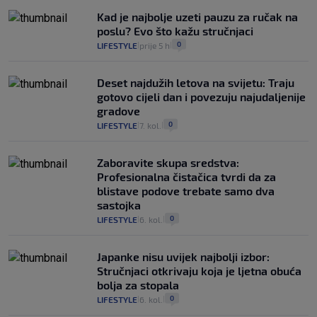
Kad je najbolje uzeti pauzu za ručak na
poslu? Evo što kažu stručnjaci
0
LIFESTYLE
prije 5 h
|
|
Deset najdužih letova na svijetu: Traju
gotovo cijeli dan i povezuju najudaljenije
gradove
0
LIFESTYLE
7. kol.
|
|
Zaboravite skupa sredstva:
Profesionalna čistačica tvrdi da za
blistave podove trebate samo dva
sastojka
0
LIFESTYLE
6. kol.
|
|
Japanke nisu uvijek najbolji izbor:
Stručnjaci otkrivaju koja je ljetna obuća
bolja za stopala
0
LIFESTYLE
6. kol.
|
|