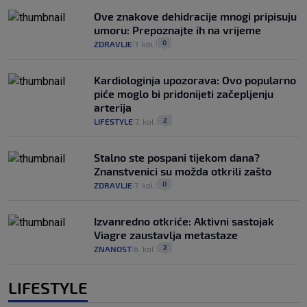
Ove znakove dehidracije mnogi pripisuju
umoru: Prepoznajte ih na vrijeme
0
ZDRAVLJE
7. kol.
|
|
Kardiologinja upozorava: Ovo popularno
piće moglo bi pridonijeti začepljenju
arterija
2
LIFESTYLE
7. kol.
|
|
Stalno ste pospani tijekom dana?
Znanstvenici su možda otkrili zašto
0
ZDRAVLJE
7. kol.
|
|
Izvanredno otkriće: Aktivni sastojak
Viagre zaustavlja metastaze
2
ZNANOST
6. kol.
|
|
LIFESTYLE