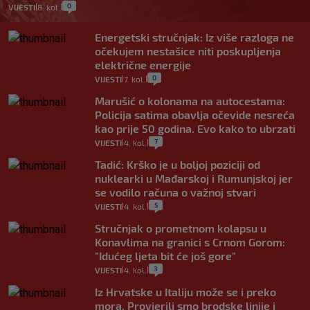
0
VIJESTI
8. kol.
|
|
Energetski stručnjak: Iz više razloga ne
očekujem nestašice niti poskupljenja
električne energije
0
VIJESTI
7. kol.
|
|
Marušić o kolonama na autocestama:
Policija satima obavlja očevide nesreća
kao prije 50 godina. Evo kako to ubrzati
7
VIJESTI
4. kol.
|
|
Tadić: Krško je u boljoj poziciji od
nuklearki u Mađarskoj i Rumunjskoj jer
se vodilo računa o važnoj stvari
5
VIJESTI
4. kol.
|
|
Stručnjak o prometnom kolapsu u
Konavlima na granici s Crnom Gorom:
"Idućeg ljeta bit će još gore"
3
VIJESTI
4. kol.
|
|
Iz Hrvatske u Italiju može se i preko
mora. Provjerili smo brodske linije i