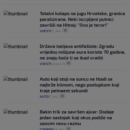
Totalni kolaps na jugu Hrvatske, granica
paralizirana. Neki iscrpljeni putnici
završili na Hitnoj: "Ovo je teror!"
8
VIJESTI
2. kol.
|
|
Država iseljava antifašiste: Zgradu
vrijednu milijune eura koriste 70 godina,
ne znaju hoće li se ikad vratiti
0
VIJESTI
prije 2 h
|
|
Auto koji stoji na suncu ne hladi se
najbrže klimom, nego postupkom koji
traje petnaest sekundi
0
AUTO
7. kol.
|
|
Bakin trik za savršen ajvar: Dodaje
jedan sastojak koji okus podiže na
sasvim novu razinu
0
COOKING
8. kol.
|
|