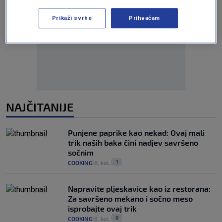
Prikaži svrhe
Prihvaćam
Oglas
NAJČITANIJE
Punjene paprike kao nekad: Ovaj mali
trik naših baka čini nadjev savršeno
sočnim
1
COOKING
8. kol.
|
|
Napravite pljeskavice kao iz restorana:
Za savršeno mekano i sočno meso
isprobajte ovaj trik
0
COOKING
8. kol.
|
|