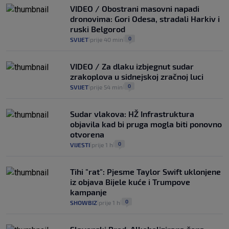
VIDEO / Obostrani masovni napadi
dronovima: Gori Odesa, stradali Harkiv i
ruski Belgorod
0
SVIJET
prije 40 min
|
|
VIDEO / Za dlaku izbjegnut sudar
zrakoplova u sidnejskoj zračnoj luci
0
SVIJET
prije 54 min
|
|
Sudar vlakova: HŽ Infrastruktura
objavila kad bi pruga mogla biti ponovno
otvorena
0
VIJESTI
prije 1 h
|
|
Tihi "rat": Pjesme Taylor Swift uklonjene
iz objava Bijele kuće i Trumpove
kampanje
0
SHOWBIZ
prije 1 h
|
|