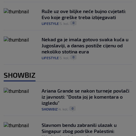
Ruže uz ove biljke neće bujno cvjetati:
Evo koje greške treba izbjegavati
0
LIFESTYLE
5. kol.
|
|
Nekad ga je imala gotovo svaka kuća u
Jugoslaviji, a danas postiže cijenu od
nekoliko stotina eura
0
LIFESTYLE
5. kol.
|
|
SHOWBIZ
Ariana Grande se nakon turneje povlači
iz javnosti: "Dosta joj je komentara o
izgledu"
0
SHOWBIZ
4. kol.
|
|
Slavnom bendu zabranili ulazak u
Singapur zbog podrške Palestini: