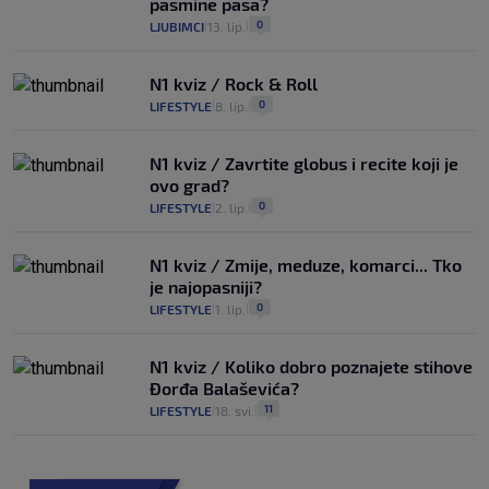
pasmine pasa?
0
LJUBIMCI
13. lip.
|
|
N1 kviz / Rock & Roll
0
LIFESTYLE
8. lip.
|
|
N1 kviz / Zavrtite globus i recite koji je
ovo grad?
0
LIFESTYLE
2. lip.
|
|
N1 kviz / Zmije, meduze, komarci... Tko
je najopasniji?
0
LIFESTYLE
1. lip.
|
|
N1 kviz / Koliko dobro poznajete stihove
Đorđa Balaševića?
11
LIFESTYLE
18. svi.
|
|