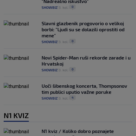
"Nadrealno iskustvo"
0
SHOWBIZ
3. kol.
|
|
Slavni glazbenik progovorio o velikoj
borbi: "Ljudi su se dolazili oprostiti od
mene"
0
SHOWBIZ
3. kol.
|
|
Novi Spider-Man ruši rekorde zarade i u
Hrvatskoj
0
SHOWBIZ
3. kol.
|
|
Uoči šibenskog koncerta, Thompsonov
tim publici uputio važne poruke
4
SHOWBIZ
3. kol.
|
|
N1 KVIZ
N1 kviz / Koliko dobro poznajete