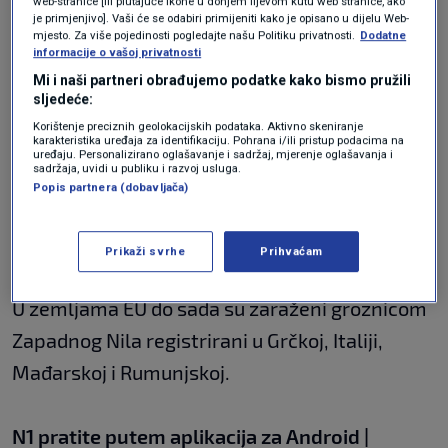
web-stranice [ili plutajuće ikone u donjem lijevom kutu web stranice, ako
Groznica Zapadnog Nila prvi put je
je primjenjivo]. Vaši će se odabiri primijeniti kako je opisano u dijelu Web-
mjesto. Za više pojedinosti pogledajte našu Politiku privatnosti.
Dodatne
evidentirana u Srbiji 2012. godine, a od prvog
informacije o vašoj privatnosti
pojavljivanja do prošle godine oboljelo je 574
Mi i naši partneri obrađujemo podatke kako bismo pružili
sljedeće:
ljudi, a umrla je 61 osoba.
Korištenje preciznih geolokacijskih podataka. Aktivno skeniranje
karakteristika uređaja za identifikaciju. Pohrana i/ili pristup podacima na
uređaju. Personalizirano oglašavanje i sadržaj, mjerenje oglašavanja i
Bolest je sezonskog karaktera, javlja se
sadržaja, uvidi u publiku i razvoj usluga.
Popis partnera (dobavljača)
tijekom ljeta, prvi oboljeli uglavnom se
registriraju u drugoj polovici srpnja, a najviše
Prikaži svrhe
Prihvaćam
oboljelih je obično u kolovozu.
U zemljama EU do sada su zaraženi groznicom
Zapadnog Nila registrirani u Grčkoj, Italiji,
Mađarskoj i Rumunjskoj.
N1 pratite putem aplikacija za
Android
|