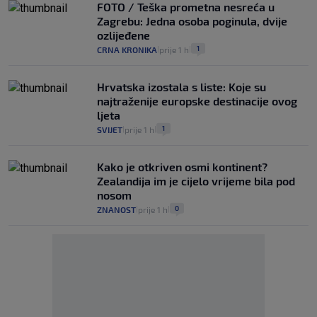
FOTO / Teška prometna nesreća u
Zagrebu: Jedna osoba poginula, dvije
ozlijeđene
1
CRNA KRONIKA
prije 1 h
|
|
Hrvatska izostala s liste: Koje su
najtraženije europske destinacije ovog
ljeta
1
SVIJET
prije 1 h
|
|
Kako je otkriven osmi kontinent?
Zealandija im je cijelo vrijeme bila pod
nosom
0
ZNANOST
prije 1 h
|
|