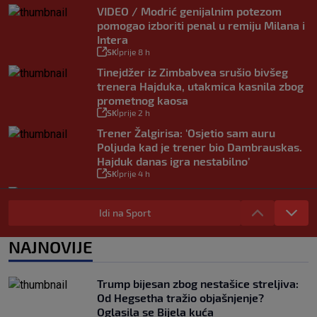
VIDEO / Modrić genijalnim potezom
pomogao izboriti penal u remiju Milana i
Intera
SK
prije 8 h
|
Tinejdžer iz Zimbabvea srušio bivšeg
trenera Hajduka, utakmica kasnila zbog
prometnog kaosa
SK
prije 2 h
|
Trener Žalgirisa: ‘Osjetio sam auru
Poljuda kad je trener bio Dambrauskas.
Hajduk danas igra nestabilno’
SK
prije 4 h
|
Vatreni u Cityju sve bolji: ‘Kovačić
izgleda potpuno fit, a Gvardiol bi mogao
Idi na Sport
biti starter na boku’
SK
prije 4 h
|
NAJNOVIJE
Luis Figo žestoko prozvao Infantina:
‘Najniže, najlopovskije i kukavički
sebično ponašanje. Mora otići!’
Trump bijesan zbog nestašice streljiva:
SK
prije 6 h
Od Hegsetha tražio objašnjenje?
|
Oglasila se Bijela kuća