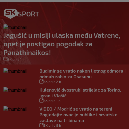
SPORT
Jagušić u misiji ulaska među Vatrene,
opet je postigao pogodak za
Panathinaikos!
SK
prije 1 h
|
Budimir se vratio nakon ljetnog odmora i
odmah zabio za Osasunu
SK
prije 2 h
|
Kulenović dvostruki strijelac za Torino,
igrao i Vlašić
SK
prije 1 h
|
VIDEO / Modrić se vratio na teren!
Pogledajte ovacije publike i hrvatske
zastave na tribinama
SK
prije 8 h
|