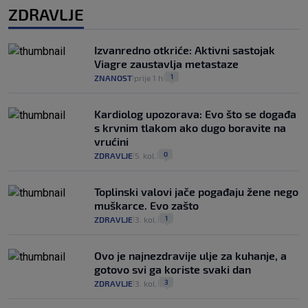
ZDRAVLJE
Izvanredno otkriće: Aktivni sastojak
Viagre zaustavlja metastaze
1
ZNANOST
prije 1 h
|
|
Kardiolog upozorava: Evo što se događa
s krvnim tlakom ako dugo boravite na
vrućini
0
ZDRAVLJE
5. kol.
|
|
Toplinski valovi jače pogađaju žene nego
muškarce. Evo zašto
1
ZDRAVLJE
3. kol.
|
|
Ovo je najnezdravije ulje za kuhanje, a
gotovo svi ga koriste svaki dan
3
ZDRAVLJE
3. kol.
|
|