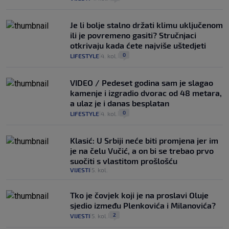
Je li bolje stalno držati klimu uključenom
ili je povremeno gasiti? Stručnjaci
otkrivaju kada ćete najviše uštedjeti
0
LIFESTYLE
4. kol.
|
|
VIDEO / Pedeset godina sam je slagao
kamenje i izgradio dvorac od 48 metara,
a ulaz je i danas besplatan
0
LIFESTYLE
4. kol.
|
|
Klasić: U Srbiji neće biti promjena jer im
je na čelu Vučić, a on bi se trebao prvo
suočiti s vlastitom prošlošću
VIJESTI
5. kol.
|
Tko je čovjek koji je na proslavi Oluje
sjedio između Plenkovića i Milanovića?
2
VIJESTI
5. kol.
|
|