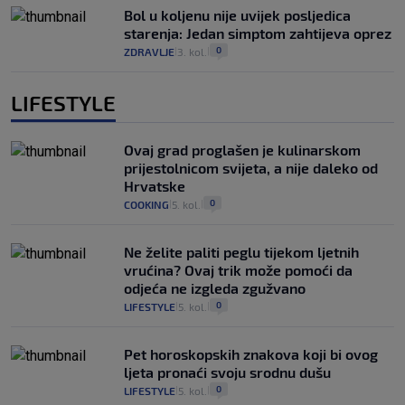
Bol u koljenu nije uvijek posljedica
starenja: Jedan simptom zahtijeva oprez
0
ZDRAVLJE
3. kol.
|
|
LIFESTYLE
Ovaj grad proglašen je kulinarskom
prijestolnicom svijeta, a nije daleko od
Hrvatske
0
COOKING
5. kol.
|
|
Ne želite paliti peglu tijekom ljetnih
vrućina? Ovaj trik može pomoći da
odjeća ne izgleda zgužvano
0
LIFESTYLE
5. kol.
|
|
Pet horoskopskih znakova koji bi ovog
ljeta pronaći svoju srodnu dušu
0
LIFESTYLE
5. kol.
|
|