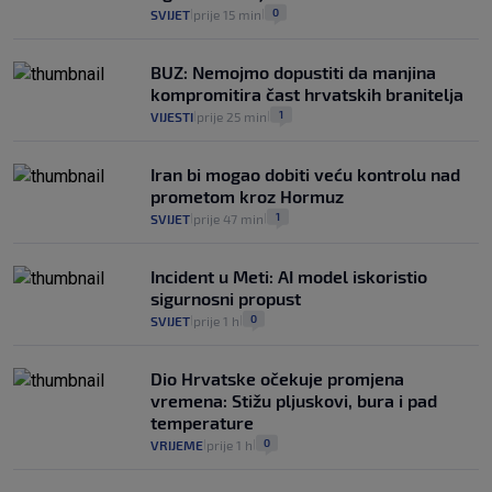
0
SVIJET
prije 15 min
|
|
BUZ: Nemojmo dopustiti da manjina
kompromitira čast hrvatskih branitelja
1
VIJESTI
prije 25 min
|
|
Iran bi mogao dobiti veću kontrolu nad
prometom kroz Hormuz
1
SVIJET
prije 47 min
|
|
Incident u Meti: AI model iskoristio
sigurnosni propust
0
SVIJET
prije 1 h
|
|
Dio Hrvatske očekuje promjena
vremena: Stižu pljuskovi, bura i pad
temperature
0
VRIJEME
prije 1 h
|
|