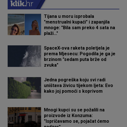
Tijana u moru isprobala
"menstrualni kupaći" i zapanjila
mnoge: "Bila sam preko 4 sata na
plaži..."
SpaceX-ova raketa poletjela je
prema Mjesecu: Pogodila je ga je
brzinom "sedam puta brže od
zvuka"
Jedna pogreška koju svi radi
uništava živicu tijekom ljeta: Evo
kako joj pomoći s koprivom
Mnogi kupci su se požalili na
proizvode iz Konzuma:
"Ispričavamo se, pojačat ćemo
nadzor"