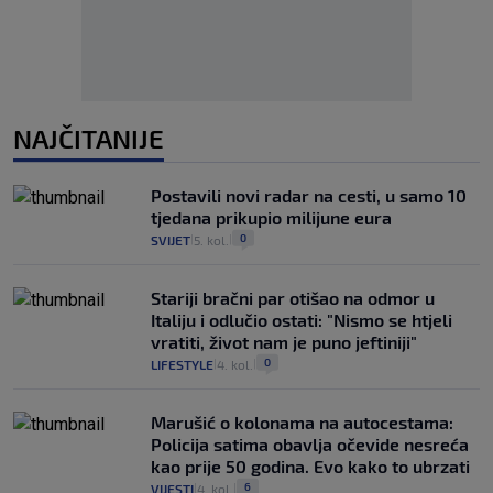
NAJČITANIJE
Postavili novi radar na cesti, u samo 10
tjedana prikupio milijune eura
0
SVIJET
5. kol.
|
|
Stariji bračni par otišao na odmor u
Italiju i odlučio ostati: "Nismo se htjeli
vratiti, život nam je puno jeftiniji"
0
LIFESTYLE
4. kol.
|
|
Marušić o kolonama na autocestama:
Policija satima obavlja očevide nesreća
kao prije 50 godina. Evo kako to ubrzati
6
VIJESTI
4. kol.
|
|