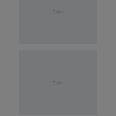
Oglas
Oglas