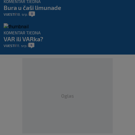
KOMENTAR TJEDNA
Bura u čaši limunade
0
VIJESTI
18. srp.
|
|
KOMENTAR TJEDNA
VAR ili VARka?
4
VIJESTI
11. srp.
|
|
Oglas