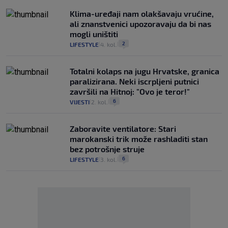
Klima-uređaji nam olakšavaju vrućine,
ali znanstvenici upozoravaju da bi nas
mogli uništiti
2
LIFESTYLE
4. kol.
|
|
Totalni kolaps na jugu Hrvatske, granica
paralizirana. Neki iscrpljeni putnici
završili na Hitnoj: "Ovo je teror!"
6
VIJESTI
2. kol.
|
|
Zaboravite ventilatore: Stari
marokanski trik može rashladiti stan
bez potrošnje struje
6
LIFESTYLE
3. kol.
|
|