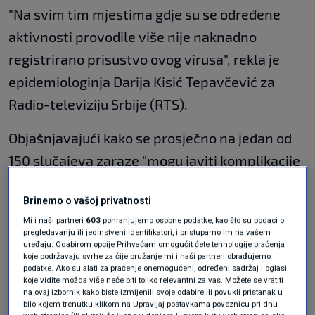
"Na svim tim mjestima gdje su se određene
aktivnosti provodile više nije naknadno
registrirano prisustvo ovog virusa", rekla je
epidemiologinja Darija Kisić Tepavčević za
Radio-televiziju Srbije (RTS).
Objašnjavajući kako se prosječno na jedan od
150 slučajeva zaraze "mogu javiti komplikacije
u vidu infekcije središnjeg živčanog sustava",
Brinemo o vašoj privatnosti
ona je upozorila da je vjerojatnost takvih
Mi i naši partneri
603
pohranjujemo osobne podatke, kao što su podaci o
kompikacija veća kod osoba s kroničnim
pregledavanju ili jedinstveni identifikatori, i pristupamo im na vašem
uređaju. Odabirom opcije Prihvaćam omogućit ćete tehnologije praćenja
bolestima, bolestima krvožilnog sustava, s
koje podržavaju svrhe za čije pružanje mi i naši partneri obrađujemo
podatke. Ako su alati za praćenje onemogućeni, određeni sadržaj i oglasi
visokim tlakom ili nekontroliranim
koje vidite možda više neće biti toliko relevantni za vas. Možete se vratiti
dijabetesom.
na ovaj izbornik kako biste izmijenili svoje odabire ili povukli pristanak u
bilo kojem trenutku klikom na Upravljaj postavkama poveznicu pri dnu