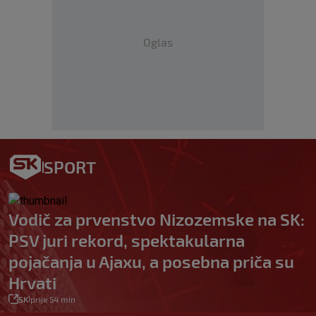
Oglas
SPORT
Vodič za prvenstvo Nizozemske na SK:
PSV juri rekord, spektakularna
pojačanja u Ajaxu, a posebna priča su
Hrvati
SK
prije 54 min
|