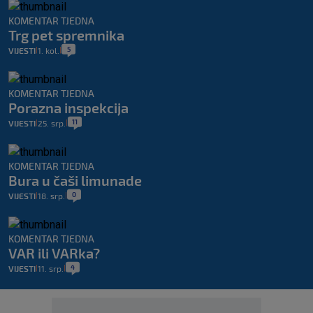
KOMENTAR TJEDNA
Trg pet spremnika
5
VIJESTI
1. kol.
|
|
KOMENTAR TJEDNA
Porazna inspekcija
11
VIJESTI
25. srp.
|
|
KOMENTAR TJEDNA
Bura u čaši limunade
0
VIJESTI
18. srp.
|
|
KOMENTAR TJEDNA
VAR ili VARka?
4
VIJESTI
11. srp.
|
|