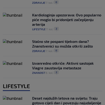
0
ZDRAVLJE
7. kol.
|
|
Kardiologinja upozorava: Ovo popularno
piće moglo bi pridonijeti začepljenju
arterija
2
LIFESTYLE
7. kol.
|
|
Stalno ste pospani tijekom dana?
Znanstvenici su možda otkrili zašto
0
ZDRAVLJE
7. kol.
|
|
Izvanredno otkriće: Aktivni sastojak
Viagre zaustavlja metastaze
2
ZNANOST
6. kol.
|
|
LIFESTYLE
Deset najdužih letova na svijetu: Traju
gotovo cijeli dan i povezuju najudaljenije