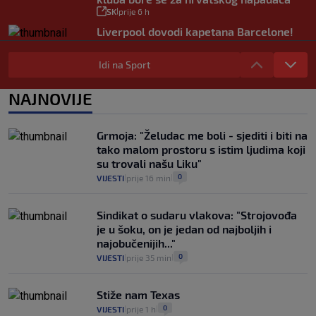
SK
prije 6 h
|
Liverpool dovodi kapetana Barcelone!
Fabrizio Romano objavio ‘Here we go’
SK
prije 8 h
|
Idi na Sport
Hajduk želi Selahija, oglasio se igračev
menadžer: ‘Garcia ga dobro poznaje, ali
NAJNOVIJE
postoji problem…’
SK
prije 8 h
|
Grmoja: "Želudac me boli - sjediti i biti na
tako malom prostoru s istim ljudima koji
su trovali našu Liku"
0
VIJESTI
prije 16 min
|
|
Sindikat o sudaru vlakova: "Strojovođa
je u šoku, on je jedan od najboljih i
najobučenijih..."
0
VIJESTI
prije 35 min
|
|
Stiže nam Texas
0
VIJESTI
prije 1 h
|
|