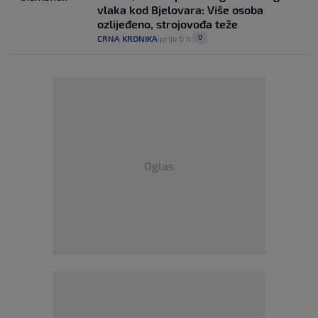
vlaka kod Bjelovara: Više osoba
ozlijeđeno, strojovođa teže
0
CRNA KRONIKA
prije 6 h
|
|
Oglas