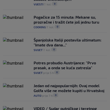
9
VIJESTI
7. kol.
|
|
Pogačice za 15 minuta: Mekane su,
prozračne i tražit ćete još jednu turu
0
COOKING
7. kol.
|
|
Španjolska Italiji postavila ultimatum:
"Imate dva dana..."
0
SVIJET
7. kol.
|
|
Potres probudio Austrijance: "Prvo
prasak, a onda se kuća zatresla"
0
SVIJET
prije 5 h
|
|
Jedan od najpopularnijih: Ovaj model
Golfa više ne možete kupiti u Hrvatskoj
0
AUTO
prije 7 h
|
|
VIDEO / Sudar putničkog i teretnog