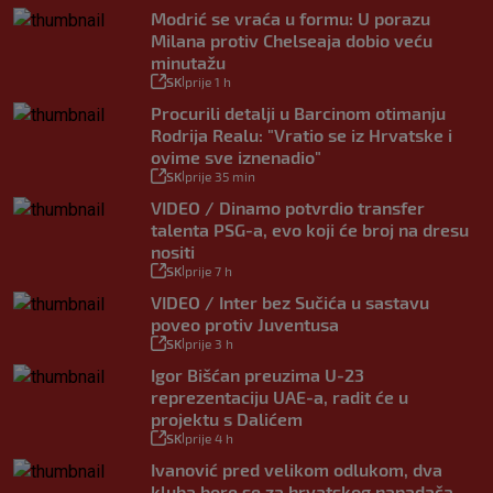
Modrić se vraća u formu: U porazu
Milana protiv Chelseaja dobio veću
minutažu
SK
prije 1 h
|
Procurili detalji u Barcinom otimanju
Rodrija Realu: "Vratio se iz Hrvatske i
ovime sve iznenadio"
SK
prije 35 min
|
VIDEO / Dinamo potvrdio transfer
talenta PSG-a, evo koji će broj na dresu
nositi
SK
prije 7 h
|
VIDEO / Inter bez Sučića u sastavu
poveo protiv Juventusa
SK
prije 3 h
|
Igor Bišćan preuzima U-23
reprezentaciju UAE-a, radit će u
projektu s Dalićem
SK
prije 4 h
|
Ivanović pred velikom odlukom, dva
kluba bore se za hrvatskog napadača