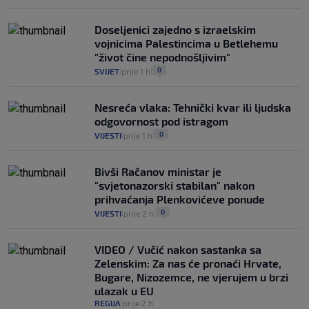
Doseljenici zajedno s izraelskim
vojnicima Palestincima u Betlehemu
"život čine nepodnošljivim"
0
SVIJET
prije 1 h
|
|
Nesreća vlaka: Tehnički kvar ili ljudska
odgovornost pod istragom
0
VIJESTI
prije 1 h
|
|
Bivši Račanov ministar je
"svjetonazorski stabilan" nakon
prihvaćanja Plenkovićeve ponude
0
VIJESTI
prije 2 h
|
|
VIDEO / Vučić nakon sastanka sa
Zelenskim: Za nas će pronaći Hrvate,
Bugare, Nizozemce, ne vjerujem u brzi
ulazak u EU
REGIJA
prije 2 h
|