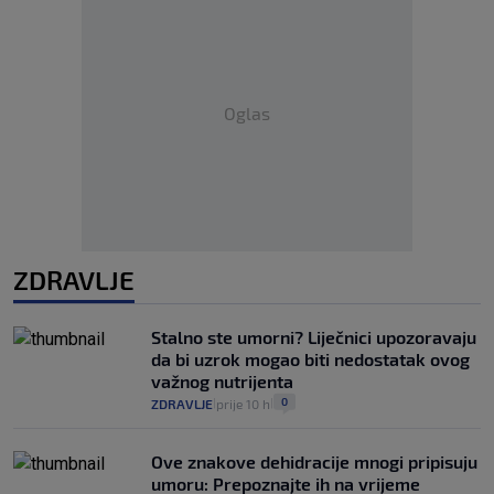
Oglas
ZDRAVLJE
Stalno ste umorni? Liječnici upozoravaju
da bi uzrok mogao biti nedostatak ovog
važnog nutrijenta
0
ZDRAVLJE
prije 10 h
|
|
Ove znakove dehidracije mnogi pripisuju
umoru: Prepoznajte ih na vrijeme