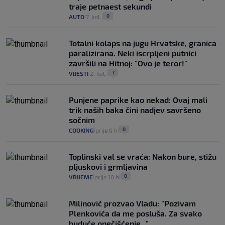
traje petnaest sekundi
0
AUTO
7. kol.
|
|
Totalni kolaps na jugu Hrvatske, granica
paralizirana. Neki iscrpljeni putnici
završili na Hitnoj: "Ovo je teror!"
7
VIJESTI
2. kol.
|
|
Punjene paprike kao nekad: Ovaj mali
trik naših baka čini nadjev savršeno
sočnim
0
COOKING
prije 6 h
|
|
Toplinski val se vraća: Nakon bure, stižu
pljuskovi i grmljavina
0
VRIJEME
prije 10 h
|
|
Milinović prozvao Vladu: "Pozivam
Plenkovića da me posluša. Za svako
buduće onečišćenje..."