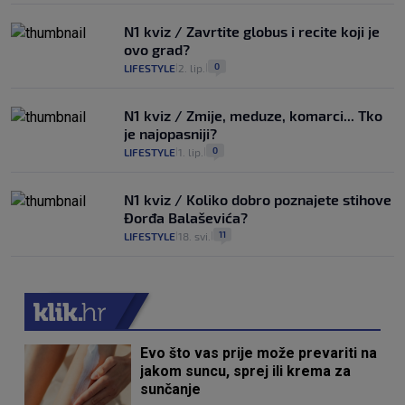
N1 kviz / Zavrtite globus i recite koji je
ovo grad?
0
LIFESTYLE
2. lip.
|
|
N1 kviz / Zmije, meduze, komarci... Tko
je najopasniji?
0
LIFESTYLE
1. lip.
|
|
N1 kviz / Koliko dobro poznajete stihove
Đorđa Balaševića?
11
LIFESTYLE
18. svi.
|
|
Evo što vas prije može prevariti na
jakom suncu, sprej ili krema za
sunčanje