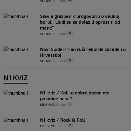
SHOWBIZ
3. kol.
|
|
Slavni glazbenik progovorio o velikoj
borbi: "Ljudi su se dolazili oprostiti od
mene"
0
SHOWBIZ
3. kol.
|
|
Novi Spider-Man ruši rekorde zarade i u
Hrvatskoj
0
SHOWBIZ
3. kol.
|
|
N1 KVIZ
N1 kviz / Koliko dobro poznajete
pasmine pasa?
0
LJUBIMCI
13. lip.
|
|
N1 kviz / Rock & Roll
0
LIFESTYLE
8. lip.
|
|