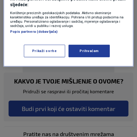
sljedeće:
Korištenje preciznih geolokacijskih podataka. Aktivno skeniranje
karakteristika uređaja za identifikaciju. Pohrana i/ili pristup podacima na
uređaju. Personalizirano oglašavanje i sadržaj, mjerenje oglašavanja i
sadržaja, uvidi u publiku i razvoj usluga.
Popis partnera (dobavljača)
Oglas
Prikaži svrhe
Prihvaćam
KAKVO JE TVOJE MIŠLJENJE O OVOME?
Pridruži se raspravi ili pročitaj komentare
Budi prvi koji će ostaviti komentar
Pratite nas na društvenim mrežama