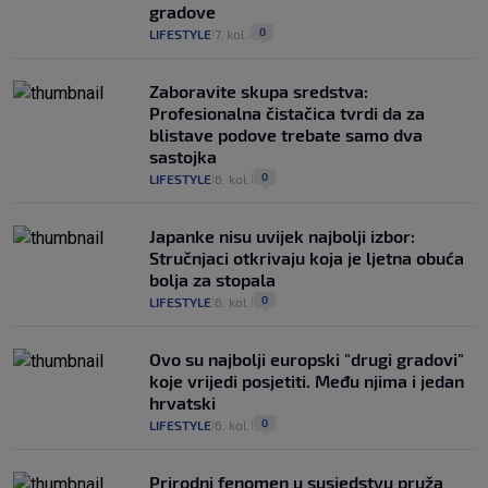
gradove
0
LIFESTYLE
7. kol.
|
|
Zaboravite skupa sredstva:
Profesionalna čistačica tvrdi da za
blistave podove trebate samo dva
sastojka
0
LIFESTYLE
6. kol.
|
|
Japanke nisu uvijek najbolji izbor:
Stručnjaci otkrivaju koja je ljetna obuća
bolja za stopala
0
LIFESTYLE
6. kol.
|
|
Ovo su najbolji europski "drugi gradovi"
koje vrijedi posjetiti. Među njima i jedan
hrvatski
0
LIFESTYLE
6. kol.
|
|
Prirodni fenomen u susjedstvu pruža