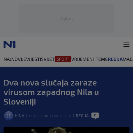
Oglas
NAJNOVIJE
VIJESTI
SVIJET
VRIJEME
N1 TEME
REGIJA
MAG
Dva nova slučaja zaraze
virusom zapadnog Nila u
Sloveniji
0
HINA
REGIJA
13. ruj. 2018. 17:56
17:58
|
>
|
|