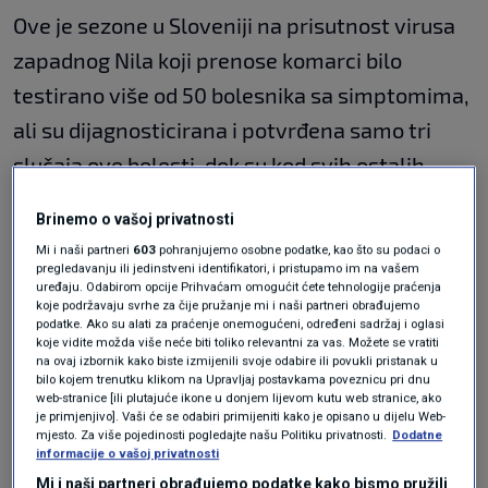
Ove je sezone u Sloveniji na prisutnost virusa
zapadnog Nila koji prenose komarci bilo
testirano više od 50 bolesnika sa simptomima,
ali su dijagnosticirana i potvrđena samo tri
slučaja ove bolesti, dok su kod svih ostalih
infekciju tim virusom isključili.
Brinemo o vašoj privatnosti
N1 pratite putem aplikacija za
Android
|
Mi i naši partneri
603
pohranjujemo osobne podatke, kao što su podaci o
pregledavanju ili jedinstveni identifikatori, i pristupamo im na vašem
iPhone/iPad
|
Windows
| i
društvenih
mreža
uređaju. Odabirom opcije Prihvaćam omogućit ćete tehnologije praćenja
koje podržavaju svrhe za čije pružanje mi i naši partneri obrađujemo
Twitter
|
Facebook
|
Instagram.
podatke. Ako su alati za praćenje onemogućeni, određeni sadržaj i oglasi
koje vidite možda više neće biti toliko relevantni za vas. Možete se vratiti
na ovaj izbornik kako biste izmijenili svoje odabire ili povukli pristanak u
Teme
bilo kojem trenutku klikom na Upravljaj postavkama poveznicu pri dnu
web-stranice [ili plutajuće ikone u donjem lijevom kutu web stranice, ako
je primjenjivo]. Vaši će se odabiri primijeniti kako je opisano u dijelu Web-
BOLEST ZAPADNOG NILA
SLOVENIJA
VIRUS ZAPADNOG NILA
mjesto. Za više pojedinosti pogledajte našu Politiku privatnosti.
Dodatne
informacije o vašoj privatnosti
Mi i naši partneri obrađujemo podatke kako bismo pružili