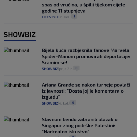
spas od vrućina, u špilji tijekom cijele
godine 11 stupnjeva
1
LIFESTYLE
6. kol.
|
|
SHOWBIZ
Bijela kuća razbjesnila fanove Marvela,
Spider-Manom promovirali deportacije:
Sramim se!
0
SHOWBIZ
prije 2 h
|
|
Ariana Grande se nakon turneje povlači
iz javnosti: "Dosta joj je komentara o
izgledu"
0
SHOWBIZ
4. kol.
|
|
Slavnom bendu zabranili ulazak u
Singapur zbog podrške Palestini:
"Nadrealno iskustvo"
0