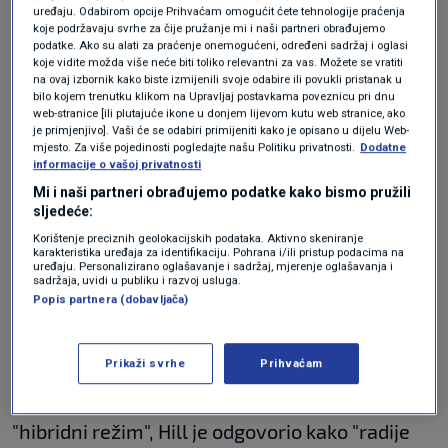
sa Srbijom i da vidim možemo li naći područja
uređaju. Odabirom opcije Prihvaćam omogućit ćete tehnologije praćenja
koje podržavaju svrhe za čije pružanje mi i naši partneri obrađujemo
suradnje, ne samo bilateralno, već i
podatke. Ako su alati za praćenje onemogućeni, određeni sadržaj i oglasi
koje vidite možda više neće biti toliko relevantni za vas. Možete se vratiti
međunarodno", rekao je američki diplomat.
na ovaj izbornik kako biste izmijenili svoje odabire ili povukli pristanak u
bilo kojem trenutku klikom na Upravljaj postavkama poveznicu pri dnu
web-stranice [ili plutajuće ikone u donjem lijevom kutu web stranice, ako
je primjenjivo]. Vaši će se odabiri primijeniti kako je opisano u dijelu Web-
On je u povodu tragedije u Novom Sadu, kad je
mjesto. Za više pojedinosti pogledajte našu Politiku privatnosti.
Dodatne
informacije o vašoj privatnosti
1. studenog u padu nadstrešnice na
Mi i naši partneri obrađujemo podatke kako bismo pružili
željezničkom kolodvoru poginulo 15 ljudi, a
sljedeće:
dvoje teško ozlijeđeno, rekao da se sve mora
Korištenje preciznih geolokacijskih podataka. Aktivno skeniranje
karakteristika uređaja za identifikaciju. Pohrana i/ili pristup podacima na
riješiti u pravosudnom sustavu, ali je naglasio
uređaju. Personalizirano oglašavanje i sadržaj, mjerenje oglašavanja i
sadržaja, uvidi u publiku i razvoj usluga.
kako "razumije veliku zabrinutost" građana
Popis partnera (dobavljača)
Srbije.
Prikaži svrhe
Prihvaćam
Komentirajući ocjene i tvrdnje da je u Srbiji
"hibridni režim", Hill je odgovorio kako "radije