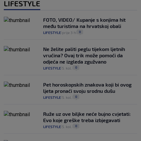
LIFESTYLE
FOTO, VIDEO/ Kupanje s konjima hit
među turistima na hrvatskoj obali
0
LIFESTYLE
prije 3 h
|
|
Ne želite paliti peglu tijekom ljetnih
vrućina? Ovaj trik može pomoći da
odjeća ne izgleda zgužvano
0
LIFESTYLE
5. kol.
|
|
Pet horoskopskih znakova koji bi ovog
ljeta pronaći svoju srodnu dušu
0
LIFESTYLE
5. kol.
|
|
Ruže uz ove biljke neće bujno cvjetati:
Evo koje greške treba izbjegavati
0
LIFESTYLE
5. kol.
|
|