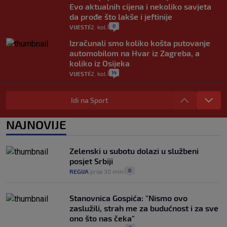
Evo aktualnih cijena i nekoliko savjeta
da prođe što lakše i jeftinije
0
VIJESTI
2. kol.
|
|
Izračunali smo koliko košta putovanje
automobilom na Hvar iz Zagreba, a
koliko iz Osijeka
14
VIJESTI
2. kol.
|
|
"Kći je otišla na more, a zaboravila
zdravstvenu iskaznicu". Kakva su prava
Idi na Sport
pacijenata izvan mjesta prebivališta?
1
VIJESTI
1. kol.
NAJNOVIJE
|
|
Provjerili smo "što ćemo onda" ako
Plenković na 15 dana ukine mjere: "Ne bi
Zelenski u subotu dolazi u službeni
se dogodilo ništa. Vlada se zaljubila u te
posjet Srbiji
intervencije"
0
REGIJA
prije 30 min
|
|
25
VIJESTI
30. srp.
|
|
Stanovnica Gospića: "Nismo ovo
zaslužili, strah me za budućnost i za sve
ono što nas čeka"