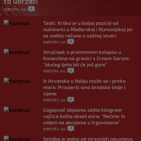
to ubrzati
6
VIJESTI
4. kol.
|
|
Tadić: Krško je u boljoj poziciji od
nuklearki u Mađarskoj i Rumunjskoj jer
se vodilo računa o važnoj stvari
5
VIJESTI
4. kol.
|
|
Stručnjak o prometnom kolapsu u
Konavlima na granici s Crnom Gorom:
"Idućeg ljeta bit će još gore"
3
VIJESTI
4. kol.
|
|
Iz Hrvatske u Italiju može se i preko
mora. Provjerili smo brodske linije i
cijene
2
VIJESTI
3. kol.
|
|
Uzgajivač objasnio zašto kilogram
rajčica košta deset eura: "Nećete ih
vidjeti na akcijama u trgovinama"
7
VIJESTI
3. kol.
|
|
Selidba je jedno od stresnijih iskustava.