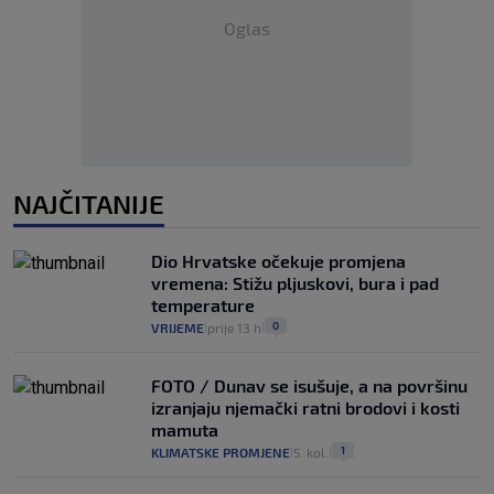
Oglas
NAJČITANIJE
Dio Hrvatske očekuje promjena
vremena: Stižu pljuskovi, bura i pad
temperature
0
VRIJEME
prije 13 h
|
|
FOTO / Dunav se isušuje, a na površinu
izranjaju njemački ratni brodovi i kosti
mamuta
1
KLIMATSKE PROMJENE
5. kol.
|
|