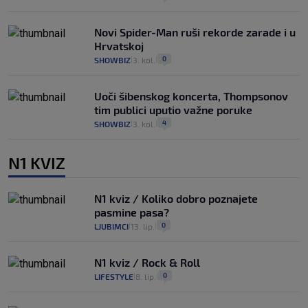
Novi Spider-Man ruši rekorde zarade i u
Hrvatskoj
0
SHOWBIZ
3. kol.
|
|
Uoči šibenskog koncerta, Thompsonov
tim publici uputio važne poruke
4
SHOWBIZ
3. kol.
|
|
N1 KVIZ
N1 kviz / Koliko dobro poznajete
pasmine pasa?
0
LJUBIMCI
13. lip.
|
|
N1 kviz / Rock & Roll
0
LIFESTYLE
8. lip.
|
|