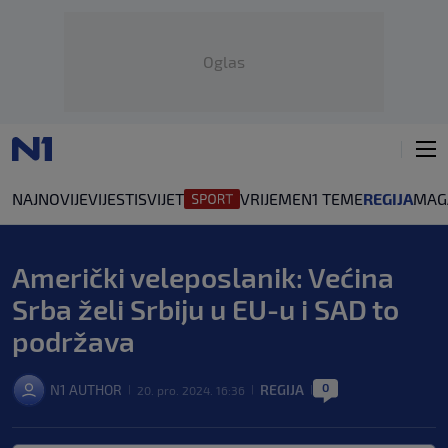
Oglas
NAJNOVIJE
VIJESTI
SVIJET
VRIJEME
N1 TEME
REGIJA
MAG
Američki veleposlanik: Većina
Srba želi Srbiju u EU-u i SAD to
podržava
0
N1 AUTHOR
REGIJA
20. pro. 2024. 16:36
|
|
|