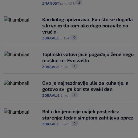
2
ZNANOST
prije 13 h
|
|
Kardiolog upozorava: Evo što se događa
s krvnim tlakom ako dugo boravite na
vrućini
0
ZDRAVLJE
5. kol.
|
|
Toplinski valovi jače pogađaju žene nego
muškarce. Evo zašto
1
ZDRAVLJE
3. kol.
|
|
Ovo je najnezdravije ulje za kuhanje, a
gotovo svi ga koriste svaki dan
3
ZDRAVLJE
3. kol.
|
|
Bol u koljenu nije uvijek posljedica
starenja: Jedan simptom zahtijeva oprez
0
ZDRAVLJE
3. kol.
|
|