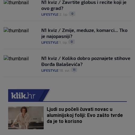
N1 kviz / Zavrtite globus i recite koji je
ovo grad?
0
LIFESTYLE
2. lip.
|
|
N1 kviz / Zmije, meduze, komarci... Tko
je najopasniji?
0
LIFESTYLE
1. lip.
|
|
N1 kviz / Koliko dobro poznajete stihove
Đorđa Balaševića?
11
LIFESTYLE
18. svi.
|
|
Ljudi su počeli čuvati novac u
aluminijskoj foliji: Evo zašto tvrde
da je to korisno