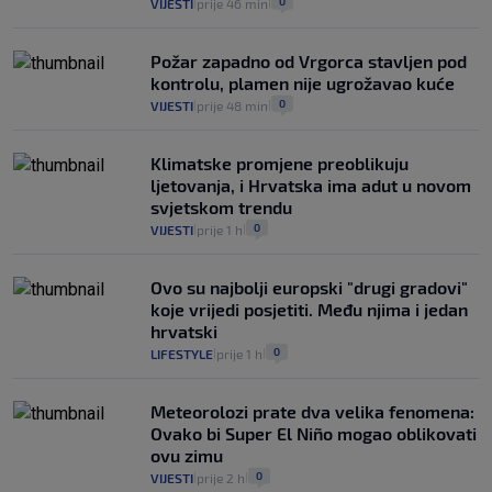
0
VIJESTI
prije 46 min
|
|
Požar zapadno od Vrgorca stavljen pod
kontrolu, plamen nije ugrožavao kuće
0
VIJESTI
prije 48 min
|
|
Klimatske promjene preoblikuju
ljetovanja, i Hrvatska ima adut u novom
svjetskom trendu
0
VIJESTI
prije 1 h
|
|
Ovo su najbolji europski "drugi gradovi"
koje vrijedi posjetiti. Među njima i jedan
hrvatski
0
LIFESTYLE
prije 1 h
|
|
Meteorolozi prate dva velika fenomena:
Ovako bi Super El Niño mogao oblikovati
ovu zimu
0
VIJESTI
prije 2 h
|
|