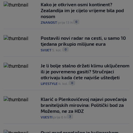
Kako je otkriven osmi kontinent?
Zealandija im je cijelo vrijeme bila pod
nosom
0
ZNANOST
prije 13 h
|
|
Postavili novi radar na cesti, u samo 10
tjedana prikupio milijune eura
0
SVIJET
5. kol.
|
|
Je li bolje stalno držati klimu uključenom
ili je povremeno gasiti? Stručnjaci
otkrivaju kada ćete najviše uštedjeti
0
LIFESTYLE
4. kol.
|
|
Klarić o Plenkovićevoj najavi povećanja
braniteljskih mirovina: Politički bod za
Možemo, ne za HDZ
3
VIJESTI
prije 6 h
|
|
Ovaj grad proglašen je kulinarskom