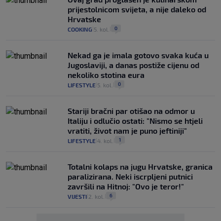
prijestolnicom svijeta, a nije daleko od
Hrvatske
0
COOKING
5. kol.
|
|
Nekad ga je imala gotovo svaka kuća u
Jugoslaviji, a danas postiže cijenu od
nekoliko stotina eura
0
LIFESTYLE
5. kol.
|
|
Stariji bračni par otišao na odmor u
Italiju i odlučio ostati: "Nismo se htjeli
vratiti, život nam je puno jeftiniji"
1
LIFESTYLE
4. kol.
|
|
Totalni kolaps na jugu Hrvatske, granica
paralizirana. Neki iscrpljeni putnici
završili na Hitnoj: "Ovo je teror!"
6
VIJESTI
2. kol.
|
|