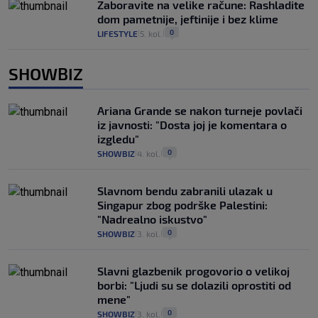
Zaboravite na velike račune: Rashladite
dom pametnije, jeftinije i bez klime
0
LIFESTYLE
5. kol.
|
|
SHOWBIZ
Ariana Grande se nakon turneje povlači
iz javnosti: "Dosta joj je komentara o
izgledu"
0
SHOWBIZ
4. kol.
|
|
Slavnom bendu zabranili ulazak u
Singapur zbog podrške Palestini:
"Nadrealno iskustvo"
0
SHOWBIZ
3. kol.
|
|
Slavni glazbenik progovorio o velikoj
borbi: "Ljudi su se dolazili oprostiti od
mene"
0
SHOWBIZ
3. kol.
|
|