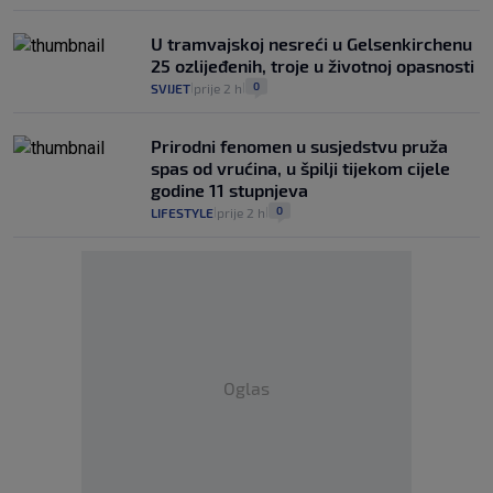
U tramvajskoj nesreći u Gelsenkirchenu
25 ozlijeđenih, troje u životnoj opasnosti
0
SVIJET
prije 2 h
|
|
Prirodni fenomen u susjedstvu pruža
spas od vrućina, u špilji tijekom cijele
godine 11 stupnjeva
0
LIFESTYLE
prije 2 h
|
|
Oglas