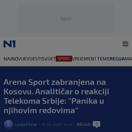
Oglas
NAJNOVIJE
VIJESTI
SVIJET
VRIJEME
N1 TEME
REGIJA
MA
Arena Sport zabranjena na
Kosovu. Analitičar o reakciji
Telekoma Srbije: "Panika u
njihovim redovima"
0
Lucija Ptičar
REGIJA
10. lis. 2023. 19:00
|
|
|