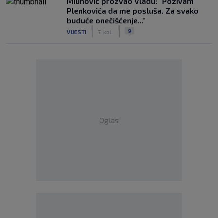
Milinović prozvao Vladu: "Pozivam
Plenkovića da me posluša. Za svako
buduće onečišćenje..."
|
|
9
VIJESTI
7. kol.
Oglas