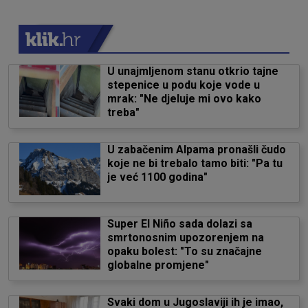
U unajmljenom stanu otkrio tajne
stepenice u podu koje vode u
mrak: "Ne djeluje mi ovo kako
treba"
U zabačenim Alpama pronašli čudo
koje ne bi trebalo tamo biti: "Pa tu
je već 1100 godina"
Super El Niño sada dolazi sa
smrtonosnim upozorenjem na
opaku bolest: "To su značajne
globalne promjene"
Svaki dom u Jugoslaviji ih je imao,