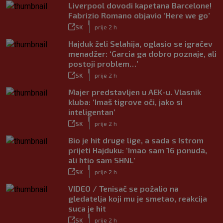
Liverpool dovodi kapetana Barcelone!
Fabrizio Romano objavio ‘Here we go’
|
SK
prije 2 h
Hajduk želi Selahija, oglasio se igračev
menadžer: ‘Garcia ga dobro poznaje, ali
postoji problem…’
|
SK
prije 2 h
Majer predstavljen u AEK-u. Vlasnik
kluba: ‘Imaš tigrove oči, jako si
inteligentan’
|
SK
prije 2 h
Bio je hit druge lige, a sada s Istrom
prijeti Hajduku: ‘Imao sam 16 ponuda,
ali htio sam SHNL’
|
SK
prije 2 h
VIDEO / Tenisač se požalio na
gledatelja koji mu je smetao, reakcija
suca je hit
|
SK
prije 2 h