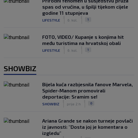
Prirodni fenomen u susjedstvu pruža
spas od vrućina, u špilji tijekom cijele
godine 11 stupnjeva
|
|
1
LIFESTYLE
6. kol.
FOTO, VIDEO/ Kupanje s konjima hit
među turistima na hrvatskoj obali
|
|
1
LIFESTYLE
6. kol.
SHOWBIZ
Bijela kuća razbjesnila fanove Marvela,
Spider-Manom promovirali
deportacije: Sramim se!
|
|
0
SHOWBIZ
prije 2 h
Ariana Grande se nakon turneje povlači
iz javnosti: "Dosta joj je komentara o
izgledu"
|
|