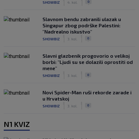
0
SHOWBIZ
4. kol.
Slavnom bendu zabranili ulazak u
Singapur zbog podrške Palestini:
"Nadrealno iskustvo"
|
|
0
SHOWBIZ
3. kol.
Slavni glazbenik progovorio o velikoj
borbi: "Ljudi su se dolazili oprostiti od
mene"
|
|
0
SHOWBIZ
3. kol.
Novi Spider-Man ruši rekorde zarade i
u Hrvatskoj
|
|
0
SHOWBIZ
3. kol.
N1 KVIZ