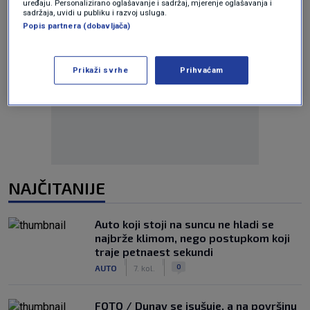
uređaju. Personalizirano oglašavanje i sadržaj, mjerenje oglašavanja i
sadržaja, uvidi u publiku i razvoj usluga.
Popis partnera (dobavljača)
Prikaži svrhe
Prihvaćam
Oglas
NAJČITANIJE
Auto koji stoji na suncu ne hladi se
najbrže klimom, nego postupkom koji
traje petnaest sekundi
|
|
0
AUTO
7. kol.
FOTO / Dunav se isušuje, a na površinu