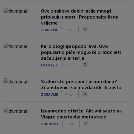
Ove znakove dehidracije mnogi
pripisuju umoru: Prepoznajte ih na
vrijeme
|
|
0
ZDRAVLJE
7. kol.
Kardiologinja upozorava: Ovo
popularno piće moglo bi pridonijeti
začepljenju arterija
|
|
2
LIFESTYLE
7. kol.
Stalno ste pospani tijekom dana?
Znanstvenici su možda otkrili zašto
|
|
0
ZDRAVLJE
7. kol.
Izvanredno otkriće: Aktivni sastojak
Viagre zaustavlja metastaze
|
|
2
ZNANOST
6. kol.