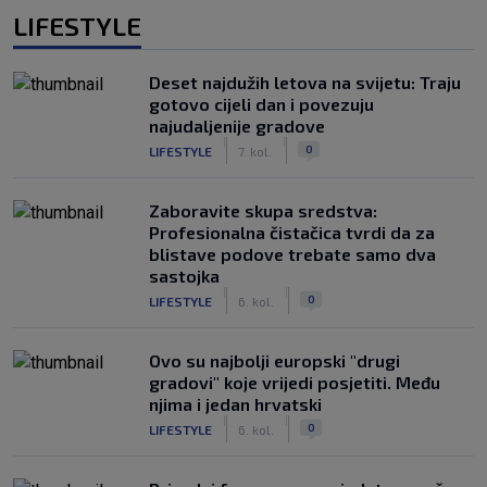
LIFESTYLE
Deset najdužih letova na svijetu: Traju
gotovo cijeli dan i povezuju
najudaljenije gradove
|
|
0
LIFESTYLE
7. kol.
Zaboravite skupa sredstva:
Profesionalna čistačica tvrdi da za
blistave podove trebate samo dva
sastojka
|
|
0
LIFESTYLE
6. kol.
Ovo su najbolji europski "drugi
gradovi" koje vrijedi posjetiti. Među
njima i jedan hrvatski
|
|
0
LIFESTYLE
6. kol.