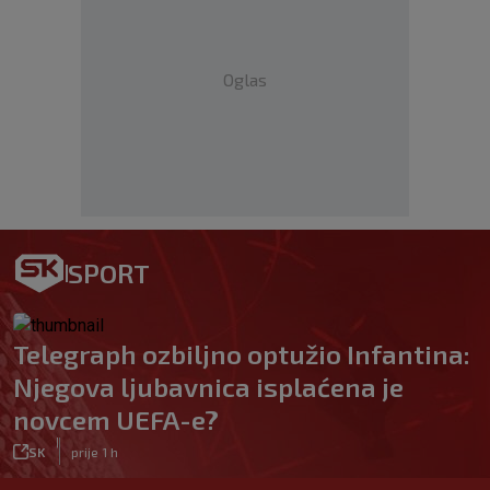
Oglas
SPORT
Telegraph ozbiljno optužio Infantina:
Njegova ljubavnica isplaćena je
novcem UEFA-e?
|
SK
prije 1 h