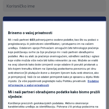
Pošalji
Brinemo o vašoj privatnosti
Mi i naši partneri
603
pohranjujemo osobne podatke, kao što su podaci o
pregledavanju ili jedinstveni identifikatori, i pristupamo im na vašem
uređaju. Odabirom opcije Prihvaćam omogućit ćete tehnologije praćenja
koje podržavaju svrhe za čije pružanje mi i naši partneri obrađujemo
podatke. Ako su alati za praćenje onemogućeni, određeni sadržaj i oglasi
koje vidite možda više neće biti toliko relevantni za vas. Možete se vratiti
na ovaj izbornik kako biste izmijenili svoje odabire ili povukli pristanak u
bilo kojem trenutku klikom na Upravljaj postavkama poveznicu pri dnu
web-stranice [ili plutajuće ikone u donjem lijevom kutu web stranice, ako
Oglas
je primjenjivo]. Vaši će se odabiri primijeniti kako je opisano u dijelu Web-
mjesto. Za više pojedinosti pogledajte našu Politiku privatnosti.
Dodatne
informacije o vašoj privatnosti
Mi i naši partneri obrađujemo podatke kako bismo pružili
sljedeće:
Korištenje preciznih geolokacijskih podataka. Aktivno skeniranje
karakteristika uređaja za identifikaciju. Pohrana i/ili pristup podacima na