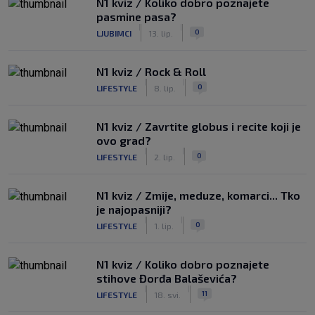
N1 kviz / Koliko dobro poznajete
pasmine pasa?
|
|
0
LJUBIMCI
13. lip.
N1 kviz / Rock & Roll
|
|
0
LIFESTYLE
8. lip.
N1 kviz / Zavrtite globus i recite koji je
ovo grad?
|
|
0
LIFESTYLE
2. lip.
N1 kviz / Zmije, meduze, komarci... Tko
je najopasniji?
|
|
0
LIFESTYLE
1. lip.
N1 kviz / Koliko dobro poznajete
stihove Đorđa Balaševića?
|
|
11
LIFESTYLE
18. svi.