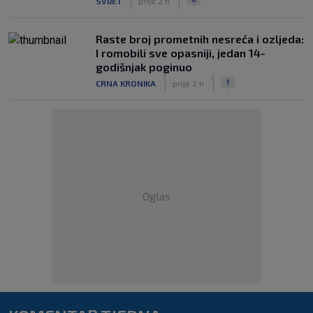
SVIJET
prije 2 h
Raste broj prometnih nesreća i ozljeda:
I romobili sve opasniji, jedan 14-
godišnjak poginuo
|
|
1
CRNA KRONIKA
prije 2 h
Oglas