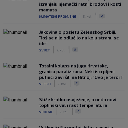
izranjaju njemački ratni brodovi i kosti
mamuta
|
|
2
KLIMATSKE PROMJENE
5. kol.
Jakovina o posjetu Zelenskog Srbiji:
"Još se nije odlučilo na koju stranu se
ide"
|
|
5
SVIJET
7. kol.
Totalni kolaps na jugu Hrvatske,
granica paralizirana. Neki iscrpljeni
putnici završili na Hitnoj: "Ovo je teror!"
|
|
7
VIJESTI
2. kol.
Stiže kratko osvježenje, a onda novi
toplinski val i rast temperatura
|
|
0
VRIJEME
7. kol.
Vučković: Ne postoji hitna sanacija