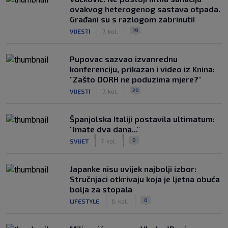
ovakvog heterogenog sastava otpada.
Građani su s razlogom zabrinuti!
|
|
19
VIJESTI
7. kol.
Pupovac sazvao izvanrednu
konferenciju, prikazan i video iz Knina:
"Zašto DORH ne poduzima mjere?"
|
|
20
VIJESTI
7. kol.
Španjolska Italiji postavila ultimatum:
"Imate dva dana..."
|
|
0
SVIJET
7. kol.
Japanke nisu uvijek najbolji izbor:
Stručnjaci otkrivaju koja je ljetna obuća
bolja za stopala
|
|
0
LIFESTYLE
6. kol.