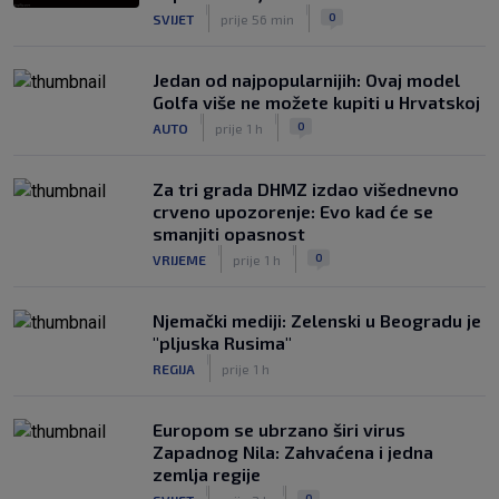
|
|
0
SVIJET
prije 56 min
Jedan od najpopularnijih: Ovaj model
Golfa više ne možete kupiti u Hrvatskoj
|
|
0
AUTO
prije 1 h
Za tri grada DHMZ izdao višednevno
crveno upozorenje: Evo kad će se
smanjiti opasnost
|
|
0
VRIJEME
prije 1 h
Njemački mediji: Zelenski u Beogradu je
"pljuska Rusima"
|
REGIJA
prije 1 h
Europom se ubrzano širi virus
Zapadnog Nila: Zahvaćena i jedna
zemlja regije
|
|
0