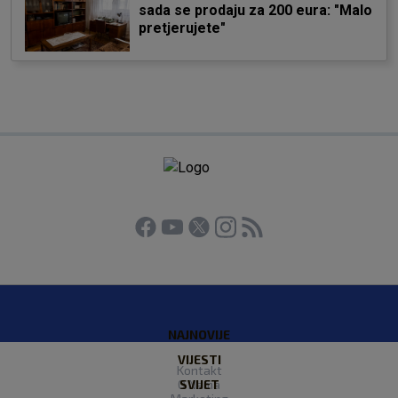
sada se prodaju za 200 eura: "Malo
pretjerujete"
NAJNOVIJE
VIJESTI
Kontakt
O Nama
SVIJET