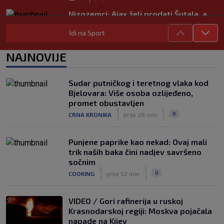
Nizozemci: Ajax želi prodati Šutala, a
ponuda ne nedostaje
Idi na Sport
|
SK
7. kol.
Bennacer raskinuo s Milanom i sada je
NAJNOVIJE
slobodan igrač: Boban je upravo to i
htio, ali…
|
Sudar putničkog i teretnog vlaka kod
SK
7. kol.
Bjelovara: Više osoba ozlijeđeno,
VIDEO / Počela nam je ‘Cvajta’! Brekalo
promet obustavljen
solidan u gostujućoj pobjedi Herthe
|
|
0
CRNA KRONIKA
prije 28 min
kod Bochuma
|
SK
7. kol.
Punjene paprike kao nekad: Ovaj mali
trik naših baka čini nadjev savršeno
sočnim
|
|
0
COOKING
prije 52 min
VIDEO / Gori rafinerija u ruskoj
Krasnodarskoj regiji: Moskva pojačala
napade na Kijev