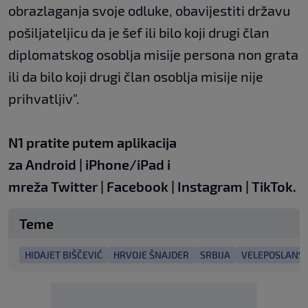
obrazlaganja svoje odluke, obavijestiti državu
pošiljateljicu da je šef ili bilo koji drugi član
diplomatskog osoblja misije persona non grata
ili da bilo koji drugi član osoblja misije nije
prihvatljiv".
N1 pratite putem aplikacija
za
Android
|
iPhone/iPad
i
mreža
Twitter
|
Facebook
|
Instagram
|
TikTok.
Teme
HIDAJET BIŠČEVIĆ
HRVOJE ŠNAJDER
SRBIJA
VELEPOSLANS