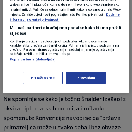
Srbije i Hrvatske, dobrosusjedskoj suradnji i
web-stranice [ili plutajuće ikone u donjem lijevom kutu web stranice, ako
je primjenjivo]. Vaši će se odabiri primijeniti kako je opisano u dijelu Web-
ukupnom podizanju razine mira i stabilnosti u
mjesto. Za više pojedinosti pogledajte našu Politiku privatnosti.
Dodatne
informacije o vašoj privatnosti
regiji.
Mi i naši partneri obrađujemo podatke kako bismo pružili
sljedeće:
Ministarstvo je u priopćenju izrazilo i
Korištenje preciznih geolokacijskih podataka. Aktivno skeniranje
karakteristika uređaja za identifikaciju. Pohrana i/ili pristup podacima na
uređaju. Personalizirano oglašavanje i sadržaj, mjerenje oglašavanja i
očekivanje da će Srbija i Hrvatska zajedničkim
sadržaja, uvidi u publiku i razvoj usluga.
Popis partnera (dobavljača)
snagama graditi međusobno povjerenje, s
ciljem ostvarenja zajedničke europske
Prikaži svrhe
Prihvaćam
budućnosti.
Ne spominje se kako je točno Šnajder izašao iz
okvira diplomatskih normi, ali u članku
spomenute Konvencije navodi se da "država
primateljica može u svako doba i bez obveze