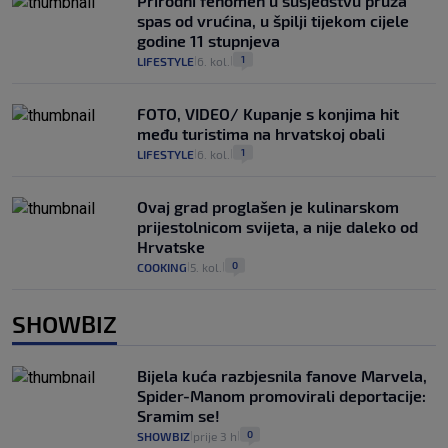
Prirodni fenomen u susjedstvu pruža
spas od vrućina, u špilji tijekom cijele
godine 11 stupnjeva
1
LIFESTYLE
6. kol.
|
|
FOTO, VIDEO/ Kupanje s konjima hit
među turistima na hrvatskoj obali
1
LIFESTYLE
6. kol.
|
|
Ovaj grad proglašen je kulinarskom
prijestolnicom svijeta, a nije daleko od
Hrvatske
0
COOKING
5. kol.
|
|
SHOWBIZ
Bijela kuća razbjesnila fanove Marvela,
Spider-Manom promovirali deportacije:
Sramim se!
0
SHOWBIZ
prije 3 h
|
|