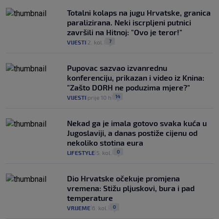
Totalni kolaps na jugu Hrvatske, granica
paralizirana. Neki iscrpljeni putnici
završili na Hitnoj: "Ovo je teror!"
7
VIJESTI
2. kol.
|
|
Pupovac sazvao izvanrednu
konferenciju, prikazan i video iz Knina:
"Zašto DORH ne poduzima mjere?"
14
VIJESTI
prije 10 h
|
|
Nekad ga je imala gotovo svaka kuća u
Jugoslaviji, a danas postiže cijenu od
nekoliko stotina eura
0
LIFESTYLE
5. kol.
|
|
Dio Hrvatske očekuje promjena
vremena: Stižu pljuskovi, bura i pad
temperature
0
VRIJEME
6. kol.
|
|