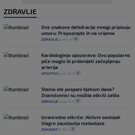
ZDRAVLJE
Ove znakove dehidracije mnogi pripisuju
umoru: Prepoznajte ih na vrijeme
0
ZDRAVLJE
prije 5 h
|
|
Kardiologinja upozorava: Ovo popularno
piće moglo bi pridonijeti začepljenju
arterija
2
LIFESTYLE
prije 12 h
|
|
Stalno ste pospani tijekom dana?
Znanstvenici su možda otkrili zašto
0
ZDRAVLJE
prije 14 h
|
|
Izvanredno otkriće: Aktivni sastojak
Viagre zaustavlja metastaze
2
ZNANOST
6. kol.
|
|