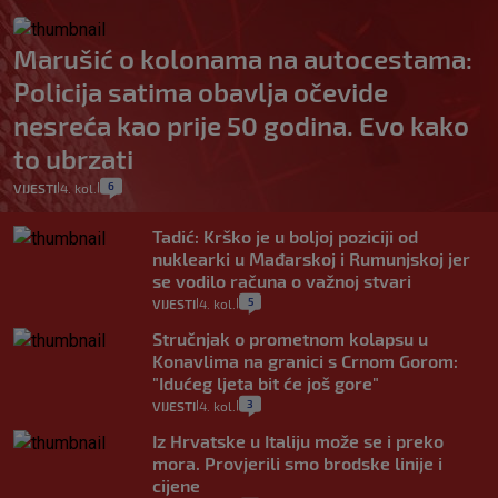
Marušić o kolonama na autocestama:
Policija satima obavlja očevide
nesreća kao prije 50 godina. Evo kako
to ubrzati
6
VIJESTI
4. kol.
|
|
Tadić: Krško je u boljoj poziciji od
nuklearki u Mađarskoj i Rumunjskoj jer
se vodilo računa o važnoj stvari
5
VIJESTI
4. kol.
|
|
Stručnjak o prometnom kolapsu u
Konavlima na granici s Crnom Gorom:
"Idućeg ljeta bit će još gore"
3
VIJESTI
4. kol.
|
|
Iz Hrvatske u Italiju može se i preko
mora. Provjerili smo brodske linije i
cijene