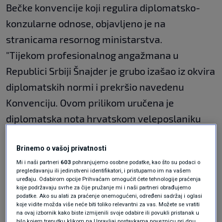
Bečke konvencije koji regulira diplomatsko-
konzularne odnose, objavljeno je na
stranicama resornog ministarstva.
"Tijekom profesionalnog angažmana u
Republici Srbiji Šnajder je grubo izašao iz okvira
diplomatskih normi i prekršio navedenu
Konvenciju. Ovom prilikom uručena je
diplomatska nota hrvatskom veleposlaniku
Hidajetu Biščeviću
", dodaje se u priopćenju.
Brinemo o vašoj privatnosti
Mi i naši partneri
603
pohranjujemo osobne podatke, kao što su podaci o
Kako se navodi, Ministarstvo kojem je na čelu
pregledavanju ili jedinstveni identifikatori, i pristupamo im na vašem
uređaju. Odabirom opcije Prihvaćam omogućit ćete tehnologije praćenja
Ivica Dačić
žali zbog ponašanja spomenutog
koje podržavaju svrhe za čije pružanje mi i naši partneri obrađujemo
diplomata u proteklom razdoblju koje ne
podatke. Ako su alati za praćenje onemogućeni, određeni sadržaj i oglasi
koje vidite možda više neće biti toliko relevantni za vas. Možete se vratiti
pridonosi unapređenju bilateralnih odnosa
na ovaj izbornik kako biste izmijenili svoje odabire ili povukli pristanak u
bilo kojem trenutku klikom na Upravljaj postavkama poveznicu pri dnu