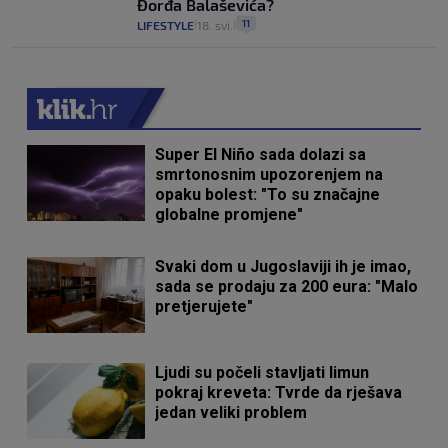
Đorđa Balaševića?
11
LIFESTYLE
18. svi.
|
|
Super El Niño sada dolazi sa
smrtonosnim upozorenjem na
opaku bolest: "To su značajne
globalne promjene"
Svaki dom u Jugoslaviji ih je imao,
sada se prodaju za 200 eura: "Malo
pretjerujete"
Ljudi su počeli stavljati limun
pokraj kreveta: Tvrde da rješava
jedan veliki problem