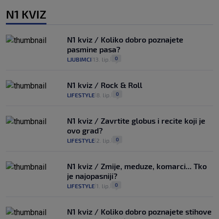
N1 KVIZ
N1 kviz / Koliko dobro poznajete
pasmine pasa?
0
LJUBIMCI
13. lip.
|
|
N1 kviz / Rock & Roll
0
LIFESTYLE
8. lip.
|
|
N1 kviz / Zavrtite globus i recite koji je
ovo grad?
0
LIFESTYLE
2. lip.
|
|
N1 kviz / Zmije, meduze, komarci... Tko
je najopasniji?
0
LIFESTYLE
1. lip.
|
|
N1 kviz / Koliko dobro poznajete stihove