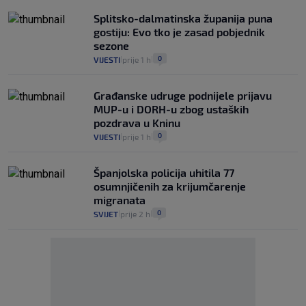
Splitsko-dalmatinska županija puna
gostiju: Evo tko je zasad pobjednik
sezone
0
VIJESTI
prije 1 h
|
|
Građanske udruge podnijele prijavu
MUP-u i DORH-u zbog ustaških
pozdrava u Kninu
0
VIJESTI
prije 1 h
|
|
Španjolska policija uhitila 77
osumnjičenih za krijumčarenje
migranata
0
SVIJET
prije 2 h
|
|