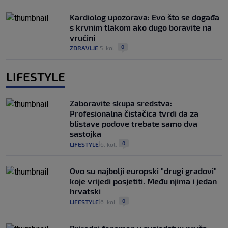
Kardiolog upozorava: Evo što se događa
s krvnim tlakom ako dugo boravite na
vrućini
0
ZDRAVLJE
5. kol.
|
|
LIFESTYLE
Zaboravite skupa sredstva:
Profesionalna čistačica tvrdi da za
blistave podove trebate samo dva
sastojka
0
LIFESTYLE
6. kol.
|
|
Ovo su najbolji europski "drugi gradovi"
koje vrijedi posjetiti. Među njima i jedan
hrvatski
0
LIFESTYLE
6. kol.
|
|