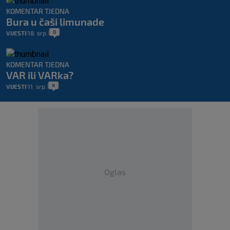
KOMENTAR TJEDNA
Bura u čaši limunade
0
VIJESTI
18. srp.
|
|
KOMENTAR TJEDNA
VAR ili VARka?
4
VIJESTI
11. srp.
|
|
Oglas