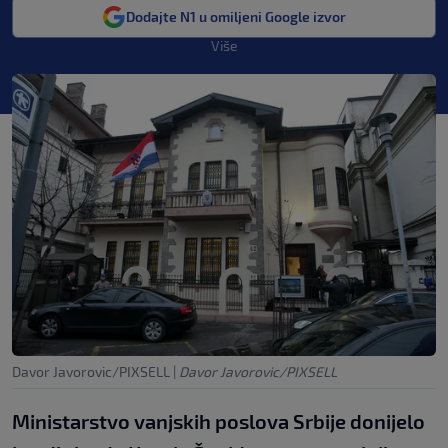
Dodajte N1 u omiljeni Google izvor
Više
Davor Javorovic/PIXSELL
|
Davor Javorovic/PIXSELL
Ministarstvo vanjskih poslova Srbije donijelo