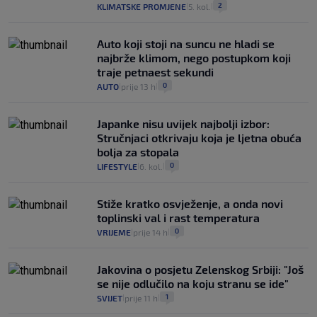
2
KLIMATSKE PROMJENE
5. kol.
|
|
Auto koji stoji na suncu ne hladi se
najbrže klimom, nego postupkom koji
traje petnaest sekundi
0
AUTO
prije 13 h
|
|
Japanke nisu uvijek najbolji izbor:
Stručnjaci otkrivaju koja je ljetna obuća
bolja za stopala
0
LIFESTYLE
6. kol.
|
|
Stiže kratko osvježenje, a onda novi
toplinski val i rast temperatura
0
VRIJEME
prije 14 h
|
|
Jakovina o posjetu Zelenskog Srbiji: "Još
se nije odlučilo na koju stranu se ide"
1
SVIJET
prije 11 h
|
|