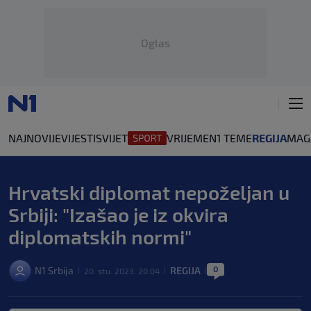
Oglas
NAJNOVIJE
VIJESTI
SVIJET
VRIJEME
N1 TEME
REGIJA
MAG
Hrvatski diplomat nepoželjan u
Srbiji: "Izašao je iz okvira
diplomatskih normi"
0
N1 Srbija
REGIJA
20. stu. 2023. 20:04
|
|
|