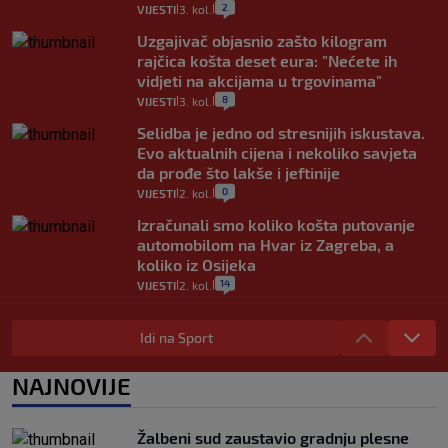
2
VIJESTI
3. kol.
|
|
Uzgajivač objasnio zašto kilogram
rajčica košta deset eura: "Nećete ih
vidjeti na akcijama u trgovinama"
8
VIJESTI
3. kol.
|
|
Selidba je jedno od stresnijih iskustava.
Evo aktualnih cijena i nekoliko savjeta
da prođe što lakše i jeftinije
0
VIJESTI
2. kol.
|
|
Izračunali smo koliko košta putovanje
automobilom na Hvar iz Zagreba, a
koliko iz Osijeka
14
VIJESTI
2. kol.
|
|
"Kći je otišla na more, a zaboravila
zdravstvenu iskaznicu". Kakva su prava
Idi na Sport
pacijenata izvan mjesta prebivališta?
1
VIJESTI
1. kol.
NAJNOVIJE
|
|
Kako spriječiti nasilje? "Tako da glavni
junaci naših priča budu oni koji pomažu,
Žalbeni sud zaustavio gradnju plesne