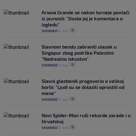
Ariana Grande se nakon turneje povlači
iz javnosti: "Dosta joj je komentara o
izgledu"
0
SHOWBIZ
4. kol.
|
|
Slavnom bendu zabranili ulazak u
Singapur zbog podrške Palestini:
"Nadrealno iskustvo"
0
SHOWBIZ
3. kol.
|
|
Slavni glazbenik progovorio o velikoj
borbi: "Ljudi su se dolazili oprostiti od
mene"
0
SHOWBIZ
3. kol.
|
|
Novi Spider-Man ruši rekorde zarade i u
Hrvatskoj
0
SHOWBIZ
3. kol.
|
|