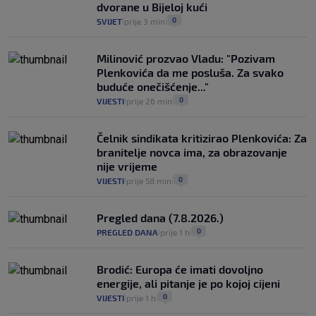
a ne oni koji su pobijedili nekoga"
dvorane u Bijeloj kući
2
VIJESTI
30. srp.
|
|
0
SVIJET
prije 3 min
|
|
Milinović prozvao Vladu: "Pozivam
Plenkovića da me posluša. Za svako
buduće onečišćenje..."
0
VIJESTI
prije 26 min
|
|
Čelnik sindikata kritizirao Plenkovića: Za
branitelje novca ima, za obrazovanje
nije vrijeme
0
VIJESTI
prije 58 min
|
|
Pregled dana (7.8.2026.)
0
PREGLED DANA
prije 1 h
|
|
Brodić: Europa će imati dovoljno
energije, ali pitanje je po kojoj cijeni
0
VIJESTI
prije 1 h
|
|