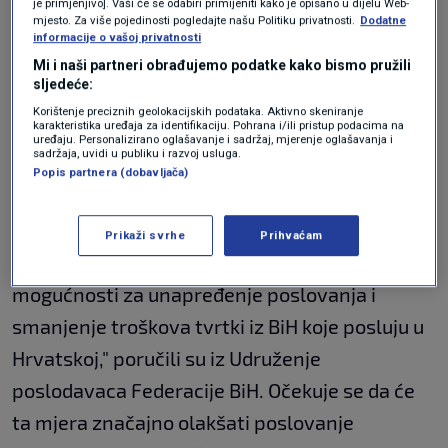
ukidanje uvjeta uzajamnosti pokrenuta je još
je primjenjivo]. Vaši će se odabiri primijeniti kako je opisano u dijelu Web-
mjesto. Za više pojedinosti pogledajte našu Politiku privatnosti.
Dodatne
2017. godine, a udruga je godinama dostavljala
informacije o vašoj privatnosti
Mi i naši partneri obrađujemo podatke kako bismo pružili
prijedloge nadležnim hrvatskim tijelima s
sljedeće:
ciljem usvajanja i primjene ove mjere.
Korištenje preciznih geolokacijskih podataka. Aktivno skeniranje
karakteristika uređaja za identifikaciju. Pohrana i/ili pristup podacima na
uređaju. Personalizirano oglašavanje i sadržaj, mjerenje oglašavanja i
sadržaja, uvidi u publiku i razvoj usluga.
"Ova promjena donosi značajne uštede za
Popis partnera (dobavljača)
tvrtke iz BiH, jer će povrat PDV-a smanjiti
troškove za čak 25 posto, što je trenutačna
Prikaži svrhe
Prihvaćam
stopa PDV-a u Hrvatskoj. To otvara nove
mogućnosti za unapređenje poslovanja i
smanjenje troškova tvrtki iz BiH koje posluju u
Hrvatskoj," poručili su iz Udruženje
poslodavaca Federacije BiH. Očekuje se da će
ta mjera značajno olakšati poslovanje