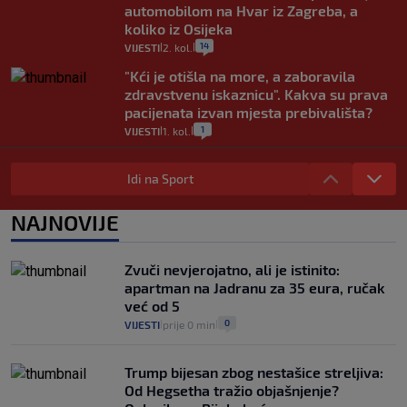
automobilom na Hvar iz Zagreba, a
koliko iz Osijeka
14
VIJESTI
2. kol.
|
|
"Kći je otišla na more, a zaboravila
zdravstvenu iskaznicu". Kakva su prava
pacijenata izvan mjesta prebivališta?
1
VIJESTI
1. kol.
|
|
Provjerili smo "što ćemo onda" ako
Plenković na 15 dana ukine mjere: "Ne bi
Idi na Sport
se dogodilo ništa. Vlada se zaljubila u te
intervencije"
NAJNOVIJE
25
VIJESTI
30. srp.
|
|
Analitičar o Mostu: Oni su u yin-yang
Zvuči nevjerojatno, ali je istinito:
poziciji i imaju drugog najpoznatijeg
apartman na Jadranu za 35 eura, ručak
bravara u povijesti Hrvatske
već od 5
16
VIJESTI
30. srp.
|
|
0
VIJESTI
prije 0 min
|
|
Trump bijesan zbog nestašice streljiva:
Od Hegsetha tražio objašnjenje?