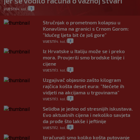
jer se vodilo računa o važnoj stvari
5
VIJESTI
4. kol.
|
|
Stručnjak o prometnom kolapsu u
Konavlima na granici s Crnom Gorom:
"Idućeg ljeta bit će još gore"
3
VIJESTI
4. kol.
|
|
Iz Hrvatske u Italiju može se i preko
mora. Provjerili smo brodske linije i
cijene
2
VIJESTI
3. kol.
|
|
Uzgajivač objasnio zašto kilogram
rajčica košta deset eura: "Nećete ih
vidjeti na akcijama u trgovinama"
7
VIJESTI
3. kol.
|
|
Selidba je jedno od stresnijih iskustava.
Evo aktualnih cijena i nekoliko savjeta
da prođe što lakše i jeftinije
0
VIJESTI
2. kol.
|
|
Izračunali smo koliko košta putovanje