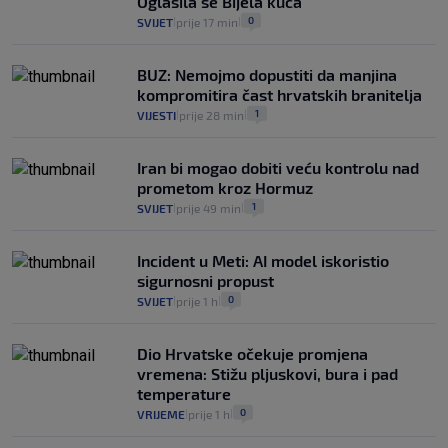
Oglasila se Bijela kuća
0
SVIJET
prije 17 min
|
|
BUZ: Nemojmo dopustiti da manjina
kompromitira čast hrvatskih branitelja
1
VIJESTI
prije 28 min
|
|
Iran bi mogao dobiti veću kontrolu nad
prometom kroz Hormuz
1
SVIJET
prije 49 min
|
|
Incident u Meti: AI model iskoristio
sigurnosni propust
0
SVIJET
prije 1 h
|
|
Dio Hrvatske očekuje promjena
vremena: Stižu pljuskovi, bura i pad
temperature
0
VRIJEME
prije 1 h
|
|