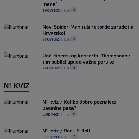
mene"
0
SHOWBIZ
3. kol.
|
|
Novi Spider-Man ruši rekorde zarade i u
Hrvatskoj
0
SHOWBIZ
3. kol.
|
|
Uoči šibenskog koncerta, Thompsonov
tim publici uputio važne poruke
4
SHOWBIZ
3. kol.
|
|
N1 KVIZ
N1 kviz / Koliko dobro poznajete
pasmine pasa?
0
LJUBIMCI
13. lip.
|
|
N1 kviz / Rock & Roll
0
LIFESTYLE
8. lip.
|
|