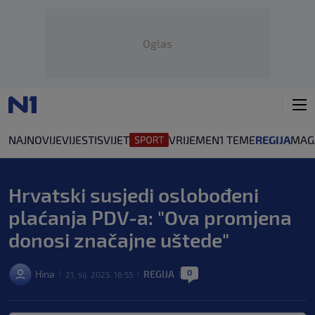
Oglas
NAJNOVIJE
VIJESTI
SVIJET
VRIJEME
N1 TEME
REGIJA
MAG
Hrvatski susjedi oslobođeni
plaćanja PDV-a: "Ova promjena
donosi značajne uštede"
0
Hina
REGIJA
21. sij. 2025. 16:55
|
|
|