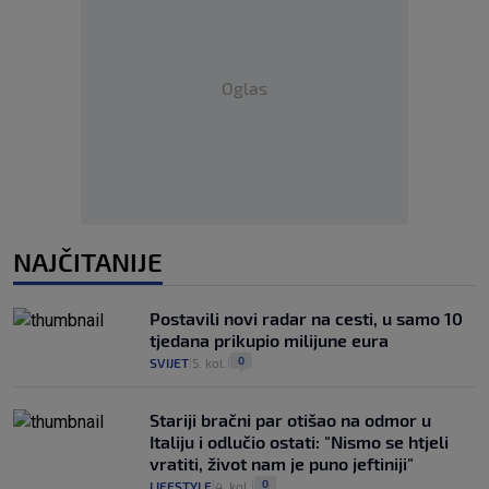
Oglas
NAJČITANIJE
Postavili novi radar na cesti, u samo 10
tjedana prikupio milijune eura
0
SVIJET
5. kol.
|
|
Stariji bračni par otišao na odmor u
Italiju i odlučio ostati: "Nismo se htjeli
vratiti, život nam je puno jeftiniji"
0
LIFESTYLE
4. kol.
|
|