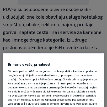
PDV-a su oslobođene pravne osobe iz BiH
uključujuči one koje obavljaju usluge hotelskog
smještaja, obuke, reklama, najma, prodaje
goriva, naplate cestarina i servisa za kamione,
kao i mnoge druge kategorije. Iz Udruge
poslodavaca Federacije BiH naveli su da je ta
promjena rezultat dugogodišnje inicijative i
lobiranja Udruge te člana Udruge, tvrtke IMO
Brinemo o vašoj privatnosti
JUNIOR iz Orašja.
Mi i naši partneri
603
pohranjujemo osobne podatke, kao što su podaci o
pregledavanju ili jedinstveni identifikatori, i pristupamo im na vašem
Izmjenama hrvatskog Zakona o PDV-u, naime,
uređaju. Odabirom opcije Prihvaćam omogućit ćete tehnologije praćenja
koje podržavaju svrhe za čije pružanje mi i naši partneri obrađujemo
ukinut je uvjet uzajamnosti za povrat PDV-a
podatke. Ako su alati za praćenje onemogućeni, određeni sadržaj i oglasi
koje vidite možda više neće biti toliko relevantni za vas. Možete se vratiti
pravnim osobama iz trećih država izvan
na ovaj izbornik kako biste izmijenili svoje odabire ili povukli pristanak u
bilo kojem trenutku klikom na Upravljaj postavkama poveznicu pri dnu
Europske unije, uključujući BiH. Inicijativa za
web-stranice [ili plutajuće ikone u donjem lijevom kutu web stranice, ako