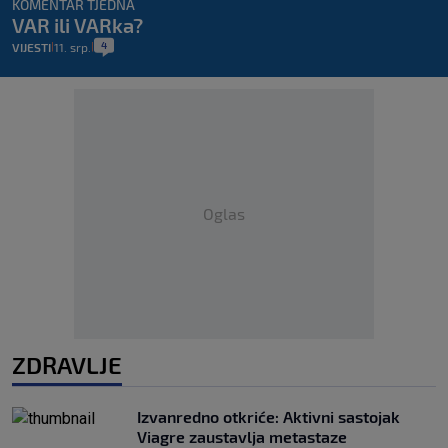
KOMENTAR TJEDNA
VAR ili VARka?
4
VIJESTI
11. srp.
|
|
Oglas
ZDRAVLJE
Izvanredno otkriće: Aktivni sastojak
Viagre zaustavlja metastaze