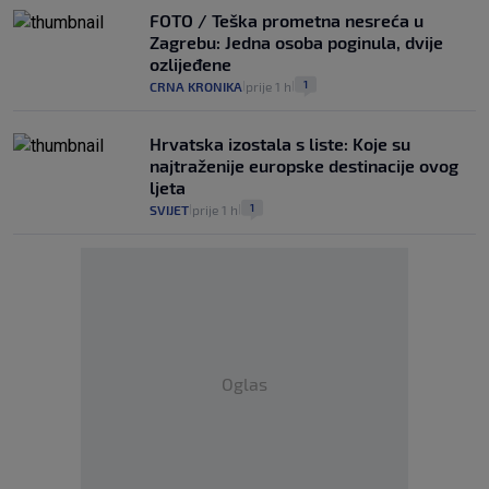
FOTO / Teška prometna nesreća u
Zagrebu: Jedna osoba poginula, dvije
ozlijeđene
1
CRNA KRONIKA
prije 1 h
|
|
Hrvatska izostala s liste: Koje su
najtraženije europske destinacije ovog
ljeta
1
SVIJET
prije 1 h
|
|
Oglas