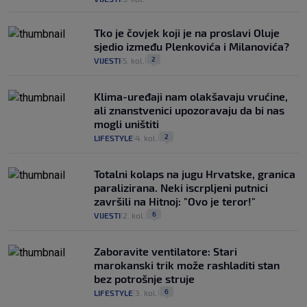
Tko je čovjek koji je na proslavi Oluje
sjedio između Plenkovića i Milanovića?
2
VIJESTI
5. kol.
|
|
Klima-uređaji nam olakšavaju vrućine,
ali znanstvenici upozoravaju da bi nas
mogli uništiti
2
LIFESTYLE
4. kol.
|
|
Totalni kolaps na jugu Hrvatske, granica
paralizirana. Neki iscrpljeni putnici
završili na Hitnoj: "Ovo je teror!"
6
VIJESTI
2. kol.
|
|
Zaboravite ventilatore: Stari
marokanski trik može rashladiti stan
bez potrošnje struje
6
LIFESTYLE
3. kol.
|
|