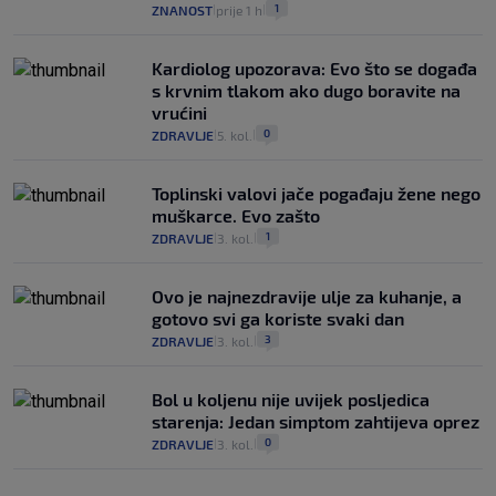
1
ZNANOST
prije 1 h
|
|
Kardiolog upozorava: Evo što se događa
s krvnim tlakom ako dugo boravite na
vrućini
0
ZDRAVLJE
5. kol.
|
|
Toplinski valovi jače pogađaju žene nego
muškarce. Evo zašto
1
ZDRAVLJE
3. kol.
|
|
Ovo je najnezdravije ulje za kuhanje, a
gotovo svi ga koriste svaki dan
3
ZDRAVLJE
3. kol.
|
|
Bol u koljenu nije uvijek posljedica
starenja: Jedan simptom zahtijeva oprez
0
ZDRAVLJE
3. kol.
|
|