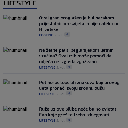
LIFESTYLE
Ovaj grad proglašen je kulinarskom
prijestolnicom svijeta, a nije daleko od
Hrvatske
0
COOKING
5. kol.
|
|
Ne želite paliti peglu tijekom ljetnih
vrućina? Ovaj trik može pomoći da
odjeća ne izgleda zgužvano
0
LIFESTYLE
5. kol.
|
|
Pet horoskopskih znakova koji bi ovog
ljeta pronaći svoju srodnu dušu
0
LIFESTYLE
5. kol.
|
|
Ruže uz ove biljke neće bujno cvjetati:
Evo koje greške treba izbjegavati
0
LIFESTYLE
5. kol.
|
|