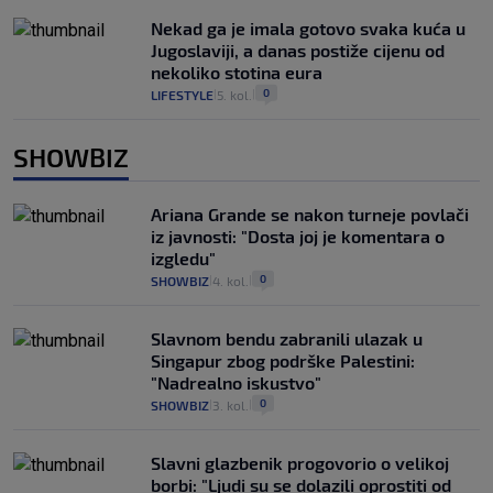
Nekad ga je imala gotovo svaka kuća u
Jugoslaviji, a danas postiže cijenu od
nekoliko stotina eura
0
LIFESTYLE
5. kol.
|
|
SHOWBIZ
Ariana Grande se nakon turneje povlači
iz javnosti: "Dosta joj je komentara o
izgledu"
0
SHOWBIZ
4. kol.
|
|
Slavnom bendu zabranili ulazak u
Singapur zbog podrške Palestini:
"Nadrealno iskustvo"
0
SHOWBIZ
3. kol.
|
|
Slavni glazbenik progovorio o velikoj
borbi: "Ljudi su se dolazili oprostiti od