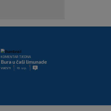
|
SK
6. kol.
KOMENTAR TJEDNA
Bura u čaši limunade
|
|
0
VIJESTI
18. srp.