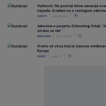
Vučković: Ne postoji hitna sanacija 
otpada. Građani su s razlogom zabrinu
|
|
0
VIJESTI
prije 18 min
Jakovina o posjetu Zelenskog Srbiji: "Jo
stranu se ide"
|
|
1
NOVI DAN
prije 33 min
Vratio se virus koji je izazvao međuna
Europi
|
|
1
SVIJET
prije 1 h