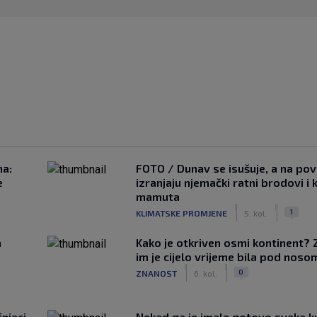
na:
FOTO / Dunav se isušuje, a na pov
e
izranjaju njemački ratni brodovi i 
mamuta
|
|
1
KLIMATSKE PROMJENE
5. kol.
a
Kako je otkriven osmi kontinent? 
im je cijelo vrijeme bila pod noso
|
|
0
ZNANOST
6. kol.
čnjaci
Nekad ga je imala gotovo svaka k