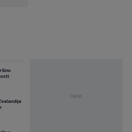
ršinu
kosti
Oglas
Zealandija
m
uća u