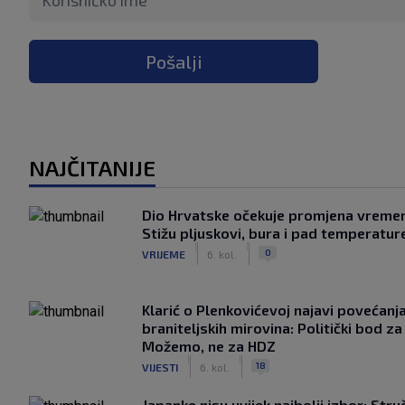
Pošalji
NAJČITANIJE
Dio Hrvatske očekuje promjena vreme
Stižu pljuskovi, bura i pad temperatur
|
|
0
VRIJEME
6. kol.
Klarić o Plenkovićevoj najavi povećanj
braniteljskih mirovina: Politički bod za
Možemo, ne za HDZ
|
|
18
VIJESTI
6. kol.
Japanke nisu uvijek najbolji izbor: Stru