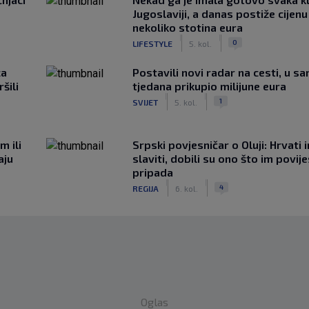
Jugoslaviji, a danas postiže cijenu
nekoliko stotina eura
|
|
0
LIFESTYLE
5. kol.
ca
Postavili novi radar na cesti, u s
šili
tjedana prikupio milijune eura
|
|
1
SVIJET
5. kol.
m ili
Srpski povjesničar o Oluji: Hrvati 
aju
slaviti, dobili su ono što im povij
pripada
|
|
4
REGIJA
6. kol.
Oglas