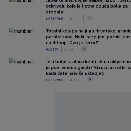
otkrivaju koja je ljetna obuća bolja za
stopala
|
|
0
LIFESTYLE
6. kol.
Totalni kolaps na jugu Hrvatske, grani
paralizirana. Neki iscrpljeni putnici zavr
na Hitnoj: "Ovo je teror!"
|
|
8
VIJESTI
2. kol.
Je li bolje stalno držati klimu uključeno
je povremeno gasiti? Stručnjaci otkriv
kada ćete najviše uštedjeti
|
|
0
LIFESTYLE
4. kol.