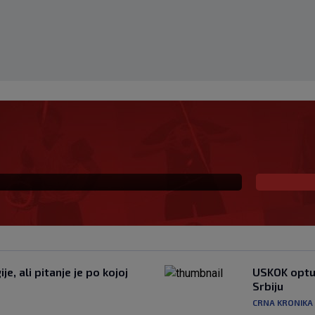
 Portugalci tvrde da je
im željama
e, ali pitanje je po kojoj
USKOK optuž
Srbiju
CRNA KRONIKA