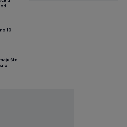
 od
amo 10
imaju što
esno