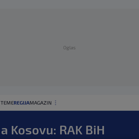
Oglas
 TEME
REGIJA
MAGAZIN
N1 KOMENTAR
na Kosovu: RAK BiH
KOLUMNE