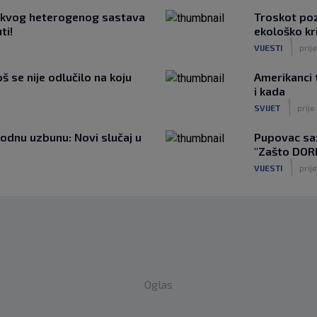
ovakvog heterogenog sastava
Troskot poz
ti!
ekološko kr
|
VIJESTI
prij
š se nije odlučilo na koju
Amerikanci 
i kada
|
SVIJET
prije
rodnu uzbunu: Novi slučaj u
Pupovac saz
"Zašto DOR
|
VIJESTI
prije
Oglas