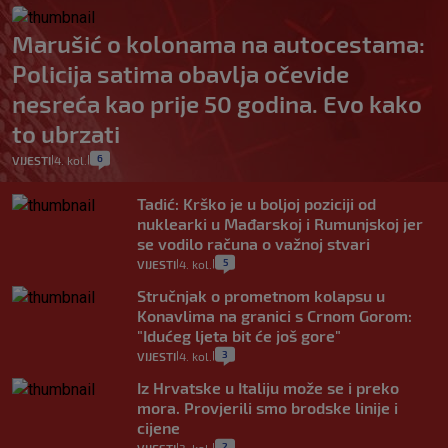
Marušić o kolonama na autocestama:
Policija satima obavlja očevide
nesreća kao prije 50 godina. Evo kako
to ubrzati
6
VIJESTI
4. kol.
|
|
Tadić: Krško je u boljoj poziciji od
nuklearki u Mađarskoj i Rumunjskoj jer
se vodilo računa o važnoj stvari
5
VIJESTI
4. kol.
|
|
Stručnjak o prometnom kolapsu u
Konavlima na granici s Crnom Gorom:
"Idućeg ljeta bit će još gore"
3
VIJESTI
4. kol.
|
|
Iz Hrvatske u Italiju može se i preko
mora. Provjerili smo brodske linije i
cijene
2
|
|