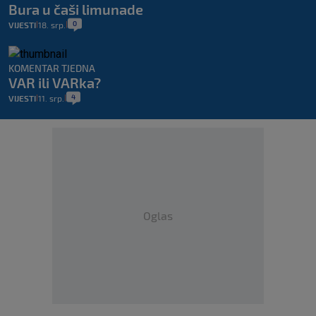
Bura u čaši limunade
0
VIJESTI
18. srp.
|
|
KOMENTAR TJEDNA
VAR ili VARka?
4
VIJESTI
11. srp.
|
|
Oglas