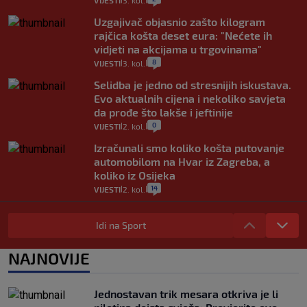
VIJESTI
3. kol.
Uzgajivač objasnio zašto kilogram
rajčica košta deset eura: "Nećete ih
vidjeti na akcijama u trgovinama"
8
VIJESTI
3. kol.
|
|
Selidba je jedno od stresnijih iskustava.
Evo aktualnih cijena i nekoliko savjeta
da prođe što lakše i jeftinije
0
VIJESTI
2. kol.
|
|
Izračunali smo koliko košta putovanje
automobilom na Hvar iz Zagreba, a
koliko iz Osijeka
14
VIJESTI
2. kol.
|
|
"Kći je otišla na more, a zaboravila
zdravstvenu iskaznicu". Kakva su prava
Idi na Sport
pacijenata izvan mjesta prebivališta?
1
VIJESTI
1. kol.
NAJNOVIJE
|
|
Kako spriječiti nasilje? "Tako da glavni
junaci naših priča budu oni koji pomažu,
Jednostavan trik mesara otkriva je li
a ne oni koji su pobijedili nekoga"