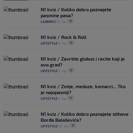
N1 kviz / Koliko dobro poznajete
pasmine pasa?
0
LJUBIMCI
13. lip.
|
|
N1 kviz / Rock & Roll
0
LIFESTYLE
8. lip.
|
|
N1 kviz / Zavrtite globus i recite koji je
ovo grad?
0
LIFESTYLE
2. lip.
|
|
N1 kviz / Zmije, meduze, komarci... Tko
je najopasniji?
0
LIFESTYLE
1. lip.
|
|
N1 kviz / Koliko dobro poznajete stihove
Đorđa Balaševića?
11
LIFESTYLE
18. svi.
|
|