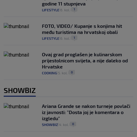
godine 11 stupnjeva
1
LIFESTYLE
6. kol.
|
|
FOTO, VIDEO/ Kupanje s konjima hit
među turistima na hrvatskoj obali
1
LIFESTYLE
6. kol.
|
|
Ovaj grad proglašen je kulinarskom
prijestolnicom svijeta, a nije daleko od
Hrvatske
0
COOKING
5. kol.
|
|
SHOWBIZ
Ariana Grande se nakon turneje povlači
iz javnosti: "Dosta joj je komentara o
izgledu"
0
SHOWBIZ
4. kol.
|
|