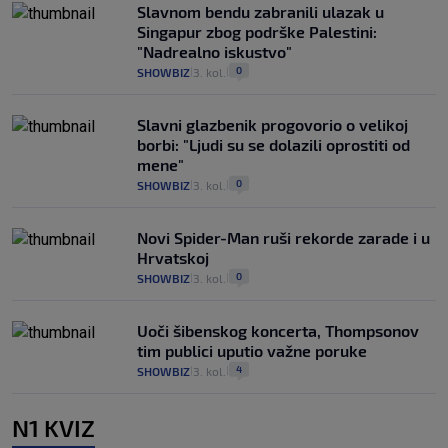
Slavnom bendu zabranili ulazak u
Singapur zbog podrške Palestini:
"Nadrealno iskustvo"
0
SHOWBIZ
3. kol.
|
|
Slavni glazbenik progovorio o velikoj
borbi: "Ljudi su se dolazili oprostiti od
mene"
0
SHOWBIZ
3. kol.
|
|
Novi Spider-Man ruši rekorde zarade i u
Hrvatskoj
0
SHOWBIZ
3. kol.
|
|
Uoči šibenskog koncerta, Thompsonov
tim publici uputio važne poruke
4
SHOWBIZ
3. kol.
|
|
N1 KVIZ