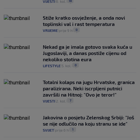
18
VIJESTI
6. kol.
|
|
Stiže kratko osvježenje, a onda novi
toplinski val i rast temperatura
0
VRIJEME
prije 9 h
|
|
Nekad ga je imala gotovo svaka kuća u
Jugoslaviji, a danas postiže cijenu od
nekoliko stotina eura
0
LIFESTYLE
5. kol.
|
|
Totalni kolaps na jugu Hrvatske, granica
paralizirana. Neki iscrpljeni putnici
završili na Hitnoj: "Ovo je teror!"
7
VIJESTI
2. kol.
|
|
Jakovina o posjetu Zelenskog Srbiji: "Još
se nije odlučilo na koju stranu se ide"
1
SVIJET
prije 6 h
|
|