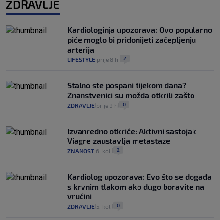
ZDRAVLJE
Kardiologinja upozorava: Ovo popularno
piće moglo bi pridonijeti začepljenju
arterija
2
LIFESTYLE
prije 8 h
|
|
Stalno ste pospani tijekom dana?
Znanstvenici su možda otkrili zašto
0
ZDRAVLJE
prije 9 h
|
|
Izvanredno otkriće: Aktivni sastojak
Viagre zaustavlja metastaze
2
ZNANOST
6. kol.
|
|
Kardiolog upozorava: Evo što se događa
s krvnim tlakom ako dugo boravite na
vrućini
0
ZDRAVLJE
5. kol.
|
|