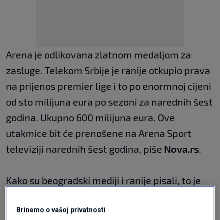
Arena je odlikovana zlatnom medaljom za
zasluge. Telekom Srbije je ranije otkupio prava
na prijenos premier lige i to po enormnoj cijeni
od sto milijuna eura po sezoni za narednih šest
godina. Ukupno 600 milijuna eura. Ove
utakmice bit će prenošene na Arena Sport
televiziji narednih šest godina, piše
Nova.rs
.
Kako su beogradski mediji i ranije pisali, to je
gotovo 10 puta više nego što je ta prava plaćao
Brinemo o vašoj privatnosti
Sport klub.