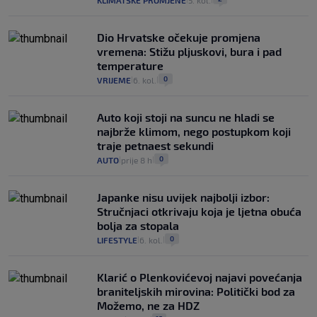
KLIMATSKE PROMJENE
5. kol.
Dio Hrvatske očekuje promjena
vremena: Stižu pljuskovi, bura i pad
temperature
0
VRIJEME
6. kol.
|
|
Auto koji stoji na suncu ne hladi se
najbrže klimom, nego postupkom koji
traje petnaest sekundi
0
AUTO
prije 8 h
|
|
Japanke nisu uvijek najbolji izbor:
Stručnjaci otkrivaju koja je ljetna obuća
bolja za stopala
0
LIFESTYLE
6. kol.
|
|
Klarić o Plenkovićevoj najavi povećanja
braniteljskih mirovina: Politički bod za
Možemo, ne za HDZ