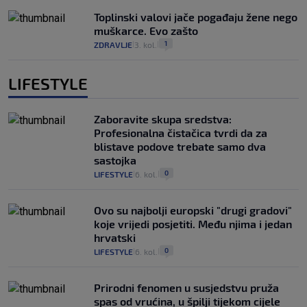
Toplinski valovi jače pogađaju žene nego
muškarce. Evo zašto
1
ZDRAVLJE
3. kol.
|
|
LIFESTYLE
Zaboravite skupa sredstva:
Profesionalna čistačica tvrdi da za
blistave podove trebate samo dva
sastojka
0
LIFESTYLE
6. kol.
|
|
Ovo su najbolji europski "drugi gradovi"
koje vrijedi posjetiti. Među njima i jedan
hrvatski
0
LIFESTYLE
6. kol.
|
|
Prirodni fenomen u susjedstvu pruža
spas od vrućina, u špilji tijekom cijele