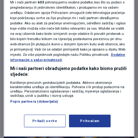
Mi i naši partneri
603
pohranjujemo osobne podatke, kao što su podaci o
pregledavanju ili jedinstveni identifikatori, i pristupamo im na vašem
uređaju. Odabirom opcije Prihvaćam omogućit ćete tehnologije praćenja
Tako se pisalo i kako su prava za prijenos
koje podržavaju svrhe za čije pružanje mi i naši partneri obrađujemo
Premier lige za područje Njemačke, Austrije i
podatke. Ako su alati za praćenje onemogućeni, određeni sadržaj i oglasi
koje vidite možda više neće biti toliko relevantni za vas. Možete se vratiti
Švicarske plaćena ukupno 25 milijuna eura po
na ovaj izbornik kako biste izmijenili svoje odabire ili povukli pristanak u
bilo kojem trenutku klikom na Upravljaj postavkama poveznicu pri dnu
sezoni.
web-stranice [ili plutajuće ikone u donjem lijevom kutu web stranice, ako
je primjenjivo]. Vaši će se odabiri primijeniti kako je opisano u dijelu Web-
mjesto. Za više pojedinosti pogledajte našu Politiku privatnosti.
Dodatne
informacije o vašoj privatnosti
Mi i naši partneri obrađujemo podatke kako bismo pružili
sljedeće:
Korištenje preciznih geolokacijskih podataka. Aktivno skeniranje
karakteristika uređaja za identifikaciju. Pohrana i/ili pristup podacima na
uređaju. Personalizirano oglašavanje i sadržaj, mjerenje oglašavanja i
sadržaja, uvidi u publiku i razvoj usluga.
Popis partnera (dobavljača)
Prikaži svrhe
Prihvaćam