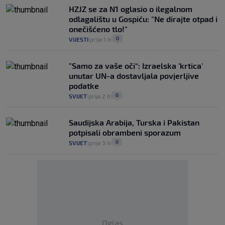
HZJZ se za N1 oglasio o ilegalnom
odlagalištu u Gospiću: "Ne dirajte otpad i
onečišćeno tlo!"
0
VIJESTI
prije 1 h
|
|
"Samo za vaše oči“: Izraelska 'krtica'
unutar UN-a dostavljala povjerljive
podatke
0
SVIJET
prije 2 h
|
|
Saudijska Arabija, Turska i Pakistan
potpisali obrambeni sporazum
0
SVIJET
prije 3 h
|
|
Oglas