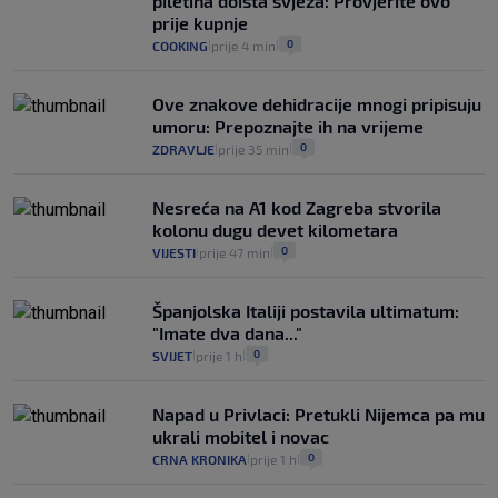
piletina doista svježa: Provjerite ovo
2
VIJESTI
30. srp.
|
|
prije kupnje
0
COOKING
prije 4 min
|
|
Ove znakove dehidracije mnogi pripisuju
umoru: Prepoznajte ih na vrijeme
0
ZDRAVLJE
prije 35 min
|
|
Nesreća na A1 kod Zagreba stvorila
kolonu dugu devet kilometara
0
VIJESTI
prije 47 min
|
|
Španjolska Italiji postavila ultimatum:
"Imate dva dana..."
0
SVIJET
prije 1 h
|
|
Napad u Privlaci: Pretukli Nijemca pa mu
ukrali mobitel i novac
0
CRNA KRONIKA
prije 1 h
|
|