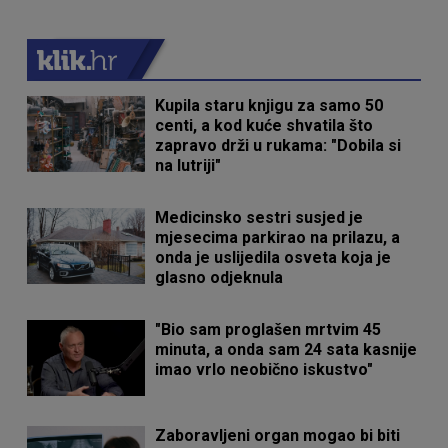
Kupila staru knjigu za samo 50
centi, a kod kuće shvatila što
zapravo drži u rukama: "Dobila si
na lutriji"
Medicinsko sestri susjed je
mjesecima parkirao na prilazu, a
onda je uslijedila osveta koja je
glasno odjeknula
"Bio sam proglašen mrtvim 45
minuta, a onda sam 24 sata kasnije
imao vrlo neobično iskustvo"
Zaboravljeni organ mogao bi biti