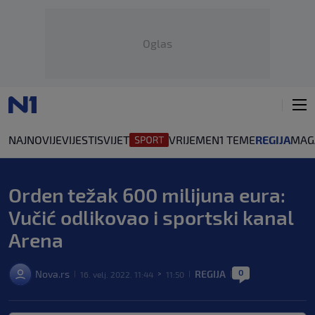
Oglas
NAJNOVIJE
VIJESTI
SVIJET
VRIJEME
N1 TEME
REGIJA
MAG
Orden težak 600 milijuna eura:
Vučić odlikovao i sportski kanal
Arena
0
Nova.rs
REGIJA
16. velj. 2022. 11:44
11:50
|
>
|
|