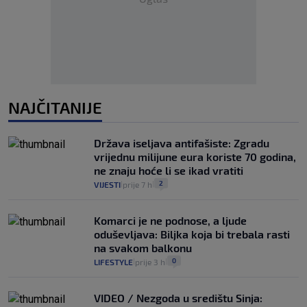
NAJČITANIJE
Država iseljava antifašiste: Zgradu
vrijednu milijune eura koriste 70 godina,
ne znaju hoće li se ikad vratiti
2
VIJESTI
prije 7 h
|
|
Komarci je ne podnose, a ljude
oduševljava: Biljka koja bi trebala rasti
na svakom balkonu
0
LIFESTYLE
prije 3 h
|
|
VIDEO / Nezgoda u središtu Sinja: