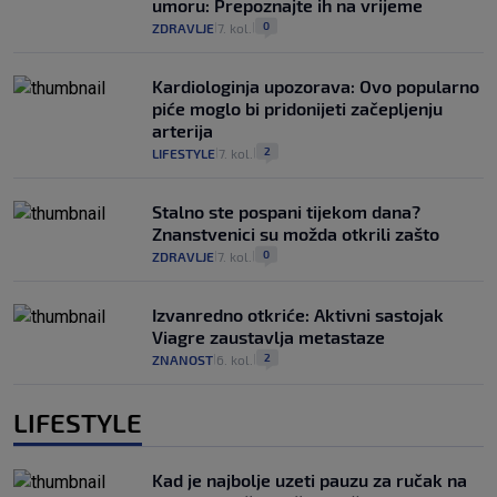
umoru: Prepoznajte ih na vrijeme
0
ZDRAVLJE
7. kol.
|
|
Kardiologinja upozorava: Ovo popularno
piće moglo bi pridonijeti začepljenju
arterija
2
LIFESTYLE
7. kol.
|
|
Stalno ste pospani tijekom dana?
Znanstvenici su možda otkrili zašto
0
ZDRAVLJE
7. kol.
|
|
Izvanredno otkriće: Aktivni sastojak
Viagre zaustavlja metastaze
2
ZNANOST
6. kol.
|
|
LIFESTYLE
Kad je najbolje uzeti pauzu za ručak na