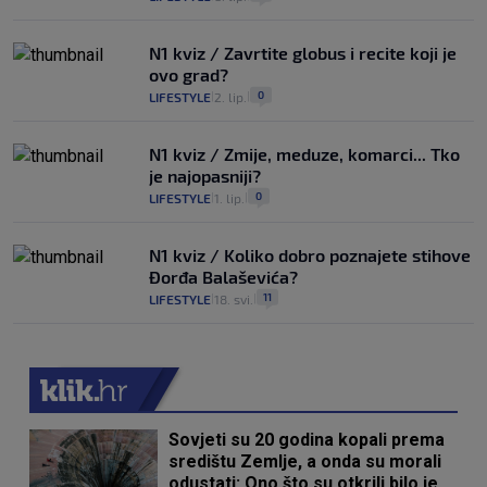
N1 kviz / Zavrtite globus i recite koji je
ovo grad?
0
LIFESTYLE
2. lip.
|
|
N1 kviz / Zmije, meduze, komarci... Tko
je najopasniji?
0
LIFESTYLE
1. lip.
|
|
N1 kviz / Koliko dobro poznajete stihove
Đorđa Balaševića?
11
LIFESTYLE
18. svi.
|
|
Sovjeti su 20 godina kopali prema
središtu Zemlje, a onda su morali
odustati: Ono što su otkrili bilo je