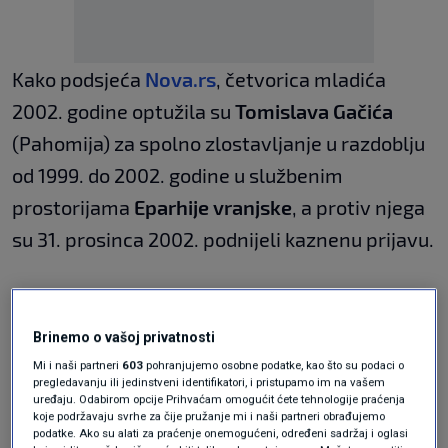
Kako podsjeća
Nova.rs
, četvorica mladića
2002. godine optužila su
Tomislava Gačića
(Pahomija) za spolno zlostavljanje u razdoblju
od 1999. do 2002. godine u službenim
prostorijama
Eparhije vranjske
, a protiv njega
su 31. prosinca 2002. podnijeli kaznenu prijavu.
Trojica mladića tada su imala manje od 14
godina, a jedan je bio stariji. Sudski postupak
Brinemo o vašoj privatnosti
vodio se za trojicu oštećenih.
Mi i naši partneri
603
pohranjujemo osobne podatke, kao što su podaci o
pregledavanju ili jedinstveni identifikatori, i pristupamo im na vašem
uređaju. Odabirom opcije Prihvaćam omogućit ćete tehnologije praćenja
koje podržavaju svrhe za čije pružanje mi i naši partneri obrađujemo
Za cijeli se skandal pročulo se 8. siječnja 2003.
podatke. Ako su alati za praćenje onemogućeni, određeni sadržaj i oglasi