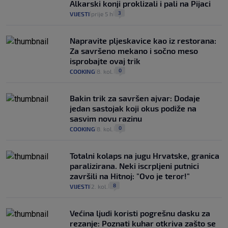
Alkarski konji proklizali i pali na Pijaci
3
VIJESTI
prije 5 h
|
|
Napravite pljeskavice kao iz restorana:
Za savršeno mekano i sočno meso
isprobajte ovaj trik
0
COOKING
8. kol.
|
|
Bakin trik za savršen ajvar: Dodaje
jedan sastojak koji okus podiže na
sasvim novu razinu
0
COOKING
8. kol.
|
|
Totalni kolaps na jugu Hrvatske, granica
paralizirana. Neki iscrpljeni putnici
završili na Hitnoj: "Ovo je teror!"
8
VIJESTI
2. kol.
|
|
Većina ljudi koristi pogrešnu dasku za
rezanje: Poznati kuhar otkriva zašto se