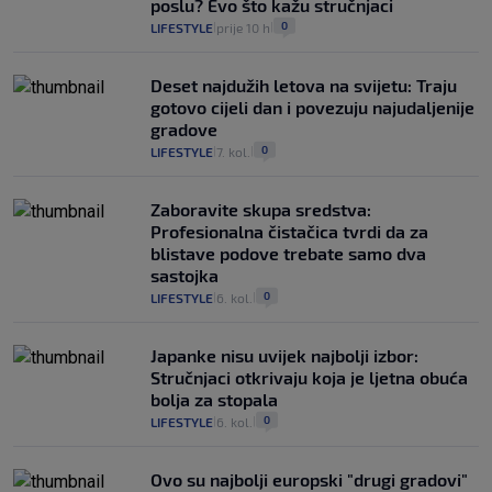
poslu? Evo što kažu stručnjaci
0
LIFESTYLE
prije 10 h
|
|
Deset najdužih letova na svijetu: Traju
gotovo cijeli dan i povezuju najudaljenije
gradove
0
LIFESTYLE
7. kol.
|
|
Zaboravite skupa sredstva:
Profesionalna čistačica tvrdi da za
blistave podove trebate samo dva
sastojka
0
LIFESTYLE
6. kol.
|
|
Japanke nisu uvijek najbolji izbor:
Stručnjaci otkrivaju koja je ljetna obuća
bolja za stopala
0
LIFESTYLE
6. kol.
|
|
Ovo su najbolji europski "drugi gradovi"