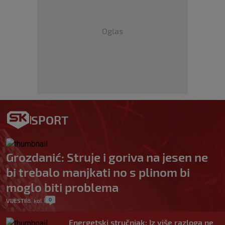
Oglas
SPORT
Grozdanić: Struje i goriva na jesen ne
bi trebalo manjkati no s plinom bi
moglo biti problema
0
VIJESTI
8. kol.
|
|
Energetski stručnjak: Iz više razloga ne