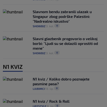
Slavnom bendu zabranili ulazak u
Singapur zbog podrške Palestini:
"Nadrealno iskustvo"
0
SHOWBIZ
3. kol.
|
|
Slavni glazbenik progovorio o velikoj
borbi: "Ljudi su se dolazili oprostiti od
mene"
0
SHOWBIZ
3. kol.
|
|
N1 KVIZ
N1 kviz / Koliko dobro poznajete
pasmine pasa?
0
LJUBIMCI
13. lip.
|
|
N1 kviz / Rock & Roll
0
LIFESTYLE
8. lip.
|
|