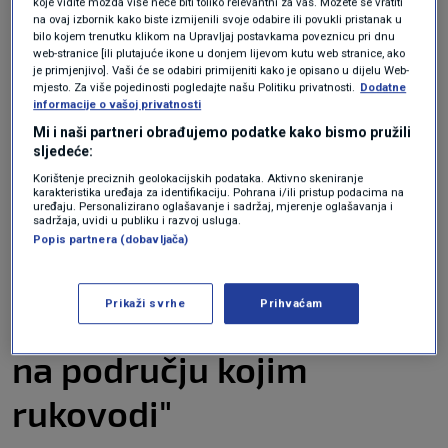
koje vidite možda više neće biti toliko relevantni za vas. Možete se vratiti
kada su mladići u svojim svjedočenjima naveli
na ovaj izbornik kako biste izmijenili svoje odabire ili povukli pristanak u
bilo kojem trenutku klikom na Upravljaj postavkama poveznicu pri dnu
da ih je biskup pipkao, mazio, i tjerao da se
web-stranice [ili plutajuće ikone u donjem lijevom kutu web stranice, ako
je primjenjivo]. Vaši će se odabiri primijeniti kako je opisano u dijelu Web-
"sprijatelje", što su oni odlučno odbili.
mjesto. Za više pojedinosti pogledajte našu Politiku privatnosti.
Dodatne
informacije o vašoj privatnosti
Vladika Pahomije je nakon višegodišnjeg
Mi i naši partneri obrađujemo podatke kako bismo pružili
postupka 2006. oslobođen optužbi, a 2007.
sljedeće:
Vrhovni sud Srbije konstatirao je da je bilo
Korištenje preciznih geolokacijskih podataka. Aktivno skeniranje
karakteristika uređaja za identifikaciju. Pohrana i/ili pristup podacima na
propusta u radu nižih sudova, no njegova je
uređaju. Personalizirano oglašavanje i sadržaj, mjerenje oglašavanja i
sadržaja, uvidi u publiku i razvoj usluga.
presuda bila deklarativne naravi i postupak se
Popis partnera (dobavljača)
nije mogao ponoviti.
Prikaži svrhe
Prihvaćam
"Radi na rušenju crkava
na području kojim
rukovodi"