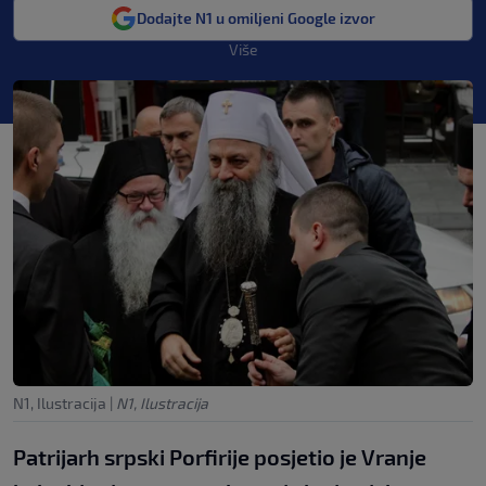
Dodajte N1 u omiljeni Google izvor
Više
N1, Ilustracija
|
N1, Ilustracija
Patrijarh srpski Porfirije posjetio je Vranje