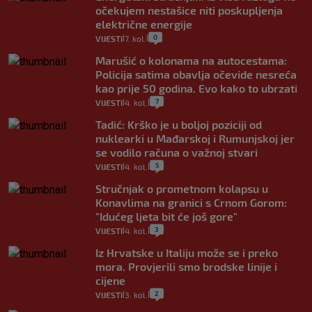
očekujem nestašice niti poskupljenja
električne energije
0
VIJESTI
7. kol.
|
|
Marušić o kolonama na autocestama:
Policija satima obavlja očevide nesreća
kao prije 50 godina. Evo kako to ubrzati
7
VIJESTI
4. kol.
|
|
Tadić: Krško je u boljoj poziciji od
nuklearki u Mađarskoj i Rumunjskoj jer
se vodilo računa o važnoj stvari
5
VIJESTI
4. kol.
|
|
Stručnjak o prometnom kolapsu u
Konavlima na granici s Crnom Gorom:
"Idućeg ljeta bit će još gore"
3
VIJESTI
4. kol.
|
|
Iz Hrvatske u Italiju može se i preko
mora. Provjerili smo brodske linije i
cijene
2
VIJESTI
3. kol.
|
|