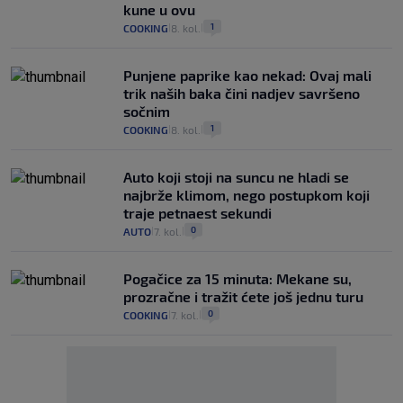
kune u ovu
1
COOKING
8. kol.
|
|
Punjene paprike kao nekad: Ovaj mali
trik naših baka čini nadjev savršeno
sočnim
1
COOKING
8. kol.
|
|
Auto koji stoji na suncu ne hladi se
najbrže klimom, nego postupkom koji
traje petnaest sekundi
0
AUTO
7. kol.
|
|
Pogačice za 15 minuta: Mekane su,
prozračne i tražit ćete još jednu turu
0
COOKING
7. kol.
|
|