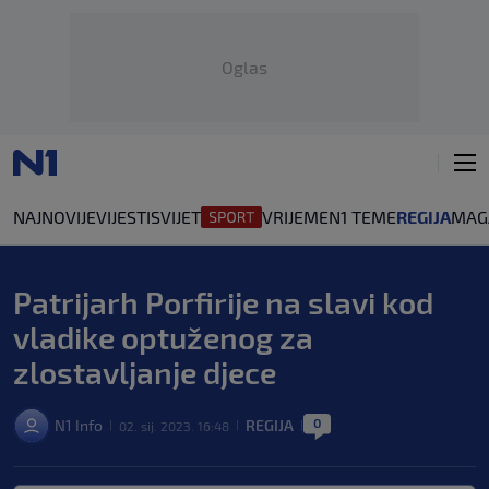
Oglas
NAJNOVIJE
VIJESTI
SVIJET
VRIJEME
N1 TEME
REGIJA
MAG
Patrijarh Porfirije na slavi kod
vladike optuženog za
zlostavljanje djece
0
N1 Info
REGIJA
02. sij. 2023. 16:48
|
|
|