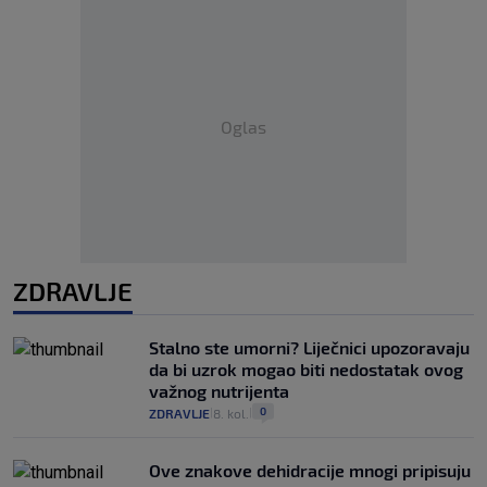
Oglas
ZDRAVLJE
Stalno ste umorni? Liječnici upozoravaju
da bi uzrok mogao biti nedostatak ovog
važnog nutrijenta
0
ZDRAVLJE
8. kol.
|
|
Ove znakove dehidracije mnogi pripisuju