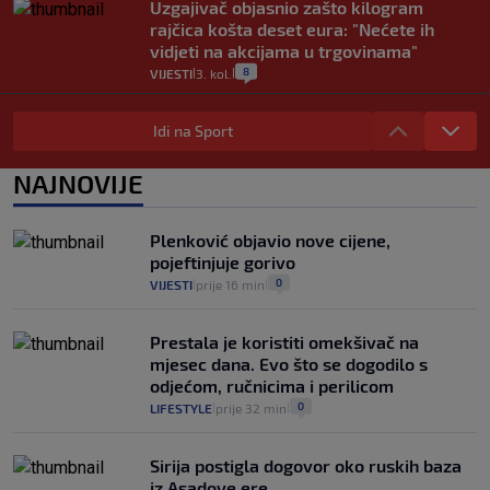
Uzgajivač objasnio zašto kilogram
rajčica košta deset eura: "Nećete ih
vidjeti na akcijama u trgovinama"
8
VIJESTI
3. kol.
|
|
Selidba je jedno od stresnijih iskustava.
Evo aktualnih cijena i nekoliko savjeta
Idi na Sport
da prođe što lakše i jeftinije
0
VIJESTI
2. kol.
NAJNOVIJE
|
|
Izračunali smo koliko košta putovanje
automobilom na Hvar iz Zagreba, a
Plenković objavio nove cijene,
koliko iz Osijeka
pojeftinjuje gorivo
14
VIJESTI
2. kol.
|
|
0
VIJESTI
prije 16 min
|
|
Prestala je koristiti omekšivač na
mjesec dana. Evo što se dogodilo s
odjećom, ručnicima i perilicom
0
LIFESTYLE
prije 32 min
|
|
Sirija postigla dogovor oko ruskih baza
iz Asadove ere