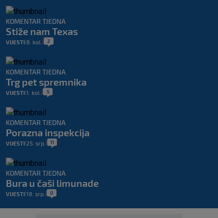
KOMENTAR TJEDNA
Stiže nam Texas
2
VIJESTI
8. kol.
|
|
KOMENTAR TJEDNA
Trg pet spremnika
5
VIJESTI
1. kol.
|
|
KOMENTAR TJEDNA
Porazna inspekcija
11
VIJESTI
25. srp.
|
|
KOMENTAR TJEDNA
Bura u čaši limunade
0
VIJESTI
18. srp.
|
|