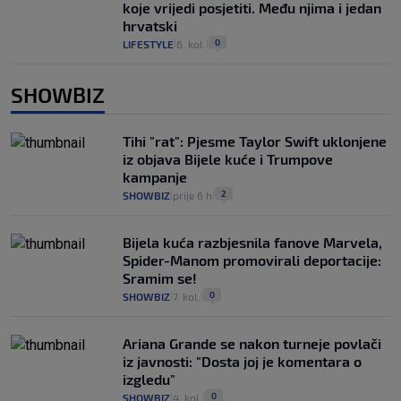
koje vrijedi posjetiti. Među njima i jedan
hrvatski
0
LIFESTYLE
6. kol.
|
|
SHOWBIZ
Tihi "rat": Pjesme Taylor Swift uklonjene
iz objava Bijele kuće i Trumpove
kampanje
2
SHOWBIZ
prije 6 h
|
|
Bijela kuća razbjesnila fanove Marvela,
Spider-Manom promovirali deportacije:
Sramim se!
0
SHOWBIZ
7. kol.
|
|
Ariana Grande se nakon turneje povlači
iz javnosti: "Dosta joj je komentara o
izgledu"
0
SHOWBIZ
4. kol.
|
|