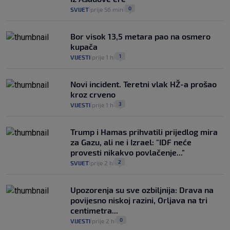
0
SVIJET
prije 56 min
|
|
Bor visok 13,5 metara pao na osmero
kupača
1
VIJESTI
prije 1 h
|
|
Novi incident. Teretni vlak HŽ-a prošao
kroz crveno
3
VIJESTI
prije 1 h
|
|
Trump i Hamas prihvatili prijedlog mira
za Gazu, ali ne i Izrael: "IDF neće
provesti nikakvo povlačenje..."
2
SVIJET
prije 2 h
|
|
Upozorenja su sve ozbiljnija: Drava na
povijesno niskoj razini, Orljava na tri
centimetra...
0
VIJESTI
prije 2 h
|
|