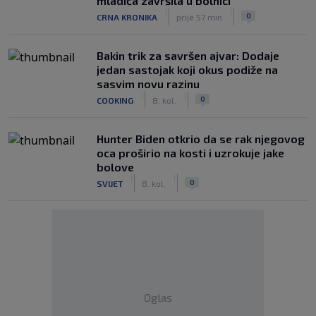
mladića završila u bolnici
|
|
0
CRNA KRONIKA
prije 57 min
Bakin trik za savršen ajvar: Dodaje
jedan sastojak koji okus podiže na
sasvim novu razinu
|
|
0
COOKING
8. kol.
Hunter Biden otkrio da se rak njegovog
oca proširio na kosti i uzrokuje jake
bolove
|
|
0
SVIJET
8. kol.
Oglas