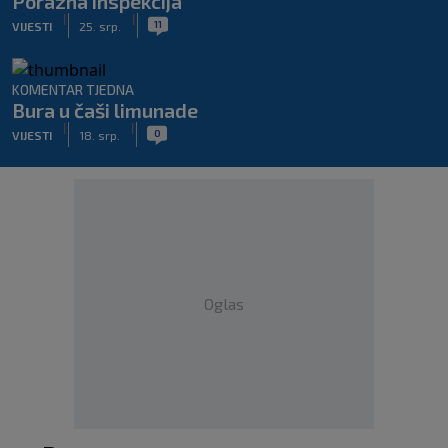
Porazna inspekcija
|
|
11
VIJESTI
25. srp.
KOMENTAR TJEDNA
Bura u čaši limunade
|
|
0
VIJESTI
18. srp.
Oglas