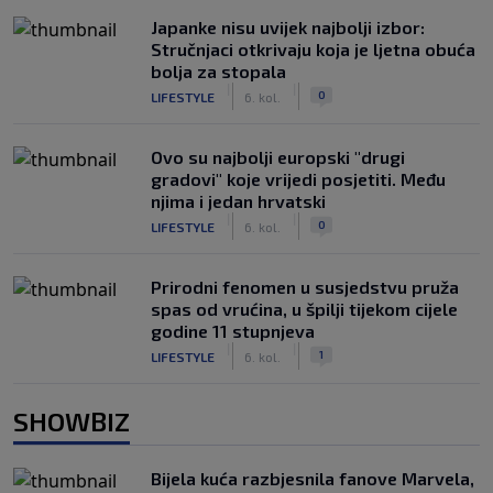
Japanke nisu uvijek najbolji izbor:
Stručnjaci otkrivaju koja je ljetna obuća
bolja za stopala
|
|
0
LIFESTYLE
6. kol.
Ovo su najbolji europski "drugi
gradovi" koje vrijedi posjetiti. Među
njima i jedan hrvatski
|
|
0
LIFESTYLE
6. kol.
Prirodni fenomen u susjedstvu pruža
spas od vrućina, u špilji tijekom cijele
godine 11 stupnjeva
|
|
1
LIFESTYLE
6. kol.
SHOWBIZ
Bijela kuća razbjesnila fanove Marvela,