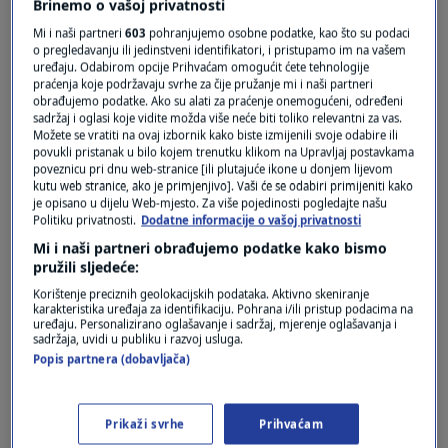
Brinemo o vašoj privatnosti
Mi i naši partneri
603
pohranjujemo osobne podatke, kao što su podaci
o pregledavanju ili jedinstveni identifikatori, i pristupamo im na vašem
uređaju. Odabirom opcije Prihvaćam omogućit ćete tehnologije
praćenja koje podržavaju svrhe za čije pružanje mi i naši partneri
Oglas
obrađujemo podatke. Ako su alati za praćenje onemogućeni, određeni
sadržaj i oglasi koje vidite možda više neće biti toliko relevantni za vas.
Možete se vratiti na ovaj izbornik kako biste izmijenili svoje odabire ili
povukli pristanak u bilo kojem trenutku klikom na Upravljaj postavkama
poveznicu pri dnu web-stranice [ili plutajuće ikone u donjem lijevom
kutu web stranice, ako je primjenjivo]. Vaši će se odabiri primijeniti kako
je opisano u dijelu Web-mjesto. Za više pojedinosti pogledajte našu
Politiku privatnosti.
Dodatne informacije o vašoj privatnosti
Mi i naši partneri obrađujemo podatke kako bismo
pružili sljedeće:
Korištenje preciznih geolokacijskih podataka. Aktivno skeniranje
karakteristika uređaja za identifikaciju. Pohrana i/ili pristup podacima na
uređaju. Personalizirano oglašavanje i sadržaj, mjerenje oglašavanja i
Oglas
sadržaja, uvidi u publiku i razvoj usluga.
Popis partnera (dobavljača)
Prikaži svrhe
Prihvaćam