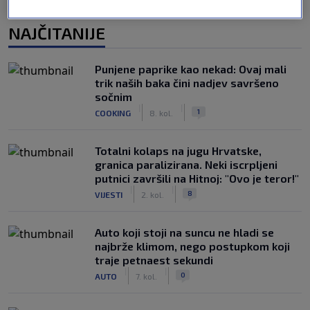
NAJČITANIJE
Punjene paprike kao nekad: Ovaj mali
trik naših baka čini nadjev savršeno
sočnim
|
|
1
COOKING
8. kol.
Totalni kolaps na jugu Hrvatske,
granica paralizirana. Neki iscrpljeni
putnici završili na Hitnoj: "Ovo je teror!"
|
|
8
VIJESTI
2. kol.
Auto koji stoji na suncu ne hladi se
najbrže klimom, nego postupkom koji
traje petnaest sekundi
|
|
0
AUTO
7. kol.