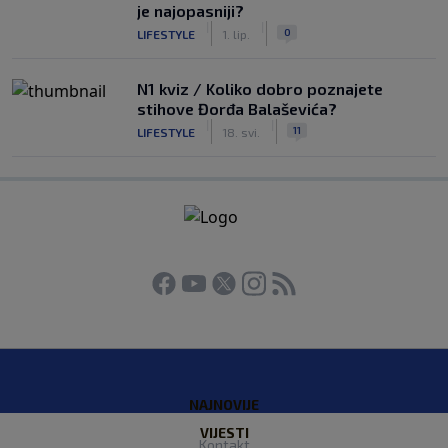
je najopasniji?
|
|
0
LIFESTYLE
1. lip.
N1 kviz / Koliko dobro poznajete
stihove Đorđa Balaševića?
|
|
11
LIFESTYLE
18. svi.
NAJNOVIJE
VIJESTI
Kontakt