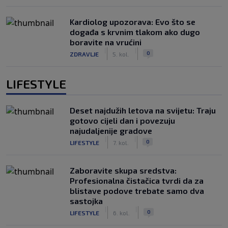
Kardiolog upozorava: Evo što se
događa s krvnim tlakom ako dugo
boravite na vrućini
|
|
0
ZDRAVLJE
5. kol.
LIFESTYLE
Deset najdužih letova na svijetu: Traju
gotovo cijeli dan i povezuju
najudaljenije gradove
|
|
0
LIFESTYLE
7. kol.
Zaboravite skupa sredstva:
Profesionalna čistačica tvrdi da za
blistave podove trebate samo dva
sastojka
|
|
0
LIFESTYLE
6. kol.