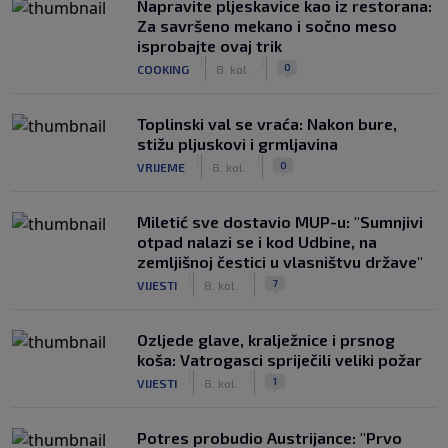
Napravite pljeskavice kao iz restorana:
Za savršeno mekano i sočno meso
isprobajte ovaj trik
|
|
0
COOKING
8. kol.
Toplinski val se vraća: Nakon bure,
stižu pljuskovi i grmljavina
|
|
0
VRIJEME
8. kol.
Miletić sve dostavio MUP-u: "Sumnjivi
otpad nalazi se i kod Udbine, na
zemljišnoj čestici u vlasništvu države"
|
|
7
VIJESTI
8. kol.
Ozljede glave, kralježnice i prsnog
koša: Vatrogasci spriječili veliki požar
|
|
1
VIJESTI
8. kol.
Potres probudio Austrijance: "Prvo