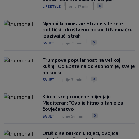
|
|
0
LIFESTYLE
prije 17 min
Njemački ministar: Strane sile žele
politički i društveno pokoriti Njemačku
izazivajući strah
|
|
0
SVIJET
prije 21 min
Trumpova popularnost na velikoj
kušnji: Od Epsteina do ekonomije, sve je
na kocki
|
|
0
SVIJET
prije 31 min
Klimatske promjene mijenjaju
Mediteran: "Ovo je hitno pitanje za
čovječanstvo"
|
|
0
SVIJET
prije 54 min
Urušio se balkon u Rijeci, dvojica