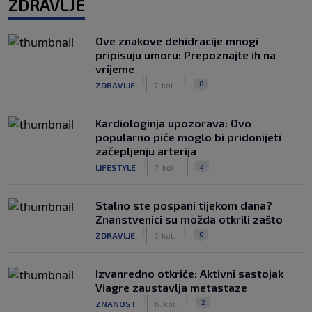
ZDRAVLJE
Ove znakove dehidracije mnogi
pripisuju umoru: Prepoznajte ih na
vrijeme
|
|
0
ZDRAVLJE
7. kol.
Kardiologinja upozorava: Ovo
popularno piće moglo bi pridonijeti
začepljenju arterija
|
|
2
LIFESTYLE
7. kol.
Stalno ste pospani tijekom dana?
Znanstvenici su možda otkrili zašto
|
|
0
ZDRAVLJE
7. kol.
Izvanredno otkriće: Aktivni sastojak
Viagre zaustavlja metastaze
|
|
2
ZNANOST
6. kol.