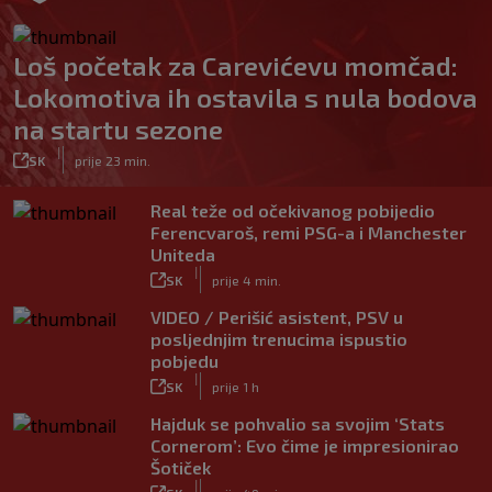
Loš početak za Carevićevu momčad:
Lokomotiva ih ostavila s nula bodova
na startu sezone
|
SK
prije 23 min.
Real teže od očekivanog pobijedio
Ferencvaroš, remi PSG-a i Manchester
Uniteda
|
SK
prije 4 min.
VIDEO / Perišić asistent, PSV u
posljednjim trenucima ispustio
pobjedu
|
SK
prije 1 h
Hajduk se pohvalio sa svojim ‘Stats
Cornerom’: Evo čime je impresionirao
Šotiček
|