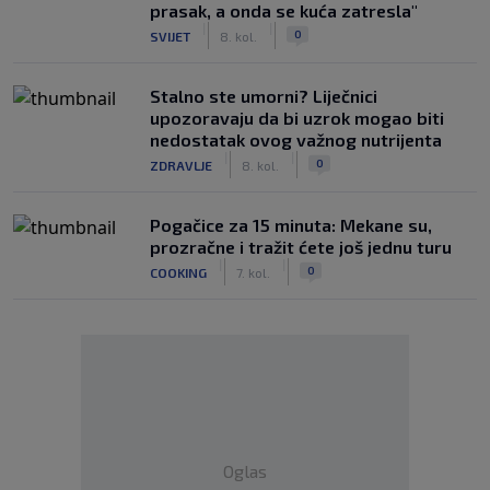
prasak, a onda se kuća zatresla"
|
|
0
SVIJET
8. kol.
Stalno ste umorni? Liječnici
upozoravaju da bi uzrok mogao biti
nedostatak ovog važnog nutrijenta
|
|
0
ZDRAVLJE
8. kol.
Pogačice za 15 minuta: Mekane su,
prozračne i tražit ćete još jednu turu
|
|
0
COOKING
7. kol.
Oglas