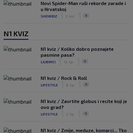
Novi Spider-Man ruši rekorde zarade i
u Hrvatskoj
|
|
0
SHOWBIZ
3. kol.
N1 KVIZ
N1 kviz / Koliko dobro poznajete
pasmine pasa?
|
|
0
LJUBIMCI
13. lip.
N1 kviz / Rock & Roll
|
|
0
LIFESTYLE
8. lip.
N1 kviz / Zavrtite globus i recite koji je
ovo grad?
|
|
0
LIFESTYLE
2. lip.
N1 kviz / Zmije, meduze, komarci... Tko