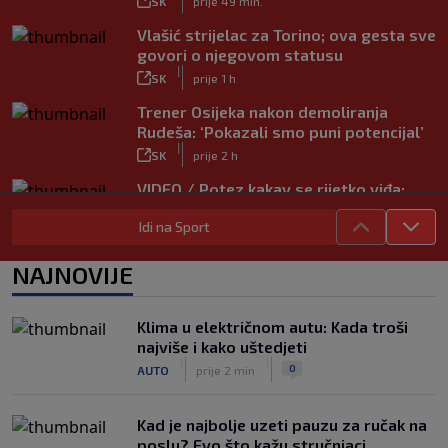
SK
prije 49 min.
Vlašić strijelac za Torino; ova gesta sve
govori o njegovom statusu
|
SK
prije 1 h
Trener Osijeka nakon demoliranja
Rudeša: ‘Pokazali smo puni potencijal’
|
SK
prije 2 h
VIDEO / Potez kakav se rijetko viđa:
Kada pomoć nije stigla, na rukama je
Idi na Sport
iznio suigrača u bolovima
|
SK
prije 5 h
NAJNOVIJE
Vušković debitirao za Brighton:
Pogledajte brojke iz prvog nastupa
|
Klima u električnom autu: Kada troši
SK
prije 3 h
najviše i kako uštedjeti
Dinamo u finalu Ramljaka! Sutra protiv
|
|
0
AUTO
prije 2 min
Ajaxa na glavnom terenu Maksimira
|
SK
prije 3 h
Kad je najbolje uzeti pauzu za ručak na
poslu? Evo što kažu stručnjaci