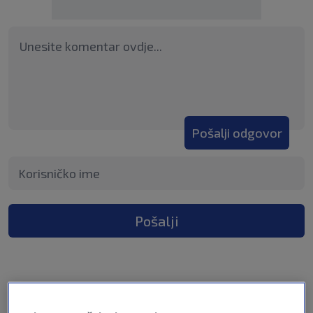
Pošalji odgovor
Pošalji