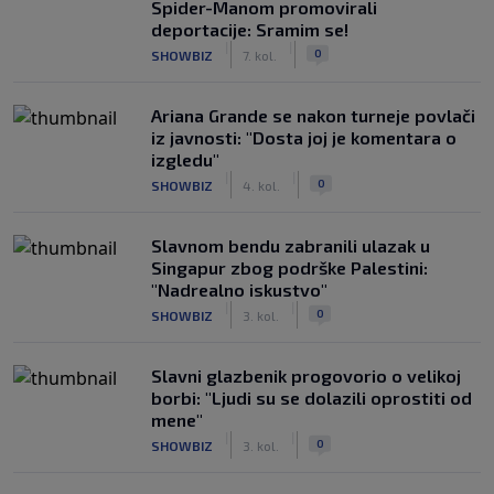
Spider-Manom promovirali
deportacije: Sramim se!
|
|
0
SHOWBIZ
7. kol.
Ariana Grande se nakon turneje povlači
iz javnosti: "Dosta joj je komentara o
izgledu"
|
|
0
SHOWBIZ
4. kol.
Slavnom bendu zabranili ulazak u
Singapur zbog podrške Palestini:
"Nadrealno iskustvo"
|
|
0
SHOWBIZ
3. kol.
Slavni glazbenik progovorio o velikoj
borbi: "Ljudi su se dolazili oprostiti od
mene"
|
|
0
SHOWBIZ
3. kol.