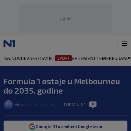
Oglas
NAJNOVIJE
VIJESTI
SVIJET
VRIJEME
N1 TEME
REGIJA
MA
Formula 1 ostaje u Melbourneu
do 2035. godine
0
Hina
FORMULA 1
|
16. lip. 2022. 08:12
|
|
Dodajte N1 u omiljeni Google izvor