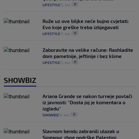
0
LIFESTYLE
5. kol.
|
|
Ruže uz ove biljke neće bujno cvjetati:
Evo koje greške treba izbjegavati
0
LIFESTYLE
5. kol.
|
|
Zaboravite na velike račune: Rashladite
dom pametnije, jeftinije i bez klime
0
LIFESTYLE
5. kol.
|
|
SHOWBIZ
Ariana Grande se nakon turneje povlači
iz javnosti: "Dosta joj je komentara o
izgledu"
0
SHOWBIZ
4. kol.
|
|
Slavnom bendu zabranili ulazak u
Singapur zbog podrške Palestini: