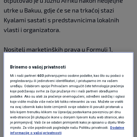
otputovao je u Južnu Afriku nakon nedjeljne
utrke u Bakuu, gdje će se na trkaćoj stazi
Kyalami sastati s predstavnicima lokalnih
vlasti i organizatora.
Nositelj marketinških prava u Formuli 1,
Liberty Media, itekako je za što brži povratak
Brinemo o vašoj privatnosti
afričke utrke u kalendar SP-a, a prema nekim
Mi i naši partneri
603
pohranjujemo osobne podatke, kao što su podaci o
informacijama, strane su također vrlo blizu
pregledavanju ili jedinstveni identifikatori, i pristupamo im na vašem
uređaju. Odabirom opcije Prihvaćam omogućit ćete tehnologije praćenja
dogovora. Ako se to dogodi sljedeće godine,
koje podržavaju svrhe za čije pružanje mi i naši partneri obrađujemo
podatke. Ako su alati za praćenje onemogućeni, određeni sadržaj i oglasi
Formula 1 bi na Svjetskom prvenstvu 2023.
koje vidite možda više neće biti toliko relevantni za vas. Možete se vratiti
mogla imati čak 24 utrke, što bi bilo najviše do
na ovaj izbornik kako biste izmijenili svoje odabire ili povukli pristanak u
bilo kojem trenutku klikom na Upravljaj postavkama poveznicu pri dnu
sada. Novo mjesto događanja sljedeće godine
web-stranice [ili plutajuće ikone u donjem lijevom kutu web stranice, ako
je primjenjivo]. Vaši će se odabiri primijeniti kako je opisano u dijelu Web-
također će biti Las Vegas.
mjesto. Za više pojedinosti pogledajte našu Politiku privatnosti.
Dodatne
informacije o vašoj privatnosti