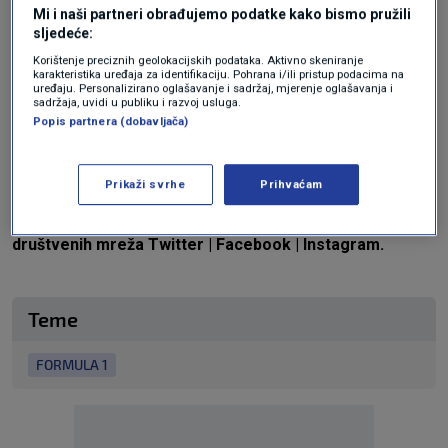
Mi i naši partneri obrađujemo podatke kako bismo pružili
Kyalami je redovito bio domaćin utrka Formule
sljedeće:
1 1970-ih i 1980-ih, posljednja je dosad bila
Korištenje preciznih geolokacijskih podataka. Aktivno skeniranje
karakteristika uređaja za identifikaciju. Pohrana i/ili pristup podacima na
uređaju. Personalizirano oglašavanje i sadržaj, mjerenje oglašavanja i
1993., a kasnije ih nije bilo na afričkom
sadržaja, uvidi u publiku i razvoj usluga.
Popis partnera (dobavljača)
kontinentu.
Prikaži svrhe
Prihvaćam
N1 pratite putem aplikacija za
Android
|
iPhone/iPad
i
društvenih mreža
Twitter
|
Facebook
|
Instagram.
Teme
FORMULA 1