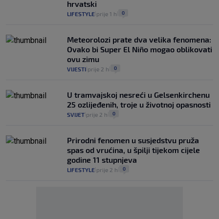
hrvatski
0
LIFESTYLE
prije 1 h
|
|
Meteorolozi prate dva velika fenomena:
Ovako bi Super El Niño mogao oblikovati
ovu zimu
0
VIJESTI
prije 2 h
|
|
U tramvajskoj nesreći u Gelsenkirchenu
25 ozlijeđenih, troje u životnoj opasnosti
0
SVIJET
prije 2 h
|
|
Prirodni fenomen u susjedstvu pruža
spas od vrućina, u špilji tijekom cijele
godine 11 stupnjeva
0
LIFESTYLE
prije 2 h
|
|