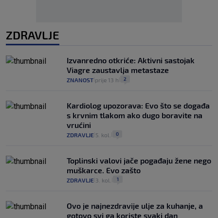
ZDRAVLJE
Izvanredno otkriće: Aktivni sastojak
Viagre zaustavlja metastaze
2
ZNANOST
prije 13 h
|
|
Kardiolog upozorava: Evo što se događa
s krvnim tlakom ako dugo boravite na
vrućini
0
ZDRAVLJE
5. kol.
|
|
Toplinski valovi jače pogađaju žene nego
muškarce. Evo zašto
1
ZDRAVLJE
3. kol.
|
|
Ovo je najnezdravije ulje za kuhanje, a
gotovo svi ga koriste svaki dan