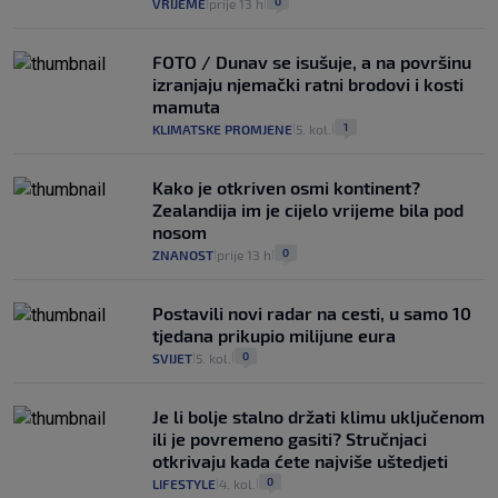
0
VRIJEME
prije 13 h
|
|
FOTO / Dunav se isušuje, a na površinu
izranjaju njemački ratni brodovi i kosti
mamuta
1
KLIMATSKE PROMJENE
5. kol.
|
|
Kako je otkriven osmi kontinent?
Zealandija im je cijelo vrijeme bila pod
nosom
0
ZNANOST
prije 13 h
|
|
Postavili novi radar na cesti, u samo 10
tjedana prikupio milijune eura
0
SVIJET
5. kol.
|
|
Je li bolje stalno držati klimu uključenom
ili je povremeno gasiti? Stručnjaci
otkrivaju kada ćete najviše uštedjeti
0
LIFESTYLE
4. kol.
|
|