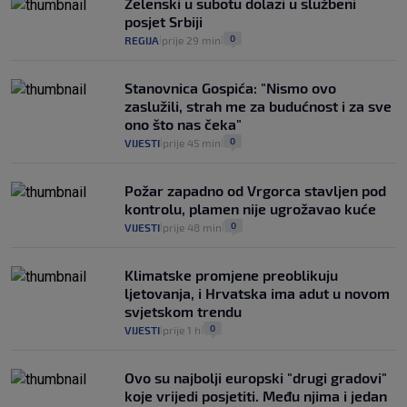
Zelenski u subotu dolazi u službeni
se dogodilo ništa. Vlada se zaljubila u te
posjet Srbiji
intervencije"
0
REGIJA
prije 29 min
|
|
25
VIJESTI
30. srp.
|
|
Stanovnica Gospića: "Nismo ovo
zaslužili, strah me za budućnost i za sve
ono što nas čeka"
0
VIJESTI
prije 45 min
|
|
Požar zapadno od Vrgorca stavljen pod
kontrolu, plamen nije ugrožavao kuće
0
VIJESTI
prije 48 min
|
|
Klimatske promjene preoblikuju
ljetovanja, i Hrvatska ima adut u novom
svjetskom trendu
0
VIJESTI
prije 1 h
|
|
Ovo su najbolji europski "drugi gradovi"
koje vrijedi posjetiti. Među njima i jedan