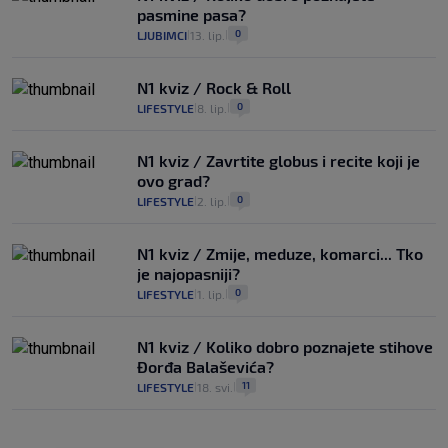
pasmine pasa?
0
LJUBIMCI
13. lip.
|
|
N1 kviz / Rock & Roll
0
LIFESTYLE
8. lip.
|
|
N1 kviz / Zavrtite globus i recite koji je
ovo grad?
0
LIFESTYLE
2. lip.
|
|
N1 kviz / Zmije, meduze, komarci... Tko
je najopasniji?
0
LIFESTYLE
1. lip.
|
|
N1 kviz / Koliko dobro poznajete stihove
Đorđa Balaševića?
11
LIFESTYLE
18. svi.
|
|