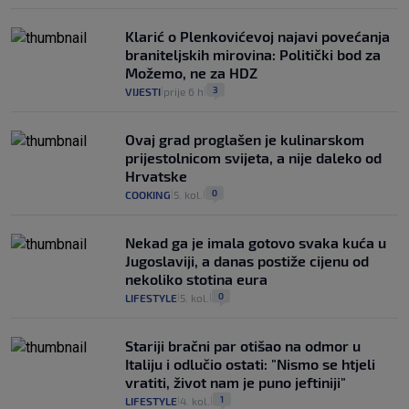
Klarić o Plenkovićevoj najavi povećanja
braniteljskih mirovina: Politički bod za
Možemo, ne za HDZ
3
VIJESTI
prije 6 h
|
|
Ovaj grad proglašen je kulinarskom
prijestolnicom svijeta, a nije daleko od
Hrvatske
0
COOKING
5. kol.
|
|
Nekad ga je imala gotovo svaka kuća u
Jugoslaviji, a danas postiže cijenu od
nekoliko stotina eura
0
LIFESTYLE
5. kol.
|
|
Stariji bračni par otišao na odmor u
Italiju i odlučio ostati: "Nismo se htjeli
vratiti, život nam je puno jeftiniji"
1
LIFESTYLE
4. kol.
|
|