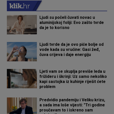
Ljudi su počeli čuvati novac u
aluminijskoj foliji: Evo zašto tvrde
da je to korisno
Ljudi tvrde da je ovo piće bolje od
vode kada su vrućine: Gasi žeđ,
čuva crijeva i daje energiju
Ljeti vam se skuplja previše leda u
frižideru i škrinji: Uz samo nekoliko
kapi sastojka iz kuhinje riješit ćete
problem
Predvidio pandemiju i Veliku krizu,
a sada ima loše vijesti: "Tri godine
proučavam to i iskreno sam