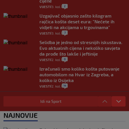
cijene
2
VIJESTI
3. kol.
|
|
Uzgajivač objasnio zašto kilogram
rajčica košta deset eura: "Nećete ih
vidjeti na akcijama u trgovinama"
7
VIJESTI
3. kol.
|
|
Selidba je jedno od stresnijih iskustava.
Evo aktualnih cijena i nekoliko savjeta
da prođe što lakše i jeftinije
0
VIJESTI
2. kol.
|
|
Izračunali smo koliko košta putovanje
automobilom na Hvar iz Zagreba, a
koliko iz Osijeka
14
VIJESTI
2. kol.
|
|
"Kći je otišla na more, a zaboravila
zdravstvenu iskaznicu". Kakva su prava
Idi na Sport
pacijenata izvan mjesta prebivališta?
1
VIJESTI
1. kol.
NAJNOVIJE
|
|
Provjerili smo "što ćemo onda" ako
Plenković na 15 dana ukine mjere: "Ne bi