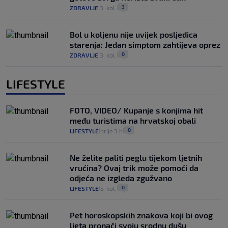
3
ZDRAVLJE
3. kol.
|
|
Bol u koljenu nije uvijek posljedica
starenja: Jedan simptom zahtijeva oprez
0
ZDRAVLJE
3. kol.
|
|
LIFESTYLE
FOTO, VIDEO/ Kupanje s konjima hit
među turistima na hrvatskoj obali
0
LIFESTYLE
prije 3 h
|
|
Ne želite paliti peglu tijekom ljetnih
vrućina? Ovaj trik može pomoći da
odjeća ne izgleda zgužvano
0
LIFESTYLE
5. kol.
|
|
Pet horoskopskih znakova koji bi ovog
ljeta pronaći svoju srodnu dušu