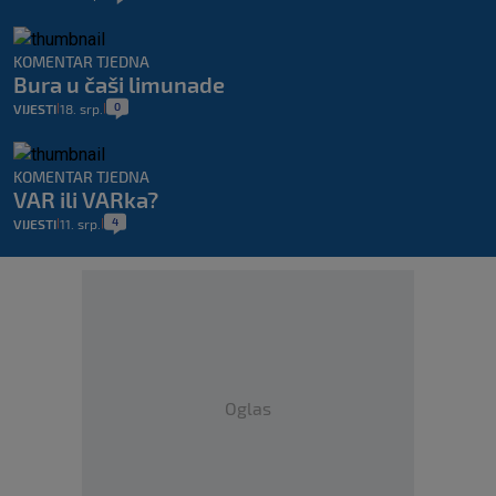
KOMENTAR TJEDNA
Bura u čaši limunade
0
VIJESTI
18. srp.
|
|
KOMENTAR TJEDNA
VAR ili VARka?
4
VIJESTI
11. srp.
|
|
Oglas