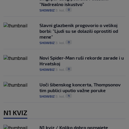
"Nadrealno iskustvo"
0
SHOWBIZ
3. kol.
|
|
Slavni glazbenik progovorio o velikoj
borbi: "Ljudi su se dolazili oprostiti od
mene"
0
SHOWBIZ
3. kol.
|
|
Novi Spider-Man ruši rekorde zarade i u
Hrvatskoj
0
SHOWBIZ
3. kol.
|
|
Uoči šibenskog koncerta, Thompsonov
tim publici uputio važne poruke
4
SHOWBIZ
3. kol.
|
|
N1 KVIZ
N1 kviz / Koliko dobro poznajete