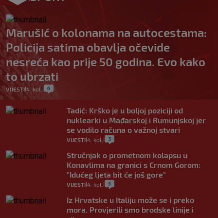
Marušić o kolonama na autocestama:
Policija satima obavlja očevide
nesreća kao prije 50 godina. Evo kako
to ubrzati
6
VIJESTI
4. kol.
|
|
Tadić: Krško je u boljoj poziciji od
nuklearki u Mađarskoj i Rumunjskoj jer
se vodilo računa o važnoj stvari
5
VIJESTI
4. kol.
|
|
Stručnjak o prometnom kolapsu u
Konavlima na granici s Crnom Gorom:
"Idućeg ljeta bit će još gore"
3
VIJESTI
4. kol.
|
|
Iz Hrvatske u Italiju može se i preko
mora. Provjerili smo brodske linije i