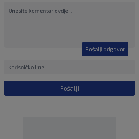
Pošalji odgovor
Pošalji