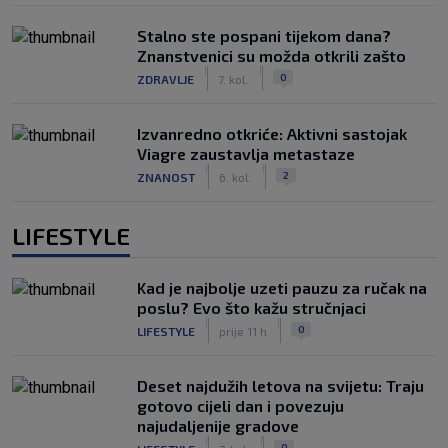
Stalno ste pospani tijekom dana?
Znanstvenici su možda otkrili zašto
|
|
0
ZDRAVLJE
7. kol.
Izvanredno otkriće: Aktivni sastojak
Viagre zaustavlja metastaze
|
|
2
ZNANOST
6. kol.
LIFESTYLE
Kad je najbolje uzeti pauzu za ručak na
poslu? Evo što kažu stručnjaci
|
|
0
LIFESTYLE
prije 11 h
Deset najdužih letova na svijetu: Traju
gotovo cijeli dan i povezuju
najudaljenije gradove
|
|
0