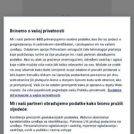
Oglas
Brinemo o vašoj privatnosti
Mi i naši partneri
603
pohranjujemo osobne podatke, kao što su podaci o
pregledavanju ili jedinstveni identifikatori, i pristupamo im na vašem
uređaju. Odabirom opcije Prihvaćam omogućit ćete tehnologije praćenja
koje podržavaju svrhe za čije pružanje mi i naši partneri obrađujemo
podatke. Ako su alati za praćenje onemogućeni, određeni sadržaj i oglasi
koje vidite možda više neće biti toliko relevantni za vas. Možete se vratiti
na ovaj izbornik kako biste izmijenili svoje odabire ili povukli pristanak u
bilo kojem trenutku klikom na Upravljaj postavkama poveznicu pri dnu
web-stranice [ili plutajuće ikone u donjem lijevom kutu web stranice, ako
je primjenjivo]. Vaši će se odabiri primijeniti kako je opisano u dijelu Web-
mjesto. Za više pojedinosti pogledajte našu Politiku privatnosti.
Dodatne
Oglas
informacije o vašoj privatnosti
Mi i naši partneri obrađujemo podatke kako bismo pružili
sljedeće:
Korištenje preciznih geolokacijskih podataka. Aktivno skeniranje
karakteristika uređaja za identifikaciju. Pohrana i/ili pristup podacima na
uređaju. Personalizirano oglašavanje i sadržaj, mjerenje oglašavanja i
sadržaja, uvidi u publiku i razvoj usluga.