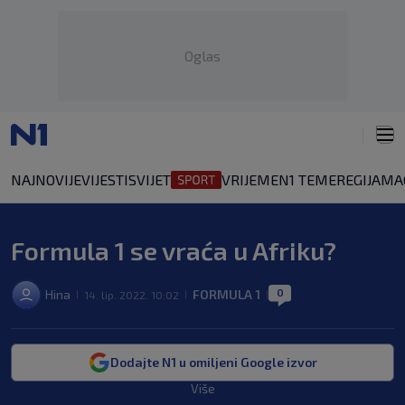
Oglas
NAJNOVIJE
VIJESTI
SVIJET
VRIJEME
N1 TEME
REGIJA
MA
Formula 1 se vraća u Afriku?
0
Hina
FORMULA 1
14. lip. 2022. 10:02
|
|
|
Dodajte N1 u omiljeni Google izvor
Više