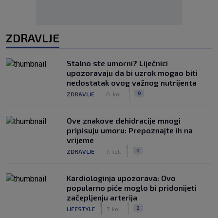
ZDRAVLJE
Stalno ste umorni? Liječnici
upozoravaju da bi uzrok mogao biti
nedostatak ovog važnog nutrijenta
|
|
0
ZDRAVLJE
8. kol.
Ove znakove dehidracije mnogi
pripisuju umoru: Prepoznajte ih na
vrijeme
|
|
0
ZDRAVLJE
7. kol.
Kardiologinja upozorava: Ovo
popularno piće moglo bi pridonijeti
začepljenju arterija
|
|
2
LIFESTYLE
7. kol.