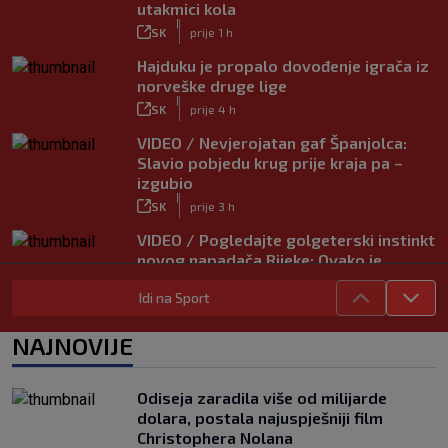
utakmici kola
|
SK
prije 1 h
Hajduku je propalo dovođenje igrača iz
norveške druge lige
|
SK
prije 4 h
VIDEO / Nevjerojatan gaf Španjolca:
Slavio pobjedu krug prije kraja pa –
izgubio
|
SK
prije 3 h
VIDEO / Pogledajte golgeterski instinkt
novog napadača Rijeke: Ovako je
zabijao u Bundesligi
Idi na Sport
|
SK
prije 6 h
NAJNOVIJE
Odiseja zaradila više od milijarde
dolara, postala najuspješniji film
Christophera Nolana