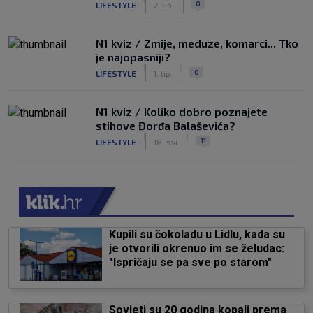
0
LIFESTYLE
2. lip.
N1 kviz / Zmije, meduze, komarci... Tko
je najopasniji?
|
|
0
LIFESTYLE
1. lip.
N1 kviz / Koliko dobro poznajete
stihove Đorđa Balaševića?
|
|
11
LIFESTYLE
18. svi.
Kupili su čokoladu u Lidlu, kada su
je otvorili okrenuo im se želudac:
"Ispričaju se pa sve po starom"
Sovjeti su 20 godina kopali prema