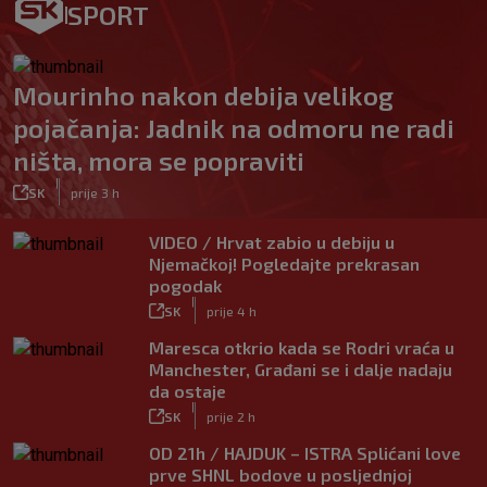
SPORT
Mourinho nakon debija velikog
pojačanja: Jadnik na odmoru ne radi
ništa, mora se popraviti
|
SK
prije 3 h
VIDEO / Hrvat zabio u debiju u
Njemačkoj! Pogledajte prekrasan
pogodak
|
SK
prije 4 h
Maresca otkrio kada se Rodri vraća u
Manchester, Građani se i dalje nadaju
da ostaje
|
SK
prije 2 h
OD 21h / HAJDUK – ISTRA Splićani love
prve SHNL bodove u posljednjoj