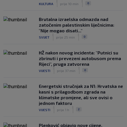
|
|
0
KULTURA
prije 10 min
Brutalna izraelska odmazda nad
zatočenim palestinskim liječnicima:
"Nije mogao disati..."
|
|
0
SVIJET
prije 25 min
HŽ nakon novog incidenta: "Putnici su
zbrinuti i prevezeni autobusom prema
Rijeci", pruga zatvorena
|
|
0
VIJESTI
prije 37 min
Energetski stručnjak za N1: Hrvatska ne
kasni s prilagodbom zgrada na
klimatske promjene, ali sve ovisi o
jednom faktoru
|
|
2
VIJESTI
prije 1 h
Plenković objavio nove cijene,