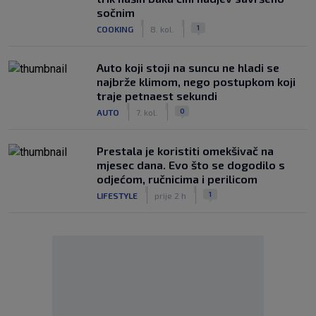
sočnim
|
|
1
COOKING
8. kol.
Auto koji stoji na suncu ne hladi se
najbrže klimom, nego postupkom koji
traje petnaest sekundi
|
|
0
AUTO
7. kol.
Prestala je koristiti omekšivač na
mjesec dana. Evo što se dogodilo s
odjećom, ručnicima i perilicom
|
|
1
LIFESTYLE
prije 2 h