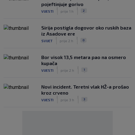
pojeftinjuje gorivo
|
|
2
VIJESTI
prije 1 h
Sirija postigla dogovor oko ruskih baza
iz Asadove ere
|
|
0
SVIJET
prije 2 h
Bor visok 13,5 metara pao na osmero
kupača
|
|
1
VIJESTI
prije 2 h
Novi incident. Teretni vlak HŽ-a prošao
kroz crveno
|
|
3
VIJESTI
prije 3 h