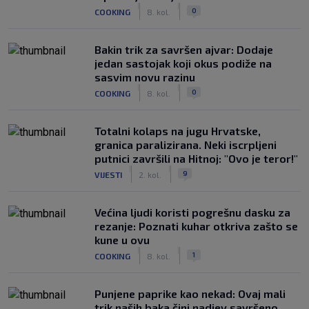
|
|
0
COOKING
8. kol.
Bakin trik za savršen ajvar: Dodaje
jedan sastojak koji okus podiže na
sasvim novu razinu
|
|
0
COOKING
8. kol.
Totalni kolaps na jugu Hrvatske,
granica paralizirana. Neki iscrpljeni
putnici završili na Hitnoj: "Ovo je teror!"
|
|
9
VIJESTI
2. kol.
Većina ljudi koristi pogrešnu dasku za
rezanje: Poznati kuhar otkriva zašto se
kune u ovu
|
|
1
COOKING
8. kol.
Punjene paprike kao nekad: Ovaj mali
trik naših baka čini nadjev savršeno