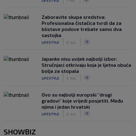
LIFESTYLE
7. kol.
Zaboravite skupa sredstva:
Profesionalna čistačica tvrdi da za
blistave podove trebate samo dva
sastojka
|
|
0
LIFESTYLE
6. kol.
Japanke nisu uvijek najbolji izbor:
Stručnjaci otkrivaju koja je ljetna obuća
bolja za stopala
|
|
0
LIFESTYLE
6. kol.
Ovo su najbolji europski "drugi
gradovi" koje vrijedi posjetiti. Među
njima i jedan hrvatski
|
|
0
LIFESTYLE
6. kol.
SHOWBIZ