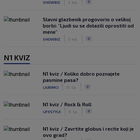
0
SHOWBIZ
3. kol.
Slavni glazbenik progovorio o velikoj
borbi: "Ljudi su se dolazili oprostiti od
mene"
|
|
0
SHOWBIZ
3. kol.
N1 KVIZ
N1 kviz / Koliko dobro poznajete
pasmine pasa?
|
|
0
LJUBIMCI
13. lip.
N1 kviz / Rock & Roll
|
|
0
LIFESTYLE
8. lip.
N1 kviz / Zavrtite globus i recite koji je
ovo grad?
|
|