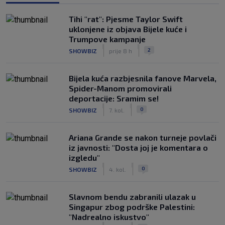
Tihi "rat": Pjesme Taylor Swift
uklonjene iz objava Bijele kuće i
Trumpove kampanje
|
|
2
SHOWBIZ
prije 8 h
Bijela kuća razbjesnila fanove Marvela,
Spider-Manom promovirali
deportacije: Sramim se!
|
|
0
SHOWBIZ
7. kol.
Ariana Grande se nakon turneje povlači
iz javnosti: "Dosta joj je komentara o
izgledu"
|
|
0
SHOWBIZ
4. kol.
Slavnom bendu zabranili ulazak u
Singapur zbog podrške Palestini:
"Nadrealno iskustvo"
|
|