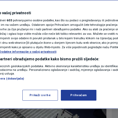
mjera
MAGAZIN
N1 KOMENTAR
 vašoj privatnosti
0
01:07
SVIJET
komentara
|
|
rtneri
603
pohranjujemo osobne podatke, kao što su podaci o pregledavanju ili jedinstveni 
KOLUMNE
o im na vašem uređaju. Odabirom opcije Prihvaćam omogućit ćete tehnologije praćenja
vrhe za čije pružanje mi i naši partneri obrađujemo podatke. Ako su alati za praćenje
žaj i oglasi koje vidite možda više neće biti toliko relevantni za vas. Možete se vratiti n
N1(DIS)INFO
zmijenili svoje odabire ili povukli pristanak u bilo kojem trenutku klikom na Upravljaj p
Više
i dnu web-stranice [ili plutajuće ikone u donjem lijevom kutu web stranice, ako je primje
KLIMATSKE PROMJENE
rimijeniti kako je opisano u dijelu Web-mjesto. Za više pojedinosti pogledajte našu Politi
Dodatne informacije o vašoj privatnosti
FOTO
 partneri obrađujemo podatke kako bismo pružili sljedeće:
reciznih geolokacijskih podataka. Aktivno skeniranje karakteristika uređaja za identifika
p podacima na uređaju. Personalizirano oglašavanje i sadržaj, mjerenje oglašavanja i sadr
VIDEO
zvoj usluga.
era (dobavljača)
Prikaži svrhe
Prihvaćam