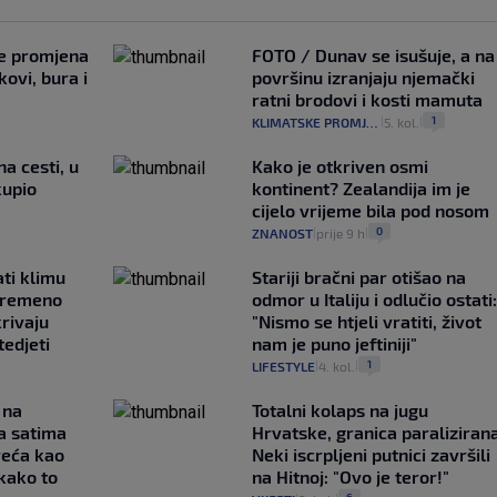
je promjena
FOTO / Dunav se isušuje, a na
ovi, bura i
površinu izranjaju njemački
ratni brodovi i kosti mamuta
1
KLIMATSKE PROMJENE
5. kol.
|
|
na cesti, u
Kako je otkriven osmi
kupio
kontinent? Zealandija im je
cijelo vrijeme bila pod nosom
0
ZNANOST
prije 9 h
|
|
ati klimu
Stariji bračni par otišao na
ovremeno
odmor u Italiju i odlučio ostati:
krivaju
"Nismo se htjeli vratiti, život
tedjeti
nam je puno jeftiniji"
1
LIFESTYLE
4. kol.
|
|
 na
Totalni kolaps na jugu
a satima
Hrvatske, granica paralizirana
reća kao
Neki iscrpljeni putnici završili
 kako to
na Hitnoj: "Ovo je teror!"
6