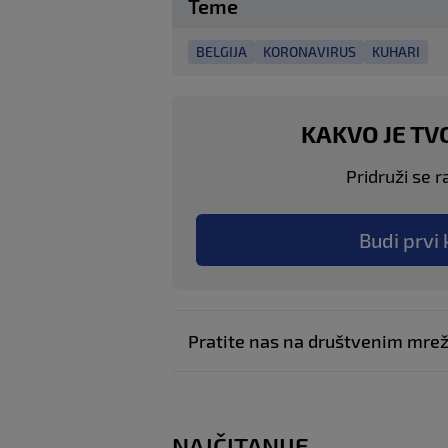
Teme
BELGIJA
KORONAVIRUS
KUHARI
KAKVO JE TV
Pridruži se r
Budi prvi 
Pratite nas na društvenim mr
NAJČITANIJE