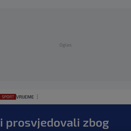
Oglas
VRIJEME
N1 TEME
ri prosvjedovali zbog
REGIJA