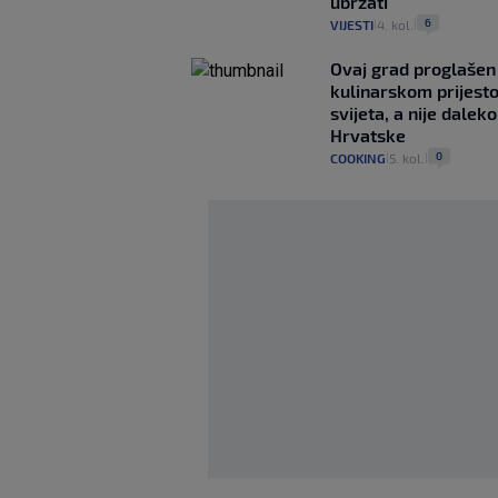
ubrzati
6
VIJESTI
4. kol.
|
|
Ovaj grad proglašen 
kulinarskom prijest
svijeta, a nije dalek
Hrvatske
0
COOKING
5. kol.
|
|