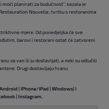
 moći planirati za budućnost", kazala je
e Restauration Nouvelle, tvrtku s restoranima
striktivne mjere. Od ponedjeljka će sve
đutim, barovi i restorani ostat će zatvoreni
nu za van ili ju dostavljati, a neki su odlučili
antene. Drugi dostavljaju hranu
Android
|
iPhone/iPad
|
Windows
| i
cebook
|
Instagram.