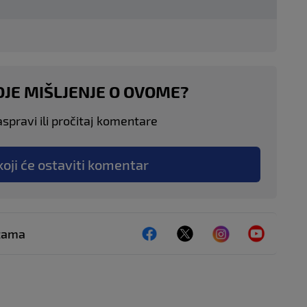
OJE MIŠLJENJE O OVOME?
aspravi ili pročitaj komentare
koji će ostaviti komentar
ežama