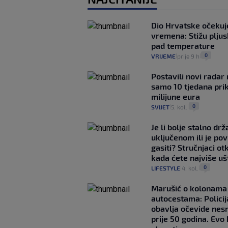
Dio Hrvatske očeku
vremena: Stižu pljusk
pad temperature
0
VRIJEME
prije 9 h
|
|
Postavili novi radar 
samo 10 tjedana pri
milijune eura
0
SVIJET
5. kol.
|
|
Je li bolje stalno drž
uključenom ili je p
gasiti? Stručnjaci ot
kada ćete najviše uš
0
LIFESTYLE
4. kol.
|
|
Marušić o kolonama
autocestama: Policij
obavlja očevide nes
prije 50 godina. Evo