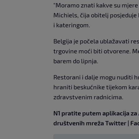
"Moramo znati kakve su mjere i
Michiels, čija obitelj posjeduj
i kateringom.
Belgija je počela ublažavati re
trgovine moći biti otvorene. Me
barem do lipnja.
Restorani i dalje mogu nuditi hra
hraniti beskućnike tijekom kar
zdravstvenim radnicima.
N1 pratite putem aplikacija za
društvenih mreža
Twitter
|
Fa