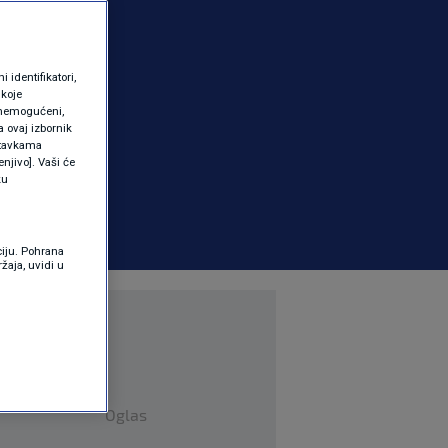
identifikatori,
 koje
 onemogućeni,
a ovaj izbornik
ostavkama
njivo]. Vaši će
ku
ciju. Pohrana
žaja, uvidi u
Oglas