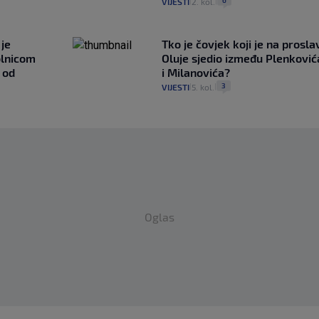
VIJESTI
2. kol.
|
|
je
Tko je čovjek koji je na prosla
olnicom
Oluje sjedio između Plenković
o od
i Milanovića?
3
VIJESTI
5. kol.
|
|
Oglas