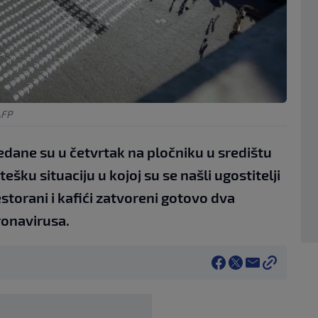
AFP
edane su u četvrtak na pločniku u središtu
ešku situaciju u kojoj su se našli ugostitelji
restorani i kafići zatvoreni gotovo dva
ronavirusa.