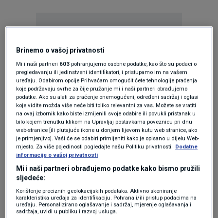
Brinemo o vašoj privatnosti
Mi i naši partneri
603
pohranjujemo osobne podatke, kao što su podaci o
Oglas
pregledavanju ili jedinstveni identifikatori, i pristupamo im na vašem
uređaju. Odabirom opcije Prihvaćam omogućit ćete tehnologije praćenja
koje podržavaju svrhe za čije pružanje mi i naši partneri obrađujemo
podatke. Ako su alati za praćenje onemogućeni, određeni sadržaj i oglasi
koje vidite možda više neće biti toliko relevantni za vas. Možete se vratiti
na ovaj izbornik kako biste izmijenili svoje odabire ili povukli pristanak u
bilo kojem trenutku klikom na Upravljaj postavkama poveznicu pri dnu
web-stranice [ili plutajuće ikone u donjem lijevom kutu web stranice, ako
je primjenjivo]. Vaši će se odabiri primijeniti kako je opisano u dijelu Web-
mjesto. Za više pojedinosti pogledajte našu Politiku privatnosti.
Dodatne
informacije o vašoj privatnosti
Mi i naši partneri obrađujemo podatke kako bismo pružili
sljedeće:
Korištenje preciznih geolokacijskih podataka. Aktivno skeniranje
Oglas
karakteristika uređaja za identifikaciju. Pohrana i/ili pristup podacima na
uređaju. Personalizirano oglašavanje i sadržaj, mjerenje oglašavanja i
sadržaja, uvidi u publiku i razvoj usluga.