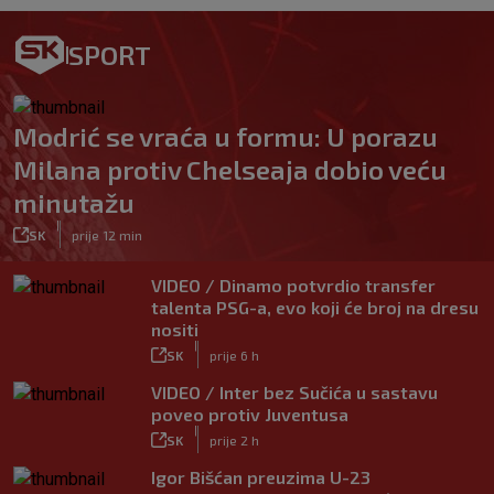
SPORT
Modrić se vraća u formu: U porazu
Milana protiv Chelseaja dobio veću
minutažu
|
SK
prije 12 min
VIDEO / Dinamo potvrdio transfer
talenta PSG-a, evo koji će broj na dresu
nositi
|
SK
prije 6 h
VIDEO / Inter bez Sučića u sastavu
poveo protiv Juventusa
|
SK
prije 2 h
Igor Bišćan preuzima U-23