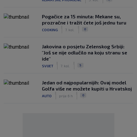
Pogačice za 15 minuta: Mekane su,
prozračne i tražit ćete još jednu turu
|
|
0
COOKING
7. kol.
Jakovina o posjetu Zelenskog Srbiji:
"Još se nije odlučilo na koju stranu se
ide"
|
|
5
SVIJET
7. kol.
Jedan od najpopularnijih: Ovaj model
Golfa više ne možete kupiti u Hrvatskoj
|
|
0
AUTO
prije 6 h