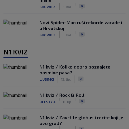
|
|
0
SHOWBIZ
3. kol.
Novi Spider-Man ruši rekorde zarade i
u Hrvatskoj
|
|
0
SHOWBIZ
3. kol.
N1 KVIZ
N1 kviz / Koliko dobro poznajete
pasmine pasa?
|
|
0
LJUBIMCI
13. lip.
N1 kviz / Rock & Roll
|
|
0
LIFESTYLE
8. lip.
N1 kviz / Zavrtite globus i recite koji je
ovo grad?
|
|