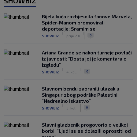
SHOWBIZ
Bijela kuća razbjesnila fanove Marvela,
Spider-Manom promovirali
deportacije: Sramim se!
|
|
0
SHOWBIZ
prije 2 h
Ariana Grande se nakon turneje povlači
iz javnosti: "Dosta joj je komentara o
izgledu"
|
|
0
SHOWBIZ
4. kol.
Slavnom bendu zabranili ulazak u
Singapur zbog podrške Palestini:
"Nadrealno iskustvo"
|
|
0
SHOWBIZ
3. kol.
Slavni glazbenik progovorio o velikoj
borbi: "Ljudi su se dolazili oprostiti od
mene"