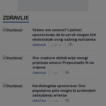
ZDRAVLJE
Stalno ste umorni? Liječnici
upozoravaju da bi uzrok mogao biti
nedostatak ovog važnog nutrijenta
|
|
0
ZDRAVLJE
prije 9 h
Ove znakove dehidracije mnogi
pripisuju umoru: Prepoznajte ih na
vrijeme
|
|
0
ZDRAVLJE
7. kol.
Kardiologinja upozorava: Ovo
popularno piće moglo bi pridonijeti
začepljenju arterija
|
|
2
LIFESTYLE
7. kol.