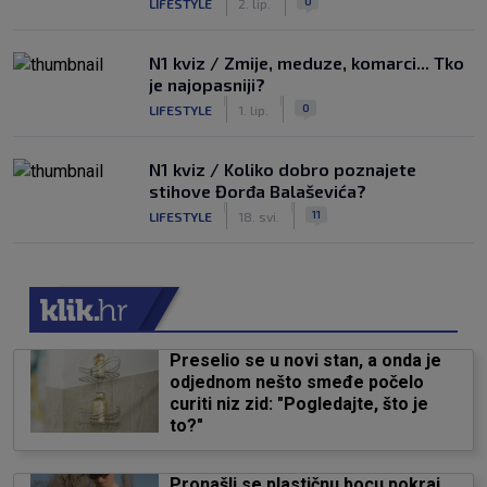
0
LIFESTYLE
2. lip.
N1 kviz / Zmije, meduze, komarci... Tko
je najopasniji?
|
|
0
LIFESTYLE
1. lip.
N1 kviz / Koliko dobro poznajete
stihove Đorđa Balaševića?
|
|
11
LIFESTYLE
18. svi.
Preselio se u novi stan, a onda je
odjednom nešto smeđe počelo
curiti niz zid: "Pogledajte, što je
to?"
Pronašli se plastičnu bocu pokraj