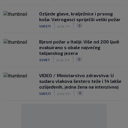
Ozljede glave, kralježnice i prsnog
koša: Vatrogasci spriječili veliki požar
|
|
0
VIJESTI
prije 1 h
Bjesni požar u Italiji: Više od 200 ljudi
evakuirano s obale najvećeg
talijanskog jezera
|
|
0
SVIJET
prije 2 h
VIDEO / Ministarstvo zdravstva: U
sudaru vlakova šestero teže i 14 lakše
ozlijeđenih, jedna žena na intenzivnoj
|
|
0
VIJESTI
prije 2 h