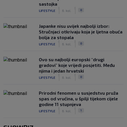
sastojka
|
|
0
LIFESTYLE
6. kol.
Japanke nisu uvijek najbolji izbor:
Stručnjaci otkrivaju koja je ljetna obuća
bolja za stopala
|
|
0
LIFESTYLE
6. kol.
Ovo su najbolji europski "drugi
gradovi" koje vrijedi posjetiti. Među
njima i jedan hrvatski
|
|
0
LIFESTYLE
6. kol.
Prirodni fenomen u susjedstvu pruža
spas od vrućina, u špilji tijekom cijele
godine 11 stupnjeva
|
|
1
LIFESTYLE
6. kol.