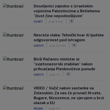
SK
prije 7 h
Doseljenici zajedno s izraelskim
vojnicima Palestincima u Betlehemu
"život čine nepodnošljivim"
|
|
0
SVIJET
prije 9 min
Nesreća vlaka: Tehnički kvar ili ljudska
odgovornost pod istragom
|
|
0
VIJESTI
prije 42 min
Bivši Račanov ministar je
"svjetonazorski stabilan" nakon
prihvaćanja Plenkovićeve ponude
|
|
0
VIJESTI
prije 1 h
VIDEO / Vučić nakon sastanka sa
Zelenskim: Za nas će pronaći Hrvate,
Bugare, Nizozemce, ne vjerujem u brzi
ulazak u EU
|
REGIJA
prije 1 h