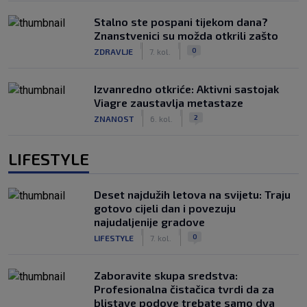
Stalno ste pospani tijekom dana?
Znanstvenici su možda otkrili zašto
|
|
0
ZDRAVLJE
7. kol.
Izvanredno otkriće: Aktivni sastojak
Viagre zaustavlja metastaze
|
|
2
ZNANOST
6. kol.
LIFESTYLE
Deset najdužih letova na svijetu: Traju
gotovo cijeli dan i povezuju
najudaljenije gradove
|
|
0
LIFESTYLE
7. kol.
Zaboravite skupa sredstva:
Profesionalna čistačica tvrdi da za
blistave podove trebate samo dva