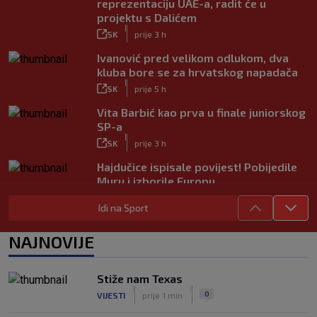
reprezentaciju UAE-a, radit će u
projektu s Dalićem
|
SK
prije 3 h
Ivanović pred velikom odlukom, dva
kluba bore se za hrvatskog napadača
|
SK
prije 5 h
Vita Barbić kao prva u finale juniorskog
SP-a
|
SK
prije 3 h
Hajdučice ispisale povijest! Pobijedile
Muru i izborile Europu
|
SK
prije 3 h
Idi na Sport
Liverpool dovodi kapetana Barcelone!
Fabrizio Romano objavio ‘Here we go’
NAJNOVIJE
|
SK
prije 7 h
Hajduk želi Selahija, oglasio se igračev
Stiže nam Texas
menadžer: ‘Garcia ga dobro poznaje, ali
|
|
0
VIJESTI
prije 1 min
postoji problem…’
|