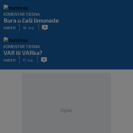
KOMENTAR TJEDNA
Bura u čaši limunade
|
|
0
VIJESTI
18. srp.
KOMENTAR TJEDNA
VAR ili VARka?
|
|
4
VIJESTI
11. srp.
Oglas