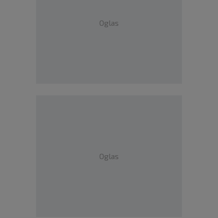
Oglas
Oglas