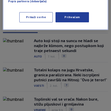
Popis partnera (dobavljača)
Prikaži svrhe
Prihvaćam
NAJČITANIJE
Auto koji stoji na suncu ne hladi se
najbrže klimom, nego postupkom koji
traje petnaest sekundi
|
|
0
AUTO
7. kol.
Totalni kolaps na jugu Hrvatske,
granica paralizirana. Neki iscrpljeni
putnici završili na Hitnoj: "Ovo je teror!"
|
|
7
VIJESTI
2. kol.
Toplinski val se vraća: Nakon bure,
stižu pljuskovi i grmljavina
|
|
0
VRIJEME
prije 9 h