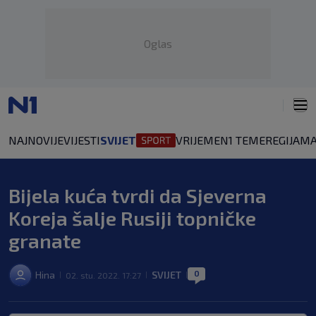
Oglas
NAJNOVIJE
VIJESTI
SVIJET
VRIJEME
N1 TEME
REGIJA
MA
Bijela kuća tvrdi da Sjeverna
Koreja šalje Rusiji topničke
granate
0
Hina
SVIJET
02. stu. 2022. 17:27
|
|
|