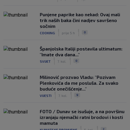
Punjene paprike kao nekad: Ovaj mali
trik naših baka čini nadjev savršeno
sočnim
|
|
0
COOKING
prije 5 h
Španjolska Italiji postavila ultimatum:
"Imate dva dana..."
|
|
0
SVIJET
7. kol.
Milinović prozvao Vladu: "Pozivam
Plenkovića da me posluša. Za svako
buduće onečišćenje..."
|
|
9
VIJESTI
7. kol.
FOTO / Dunav se isušuje, a na površinu
izranjaju njemački ratni brodovi i kosti
mamuta
|
|
2
KLIMATSKE PROMJENE
5. kol.