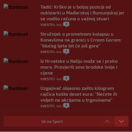
Tadić: Krško je u boljoj poziciji od
nuklearki u Mađarskoj i Rumunjskoj jer
se vodilo računa o važnoj stvari
5
VIJESTI
4. kol.
|
|
Stručnjak o prometnom kolapsu u
Konavlima na granici s Crnom Gorom:
"Idućeg ljeta bit će još gore"
3
VIJESTI
4. kol.
|
|
Iz Hrvatske u Italiju može se i preko
mora. Provjerili smo brodske linije i
cijene
2
VIJESTI
3. kol.
|
|
Uzgajivač objasnio zašto kilogram
rajčica košta deset eura: "Nećete ih
vidjeti na akcijama u trgovinama"
8
VIJESTI
3. kol.
|
|
Selidba je jedno od stresnijih iskustava.
Evo aktualnih cijena i nekoliko savjeta
Idi na Sport
da prođe što lakše i jeftinije