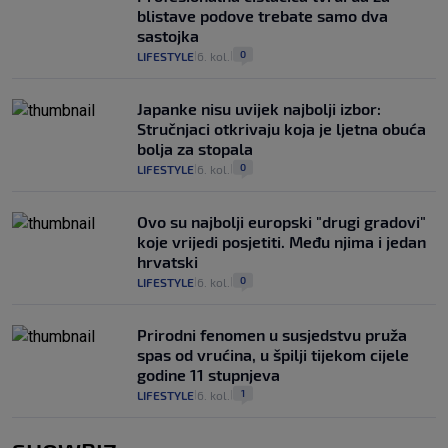
blistave podove trebate samo dva
sastojka
0
LIFESTYLE
6. kol.
|
|
Japanke nisu uvijek najbolji izbor:
Stručnjaci otkrivaju koja je ljetna obuća
bolja za stopala
0
LIFESTYLE
6. kol.
|
|
Ovo su najbolji europski "drugi gradovi"
koje vrijedi posjetiti. Među njima i jedan
hrvatski
0
LIFESTYLE
6. kol.
|
|
Prirodni fenomen u susjedstvu pruža
spas od vrućina, u špilji tijekom cijele
godine 11 stupnjeva
1
LIFESTYLE
6. kol.
|
|