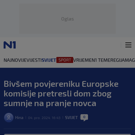
Oglas
NAJNOVIJE
VIJESTI
SVIJET
VRIJEME
N1 TEME
REGIJA
MAG
Bivšem povjereniku Europske
komisije pretresli dom zbog
sumnje na pranje novca
0
Hina
SVIJET
04. pro. 2024. 16:43
|
|
|