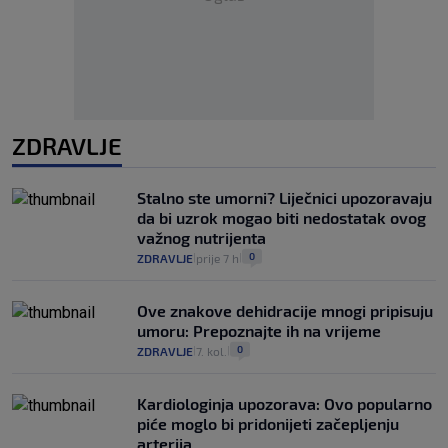
ZDRAVLJE
Stalno ste umorni? Liječnici upozoravaju
da bi uzrok mogao biti nedostatak ovog
važnog nutrijenta
0
ZDRAVLJE
prije 7 h
|
|
Ove znakove dehidracije mnogi pripisuju
umoru: Prepoznajte ih na vrijeme
0
ZDRAVLJE
7. kol.
|
|
Kardiologinja upozorava: Ovo popularno
piće moglo bi pridonijeti začepljenju
arterija