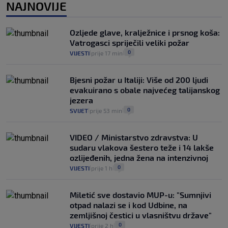
0
VIJESTI
2. kol.
NAJNOVIJE
|
|
Izračunali smo koliko košta putovanje
automobilom na Hvar iz Zagreba, a
Ozljede glave, kralježnice i prsnog koša:
koliko iz Osijeka
Vatrogasci spriječili veliki požar
14
VIJESTI
2. kol.
|
|
0
VIJESTI
prije 17 min
|
|
Bjesni požar u Italiji: Više od 200 ljudi
evakuirano s obale najvećeg talijanskog
jezera
0
SVIJET
prije 53 min
|
|
VIDEO / Ministarstvo zdravstva: U
sudaru vlakova šestero teže i 14 lakše
ozlijeđenih, jedna žena na intenzivnoj
0
VIJESTI
prije 1 h
|
|
Miletić sve dostavio MUP-u: "Sumnjivi
otpad nalazi se i kod Udbine, na
zemljišnoj čestici u vlasništvu države"
0
VIJESTI
prije 2 h
|
|