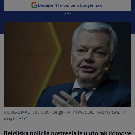
Dodajte N1 u omiljeni Google izvor
Više
NICOLAS MAETERLINCK / Belga / AFP
|
NICOLAS MAETERLINCK /
Belga / AFP
Belgijska policija pretresla je u utorak domove