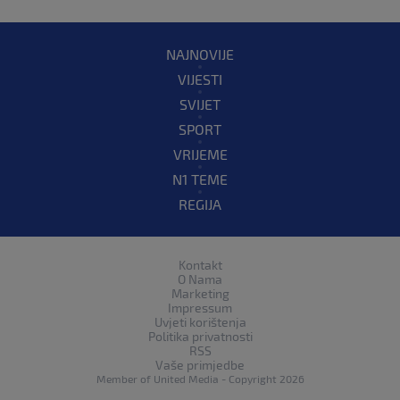
NAJNOVIJE
VIJESTI
SVIJET
SPORT
VRIJEME
N1 TEME
REGIJA
Kontakt
O Nama
Marketing
Impressum
Uvjeti korištenja
Politika privatnosti
RSS
Vaše primjedbe
Member of
United Media
- Copyright 2026