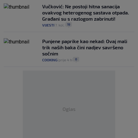
Vučković: Ne postoji hitna sanacija
ovakvog heterogenog sastava otpada.
Građani su s razlogom zabrinuti!
19
VIJESTI
7. kol.
|
|
Punjene paprike kao nekad: Ovaj mali
trik naših baka čini nadjev savršeno
sočnim
0
COOKING
prije 4 h
|
|
Oglas