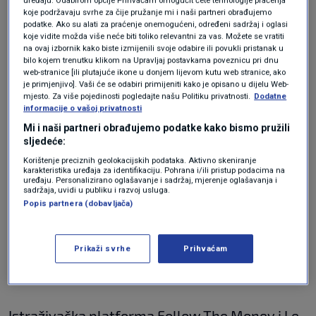
uređaju. Odabirom opcije Prihvaćam omogućit ćete tehnologije praćenja
koje podržavaju svrhe za čije pružanje mi i naši partneri obrađujemo
Europska komisija
nema informacija o istrazi
podatke. Ako su alati za praćenje onemogućeni, određeni sadržaj i oglasi
koje vidite možda više neće biti toliko relevantni za vas. Možete se vratiti
niti su je kontaktirale belgijske vlasti, izjavila je
na ovaj izbornik kako biste izmijenili svoje odabire ili povukli pristanak u
bilo kojem trenutku klikom na Upravljaj postavkama poveznicu pri dnu
u srijedu glasnogovornica Komisije.
web-stranice [ili plutajuće ikone u donjem lijevom kutu web stranice, ako
je primjenjivo]. Vaši će se odabiri primijeniti kako je opisano u dijelu Web-
mjesto. Za više pojedinosti pogledajte našu Politiku privatnosti.
Dodatne
informacije o vašoj privatnosti
Reynders nije odgovorio na zahtjev dpa-a za
Mi i naši partneri obrađujemo podatke kako bismo pružili
komentar.
sljedeće:
Bivši povjerenik prema belgijskom zakonu i
Korištenje preciznih geolokacijskih podataka. Aktivno skeniranje
karakteristika uređaja za identifikaciju. Pohrana i/ili pristup podacima na
dalje ima imunitet iako mu je mandat
uređaju. Personalizirano oglašavanje i sadržaj, mjerenje oglašavanja i
sadržaja, uvidi u publiku i razvoj usluga.
povjerenika EU-a završio u subotu, što znači da
Popis partnera (dobavljača)
se protiv njega može pokrenuti istraga i
ispitivanje, ali ga se ne može pritvoriti, piše
Prikaži svrhe
Prihvaćam
belgijski Le Soir.
Istraživačka platforma Follow The Money i Le