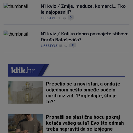
N1 kviz / Zmije, meduze, komarci... Tko
je najopasniji?
0
LIFESTYLE
1. lip.
|
|
N1 kviz / Koliko dobro poznajete stihove
Đorđa Balaševića?
11
LIFESTYLE
18. svi.
|
|
Preselio se u novi stan, a onda je
odjednom nešto smeđe počelo
curiti niz zid: "Pogledajte, što je
to?"
Pronašli se plastičnu bocu pokraj
kotača vašeg auta? Evo što odmah
treba napraviti da se izbjegne