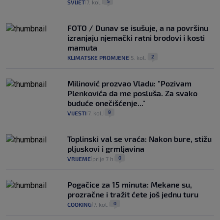
5
SVIJET
7. kol.
|
|
FOTO / Dunav se isušuje, a na površinu
izranjaju njemački ratni brodovi i kosti
mamuta
2
KLIMATSKE PROMJENE
5. kol.
|
|
Milinović prozvao Vladu: "Pozivam
Plenkovića da me posluša. Za svako
buduće onečišćenje..."
9
VIJESTI
7. kol.
|
|
Toplinski val se vraća: Nakon bure, stižu
pljuskovi i grmljavina
0
VRIJEME
prije 7 h
|
|
Pogačice za 15 minuta: Mekane su,
prozračne i tražit ćete još jednu turu
0
COOKING
7. kol.
|
|