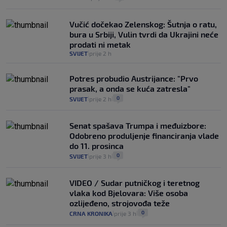
Vučić dočekao Zelenskog: Šutnja o ratu,
bura u Srbiji, Vulin tvrdi da Ukrajini neće
prodati ni metak
SVIJET
prije 2 h
|
Potres probudio Austrijance: "Prvo
prasak, a onda se kuća zatresla"
0
SVIJET
prije 2 h
|
|
Senat spašava Trumpa i međuizbore:
Odobreno produljenje financiranja vlade
do 11. prosinca
0
SVIJET
prije 3 h
|
|
VIDEO / Sudar putničkog i teretnog
vlaka kod Bjelovara: Više osoba
ozlijeđeno, strojovođa teže
0
CRNA KRONIKA
prije 3 h
|
|