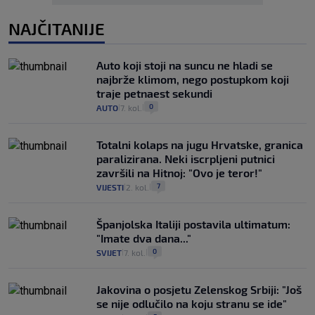
NAJČITANIJE
Auto koji stoji na suncu ne hladi se
najbrže klimom, nego postupkom koji
traje petnaest sekundi
0
AUTO
7. kol.
|
|
Totalni kolaps na jugu Hrvatske, granica
paralizirana. Neki iscrpljeni putnici
završili na Hitnoj: "Ovo je teror!"
7
VIJESTI
2. kol.
|
|
Španjolska Italiji postavila ultimatum:
"Imate dva dana..."
0
SVIJET
7. kol.
|
|
Jakovina o posjetu Zelenskog Srbiji: "Još
se nije odlučilo na koju stranu se ide"