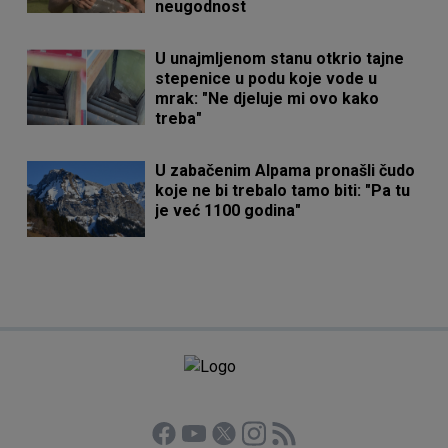
neugodnost
U unajmljenom stanu otkrio tajne
stepenice u podu koje vode u
mrak: "Ne djeluje mi ovo kako
treba"
U zabačenim Alpama pronašli čudo
koje ne bi trebalo tamo biti: "Pa tu
je već 1100 godina"