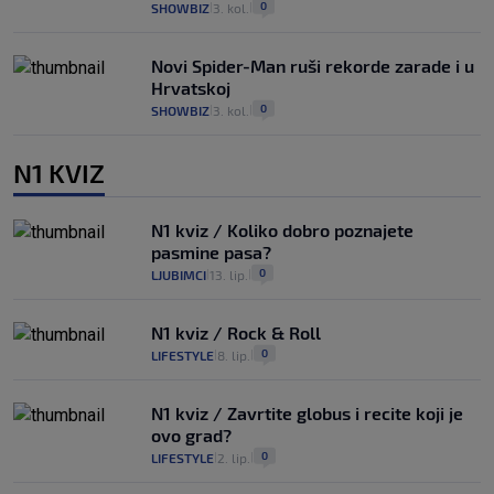
0
SHOWBIZ
3. kol.
|
|
Novi Spider-Man ruši rekorde zarade i u
Hrvatskoj
0
SHOWBIZ
3. kol.
|
|
N1 KVIZ
N1 kviz / Koliko dobro poznajete
pasmine pasa?
0
LJUBIMCI
13. lip.
|
|
N1 kviz / Rock & Roll
0
LIFESTYLE
8. lip.
|
|
N1 kviz / Zavrtite globus i recite koji je
ovo grad?
0
LIFESTYLE
2. lip.
|
|