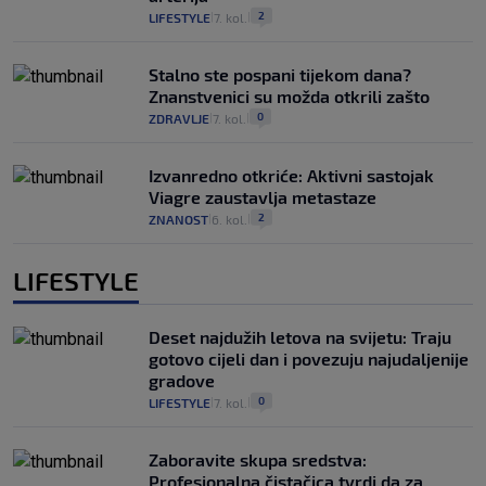
2
LIFESTYLE
7. kol.
|
|
Stalno ste pospani tijekom dana?
Znanstvenici su možda otkrili zašto
0
ZDRAVLJE
7. kol.
|
|
Izvanredno otkriće: Aktivni sastojak
Viagre zaustavlja metastaze
2
ZNANOST
6. kol.
|
|
LIFESTYLE
Deset najdužih letova na svijetu: Traju
gotovo cijeli dan i povezuju najudaljenije
gradove
0
LIFESTYLE
7. kol.
|
|
Zaboravite skupa sredstva:
Profesionalna čistačica tvrdi da za