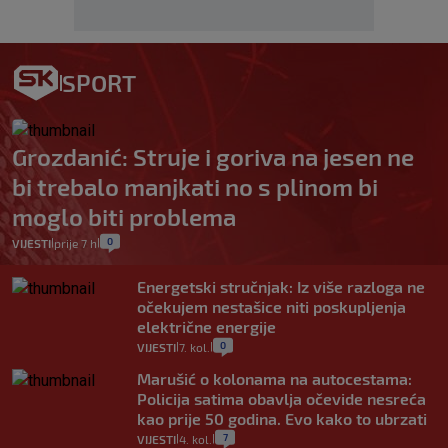
SPORT
Grozdanić: Struje i goriva na jesen ne
bi trebalo manjkati no s plinom bi
moglo biti problema
0
VIJESTI
prije 7 h
|
|
Energetski stručnjak: Iz više razloga ne
očekujem nestašice niti poskupljenja
električne energije
0
VIJESTI
7. kol.
|
|
Marušić o kolonama na autocestama:
Policija satima obavlja očevide nesreća
kao prije 50 godina. Evo kako to ubrzati
7
VIJESTI
4. kol.
|
|