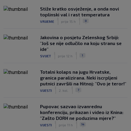
Stiže kratko osvježenje, a onda novi
toplinski val i rast temperatura
|
|
0
VRIJEME
prije 15 h
Jakovina o posjetu Zelenskog Srbiji:
"Još se nije odlučilo na koju stranu se
ide"
|
|
1
SVIJET
prije 12 h
Totalni kolaps na jugu Hrvatske,
granica paralizirana. Neki iscrpljeni
putnici završili na Hitnoj: "Ovo je teror!"
|
|
7
VIJESTI
2. kol.
Pupovac sazvao izvanrednu
konferenciju, prikazan i video iz Knina:
"Zašto DORH ne poduzima mjere?"
|
|
14
VIJESTI
prije 11 h