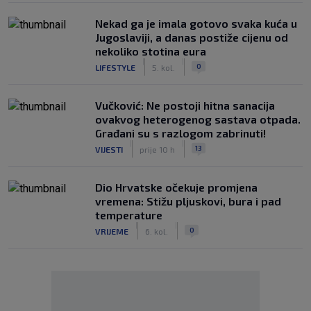
Nekad ga je imala gotovo svaka kuća u
Jugoslaviji, a danas postiže cijenu od
nekoliko stotina eura
|
|
0
LIFESTYLE
5. kol.
Vučković: Ne postoji hitna sanacija
ovakvog heterogenog sastava otpada.
Građani su s razlogom zabrinuti!
|
|
13
VIJESTI
prije 10 h
Dio Hrvatske očekuje promjena
vremena: Stižu pljuskovi, bura i pad
temperature
|
|
0
VRIJEME
6. kol.