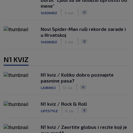
mene"
|
|
0
SHOWBIZ
3. kol.
Novi Spider-Man ruši rekorde zarade i
u Hrvatskoj
|
|
0
SHOWBIZ
3. kol.
N1 KVIZ
N1 kviz / Koliko dobro poznajete
pasmine pasa?
|
|
0
LJUBIMCI
13. lip.
N1 kviz / Rock & Roll
|
|
0
LIFESTYLE
8. lip.
N1 kviz / Zavrtite globus i recite koji je
ovo grad?