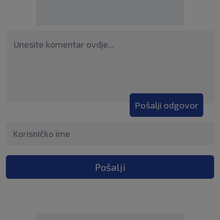
Pošalji odgovor
Pošalji