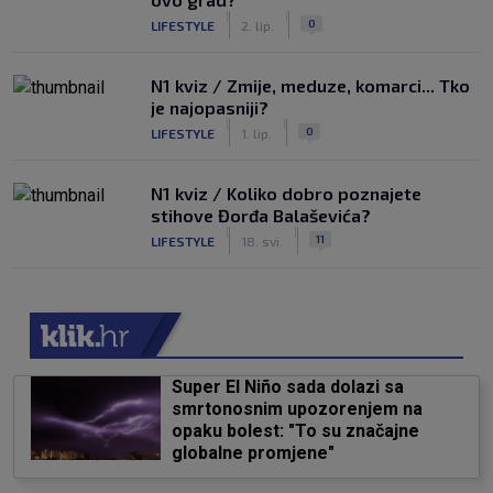
|
|
0
LIFESTYLE
2. lip.
N1 kviz / Zmije, meduze, komarci... Tko
je najopasniji?
|
|
0
LIFESTYLE
1. lip.
N1 kviz / Koliko dobro poznajete
stihove Đorđa Balaševića?
|
|
11
LIFESTYLE
18. svi.
Super El Niño sada dolazi sa
smrtonosnim upozorenjem na
opaku bolest: "To su značajne
globalne promjene"