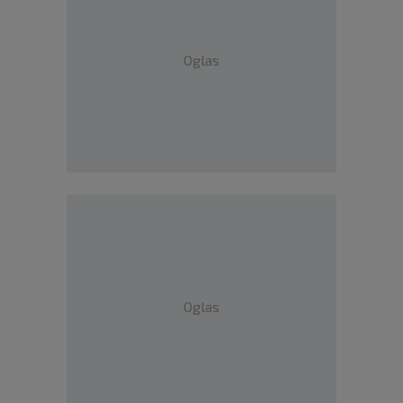
Oglas
Oglas