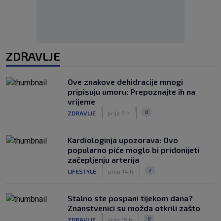
ZDRAVLJE
Ove znakove dehidracije mnogi
pripisuju umoru: Prepoznajte ih na
vrijeme
|
|
0
ZDRAVLJE
prije 6 h
Kardiologinja upozorava: Ovo
popularno piće moglo bi pridonijeti
začepljenju arterija
|
|
2
LIFESTYLE
prije 14 h
Stalno ste pospani tijekom dana?
Znanstvenici su možda otkrili zašto
|
|
0
ZDRAVLJE
prije 15 h