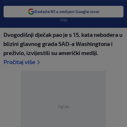
Dodajte N1 u omiljeni Google izvor
Više
Dvogodišnji dječak pao je s 15. kata nebodera u
blizini glavnog grada SAD-a Washingtona i
preživio, izvijestili su američki mediji.
Pročitaj više
Oglas