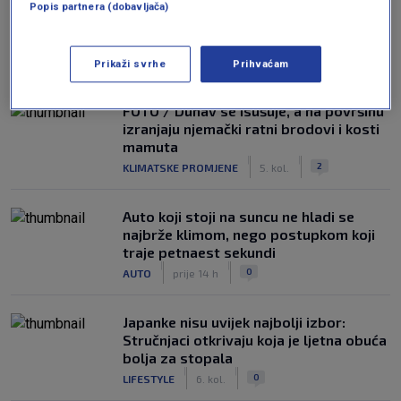
Popis partnera (dobavljača)
NAJČITANIJE
Prikaži svrhe
Prihvaćam
FOTO / Dunav se isušuje, a na površinu
izranjaju njemački ratni brodovi i kosti
mamuta
|
|
2
KLIMATSKE PROMJENE
5. kol.
Auto koji stoji na suncu ne hladi se
najbrže klimom, nego postupkom koji
traje petnaest sekundi
|
|
0
AUTO
prije 14 h
Japanke nisu uvijek najbolji izbor:
Stručnjaci otkrivaju koja je ljetna obuća
bolja za stopala
|
|
0
LIFESTYLE
6. kol.