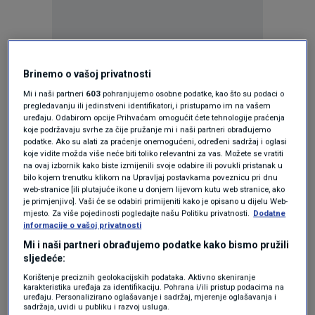
Brinemo o vašoj privatnosti
Oglas
Mi i naši partneri
603
pohranjujemo osobne podatke, kao što su podaci o
pregledavanju ili jedinstveni identifikatori, i pristupamo im na vašem
uređaju. Odabirom opcije Prihvaćam omogućit ćete tehnologije praćenja
koje podržavaju svrhe za čije pružanje mi i naši partneri obrađujemo
podatke. Ako su alati za praćenje onemogućeni, određeni sadržaj i oglasi
koje vidite možda više neće biti toliko relevantni za vas. Možete se vratiti
na ovaj izbornik kako biste izmijenili svoje odabire ili povukli pristanak u
bilo kojem trenutku klikom na Upravljaj postavkama poveznicu pri dnu
web-stranice [ili plutajuće ikone u donjem lijevom kutu web stranice, ako
je primjenjivo]. Vaši će se odabiri primijeniti kako je opisano u dijelu Web-
mjesto. Za više pojedinosti pogledajte našu Politiku privatnosti.
Dodatne
informacije o vašoj privatnosti
Mi i naši partneri obrađujemo podatke kako bismo pružili
Oglas
sljedeće:
Korištenje preciznih geolokacijskih podataka. Aktivno skeniranje
karakteristika uređaja za identifikaciju. Pohrana i/ili pristup podacima na
uređaju. Personalizirano oglašavanje i sadržaj, mjerenje oglašavanja i
sadržaja, uvidi u publiku i razvoj usluga.