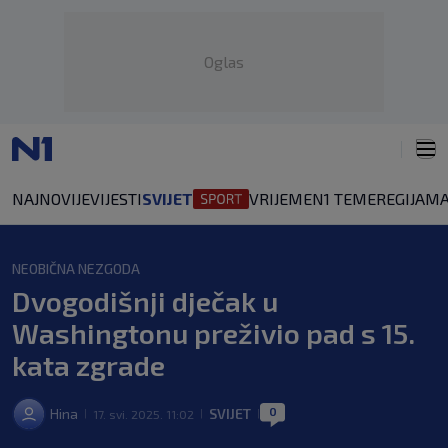
Oglas
NAJNOVIJE
VIJESTI
SVIJET
VRIJEME
N1 TEME
REGIJA
MA
NEOBIČNA NEZGODA
Dvogodišnji dječak u
Washingtonu preživio pad s 15.
kata zgrade
0
Hina
SVIJET
17. svi. 2025. 11:02
|
|
|