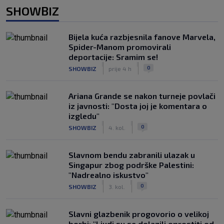
SHOWBIZ
Bijela kuća razbjesnila fanove Marvela,
Spider-Manom promovirali
deportacije: Sramim se!
|
|
0
SHOWBIZ
prije 4 h
Ariana Grande se nakon turneje povlači
iz javnosti: "Dosta joj je komentara o
izgledu"
|
|
0
SHOWBIZ
4. kol.
Slavnom bendu zabranili ulazak u
Singapur zbog podrške Palestini:
"Nadrealno iskustvo"
|
|
0
SHOWBIZ
3. kol.
Slavni glazbenik progovorio o velikoj
borbi: "Ljudi su se dolazili oprostiti od