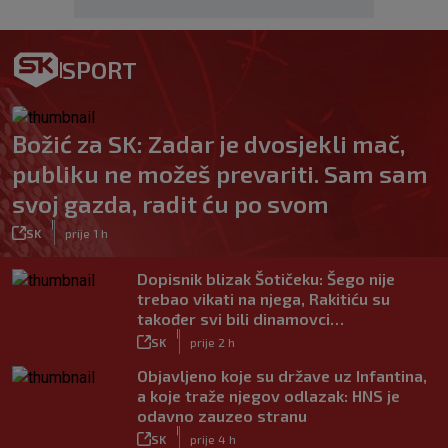
SPORT
Božić za SK: Zadar je dvosjekli mač,
publiku ne možeš prevariti. Sam sam
svoj gazda, radit ću po svom
|
SK
prije 1 h
Dopisnik blizak Šotičeku: Šego nije
trebao vikati na njega, Rakitiću su
također svi bili dinamovci…
|
SK
prije 2 h
Objavljeno koje su države uz Infantina,
a koje traže njegov odlazak: HNS je
odavno zauzeo stranu
|
SK
prije 4 h