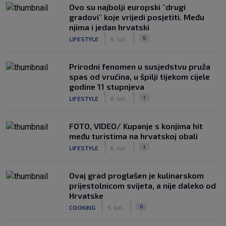
Ovo su najbolji europski "drugi
gradovi" koje vrijedi posjetiti. Među
njima i jedan hrvatski
|
|
0
LIFESTYLE
6. kol.
Prirodni fenomen u susjedstvu pruža
spas od vrućina, u špilji tijekom cijele
godine 11 stupnjeva
|
|
1
LIFESTYLE
6. kol.
FOTO, VIDEO/ Kupanje s konjima hit
među turistima na hrvatskoj obali
|
|
1
LIFESTYLE
6. kol.
Ovaj grad proglašen je kulinarskom
prijestolnicom svijeta, a nije daleko od
Hrvatske
|
|
0
COOKING
5. kol.