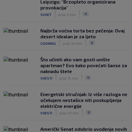
Leipzigu: "Brzopleto organizirana
Fruk je zbog ozljede napustio igru na
provokacija"
poluvremenu, u Rijeci su s pravom
|
|
0
SVIJET
prije 2 min
zabrinuti
|
SK
prije 6 h
Najbrža voćna torta bez pečenja: Ovaj
desert idealan je za ljeto
|
|
0
COOKING
prije 14 min
Što učiniti ako vam gosti unište
apartman? Evo kako povećati šanse za
naknadu štete
|
|
0
VIJESTI
prije 15 min
Energetski stručnjak: Iz više razloga ne
očekujem nestašice niti poskupljenja
električne energije
|
|
0
VIJESTI
prije 33 min
Američki Senat odobrio uvođenje novih