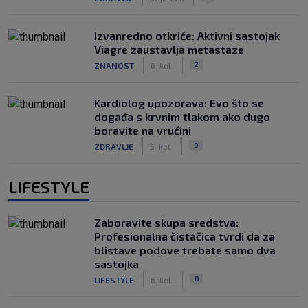
Izvanredno otkriće: Aktivni sastojak
Viagre zaustavlja metastaze
|
|
2
ZNANOST
6. kol.
Kardiolog upozorava: Evo što se
događa s krvnim tlakom ako dugo
boravite na vrućini
|
|
0
ZDRAVLJE
5. kol.
LIFESTYLE
Zaboravite skupa sredstva:
Profesionalna čistačica tvrdi da za
blistave podove trebate samo dva
sastojka
|
|
0
LIFESTYLE
6. kol.