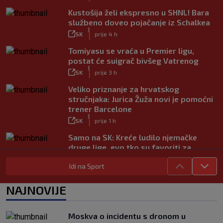
Kustošija želi ekspresno u SHNL! Bara
službeno doveo pojačanje iz Schalkea
|
SK
prije 4 h
Tomiyasu se vraća u Premier ligu,
postat će suigrač bivšeg Vatrenog
|
SK
prije 3 h
Veliko priznanje za hrvatskog
stručnjaka: Jurica Žuža novi je pomoćni
trener Barcelone
|
SK
prije 1 h
Samo na SK: Kreće ludilo njemačke
druge lige, evo tko su favoriti za
povratak u Bundesligu
Idi na Sport
|
SK
prije 4 h
Trener Istre uoči Poljuda: Prvenstvo je
NAJNOVIJE
dugo, želimo pobijediti u svakoj
utakmici
|
Moskva o incidentu s dronom u
SK
prije 5 h