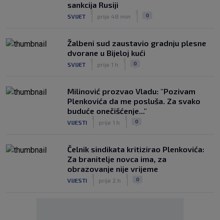
sankcija Rusiji
|
|
0
SVIJET
prije 48 min
Žalbeni sud zaustavio gradnju plesne
dvorane u Bijeloj kući
|
|
0
SVIJET
prije 1 h
Milinović prozvao Vladu: "Pozivam
Plenkovića da me posluša. Za svako
buduće onečišćenje..."
|
|
0
VIJESTI
prije 1 h
Čelnik sindikata kritizirao Plenkovića:
Za branitelje novca ima, za
obrazovanje nije vrijeme
|
|
0
VIJESTI
prije 2 h