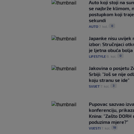
Auto koji stoji na su
se najbrže klimom, 
postupkom koji traj
sekundi
0
AUTO
7. kol.
|
|
Japanke nisu uvijek n
izbor: Stručnjaci otk
je ljetna obuća bolja
0
LIFESTYLE
6. kol.
|
|
Jakovina o posjetu 
Srbiji: "Još se nije od
koju stranu se ide"
3
SVIJET
7. kol.
|
|
Pupovac sazvao izv
konferenciju, prikaza
Knina: "Zašto DORH 
poduzima mjere?"
19
VIJESTI
7. kol.
|
|