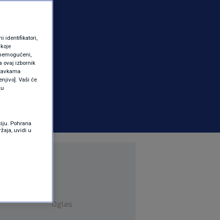
identifikatori,
 koje
 onemogućeni,
a ovaj izbornik
ostavkama
njivo]. Vaši će
ku
ciju. Pohrana
žaja, uvidi u
Oglas