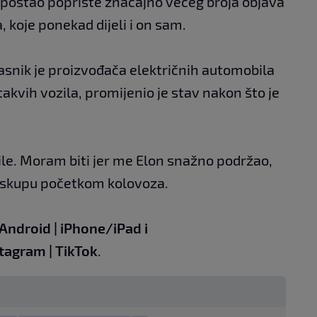
 postao poprište značajno većeg broja objava
 koje ponekad dijeli i on sam.
lasnik je proizvođača električnih automobila
takvih vozila, promijenio je stav nakon što je
le. Moram biti jer me Elon snažno podržao,
a skupu početkom kolovoza.
Android
|
iPhone/iPad
i
stagram
|
TikTok
.