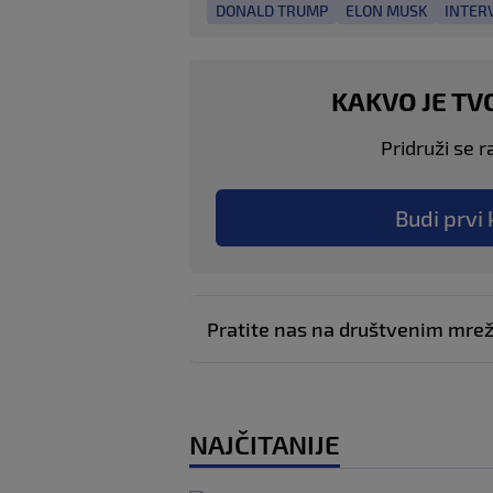
DONALD TRUMP
ELON MUSK
INTER
KAKVO JE TV
Pridruži se r
Budi prvi 
Pratite nas na društvenim mr
NAJČITANIJE