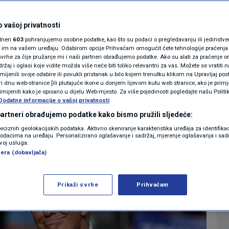
MAGAZIN
N1 KOMENTAR
 vašoj privatnosti
0
VIJET
komentara
|
rtneri
603
pohranjujemo osobne podatke, kao što su podaci o pregledavanju ili jedinstveni 
KOLUMNE
o im na vašem uređaju. Odabirom opcije Prihvaćam omogućit ćete tehnologije praćenja
vrhe za čije pružanje mi i naši partneri obrađujemo podatke. Ako su alati za praćenje
žaj i oglasi koje vidite možda više neće biti toliko relevantni za vas. Možete se vratiti n
N1(DIS)INFO
zmijenili svoje odabire ili povukli pristanak u bilo kojem trenutku klikom na Upravljaj p
Više
i dnu web-stranice [ili plutajuće ikone u donjem lijevom kutu web stranice, ako je primje
KLIMATSKE PROMJENE
rimijeniti kako je opisano u dijelu Web-mjesto. Za više pojedinosti pogledajte našu Politi
Dodatne informacije o vašoj privatnosti
FOTO
 partneri obrađujemo podatke kako bismo pružili sljedeće:
reciznih geolokacijskih podataka. Aktivno skeniranje karakteristika uređaja za identifika
p podacima na uređaju. Personalizirano oglašavanje i sadržaj, mjerenje oglašavanja i sadr
VIDEO
zvoj usluga.
era (dobavljača)
Prikaži svrhe
Prihvaćam