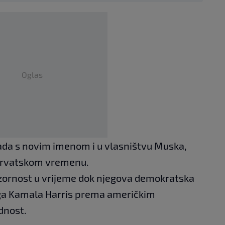
Oglas
sada s novim imenom i u vlasništvu Muska,
 hrvatskom vremenu.
ozornost u vrijeme dok njegova demokratska
noga Kamala Harris prema američkim
dnost.