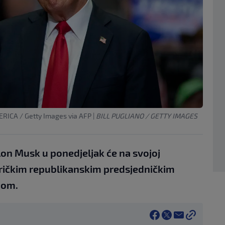
ICA / Getty Images via AFP
|
BILL PUGLIANO / GETTY IMAGES
lon Musk u ponedjeljak će na svojoj
eričkim republikanskim predsjedničkim
pom.