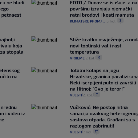
ncu ne hladi
FOTO / Dunav se isušuje, a na
nego
površinu izranjaju njemački
e petnaest
ratni brodovi i kosti mamuta
2
KLIMATSKE PROMJENE
5. kol.
|
|
ajbolji
Stiže kratko osvježenje, a ond
rivaju koja
novi toplinski val i rast
 za stopala
temperatura
0
VRIJEME
7. kol.
|
|
Zelenskog
Totalni kolaps na jugu
lučilo na
Hrvatske, granica paralizirana
Neki iscrpljeni putnici završili
na Hitnoj: "Ovo je teror!"
7
VIJESTI
2. kol.
|
|
anrednu
Vučković: Ne postoji hitna
n i video iz
sanacija ovakvog heterogeno
ne
sastava otpada. Građani su s
razlogom zabrinuti!
17
VIJESTI
7. kol.
|
|