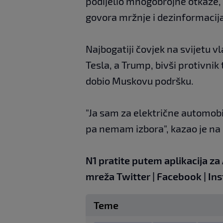
podijelio mnogobrojne otkaze,
govora mržnje i dezinformacija,
Najbogatiji čovjek na svijetu v
Tesla, a Trump, bivši protivnik 
dobio Muskovu podršku.
"Ja sam za električne automobi
pa nemam izbora", kazao je n
N1 pratite putem aplikacija za
mreža
Twitter
|
Facebook
|
In
Teme