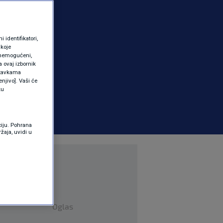
identifikatori,
 koje
 onemogućeni,
a ovaj izbornik
ostavkama
njivo]. Vaši će
ku
ciju. Pohrana
žaja, uvidi u
Oglas