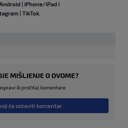
Android
|
iPhone/iPad
i
stagram
|
TikTok
.
OJE MIŠLJENJE O OVOME?
aspravi ili pročitaj komentare
koji će ostaviti komentar