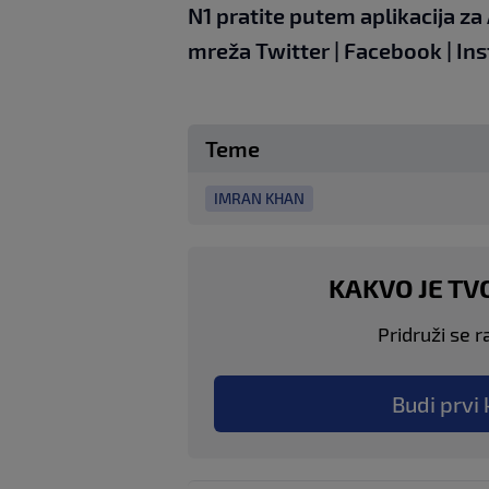
N1 pratite putem aplikacija za
mreža
Twitter
|
Facebook
|
In
Teme
IMRAN KHAN
KAKVO JE TV
Pridruži se r
Budi prvi 