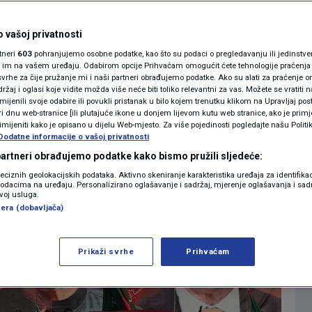
MAGAZIN
N1 KOMENTAR
 vašoj privatnosti
0
IJET
komentara
|
rtneri
603
pohranjujemo osobne podatke, kao što su podaci o pregledavanju ili jedinstveni 
KOLUMNE
o im na vašem uređaju. Odabirom opcije Prihvaćam omogućit ćete tehnologije praćenja
vrhe za čije pružanje mi i naši partneri obrađujemo podatke. Ako su alati za praćenje
žaj i oglasi koje vidite možda više neće biti toliko relevantni za vas. Možete se vratiti n
N1(DIS)INFO
zmijenili svoje odabire ili povukli pristanak u bilo kojem trenutku klikom na Upravljaj p
Više
i dnu web-stranice [ili plutajuće ikone u donjem lijevom kutu web stranice, ako je primje
KLIMATSKE PROMJENE
rimijeniti kako je opisano u dijelu Web-mjesto. Za više pojedinosti pogledajte našu Politi
Dodatne informacije o vašoj privatnosti
FOTO
 partneri obrađujemo podatke kako bismo pružili sljedeće:
reciznih geolokacijskih podataka. Aktivno skeniranje karakteristika uređaja za identifika
p podacima na uređaju. Personalizirano oglašavanje i sadržaj, mjerenje oglašavanja i sadr
VIDEO
zvoj usluga.
era (dobavljača)
Prikaži svrhe
Prihvaćam