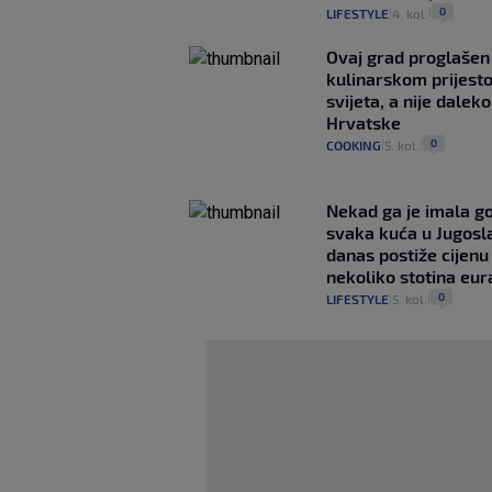
0
LIFESTYLE
4. kol.
|
|
Ovaj grad proglašen 
kulinarskom prijest
svijeta, a nije dalek
Hrvatske
0
COOKING
5. kol.
|
|
Nekad ga je imala g
svaka kuća u Jugoslav
danas postiže cijenu
nekoliko stotina eur
0
LIFESTYLE
5. kol.
|
|