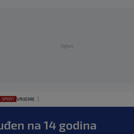
Oglas
VRIJEME
N1 TEME
uđen na 14 godina
REGIJA