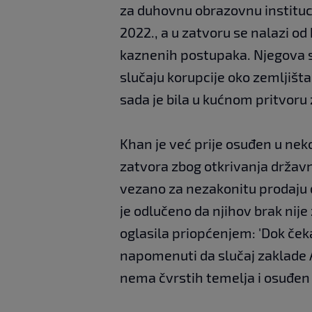
za duhovnu obrazovnu institucij
2022., a u zatvoru se nalazi od
kaznenih postupaka. Njegova s
slučaju korupcije oko zemljišta
sada je bila u kućnom pritvor
Khan je već prije osuđen u nek
zatvora zbog otkrivanja državn
vezano za nezakonitu prodaju 
je odlučeno da njihov brak nije
oglasila priopćenjem: 'Dok če
napomenuti da slučaj zaklade A
nema čvrstih temelja i osuđen 