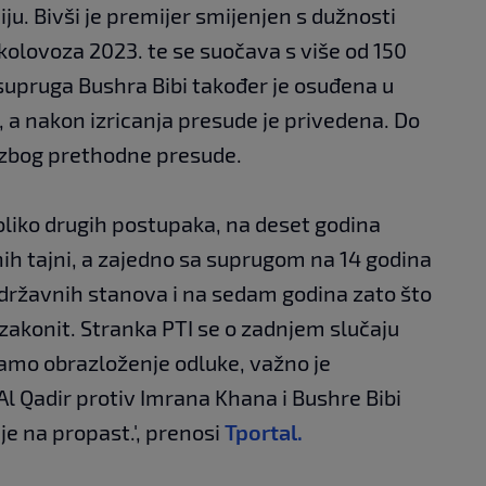
u. Bivši je premijer smijenjen s dužnosti
 kolovoza 2023. te se suočava s više od 150
upruga Bushra Bibi također je osuđena u
, a nakon izricanja presude je privedena. Do
u zbog prethodne presude.
oliko drugih postupaka, na deset godina
ih tajni, a zajedno sa suprugom na 14 godina
državnih stanova i na sedam godina zato što
 zakonit. Stranka PTI se o zadnjem slučaju
kamo obrazloženje odluke, važno je
l Qadir protiv Imrana Khana i Bushre Bibi
je na propast.', prenosi
Tportal.