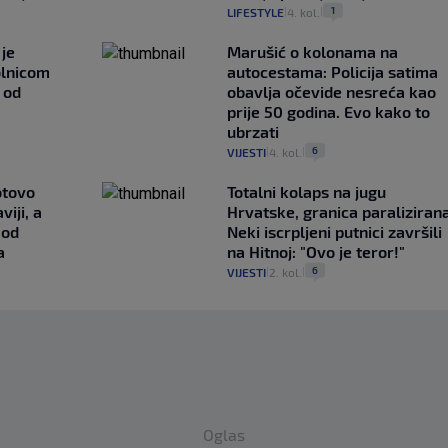
1
LIFESTYLE
4. kol.
|
|
je
Marušić o kolonama na
olnicom
autocestama: Policija satima
o od
obavlja očevide nesreća kao
prije 50 godina. Evo kako to
ubrzati
6
VIJESTI
4. kol.
|
|
otovo
Totalni kolaps na jugu
iji, a
Hrvatske, granica paralizirana
 od
Neki iscrpljeni putnici završili
a
na Hitnoj: "Ovo je teror!"
6
VIJESTI
2. kol.
|
|
Oglas