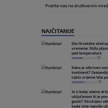
Pratite nas na društvenim mr
NAJČITANIJE
Dio Hrvatske očeku
vremena: Stižu pljusk
pad temperature
0
VRIJEME
prije 10 h
|
|
Kako je otkriven os
kontinent? Zealandij
cijelo vrijeme bila 
0
ZNANOST
prije 11 h
|
|
Je li bolje stalno drž
uključenom ili je p
gasiti? Stručnjaci ot
kada ćete najviše uš