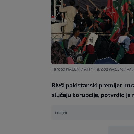
Farooq NAEEM / AFP
|
Farooq NAEEM / AF
Bivši pakistanski premijer Im
slučaju korupcije, potvrdio je
Podijeli