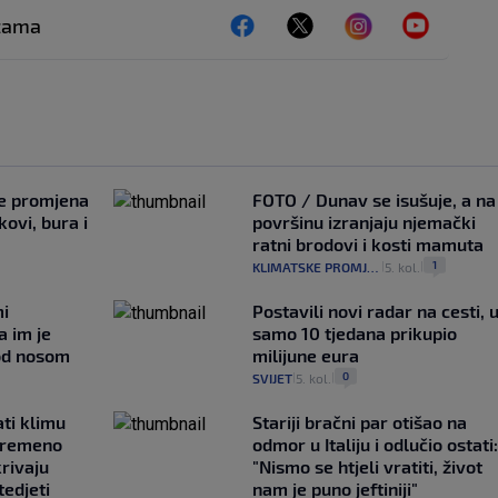
ežama
je promjena
FOTO / Dunav se isušuje, a na
ovi, bura i
površinu izranjaju njemački
ratni brodovi i kosti mamuta
1
KLIMATSKE PROMJENE
5. kol.
|
|
mi
Postavili novi radar na cesti, 
a im je
samo 10 tjedana prikupio
pod nosom
milijune eura
0
SVIJET
5. kol.
|
|
ati klimu
Stariji bračni par otišao na
ovremeno
odmor u Italiju i odlučio ostati:
krivaju
"Nismo se htjeli vratiti, život
tedjeti
nam je puno jeftiniji"