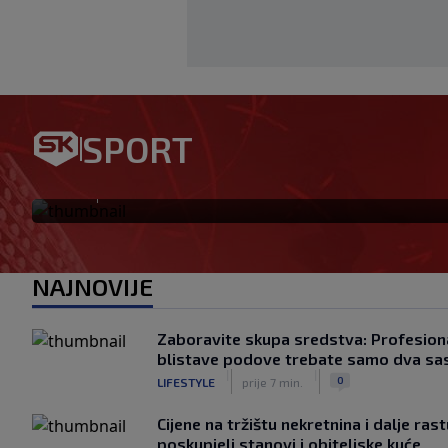
SPORT
Ovo se Hajduku nije dogodilo
|
SK
prije 2 h
NAJNOVIJE
Zaboravite skupa sredstva: Profesiona
blistave podove trebate samo dva sa
|
|
0
LIFESTYLE
prije 7 min.
Cijene na tržištu nekretnina i dalje ras
poskupjeli stanovi i obiteljske kuće