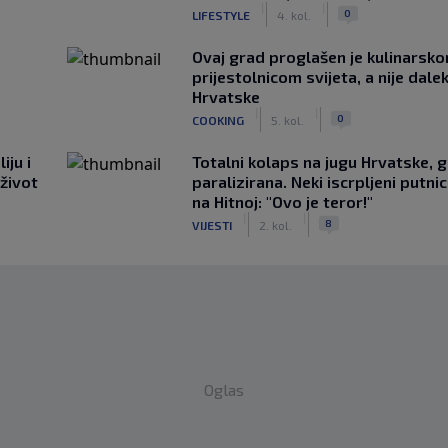
|
|
0
LIFESTYLE
4. kol.
Ovaj grad proglašen je kulinarsk
prijestolnicom svijeta, a nije dale
Hrvatske
|
|
0
COOKING
5. kol.
iju i
Totalni kolaps na jugu Hrvatske, g
 život
paralizirana. Neki iscrpljeni putnici
na Hitnoj: "Ovo je teror!"
|
|
8
VIJESTI
2. kol.
Oglas