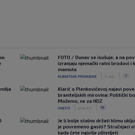
na:
FOTO / Dunav se isušuje, a na pov
e
izranjaju njemački ratni brodovi i 
mamuta
|
|
1
KLIMATSKE PROMJENE
5. kol.
ndija
Klarić o Plenkovićevoj najavi pove
braniteljskih mirovina: Politički b
Možemo, ne za HDZ
|
|
16
VIJESTI
prije 9 h
0
Je li bolje stalno držati klimu uklj
je povremeno gasiti? Stručnjaci o
kada ćete najviše uštedjeti