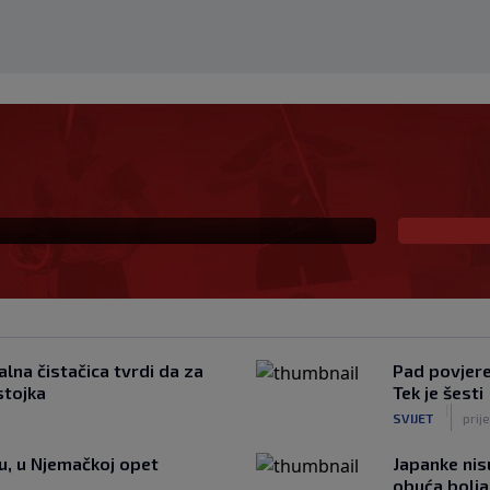
 već šest godina
lna čistačica tvrdi da za
Pad povjeren
stojka
Tek je šesti
|
SVIJET
prij
tu, u Njemačkoj opet
Japanke nisu
obuća bolja