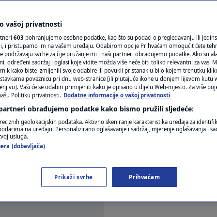
školama zabraniti? EU
N1(DIS)INFO
ve
KLIMATSKE PROMJENE
 vašoj privatnosti
rtneri
603
pohranjujemo osobne podatke, kao što su podaci o pregledavanju ili jedins
FOTO
ori, i pristupamo im na vašem uređaju. Odabirom opcije Prihvaćam omogućit ćete teh
ra
e podržavaju svrhe za čije pružanje mi i naši partneri obrađujemo podatke. Ako su ala
 određeni sadržaj i oglasi koje vidite možda više neće biti toliko relevantni za vas. Mo
VIDEO
rnik kako biste izmijenili svoje odabire ili povukli pristanak u bilo kojem trenutku kl
stavkama poveznicu pri dnu web-stranice [ili plutajuće ikone u donjem lijevom kutu w
enjivo]. Vaši će se odabiri primijeniti kako je opisano u dijelu Web-mjesto. Za više poj
ašu Politiku privatnosti.
Dodatne informacije o vašoj privatnosti
 partneri obrađujemo podatke kako bismo pružili sljedeće:
reciznih geolokacijskih podataka. Aktivno skeniranje karakteristika uređaja za identifi
p podacima na uređaju. Personalizirano oglašavanje i sadržaj, mjerenje oglašavanja i sad
raspravljali o načinima bolje zaštite mladih na int
zvoj usluga.
era (dobavljača)
ravanja. Iako je malo vjerojatno da će svi prijedlo
irati tehnologiju kada je riječ o djeci.
Pročitaj više
Prikaži svrhe
Prihvaćam