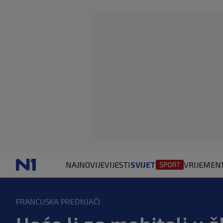
NAJNOVIJE
VIJESTI
SVIJET
VRIJEME
N
FRANCUSKA PREDNJAČI