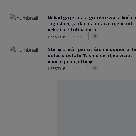
Nekad ga je imala gotovo svaka kuća u
Jugoslaviji, a danas postiže cijenu od
nekoliko stotina eura
|
|
0
LIFESTYLE
5. kol.
Stariji bračni par otišao na odmor u Ital
odlučio ostati: "Nismo se htjeli vratiti,
nam je puno jeftiniji"
|
|
2
LIFESTYLE
4. kol.