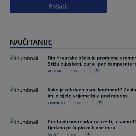
Pošalji
NAJČITANIJE
Dio Hrvatske očekuje promjena vreme
Stižu pljuskovi, bura i pad temperatur
|
|
0
VRIJEME
prije 15 h
Kako je otkriven osmi kontinent? Zeala
im je cijelo vrijeme bila pod nosom
|
|
0
ZNANOST
prije 16 h
Postavili novi radar na cesti, u samo 1
tjedana prikupio milijune eura
|
|
1
SVIJET
5. kol.