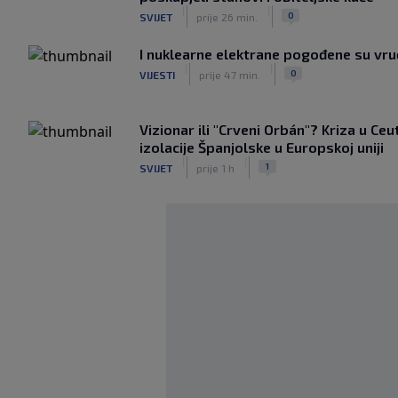
|
|
0
SVIJET
prije 26 min.
I nuklearne elektrane pogođene su vr
|
|
0
VIJESTI
prije 47 min.
Vizionar ili "Crveni Orbán"? Kriza u Ceu
izolacije Španjolske u Europskoj uniji
|
|
1
SVIJET
prije 1 h