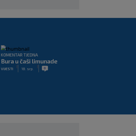
KOMENTAR TJEDNA
Bura u čaši limunade
|
|
0
VIJESTI
18. srp.