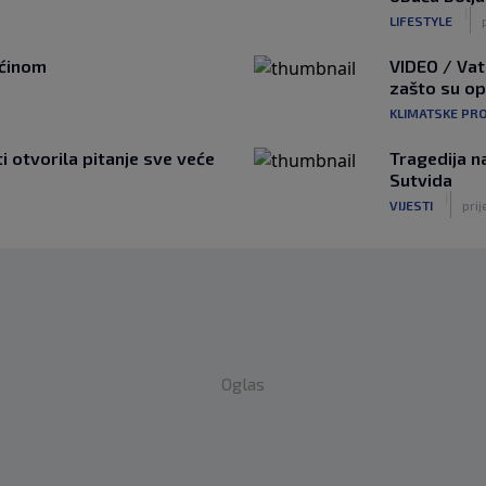
|
LIFESTYLE
ućinom
VIDEO / Vat
zašto su o
KLIMATSKE PR
ti otvorila pitanje sve veće
Tragedija n
Sutvida
|
VIJESTI
prij
Oglas