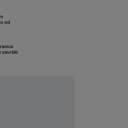
om
ko od
ranica
 završili