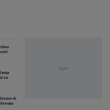
ršinu
kosti
Oglas
ćanja
od za
učenom ili
tkrivaju