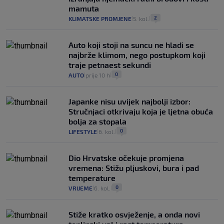
mamuta
2
KLIMATSKE PROMJENE
5. kol.
|
|
Auto koji stoji na suncu ne hladi se
najbrže klimom, nego postupkom koji
traje petnaest sekundi
0
AUTO
prije 10 h
|
|
Japanke nisu uvijek najbolji izbor:
Stručnjaci otkrivaju koja je ljetna obuća
bolja za stopala
0
LIFESTYLE
6. kol.
|
|
Dio Hrvatske očekuje promjena
vremena: Stižu pljuskovi, bura i pad
temperature
0
VRIJEME
6. kol.
|
|
Stiže kratko osvježenje, a onda novi