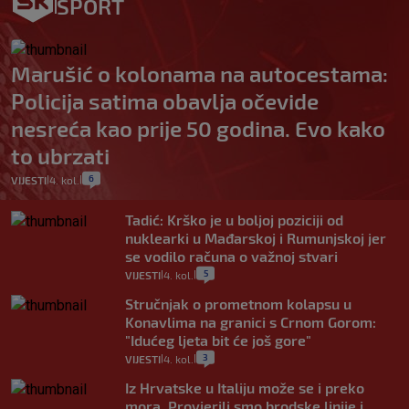
SPORT
Marušić o kolonama na autocestama:
Policija satima obavlja očevide
nesreća kao prije 50 godina. Evo kako
to ubrzati
6
VIJESTI
4. kol.
|
|
Tadić: Krško je u boljoj poziciji od
nuklearki u Mađarskoj i Rumunjskoj jer
se vodilo računa o važnoj stvari
5
VIJESTI
4. kol.
|
|
Stručnjak o prometnom kolapsu u
Konavlima na granici s Crnom Gorom:
"Idućeg ljeta bit će još gore"
3
VIJESTI
4. kol.
|
|
Iz Hrvatske u Italiju može se i preko
mora. Provjerili smo brodske linije i