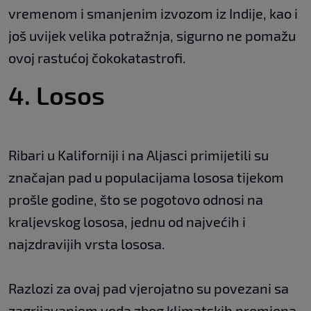
vremenom i smanjenim izvozom iz Indije, kao i
još uvijek velika potražnja, sigurno ne pomažu
ovoj rastućoj čokokatastrofi.
4. Losos
Ribari u Kaliforniji i na Aljasci primijetili su
značajan pad u populacijama lososa tijekom
prošle godine, što se pogotovo odnosi na
kraljevskog lososa, jednu od najvećih i
najzdravijih vrsta lososa.
Razlozi za ovaj pad vjerojatno su povezani sa
zagrijavanjem voda zbog klimatskih promjena,