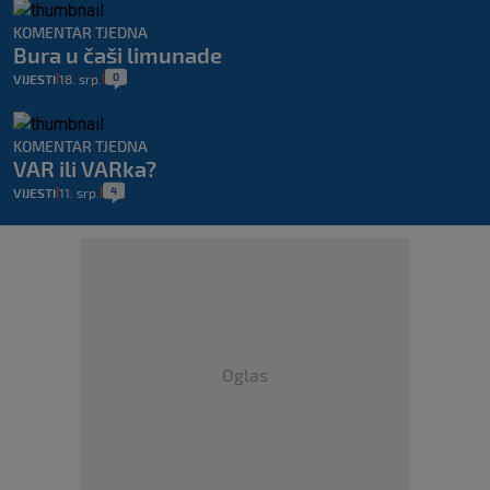
KOMENTAR TJEDNA
Bura u čaši limunade
0
VIJESTI
18. srp.
|
|
KOMENTAR TJEDNA
VAR ili VARka?
4
VIJESTI
11. srp.
|
|
Oglas