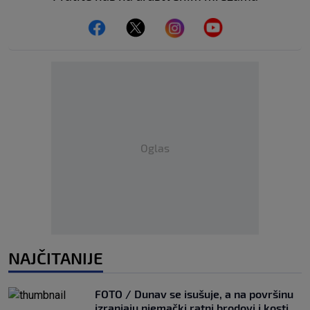
Oglas
NAJČITANIJE
FOTO / Dunav se isušuje, a na površinu
izranjaju njemački ratni brodovi i kosti