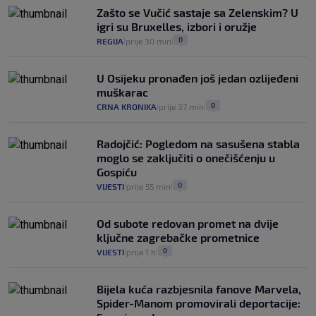
junaci naših priča budu oni koji pomažu,
Zašto se Vučić sastaje sa Zelenskim? U
a ne oni koji su pobijedili nekoga"
igri su Bruxelles, izbori i oružje
2
VIJESTI
30. srp.
|
|
0
REGIJA
prije 30 min
|
|
U Osijeku pronađen još jedan ozlijeđeni
muškarac
0
CRNA KRONIKA
prije 37 min
|
|
Radojčić: Pogledom na sasušena stabla
moglo se zaključiti o onečišćenju u
Gospiću
0
VIJESTI
prije 55 min
|
|
Od subote redovan promet na dvije
ključne zagrebačke prometnice
0
VIJESTI
prije 1 h
|
|
Bijela kuća razbjesnila fanove Marvela,
Spider-Manom promovirali deportacije: