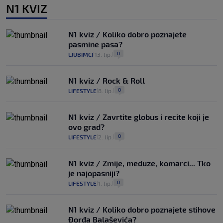
N1 KVIZ
N1 kviz / Koliko dobro poznajete
pasmine pasa?
0
LJUBIMCI
13. lip.
|
|
N1 kviz / Rock & Roll
0
LIFESTYLE
8. lip.
|
|
N1 kviz / Zavrtite globus i recite koji je
ovo grad?
0
LIFESTYLE
2. lip.
|
|
N1 kviz / Zmije, meduze, komarci... Tko
je najopasniji?
0
LIFESTYLE
1. lip.
|
|
N1 kviz / Koliko dobro poznajete stihove
Đorđa Balaševića?