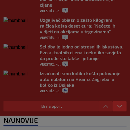
cijene
2
VIJESTI
3. kol.
|
|
Uzgajivač objasnio zašto kilogram
rajčica košta deset eura: "Nećete ih
vidjeti na akcijama u trgovinama"
8
VIJESTI
3. kol.
|
|
Selidba je jedno od stresnijih iskustava.
Evo aktualnih cijena i nekoliko savjeta
da prođe što lakše i jeftinije
0
VIJESTI
2. kol.
|
|
Izračunali smo koliko košta putovanje
automobilom na Hvar iz Zagreba, a
koliko iz Osijeka
14
VIJESTI
2. kol.
|
|
"Kći je otišla na more, a zaboravila
zdravstvenu iskaznicu". Kakva su prava
Idi na Sport
pacijenata izvan mjesta prebivališta?
1
VIJESTI
1. kol.
NAJNOVIJE
|
|
Kako spriječiti nasilje? "Tako da glavni