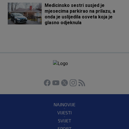
Medicinsko sestri susjed je
mjesecima parkirao na prilazu, a
onda je uslijedila osveta koja je
glasno odjeknula
NAJNOVIJE
VIJESTI
SVIJET
SPORT