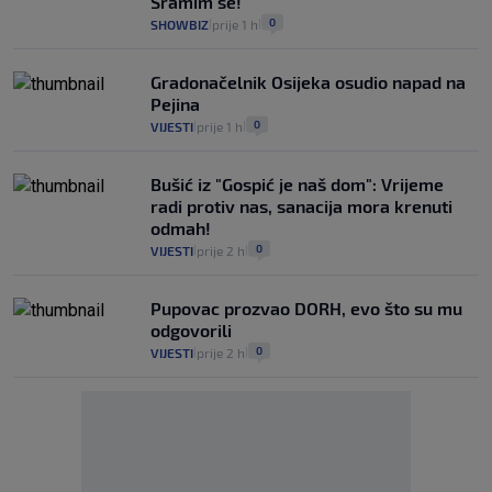
Sramim se!
0
SHOWBIZ
prije 1 h
|
|
Gradonačelnik Osijeka osudio napad na
Pejina
0
VIJESTI
prije 1 h
|
|
Bušić iz "Gospić je naš dom": Vrijeme
radi protiv nas, sanacija mora krenuti
odmah!
0
VIJESTI
prije 2 h
|
|
Pupovac prozvao DORH, evo što su mu
odgovorili
0
VIJESTI
prije 2 h
|
|