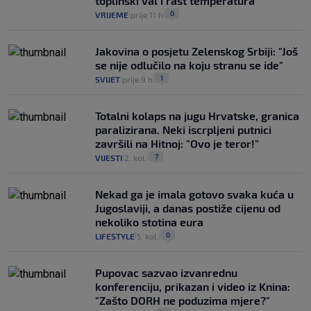
toplinski val i rast temperatura
0
VRIJEME
prije 11 h
|
|
Jakovina o posjetu Zelenskog Srbiji: "Još
se nije odlučilo na koju stranu se ide"
1
SVIJET
prije 9 h
|
|
Totalni kolaps na jugu Hrvatske, granica
paralizirana. Neki iscrpljeni putnici
završili na Hitnoj: "Ovo je teror!"
7
VIJESTI
2. kol.
|
|
Nekad ga je imala gotovo svaka kuća u
Jugoslaviji, a danas postiže cijenu od
nekoliko stotina eura
0
LIFESTYLE
5. kol.
|
|
Pupovac sazvao izvanrednu
konferenciju, prikazan i video iz Knina:
"Zašto DORH ne poduzima mjere?"