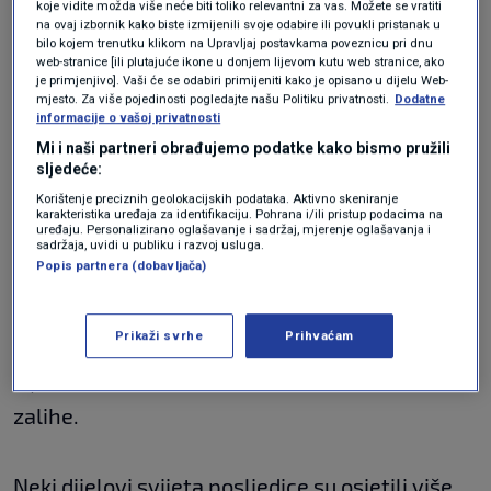
koje vidite možda više neće biti toliko relevantni za vas. Možete se vratiti
koje proizvode velike količine ove namirnice,
na ovaj izbornik kako biste izmijenili svoje odabire ili povukli pristanak u
bilo kojem trenutku klikom na Upravljaj postavkama poveznicu pri dnu
poput Kine i Pakistana.
web-stranice [ili plutajuće ikone u donjem lijevom kutu web stranice, ako
je primjenjivo]. Vaši će se odabiri primijeniti kako je opisano u dijelu Web-
mjesto. Za više pojedinosti pogledajte našu Politiku privatnosti.
Dodatne
informacije o vašoj privatnosti
Moguće je da će na opskrbu rižom utjecati još
Mi i naši partneri obrađujemo podatke kako bismo pružili
neki zabrinjavajući faktori. Fenomen El Niño
sljedeće:
Korištenje preciznih geolokacijskih podataka. Aktivno skeniranje
koji izaziva netipično zagrijavanje površine
karakteristika uređaja za identifikaciju. Pohrana i/ili pristup podacima na
uređaju. Personalizirano oglašavanje i sadržaj, mjerenje oglašavanja i
vode na istočnom Pacifiku ponovno se pojavio
sadržaja, uvidi u publiku i razvoj usluga.
Popis partnera (dobavljača)
ovog ljeta, izazvavši još ekstremnije
vremenske uvjete u mnogim zemljama. Indija
Prikaži svrhe
Prihvaćam
je u srpnju najavila kako će zaustaviti izvoz
bijele riže kako bi zaštitila vlastite resurse i
zalihe.
Neki dijelovi svijeta posljedice su osjetili više