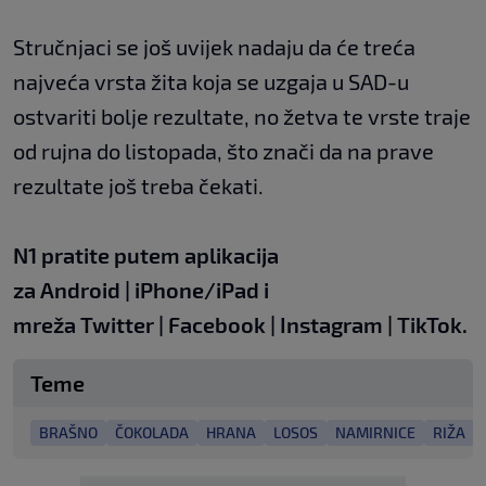
Stručnjaci se još uvijek nadaju da će treća
najveća vrsta žita koja se uzgaja u SAD-u
ostvariti bolje rezultate, no žetva te vrste traje
od rujna do listopada, što znači da na prave
rezultate još treba čekati.
N1 pratite putem aplikacija
za
Android
|
iPhone/iPad
i
mreža
Twitter
|
Facebook
|
Instagram
|
TikTok.
Teme
BRAŠNO
ČOKOLADA
HRANA
LOSOS
NAMIRNICE
RIŽA