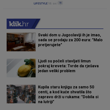
11
LIFESTYLE
18. svi.
|
|
Svaki dom u Jugoslaviji ih je imao,
sada se prodaju za 200 eura: "Malo
pretjerujete"
Ljudi su počeli stavljati limun
pokraj kreveta: Tvrde da rješava
jedan veliki problem
Kupila staru knjigu za samo 50
centi, a kod kuće shvatila što
zapravo drži u rukama: "Dobila si
na lutriji"