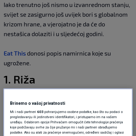
Iako trenutno još nismo u izvanrednom stanju,
svijet se zasigurno još uvijek bori s globalnom
krizom hrane, a vjerojatno je da će do
nestašica dolaziti i u sljedećoj godini.
Eat This
donosi popis namirnica koje su
ugrožene.
1. Riža
Brinemo o vašoj privatnosti
Do nestašice riže moglo bi doći u drugoj
Mi i naši partneri
603
pohranjujemo osobne podatke, kao što su podaci o
polovici ove godine. Svjetske zalihe riže
pregledavanju ili jedinstveni identifikatori, i pristupamo im na vašem
uređaju. Odabirom opcije Prihvaćam omogućit ćete tehnologije praćenja
opustošene su zbog ruske invazije na Ukrajinu,
koje podržavaju svrhe za čije pružanje mi i naši partneri obrađujemo
podatke. Ako su alati za praćenje onemogućeni, određeni sadržaj i oglasi
ali i ekstremnih vremenskih uvjeta u zemljama