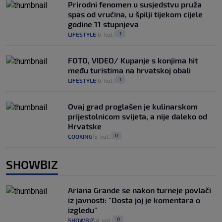
Prirodni fenomen u susjedstvu pruža
spas od vrućina, u špilji tijekom cijele
godine 11 stupnjeva
1
LIFESTYLE
6. kol.
|
|
FOTO, VIDEO/ Kupanje s konjima hit
među turistima na hrvatskoj obali
1
LIFESTYLE
6. kol.
|
|
Ovaj grad proglašen je kulinarskom
prijestolnicom svijeta, a nije daleko od
Hrvatske
0
COOKING
5. kol.
|
|
SHOWBIZ
Ariana Grande se nakon turneje povlači
iz javnosti: "Dosta joj je komentara o
izgledu"
0
SHOWBIZ
4. kol.
|
|