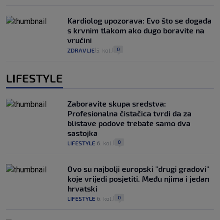
Kardiolog upozorava: Evo što se događa
s krvnim tlakom ako dugo boravite na
vrućini
0
ZDRAVLJE
5. kol.
|
|
LIFESTYLE
Zaboravite skupa sredstva:
Profesionalna čistačica tvrdi da za
blistave podove trebate samo dva
sastojka
0
LIFESTYLE
6. kol.
|
|
Ovo su najbolji europski "drugi gradovi"
koje vrijedi posjetiti. Među njima i jedan
hrvatski
0
LIFESTYLE
6. kol.
|
|