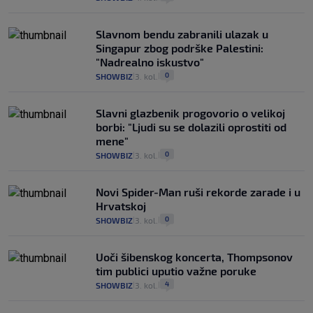
Slavnom bendu zabranili ulazak u
Singapur zbog podrške Palestini:
"Nadrealno iskustvo"
0
SHOWBIZ
3. kol.
|
|
Slavni glazbenik progovorio o velikoj
borbi: "Ljudi su se dolazili oprostiti od
mene"
0
SHOWBIZ
3. kol.
|
|
Novi Spider-Man ruši rekorde zarade i u
Hrvatskoj
0
SHOWBIZ
3. kol.
|
|
Uoči šibenskog koncerta, Thompsonov
tim publici uputio važne poruke
4
SHOWBIZ
3. kol.
|
|