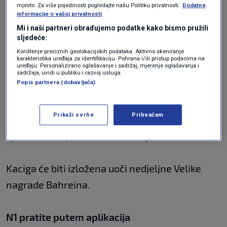
Schumacher, sada 56-godišnjak, od tada nije
mjesto. Za više pojedinosti pogledajte našu Politiku privatnosti.
Dodatne
informacije o vašoj privatnosti
viđen u javnosti, a samo nekolicini posjetitelja
Mi i naši partneri obrađujemo podatke kako bismo pružili
dopušteno je ući u obiteljsku kuću u blizini
sljedeće:
Korištenje preciznih geolokacijskih podataka. Aktivno skeniranje
Ženevskog jezera u Švicarskoj gdje prima 24-
karakteristika uređaja za identifikaciju. Pohrana i/ili pristup podacima na
uređaju. Personalizirano oglašavanje i sadržaj, mjerenje oglašavanja i
satnu medicinsku skrb.
sadržaja, uvidi u publiku i razvoj usluga.
Popis partnera (dobavljača)
"Divno je što je Michael mogao potpisati kacigu
Prikaži svrhe
Prihvaćam
za ovaj vrijedan cilj - bolest za koju nema
lijeka", rekao je Stewart za Daily Mail.
Kaciga će biti izložena uoči nedjeljne Velike
nagrade Bahreina.
N1 pratite putem aplikacija