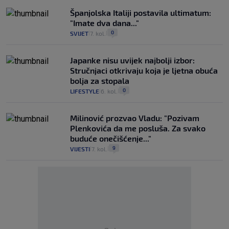
Španjolska Italiji postavila ultimatum:
"Imate dva dana..."
0
SVIJET
7. kol.
|
|
Japanke nisu uvijek najbolji izbor:
Stručnjaci otkrivaju koja je ljetna obuća
bolja za stopala
0
LIFESTYLE
6. kol.
|
|
Milinović prozvao Vladu: "Pozivam
Plenkovića da me posluša. Za svako
buduće onečišćenje..."
9
VIJESTI
7. kol.
|
|