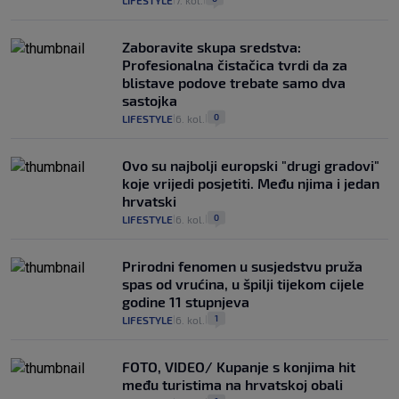
Zaboravite skupa sredstva:
Profesionalna čistačica tvrdi da za
blistave podove trebate samo dva
sastojka
0
LIFESTYLE
6. kol.
|
|
Ovo su najbolji europski "drugi gradovi"
koje vrijedi posjetiti. Među njima i jedan
hrvatski
0
LIFESTYLE
6. kol.
|
|
Prirodni fenomen u susjedstvu pruža
spas od vrućina, u špilji tijekom cijele
godine 11 stupnjeva
1
LIFESTYLE
6. kol.
|
|
FOTO, VIDEO/ Kupanje s konjima hit
među turistima na hrvatskoj obali