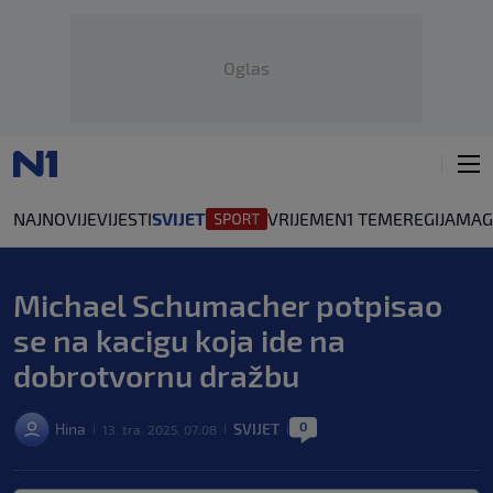
Oglas
NAJNOVIJE
VIJESTI
SVIJET
VRIJEME
N1 TEME
REGIJA
MAG
Michael Schumacher potpisao
se na kacigu koja ide na
dobrotvornu dražbu
0
Hina
SVIJET
13. tra. 2025. 07:08
|
|
|