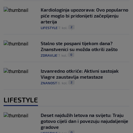
Kardiologinja upozorava: Ovo popularno
piće moglo bi pridonijeti začepljenju
arterija
2
LIFESTYLE
7. kol.
|
|
Stalno ste pospani tijekom dana?
Znanstvenici su možda otkrili zašto
0
ZDRAVLJE
7. kol.
|
|
Izvanredno otkriće: Aktivni sastojak
Viagre zaustavlja metastaze
2
ZNANOST
6. kol.
|
|
LIFESTYLE
Deset najdužih letova na svijetu: Traju
gotovo cijeli dan i povezuju najudaljenije
gradove
0
LIFESTYLE
7. kol.
|
|