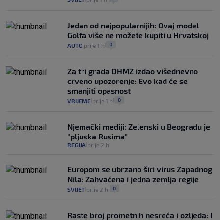
Jedan od najpopularnijih: Ovaj model
Golfa više ne možete kupiti u Hrvatskoj
0
AUTO
prije 1 h
|
|
Za tri grada DHMZ izdao višednevno
crveno upozorenje: Evo kad će se
smanjiti opasnost
0
VRIJEME
prije 1 h
|
|
Njemački mediji: Zelenski u Beogradu je
"pljuska Rusima"
REGIJA
prije 2 h
|
Europom se ubrzano širi virus Zapadnog
Nila: Zahvaćena i jedna zemlja regije
0
SVIJET
prije 2 h
|
|
Raste broj prometnih nesreća i ozljeda: I