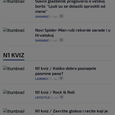
Slavni glazbenik progovorio o velikoj
borbi: "Ljudi su se dolazili oprostiti od
mene"
0
SHOWBIZ
3. kol.
|
|
Novi Spider-Man ruši rekorde zarade i u
Hrvatskoj
0
SHOWBIZ
3. kol.
|
|
N1 KVIZ
N1 kviz / Koliko dobro poznajete
pasmine pasa?
0
LJUBIMCI
13. lip.
|
|
N1 kviz / Rock & Roll
0
LIFESTYLE
8. lip.
|
|
N1 kviz / Zavrtite globus i recite koji je