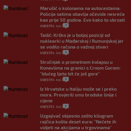
Marušić o kolonama na autocestama:
Policija satima obavlja očevide nesreća
kao prije 50 godina. Evo kako to ubrzati
7
VIJESTI
4. kol.
|
|
Tadić: Krško je u boljoj poziciji od
nuklearki u Mađarskoj i Rumunjskoj jer
se vodilo računa o važnoj stvari
5
VIJESTI
4. kol.
|
|
Stručnjak o prometnom kolapsu u
Konavlima na granici s Crnom Gorom:
"Idućeg ljeta bit će još gore"
3
VIJESTI
4. kol.
|
|
Iz Hrvatske u Italiju može se i preko
mora. Provjerili smo brodske linije i
cijene
2
VIJESTI
3. kol.
|
|
Uzgajivač objasnio zašto kilogram
rajčica košta deset eura: "Nećete ih
vidjeti na akcijama u trgovinama"