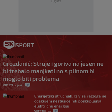
Oglas
SPORT
Grozdanić: Struje i goriva na jesen ne
bi trebalo manjkati no s plinom bi
moglo biti problema
0
VIJESTI
prije 4 h
|
|
Energetski stručnjak: Iz više razloga ne
očekujem nestašice niti poskupljenja
električne energije
0
VIJESTI
7. kol.
|
|