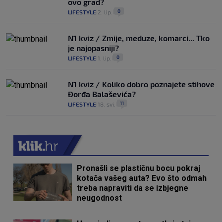
ovo grad?
0
LIFESTYLE
2. lip.
|
|
N1 kviz / Zmije, meduze, komarci... Tko
je najopasniji?
0
LIFESTYLE
1. lip.
|
|
N1 kviz / Koliko dobro poznajete stihove
Đorđa Balaševića?
11
LIFESTYLE
18. svi.
|
|
Pronašli se plastičnu bocu pokraj
kotača vašeg auta? Evo što odmah
treba napraviti da se izbjegne
neugodnost