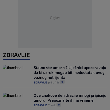
Oglas
ZDRAVLJE
Stalno ste umorni? Liječnici upozoravaju
da bi uzrok mogao biti nedostatak ovog
važnog nutrijenta
0
ZDRAVLJE
prije 4 h
|
|
Ove znakove dehidracije mnogi pripisuju
umoru: Prepoznajte ih na vrijeme
0
ZDRAVLJE
7. kol.
|
|