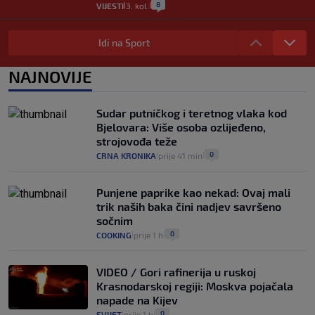
8
VIJESTI
3. kol.
|
|
Selidba je jedno od stresnijih iskustava.
Evo aktualnih cijena i nekoliko savjeta
Idi na Sport
da prođe što lakše i jeftinije
0
VIJESTI
2. kol.
NAJNOVIJE
|
|
Izračunali smo koliko košta putovanje
automobilom na Hvar iz Zagreba, a
Sudar putničkog i teretnog vlaka kod
koliko iz Osijeka
Bjelovara: Više osoba ozlijeđeno,
14
VIJESTI
2. kol.
|
|
strojovođa teže
0
CRNA KRONIKA
prije 41 min
|
|
Punjene paprike kao nekad: Ovaj mali
trik naših baka čini nadjev savršeno
sočnim
0
COOKING
prije 1 h
|
|
VIDEO / Gori rafinerija u ruskoj
Krasnodarskoj regiji: Moskva pojačala
napade na Kijev
0
SVIJET
prije 1 h
|
|