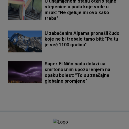
U unajmljenom stanu otkrio tajne
stepenice u podu koje vode u
mrak: "Ne djeluje mi ovo kako
treba"
U zabačenim Alpama pronašli čudo
koje ne bi trebalo tamo biti: "Pa tu
je već 1100 godina"
Super El Niño sada dolazi sa
smrtonosnim upozorenjem na
opaku bolest: "To su značajne
globalne promjene"