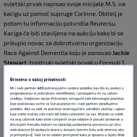
svjetski prvak napisao svoje inicijale M.S. na
kacigu uz pomoć supruge Corinne. Obitelj je
potom tu informaciju potvrdila Reutersu.
Kaciga će biti stavljena na aukciju kako bi se
prikupio novac za dobrotvornu organizaciju
Race Against Dementia koju je osnovao
Jackie
Stewart
, trostruki svjetski prvak u Formuli 1,
nakon što je njegova supruga Helen oboljela od
Brinemo o vašoj privatnosti
demencije.
Mi i naši partneri
603
pohranjujemo osobne podatke, kao što su podaci o
pregledavanju ili jedinstveni identifikatori, i pristupamo im na vašem
uređaju. Odabirom opcije Prihvaćam omogućit ćete tehnologije praćenja
Schumacher je imao nesreću na skijanju u
koje podržavaju svrhe za čije pružanje mi i naši partneri obrađujemo
podatke. Ako su alati za praćenje onemogućeni, određeni sadržaj i oglasi
francuskim Alpama u prosincu 2013. Udario je
koje vidite možda više neće biti toliko relevantni za vas. Možete se vratiti
na ovaj izbornik kako biste izmijenili svoje odabire ili povukli pristanak u
glavom o kamen i teško ozlijedio mozak.
bilo kojem trenutku klikom na Upravljaj postavkama poveznicu pri dnu
web-stranice [ili plutajuće ikone u donjem lijevom kutu web stranice, ako
je primjenjivo]. Vaši će se odabiri primijeniti kako je opisano u dijelu Web-