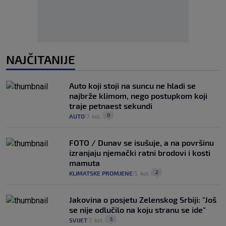
NAJČITANIJE
Auto koji stoji na suncu ne hladi se
najbrže klimom, nego postupkom koji
traje petnaest sekundi
0
AUTO
7. kol.
|
|
FOTO / Dunav se isušuje, a na površinu
izranjaju njemački ratni brodovi i kosti
mamuta
2
KLIMATSKE PROMJENE
5. kol.
|
|
Jakovina o posjetu Zelenskog Srbiji: "Još
se nije odlučilo na koju stranu se ide"
5
SVIJET
7. kol.
|
|