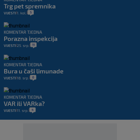
Trg pet spremnika
5
VIJESTI
1. kol.
|
|
KOMENTAR TJEDNA
Porazna inspekcija
11
VIJESTI
25. srp.
|
|
KOMENTAR TJEDNA
Bura u čaši limunade
0
VIJESTI
18. srp.
|
|
KOMENTAR TJEDNA
VAR ili VARka?
4
VIJESTI
11. srp.
|
|