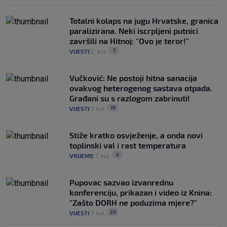
Totalni kolaps na jugu Hrvatske, granica
paralizirana. Neki iscrpljeni putnici
završili na Hitnoj: "Ovo je teror!"
7
VIJESTI
2. kol.
|
|
Vučković: Ne postoji hitna sanacija
ovakvog heterogenog sastava otpada.
Građani su s razlogom zabrinuti!
19
VIJESTI
7. kol.
|
|
Stiže kratko osvježenje, a onda novi
toplinski val i rast temperatura
0
VRIJEME
7. kol.
|
|
Pupovac sazvao izvanrednu
konferenciju, prikazan i video iz Knina:
"Zašto DORH ne poduzima mjere?"
20
VIJESTI
7. kol.
|
|