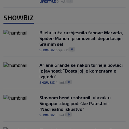
1
LIFESTYLE
6. kol.
|
|
SHOWBIZ
Bijela kuća razbjesnila fanove Marvela,
Spider-Manom promovirali deportacije:
Sramim se!
0
SHOWBIZ
prije 2 h
|
|
Ariana Grande se nakon turneje povlači
iz javnosti: "Dosta joj je komentara o
izgledu"
0
SHOWBIZ
4. kol.
|
|
Slavnom bendu zabranili ulazak u
Singapur zbog podrške Palestini:
"Nadrealno iskustvo"
0
SHOWBIZ
3. kol.
|
|