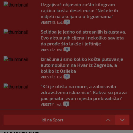
Uzgajivač objasnio zašto kilogram
rajčica košta deset eura: "Nećete ih
vidjeti na akcijama u trgovinama"
7
VIJESTI
3. kol.
|
|
Selidba je jedno od stresnijih iskustava.
Evo aktualnih cijena i nekoliko savjeta
da prođe što lakše i jeftinije
0
VIJESTI
2. kol.
|
|
Izračunali smo koliko košta putovanje
automobilom na Hvar iz Zagreba, a
koliko iz Osijeka
14
VIJESTI
2. kol.
|
|
"Kći je otišla na more, a zaboravila
zdravstvenu iskaznicu". Kakva su prava
pacijenata izvan mjesta prebivališta?
1
VIJESTI
1. kol.
|
|
Provjerili smo "što ćemo onda" ako
Plenković na 15 dana ukine mjere: "Ne bi
Idi na Sport
se dogodilo ništa. Vlada se zaljubila u te
intervencije"