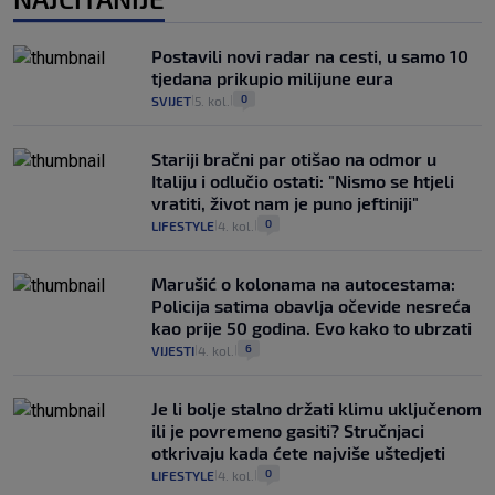
Postavili novi radar na cesti, u samo 10
tjedana prikupio milijune eura
0
SVIJET
5. kol.
|
|
Stariji bračni par otišao na odmor u
Italiju i odlučio ostati: "Nismo se htjeli
vratiti, život nam je puno jeftiniji"
0
LIFESTYLE
4. kol.
|
|
Marušić o kolonama na autocestama:
Policija satima obavlja očevide nesreća
kao prije 50 godina. Evo kako to ubrzati
6
VIJESTI
4. kol.
|
|
Je li bolje stalno držati klimu uključenom
ili je povremeno gasiti? Stručnjaci
otkrivaju kada ćete najviše uštedjeti
0
LIFESTYLE
4. kol.
|
|