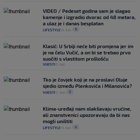
VIDEO / Pedeset godina sam je slagao
kamenje i izgradio dvorac od 48 metara,
a ulaz je i danas besplatan
0
LIFESTYLE
4. kol.
|
|
Klasić: U Srbiji neće biti promjena jer im
je na čelu Vučić, a on bi se trebao prvo
suočiti s vlastitom prošlošću
VIJESTI
5. kol.
|
Tko je čovjek koji je na proslavi Oluje
sjedio između Plenkovića i Milanovića?
2
VIJESTI
5. kol.
|
|
Klima-uređaji nam olakšavaju vrućine,
ali znanstvenici upozoravaju da bi nas
mogli uništiti
2
LIFESTYLE
4. kol.
|
|