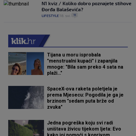
N1 kviz / Koliko dobro poznajete stihove
Đorđa Balaševića?
11
LIFESTYLE
18. svi.
|
|
Tijana u moru isprobala
"menstrualni kupaći" i zapanjila
mnoge: "Bila sam preko 4 sata na
plaži..."
SpaceX-ova raketa poletjela je
prema Mjesecu: Pogodila je ga je
brzinom "sedam puta brže od
zvuka"
Jedna pogreška koju svi radi
uništava živicu tijekom ljeta: Evo
kako joj pomoći s koprivom