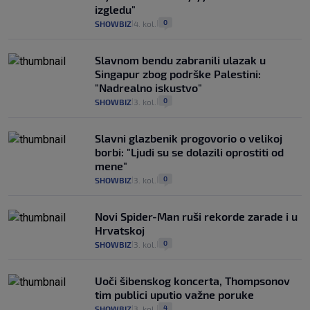
izgledu"
0
SHOWBIZ
4. kol.
|
|
Slavnom bendu zabranili ulazak u
Singapur zbog podrške Palestini:
"Nadrealno iskustvo"
0
SHOWBIZ
3. kol.
|
|
Slavni glazbenik progovorio o velikoj
borbi: "Ljudi su se dolazili oprostiti od
mene"
0
SHOWBIZ
3. kol.
|
|
Novi Spider-Man ruši rekorde zarade i u
Hrvatskoj
0
SHOWBIZ
3. kol.
|
|
Uoči šibenskog koncerta, Thompsonov
tim publici uputio važne poruke
4
SHOWBIZ
3. kol.
|
|