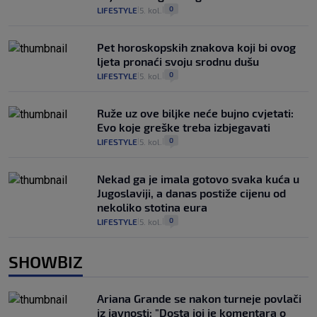
0
LIFESTYLE
5. kol.
|
|
Pet horoskopskih znakova koji bi ovog
ljeta pronaći svoju srodnu dušu
0
LIFESTYLE
5. kol.
|
|
Ruže uz ove biljke neće bujno cvjetati:
Evo koje greške treba izbjegavati
0
LIFESTYLE
5. kol.
|
|
Nekad ga je imala gotovo svaka kuća u
Jugoslaviji, a danas postiže cijenu od
nekoliko stotina eura
0
LIFESTYLE
5. kol.
|
|
SHOWBIZ
Ariana Grande se nakon turneje povlači
iz javnosti: "Dosta joj je komentara o