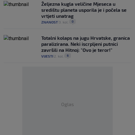
Željezna kugla veličine Mjeseca u
središtu planeta usporila je i počela se
vrtjeti unatrag
0
ZNANOST
3. kol.
|
|
Totalni kolaps na jugu Hrvatske, granica
paralizirana. Neki iscrpljeni putnici
završili na Hitnoj: "Ovo je teror!"
6
VIJESTI
2. kol.
|
|
Oglas