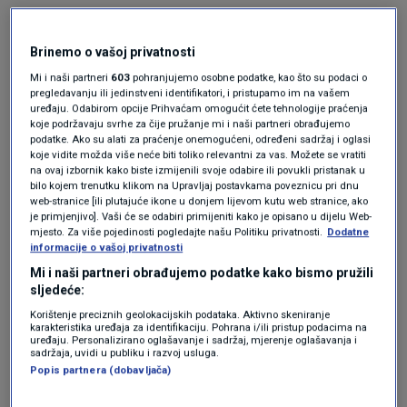
newsa. Musk sve to dopušta pod izlikom
slobode govora, koju je oduzeo novinarima i
Brinemo o vašoj privatnosti
ugasio im X korisničke račune. Jer mu se nije
Mi i naši partneri
603
pohranjujemo osobne podatke, kao što su podaci o
pregledavanju ili jedinstveni identifikatori, i pristupamo im na vašem
svidjelo što pišu i kako ga propituju.
uređaju. Odabirom opcije Prihvaćam omogućit ćete tehnologije praćenja
koje podržavaju svrhe za čije pružanje mi i naši partneri obrađujemo
podatke. Ako su alati za praćenje onemogućeni, određeni sadržaj i oglasi
Stoga, Bluesky se nameće kao alternativa.
koje vidite možda više neće biti toliko relevantni za vas. Možete se vratiti
na ovaj izbornik kako biste izmijenili svoje odabire ili povukli pristanak u
Svakako, popularizirali su je brojni novinari,
bilo kojem trenutku klikom na Upravljaj postavkama poveznicu pri dnu
web-stranice [ili plutajuće ikone u donjem lijevom kutu web stranice, ako
poznate osobe, brendovi i jedan moćni mediji,
je primjenjivo]. Vaši će se odabiri primijeniti kako je opisano u dijelu Web-
mjesto. Za više pojedinosti pogledajte našu Politiku privatnosti.
Dodatne
koji su odlučili poslovanje premjestiti tamo i
informacije o vašoj privatnosti
prekinuti ga na X-u. Primjerice, to su
Charlie
Mi i naši partneri obrađujemo podatke kako bismo pružili
sljedeće:
Warzel
iz Atlantica,
Maru Gay
iz New York
Korištenje preciznih geolokacijskih podataka. Aktivno skeniranje
karakteristika uređaja za identifikaciju. Pohrana i/ili pristup podacima na
Timesa, bivši voditelj CNN-a
Don Lemon...
The
uređaju. Personalizirano oglašavanje i sadržaj, mjerenje oglašavanja i
sadržaja, uvidi u publiku i razvoj usluga.
Guardian je najzvučniji i najveći medij koji je
Popis partnera (dobavljača)
napustio X, od slavnih osoba to su učinili