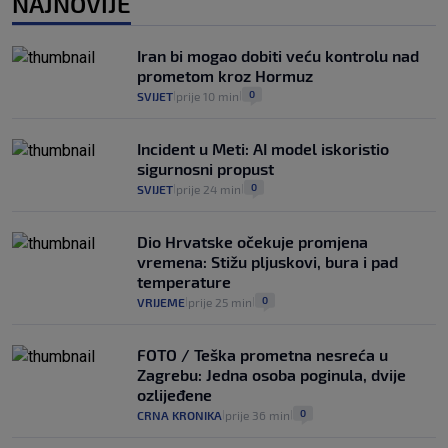
NAJNOVIJE
25
VIJESTI
30. srp.
|
|
Analitičar o Mostu: Oni su u yin-yang
Iran bi mogao dobiti veću kontrolu nad
poziciji i imaju drugog najpoznatijeg
prometom kroz Hormuz
bravara u povijesti Hrvatske
0
SVIJET
prije 10 min
|
|
16
VIJESTI
30. srp.
|
|
Incident u Meti: AI model iskoristio
sigurnosni propust
0
SVIJET
prije 24 min
|
|
Dio Hrvatske očekuje promjena
vremena: Stižu pljuskovi, bura i pad
temperature
0
VRIJEME
prije 25 min
|
|
FOTO / Teška prometna nesreća u
Zagrebu: Jedna osoba poginula, dvije
ozlijeđene
0
CRNA KRONIKA
prije 36 min
|
|