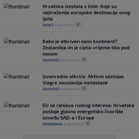
Hrvatska izostala s liste: Koje su
najtraženije europske destinacije ovog
ljeta
0
SVIJET
prije 41 min
|
|
Kako je otkriven osmi kontinent?
Zealandija im je cijelo vrijeme bila pod
nosom
0
ZNANOST
prije 41 min
|
|
Izvanredno otkriće: Aktivni sastojak
Viagre zaustavlja metastaze
0
ZNANOST
prije 41 min
|
|
EU se rješava ruskog interesa: Hrvatska
postaje glavno energetsko čvorište
između SAD-a i Europe
0
EKONOMIJA
prije 42 min
|
|