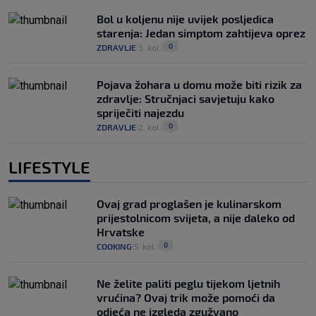
Bol u koljenu nije uvijek posljedica
starenja: Jedan simptom zahtijeva oprez
0
ZDRAVLJE
3. kol.
|
|
Pojava žohara u domu može biti rizik za
zdravlje: Stručnjaci savjetuju kako
spriječiti najezdu
0
ZDRAVLJE
2. kol.
|
|
LIFESTYLE
Ovaj grad proglašen je kulinarskom
prijestolnicom svijeta, a nije daleko od
Hrvatske
0
COOKING
5. kol.
|
|
Ne želite paliti peglu tijekom ljetnih
vrućina? Ovaj trik može pomoći da
odjeća ne izgleda zgužvano