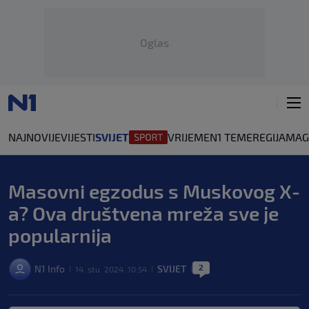
Oglas
NAJNOVIJE
VIJESTI
SVIJET
VRIJEME
N1 TEME
REGIJA
MAG
Masovni egzodus s Muskovog X-
a? Ova društvena mreža sve je
popularnija
2
N1 Info
SVIJET
14. stu. 2024. 10:54
|
|
|