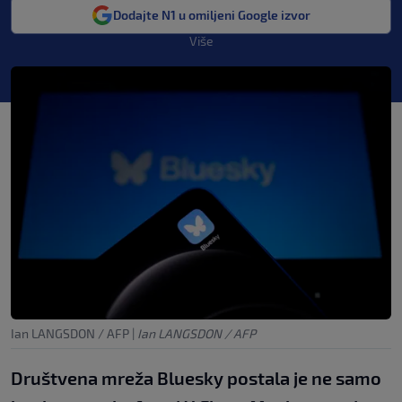
Dodajte N1 u omiljeni Google izvor
Više
Ian LANGSDON / AFP
|
Ian LANGSDON / AFP
Društvena mreža Bluesky postala je ne samo