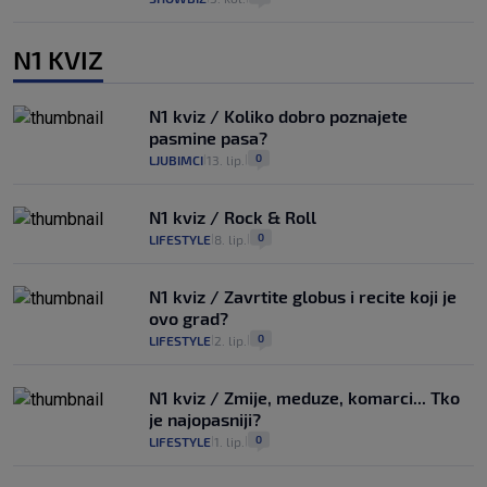
N1 KVIZ
N1 kviz / Koliko dobro poznajete
pasmine pasa?
0
LJUBIMCI
13. lip.
|
|
N1 kviz / Rock & Roll
0
LIFESTYLE
8. lip.
|
|
N1 kviz / Zavrtite globus i recite koji je
ovo grad?
0
LIFESTYLE
2. lip.
|
|
N1 kviz / Zmije, meduze, komarci... Tko
je najopasniji?
0
LIFESTYLE
1. lip.
|
|