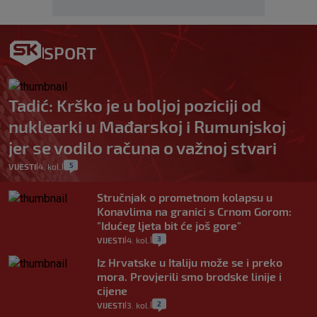
SPORT
Tadić: Krško je u boljoj poziciji od
nuklearki u Mađarskoj i Rumunjskoj
jer se vodilo računa o važnoj stvari
5
VIJESTI
4. kol.
|
|
Stručnjak o prometnom kolapsu u
Konavlima na granici s Crnom Gorom:
"Idućeg ljeta bit će još gore"
3
VIJESTI
4. kol.
|
|
Iz Hrvatske u Italiju može se i preko
mora. Provjerili smo brodske linije i
cijene
2
VIJESTI
3. kol.
|
|