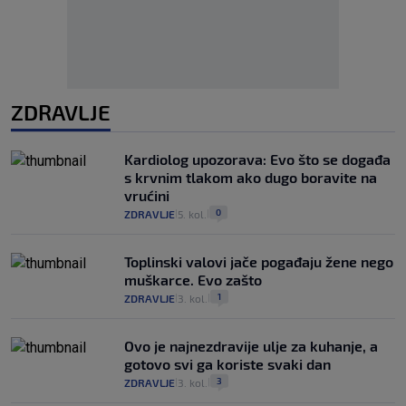
ZDRAVLJE
Kardiolog upozorava: Evo što se događa
s krvnim tlakom ako dugo boravite na
vrućini
0
ZDRAVLJE
5. kol.
|
|
Toplinski valovi jače pogađaju žene nego
muškarce. Evo zašto
1
ZDRAVLJE
3. kol.
|
|
Ovo je najnezdravije ulje za kuhanje, a
gotovo svi ga koriste svaki dan
3
ZDRAVLJE
3. kol.
|
|