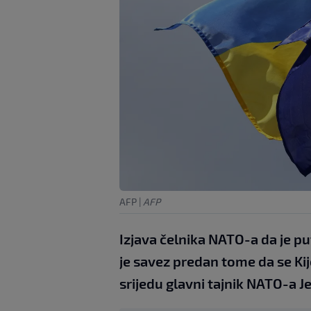
AFP
|
AFP
Izjava čelnika NATO-a da je p
je savez predan tome da se Kij
srijedu glavni tajnik NATO-a J