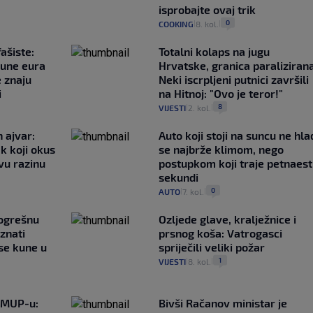
isprobajte ovaj trik
0
COOKING
8. kol.
|
|
ašiste:
Totalni kolaps na jugu
june eura
Hrvatske, granica paralizirana
e znaju
Neki iscrpljeni putnici završili
i
na Hitnoj: "Ovo je teror!"
8
VIJESTI
2. kol.
|
|
 ajvar:
Auto koji stoji na suncu ne hla
k koji okus
se najbrže klimom, nego
vu razinu
postupkom koji traje petnaest
sekundi
0
AUTO
7. kol.
|
|
pogrešnu
Ozljede glave, kralježnice i
znati
prsnog koša: Vatrogasci
se kune u
spriječili veliki požar
1
VIJESTI
8. kol.
|
|
o MUP-u:
Bivši Račanov ministar je