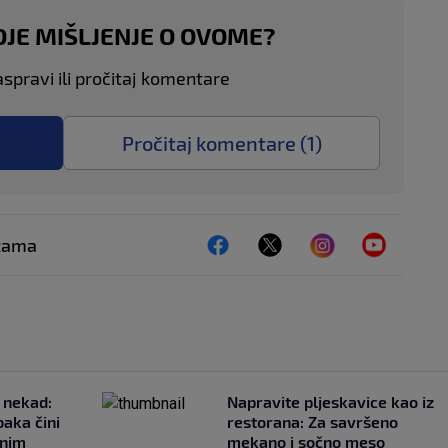
OJE MIŠLJENJE O OVOME?
aspravi ili pročitaj komentare
Pročitaj komentare (
1
)
ežama
 nekad:
Napravite pljeskavice kao iz
baka čini
restorana: Za savršeno
čnim
mekano i sočno meso