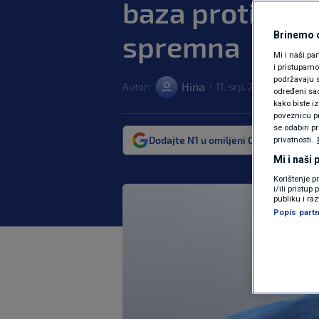
baza protiv bal
spremna
Brinemo o
Mi i naši pa
i pristupam
podržavaju s
Hina
Autor:
11. srp. 2024. 07:35
S
|
|
određeni sadr
kako biste i
poveznicu pr
se odabiri p
Dodajte N1 u omiljeni Google izvor
privatnosti.
Mi i naši
Korištenje p
i/ili pristu
publiku i ra
Popis partn