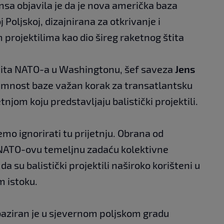
nsa objavila je da je nova američka baza
Poljskoj, dizajnirana za otkrivanje i
 projektilima kao dio šireg raketnog štita
ta NATO-a u Washingtonu, šef saveza
Jens
remnost baze važan korak za transatlantsku
njom koju predstavljaju balistički projektili.
o ignorirati tu prijetnju. Obrana od
a NATO-ovu temeljnu zadaću kolektivne
a su balistički projektili naširoko korišteni u
m istoku.
baziran je u sjevernom poljskom gradu