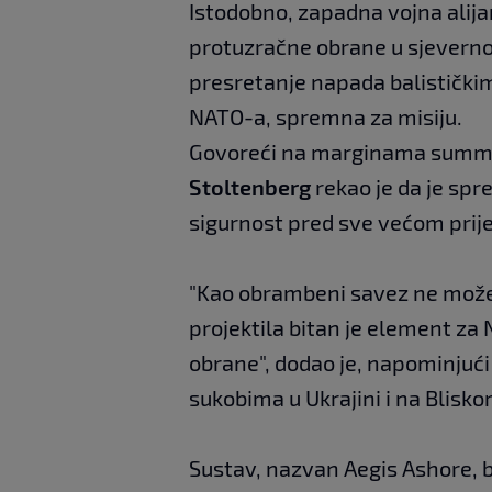
Istodobno, zapadna vojna alija
protuzračne obrane u sjevernoj 
presretanje napada balističkim
NATO-a, spremna za misiju.
Govoreći na marginama summi
Stoltenberg
rekao je da je sp
sigurnost pred sve većom prijet
"Kao obrambeni savez ne možem
projektila bitan je element z
obrane", dodao je, napominjući d
sukobima u Ukrajini i na Blisko
Sustav, nazvan Aegis Ashore, 