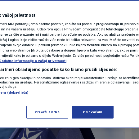
ističkih projektila
MAGAZIN
N1 KOMENTAR
 vašoj privatnosti
rtneri
603
pohranjujemo osobne podatke, kao što su podaci o pregledavanju ili jedinstveni 
KOLUMNE
o im na vašem uređaju. Odabirom opcije Prihvaćam omogućit ćete tehnologije praćenja
vrhe za čije pružanje mi i naši partneri obrađujemo podatke. Ako su alati za praćenje
1
VIJET
komentar
|
žaj i oglasi koje vidite možda više neće biti toliko relevantni za vas. Možete se vratiti n
N1(DIS)INFO
zmijenili svoje odabire ili povukli pristanak u bilo kojem trenutku klikom na Upravljaj p
i dnu web-stranice [ili plutajuće ikone u donjem lijevom kutu web stranice, ako je primje
KLIMATSKE PROMJENE
rimijeniti kako je opisano u dijelu Web-mjesto. Za više pojedinosti pogledajte našu Politi
Više
Dodatne informacije o vašoj privatnosti
FOTO
 partneri obrađujemo podatke kako bismo pružili sljedeće:
reciznih geolokacijskih podataka. Aktivno skeniranje karakteristika uređaja za identifika
p podacima na uređaju. Personalizirano oglašavanje i sadržaj, mjerenje oglašavanja i sadr
VIDEO
zvoj usluga.
era (dobavljača)
Prikaži svrhe
Prihvaćam