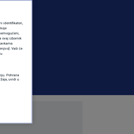
identifikatori,
 koje
 onemogućeni,
a ovaj izbornik
ostavkama
njivo]. Vaši će
ku
ciju. Pohrana
žaja, uvidi u