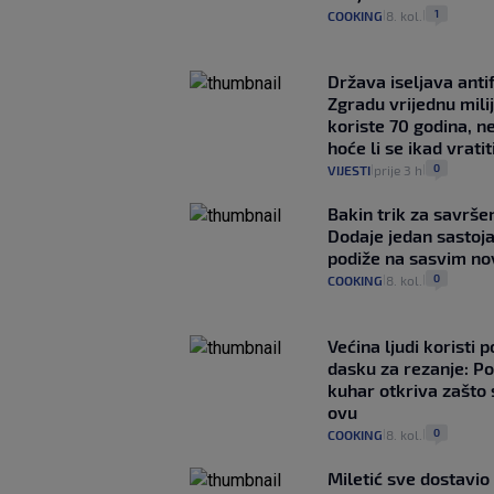
1
COOKING
8. kol.
|
|
Država iseljava antif
Zgradu vrijednu mili
koriste 70 godina, n
hoće li se ikad vratit
0
VIJESTI
prije 3 h
|
|
Bakin trik za savršen
Dodaje jedan sastoja
podiže na sasvim no
0
COOKING
8. kol.
|
|
Većina ljudi koristi 
dasku za rezanje: Po
kuhar otkriva zašto 
ovu
0
COOKING
8. kol.
|
|
Miletić sve dostavi