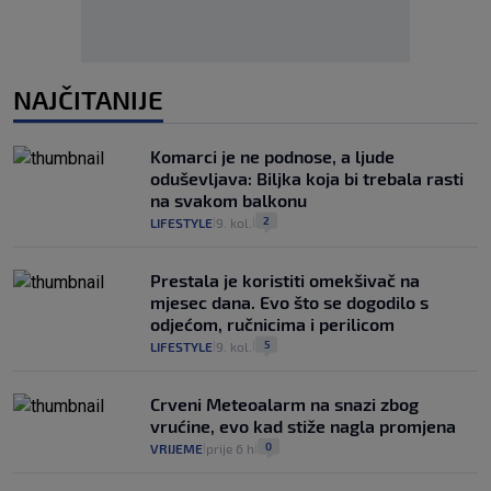
NAJČITANIJE
Komarci je ne podnose, a ljude
oduševljava: Biljka koja bi trebala rasti
na svakom balkonu
2
LIFESTYLE
9. kol.
|
|
Prestala je koristiti omekšivač na
mjesec dana. Evo što se dogodilo s
odjećom, ručnicima i perilicom
5
LIFESTYLE
9. kol.
|
|
Crveni Meteoalarm na snazi zbog
vrućine, evo kad stiže nagla promjena
0
VRIJEME
prije 6 h
|
|