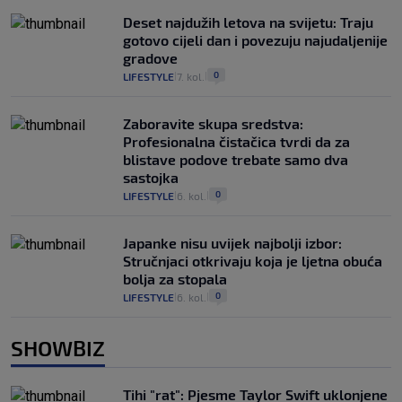
Deset najdužih letova na svijetu: Traju
gotovo cijeli dan i povezuju najudaljenije
gradove
0
LIFESTYLE
7. kol.
|
|
Zaboravite skupa sredstva:
Profesionalna čistačica tvrdi da za
blistave podove trebate samo dva
sastojka
0
LIFESTYLE
6. kol.
|
|
Japanke nisu uvijek najbolji izbor:
Stručnjaci otkrivaju koja je ljetna obuća
bolja za stopala
0
LIFESTYLE
6. kol.
|
|
SHOWBIZ
Tihi "rat": Pjesme Taylor Swift uklonjene