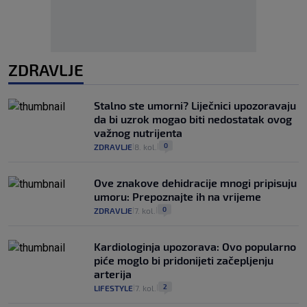
ZDRAVLJE
Stalno ste umorni? Liječnici upozoravaju
da bi uzrok mogao biti nedostatak ovog
važnog nutrijenta
0
ZDRAVLJE
8. kol.
|
|
Ove znakove dehidracije mnogi pripisuju
umoru: Prepoznajte ih na vrijeme
0
ZDRAVLJE
7. kol.
|
|
Kardiologinja upozorava: Ovo popularno
piće moglo bi pridonijeti začepljenju
arterija
2
LIFESTYLE
7. kol.
|
|