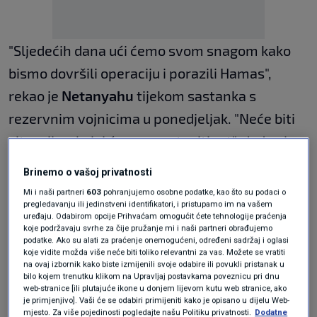
"Sljedećih dana ući ćemo svom snagom kako
bismo dovršili operaciju i porazili Hamas",
rekao je
Netanyahu
tijekom sastanka s
rezervnim vojnicima u ponedjeljak. "Neće biti
situacije u kojoj ćemo zaustaviti rat", dodao je,
prema priopćenju iz Ureda premijera, prenosi
Brinemo o vašoj privatnosti
RTBF
.
Mi i naši partneri
603
pohranjujemo osobne podatke, kao što su podaci o
pregledavanju ili jedinstveni identifikatori, i pristupamo im na vašem
"Tražimo zemlje voljne
uređaju. Odabirom opcije Prihvaćam omogućit ćete tehnologije praćenja
koje podržavaju svrhe za čije pružanje mi i naši partneri obrađujemo
podatke. Ako su alati za praćenje onemogućeni, određeni sadržaj i oglasi
prihvatiti Palestince"
koje vidite možda više neće biti toliko relevantni za vas. Možete se vratiti
na ovaj izbornik kako biste izmijenili svoje odabire ili povukli pristanak u
bilo kojem trenutku klikom na Upravljaj postavkama poveznicu pri dnu
web-stranice [ili plutajuće ikone u donjem lijevom kutu web stranice, ako
U izjavi je također naveo da njegov ured
je primjenjivo]. Vaši će se odabiri primijeniti kako je opisano u dijelu Web-
mjesto. Za više pojedinosti pogledajte našu Politiku privatnosti.
Dodatne
trenutno radi na pronalaženju zemalja voljnih