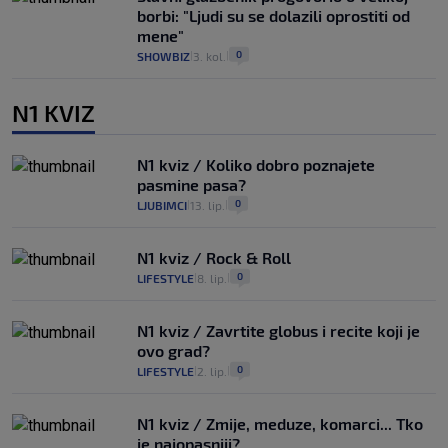
borbi: "Ljudi su se dolazili oprostiti od
mene"
0
SHOWBIZ
3. kol.
|
|
N1 KVIZ
N1 kviz / Koliko dobro poznajete
pasmine pasa?
0
LJUBIMCI
13. lip.
|
|
N1 kviz / Rock & Roll
0
LIFESTYLE
8. lip.
|
|
N1 kviz / Zavrtite globus i recite koji je
ovo grad?
0
LIFESTYLE
2. lip.
|
|
N1 kviz / Zmije, meduze, komarci... Tko
je najopasniji?