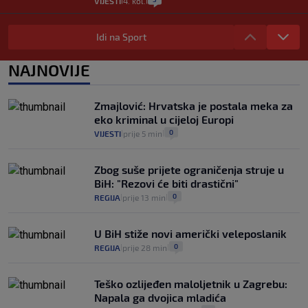
VIJESTI
4. kol.
|
|
Iz Hrvatske u Italiju može se i preko
mora. Provjerili smo brodske linije i
Idi na Sport
cijene
2
VIJESTI
3. kol.
NAJNOVIJE
|
|
Uzgajivač objasnio zašto kilogram
rajčica košta deset eura: "Nećete ih
Zmajlović: Hrvatska je postala meka za
vidjeti na akcijama u trgovinama"
eko kriminal u cijeloj Europi
8
VIJESTI
3. kol.
|
|
0
VIJESTI
prije 5 min
|
|
Zbog suše prijete ograničenja struje u
BiH: "Rezovi će biti drastični"
0
REGIJA
prije 13 min
|
|
U BiH stiže novi američki veleposlanik
0
REGIJA
prije 28 min
|
|
Teško ozlijeđen maloljetnik u Zagrebu:
Napala ga dvojica mladića