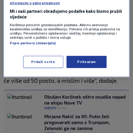
informacije o vašoj privatnosti
prihvatiti Palestince koji napuštaju pojas Gaze.
Mi i naši partneri obrađujemo podatke kako bismo pružili
sljedeće:
" Uspostavili smo administraciju koja će im
Korištenje preciznih geolokacijskih podataka. Aktivno skeniranje
omogućiti da odu, ali problem za nas se svodi
karakteristika uređaja za identifikaciju. Pohrana i/ili pristup podacima na
uređaju. Personalizirano oglašavanje i sadržaj, mjerenje oglašavanja i
na jednu stvar: trebamo zemlje koje su ih
sadržaja, uvidi u publiku i razvoj usluga.
Popis partnera (dobavljača)
spremne prihvatiti. To je ono na čemu sada
radimo."
Prikaži svrhe
Prihvaćam
"Ako im damo priliku da odu, kažem vam, otići
će više od 50 posto, a mislim i više", dodaje.
Obuljen Koržinek oštro osudila napad
na ekipu Nove TV
VIJESTI
13. svi.
|
Mirjana Rakić za N1: Putin želi
pregovarati samo s Trumpom,
Zelenski ga ne zanima