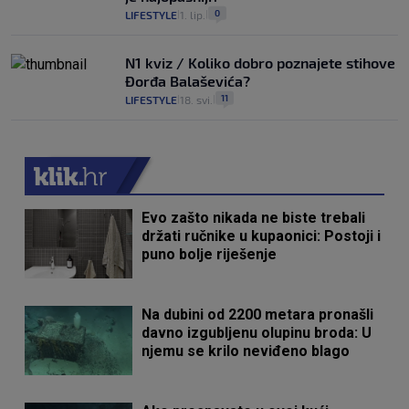
0
LIFESTYLE
1. lip.
|
|
N1 kviz / Koliko dobro poznajete stihove
Đorđa Balaševića?
11
LIFESTYLE
18. svi.
|
|
Evo zašto nikada ne biste trebali
držati ručnike u kupaonici: Postoji i
puno bolje riješenje
Na dubini od 2200 metara pronašli
davno izgubljenu olupinu broda: U
njemu se krilo neviđeno blago