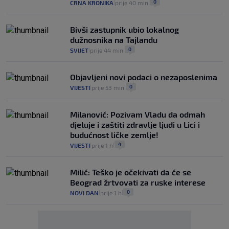
0
CRNA KRONIKA
prije 40 min
|
|
Bivši zastupnik ubio lokalnog
dužnosnika na Tajlandu
0
SVIJET
prije 44 min
|
|
Objavljeni novi podaci o nezaposlenima
0
VIJESTI
prije 53 min
|
|
Milanović: Pozivam Vladu da odmah
djeluje i zaštiti zdravlje ljudi u Lici i
budućnost ličke zemlje!
4
VIJESTI
prije 1 h
|
|
Milić: Teško je očekivati da će se
Beograd žrtvovati za ruske interese
0
NOVI DAN
prije 1 h
|
|