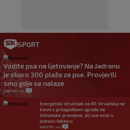
SPORT
Vodite psa na ljetovanje? Na Jadranu
je skoro 300 plaža za pse. Provjerili
smo gdje se nalaze
1
VIJESTI
9. kol.
|
|
Energetski stručnjak za N1: Hrvatska ne
kasni s prilagodbom zgrada na
klimatske promjene, ali sve ovisi o
jednom faktoru
2
VIJESTI
9. kol.
|
|