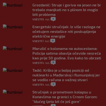
Grozdanić: Struje i goriva na jesen ne bi
trebalo manjkati no s plinom bi moglo
biti problema
0
VIJESTI
8. kol.
|
|
Energetski stručnjak: Iz više razloga ne
očekujem nestašice niti poskupljenja
električne energije
0
VIJESTI
7. kol.
|
|
Marušić o kolonama na autocestama:
Policija satima obavlja očevide nesreća
kao prije 50 godina. Evo kako to ubrzati
8
VIJESTI
4. kol.
|
|
Tadić: Krško je u boljoj poziciji od
nuklearki u Mađarskoj i Rumunjskoj jer
se vodilo računa o važnoj stvari
5
VIJESTI
4. kol.
|
|
Stručnjak o prometnom kolapsu u
Konavlima na granici s Crnom Gorom:
"Idućeg ljeta bit će još gore"
3