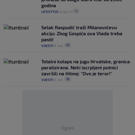
godina
1
LIFESTYLE
prije 5 h
|
|
Selak Raspudić traži Milanovićevu
akciju: Zbog Gospića ova Vlada treba
pasti!
31
VIJESTI
9. kol.
|
|
Totalni kolaps na jugu Hrvatske, granica
paralizirana. Neki iscrpljeni putnici
završili na Hitnoj: "Ovo je teror!"
10
VIJESTI
2. kol.
|
|
Oglas