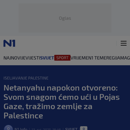
Oglas
NAJNOVIJE
VIJESTI
SVIJET
VRIJEME
N1 TEME
REGIJA
MAG
ISELJAVANJE PALESTINE
Netanyahu napokon otvoreno:
Svom snagom ćemo ući u Pojas
Gaze, tražimo zemlje za
Palestince
0
N1 Info
SVIJET
13. svi. 2025. 16:46
|
|
|