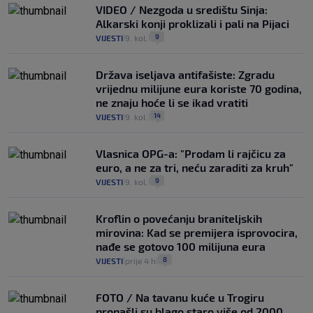
VIDEO / Nezgoda u središtu Sinja:
Alkarski konji proklizali i pali na Pijaci
9
VIJESTI
9. kol.
|
|
Država iseljava antifašiste: Zgradu
vrijednu milijune eura koriste 70 godina,
ne znaju hoće li se ikad vratiti
14
VIJESTI
9. kol.
|
|
Vlasnica OPG-a: "Prodam li rajčicu za
euro, a ne za tri, neću zaraditi za kruh"
9
VIJESTI
9. kol.
|
|
Kroflin o povećanju braniteljskih
mirovina: Kad se premijera isprovocira,
nađe se gotovo 100 milijuna eura
8
VIJESTI
prije 4 h
|
|
FOTO / Na tavanu kuće u Trogiru
pronašli su blago staro više od 2000