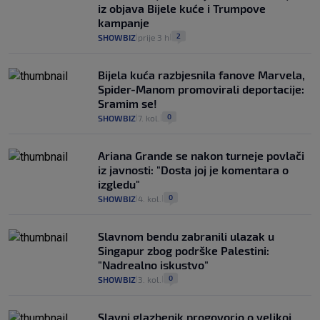
iz objava Bijele kuće i Trumpove
kampanje
2
SHOWBIZ
prije 3 h
|
|
Bijela kuća razbjesnila fanove Marvela,
Spider-Manom promovirali deportacije:
Sramim se!
0
SHOWBIZ
7. kol.
|
|
Ariana Grande se nakon turneje povlači
iz javnosti: "Dosta joj je komentara o
izgledu"
0
SHOWBIZ
4. kol.
|
|
Slavnom bendu zabranili ulazak u
Singapur zbog podrške Palestini:
"Nadrealno iskustvo"
0
SHOWBIZ
3. kol.
|
|
Slavni glazbenik progovorio o velikoj