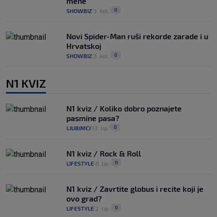
mene"
0
SHOWBIZ
3. kol.
|
|
Novi Spider-Man ruši rekorde zarade i u
Hrvatskoj
0
SHOWBIZ
3. kol.
|
|
N1 KVIZ
N1 kviz / Koliko dobro poznajete
pasmine pasa?
0
LJUBIMCI
13. lip.
|
|
N1 kviz / Rock & Roll
0
LIFESTYLE
8. lip.
|
|
N1 kviz / Zavrtite globus i recite koji je
ovo grad?
0
LIFESTYLE
2. lip.
|
|