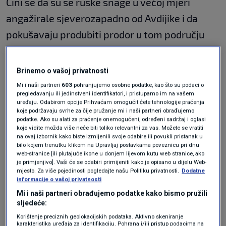
Čini se da su se ruske snage u većoj mjeri
angažirale sjeverozapadno od Avdijike i da
pokušavaju produbiti prodor u tom području
nakon značajnog napredovanja u Očeretjneu.
Brinemo o vašoj privatnosti
Mi i naši partneri
603
pohranjujemo osobne podatke, kao što su podaci o
pregledavanju ili jedinstveni identifikatori, i pristupamo im na vašem
uređaju. Odabirom opcije Prihvaćam omogućit ćete tehnologije praćenja
koje podržavaju svrhe za čije pružanje mi i naši partneri obrađujemo
podatke. Ako su alati za praćenje onemogućeni, određeni sadržaj i oglasi
koje vidite možda više neće biti toliko relevantni za vas. Možete se vratiti
na ovaj izbornik kako biste izmijenili svoje odabire ili povukli pristanak u
bilo kojem trenutku klikom na Upravljaj postavkama poveznicu pri dnu
web-stranice [ili plutajuće ikone u donjem lijevom kutu web stranice, ako
NEW: Russian forces are stabilizing their small salient
je primjenjivo]. Vaši će se odabiri primijeniti kako je opisano u dijelu Web-
mjesto. Za više pojedinosti pogledajte našu Politiku privatnosti.
Dodatne
northwest of Avdiivka and may make further tactical gains
informacije o vašoj privatnosti
that could cause Ukrainian forces to withdraw from other
Mi i naši partneri obrađujemo podatke kako bismo pružili
tactical positions along the frontline west of Avdiivka to a
sljedeće:
more defensible line. 🧵(1/8)
pic.twitter.com/pfatTKJlZY
Korištenje preciznih geolokacijskih podataka. Aktivno skeniranje
karakteristika uređaja za identifikaciju. Pohrana i/ili pristup podacima na