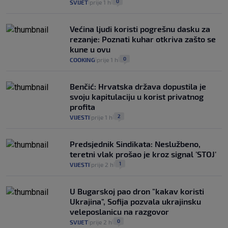
0
SVIJET
prije 1 h
|
|
Većina ljudi koristi pogrešnu dasku za
rezanje: Poznati kuhar otkriva zašto se
kune u ovu
0
COOKING
prije 1 h
|
|
Benčić: Hrvatska država dopustila je
svoju kapitulaciju u korist privatnog
profita
2
VIJESTI
prije 1 h
|
|
Predsjednik Sindikata: Neslužbeno,
teretni vlak prošao je kroz signal 'STOJ'
1
VIJESTI
prije 2 h
|
|
U Bugarskoj pao dron "kakav koristi
Ukrajina", Sofija pozvala ukrajinsku
veleposlanicu na razgovor
0
SVIJET
prije 2 h
|
|