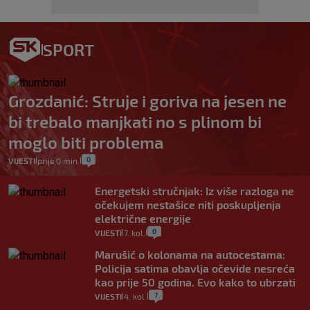
SPORT
Grozdanić: Struje i goriva na jesen ne
bi trebalo manjkati no s plinom bi
moglo biti problema
0
VIJESTI
prije 0 min.
|
|
Energetski stručnjak: Iz više razloga ne
očekujem nestašice niti poskupljenja
električne energije
0
VIJESTI
7. kol.
|
|
Marušić o kolonama na autocestama:
Policija satima obavlja očevide nesreća
kao prije 50 godina. Evo kako to ubrzati
7
VIJESTI
4. kol.
|
|