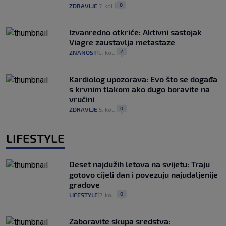
0
ZDRAVLJE
7. kol.
|
|
Izvanredno otkriće: Aktivni sastojak
Viagre zaustavlja metastaze
2
ZNANOST
6. kol.
|
|
Kardiolog upozorava: Evo što se događa
s krvnim tlakom ako dugo boravite na
vrućini
0
ZDRAVLJE
5. kol.
|
|
LIFESTYLE
Deset najdužih letova na svijetu: Traju
gotovo cijeli dan i povezuju najudaljenije
gradove
0
LIFESTYLE
7. kol.
|
|
Zaboravite skupa sredstva: