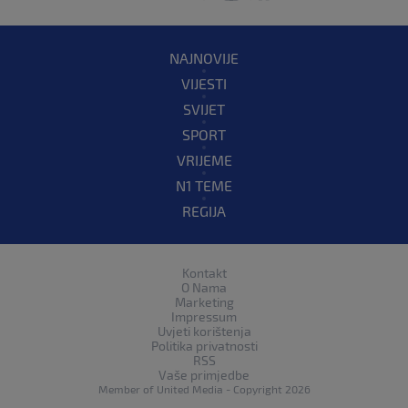
NAJNOVIJE
VIJESTI
SVIJET
SPORT
VRIJEME
N1 TEME
REGIJA
Kontakt
O Nama
Marketing
Impressum
Uvjeti korištenja
Politika privatnosti
RSS
Vaše primjedbe
Member of
United Media
- Copyright 2026