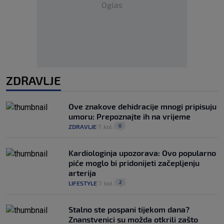
Oglas
ZDRAVLJE
Ove znakove dehidracije mnogi pripisuju
umoru: Prepoznajte ih na vrijeme
0
ZDRAVLJE
7. kol.
|
|
Kardiologinja upozorava: Ovo popularno
piće moglo bi pridonijeti začepljenju
arterija
2
LIFESTYLE
7. kol.
|
|
Stalno ste pospani tijekom dana?
Znanstvenici su možda otkrili zašto