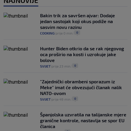
NAJNOVIJE
Izračunali smo koliko košta putovanje
automobilom na Hvar iz Zagreba, a
Bakin trik za savršen ajvar: Dodaje
koliko iz Osijeka
jedan sastojak koji okus podiže na
14
VIJESTI
2. kol.
|
|
sasvim novu razinu
0
COOKING
prije 0 min.
|
|
Hunter Biden otkrio da se rak njegovog
oca proširio na kosti i uzrokuje jake
bolove
0
SVIJET
prije 23 min.
|
|
"Zajednički obrambeni sporazum iz
Meke" imat će obvezujući članak nalik
NATO-ovom
0
SVIJET
prije 49 min.
|
|
Španjolska uzvratila na talijanske mjere
granične kontrole, nastavlja se spor EU
članica