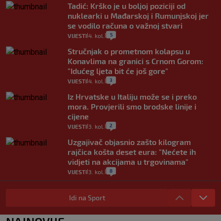
Tadić: Krško je u boljoj poziciji od
nuklearki u Mađarskoj i Rumunjskoj jer
se vodilo računa o važnoj stvari
5
VIJESTI
4. kol.
|
|
Stručnjak o prometnom kolapsu u
Konavlima na granici s Crnom Gorom:
"Idućeg ljeta bit će još gore"
3
VIJESTI
4. kol.
|
|
Iz Hrvatske u Italiju može se i preko
mora. Provjerili smo brodske linije i
cijene
2
VIJESTI
3. kol.
|
|
Uzgajivač objasnio zašto kilogram
rajčica košta deset eura: "Nećete ih
vidjeti na akcijama u trgovinama"
8
VIJESTI
3. kol.
|
|
Selidba je jedno od stresnijih iskustava.
Evo aktualnih cijena i nekoliko savjeta
Idi na Sport
da prođe što lakše i jeftinije
0
VIJESTI
2. kol.
|
|