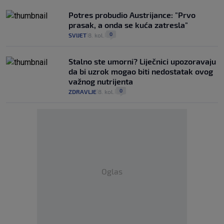
Potres probudio Austrijance: "Prvo
prasak, a onda se kuća zatresla"
0
SVIJET
8. kol.
|
|
Stalno ste umorni? Liječnici upozoravaju
da bi uzrok mogao biti nedostatak ovog
važnog nutrijenta
0
ZDRAVLJE
8. kol.
|
|
Oglas