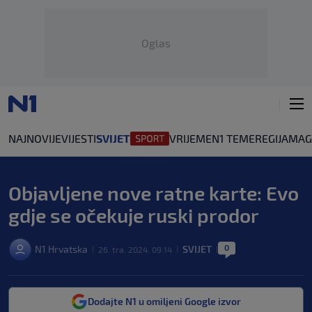
Oglas
NAJNOVIJE
VIJESTI
SVIJET
VRIJEME
N1 TEME
REGIJA
MAG
Objavljene nove ratne karte: Evo
gdje se očekuje ruski prodor
0
N1 Hrvatska
SVIJET
26. tra. 2024. 09:14
|
|
|
Dodajte N1 u omiljeni Google izvor