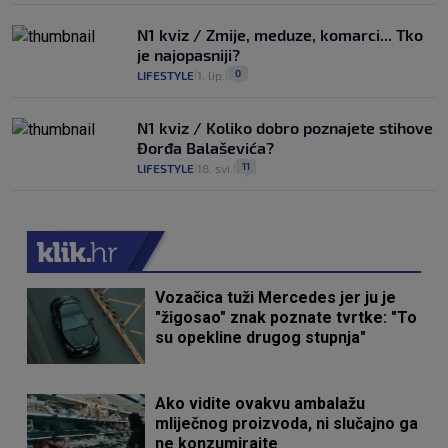
N1 kviz / Zmije, meduze, komarci... Tko
je najopasniji?
0
LIFESTYLE
1. lip.
|
|
N1 kviz / Koliko dobro poznajete stihove
Đorđa Balaševića?
11
LIFESTYLE
18. svi.
|
|
Vozačica tuži Mercedes jer ju je
"žigosao" znak poznate tvrtke: "To
su opekline drugog stupnja"
Ako vidite ovakvu ambalažu
mliječnog proizvoda, ni slučajno ga
ne konzumirajte