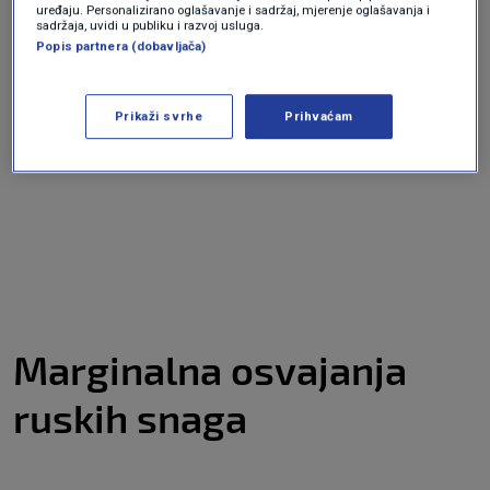
uređaju. Personalizirano oglašavanje i sadržaj, mjerenje oglašavanja i
sadržaja, uvidi u publiku i razvoj usluga.
Popis partnera (dobavljača)
— Institute for the Study of War (@TheStudyofWar)
April 26,
Prikaži svrhe
Prihvaćam
2024
Marginalna osvajanja
ruskih snaga