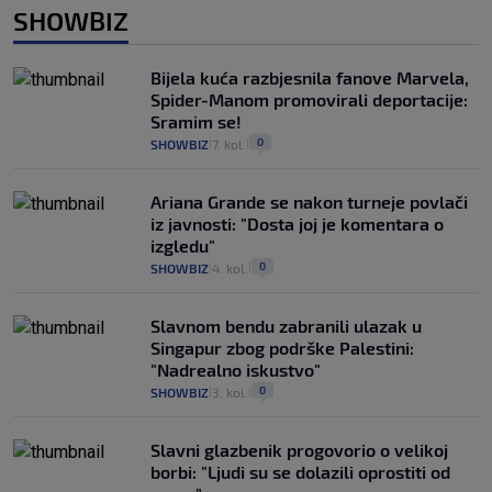
SHOWBIZ
Bijela kuća razbjesnila fanove Marvela,
Spider-Manom promovirali deportacije:
Sramim se!
0
SHOWBIZ
7. kol.
|
|
Ariana Grande se nakon turneje povlači
iz javnosti: "Dosta joj je komentara o
izgledu"
0
SHOWBIZ
4. kol.
|
|
Slavnom bendu zabranili ulazak u
Singapur zbog podrške Palestini:
"Nadrealno iskustvo"
0
SHOWBIZ
3. kol.
|
|
Slavni glazbenik progovorio o velikoj
borbi: "Ljudi su se dolazili oprostiti od