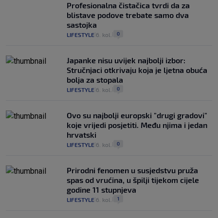
Profesionalna čistačica tvrdi da za
blistave podove trebate samo dva
sastojka
0
LIFESTYLE
6. kol.
|
|
Japanke nisu uvijek najbolji izbor:
Stručnjaci otkrivaju koja je ljetna obuća
bolja za stopala
0
LIFESTYLE
6. kol.
|
|
Ovo su najbolji europski "drugi gradovi"
koje vrijedi posjetiti. Među njima i jedan
hrvatski
0
LIFESTYLE
6. kol.
|
|
Prirodni fenomen u susjedstvu pruža
spas od vrućina, u špilji tijekom cijele
godine 11 stupnjeva
1
LIFESTYLE
6. kol.
|
|