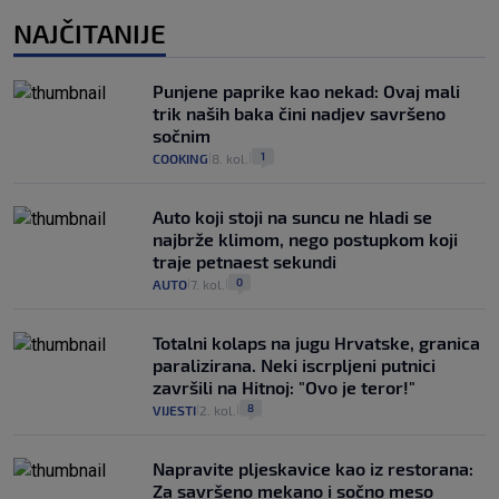
NAJČITANIJE
Punjene paprike kao nekad: Ovaj mali
trik naših baka čini nadjev savršeno
sočnim
1
COOKING
8. kol.
|
|
Auto koji stoji na suncu ne hladi se
najbrže klimom, nego postupkom koji
traje petnaest sekundi
0
AUTO
7. kol.
|
|
Totalni kolaps na jugu Hrvatske, granica
paralizirana. Neki iscrpljeni putnici
završili na Hitnoj: "Ovo je teror!"
8
VIJESTI
2. kol.
|
|
Napravite pljeskavice kao iz restorana:
Za savršeno mekano i sočno meso