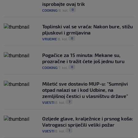
isprobajte ovaj trik
0
COOKING
8. kol.
|
|
Toplinski val se vraća: Nakon bure, stižu
pljuskovi i grmljavina
0
VRIJEME
8. kol.
|
|
Pogačice za 15 minuta: Mekane su,
prozračne i tražit ćete još jednu turu
0
COOKING
7. kol.
|
|
Miletić sve dostavio MUP-u: "Sumnjivi
otpad nalazi se i kod Udbine, na
zemljišnoj čestici u vlasništvu države"
7
VIJESTI
8. kol.
|
|
Ozljede glave, kralježnice i prsnog koša:
Vatrogasci spriječili veliki požar
1
VIJESTI
8. kol.
|
|