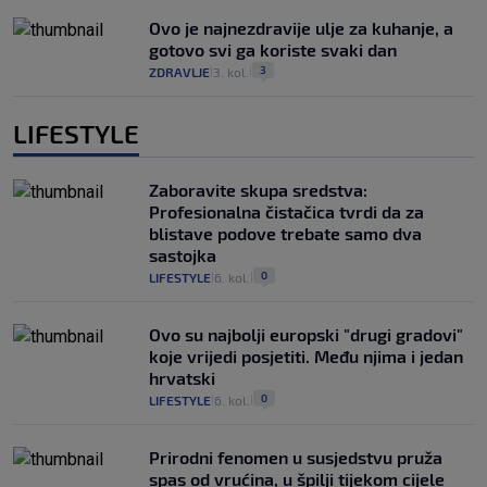
Ovo je najnezdravije ulje za kuhanje, a
gotovo svi ga koriste svaki dan
3
ZDRAVLJE
3. kol.
|
|
LIFESTYLE
Zaboravite skupa sredstva:
Profesionalna čistačica tvrdi da za
blistave podove trebate samo dva
sastojka
0
LIFESTYLE
6. kol.
|
|
Ovo su najbolji europski "drugi gradovi"
koje vrijedi posjetiti. Među njima i jedan
hrvatski
0
LIFESTYLE
6. kol.
|
|
Prirodni fenomen u susjedstvu pruža
spas od vrućina, u špilji tijekom cijele