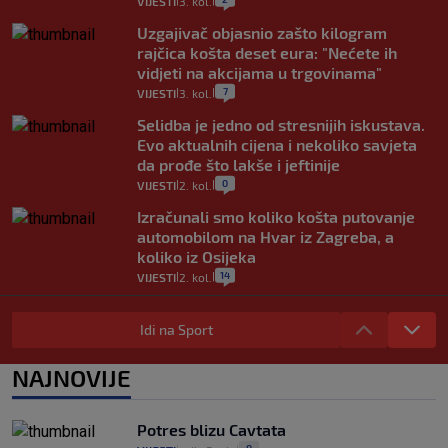
VIJESTI
3. kol.
|
|
Uzgajivač objasnio zašto kilogram
rajčica košta deset eura: "Nećete ih
vidjeti na akcijama u trgovinama"
7
VIJESTI
3. kol.
|
|
Selidba je jedno od stresnijih iskustava.
Evo aktualnih cijena i nekoliko savjeta
da prođe što lakše i jeftinije
0
VIJESTI
2. kol.
|
|
Izračunali smo koliko košta putovanje
automobilom na Hvar iz Zagreba, a
koliko iz Osijeka
14
VIJESTI
2. kol.
|
|
"Kći je otišla na more, a zaboravila
zdravstvenu iskaznicu". Kakva su prava
Idi na Sport
pacijenata izvan mjesta prebivališta?
1
VIJESTI
1. kol.
NAJNOVIJE
|
|
Provjerili smo "što ćemo onda" ako
Plenković na 15 dana ukine mjere: "Ne bi
Potres blizu Cavtata
se dogodilo ništa. Vlada se zaljubila u te