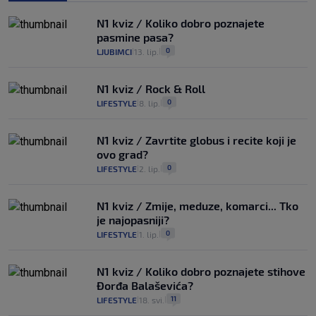
N1 kviz / Koliko dobro poznajete
pasmine pasa?
0
LJUBIMCI
13. lip.
|
|
N1 kviz / Rock & Roll
0
LIFESTYLE
8. lip.
|
|
N1 kviz / Zavrtite globus i recite koji je
ovo grad?
0
LIFESTYLE
2. lip.
|
|
N1 kviz / Zmije, meduze, komarci... Tko
je najopasniji?
0
LIFESTYLE
1. lip.
|
|
N1 kviz / Koliko dobro poznajete stihove
Đorđa Balaševića?
11
LIFESTYLE
18. svi.
|
|