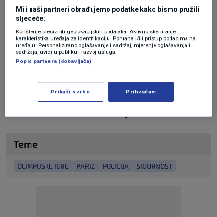
Mi i naši partneri obrađujemo podatke kako bismo pružili
sljedeće:
U subotu navečer održat će se cijeli maraton ili maraton
od 10 kilometara za građanstvo, a trebalo bi ga trčati 40.000
Korištenje preciznih geolokacijskih podataka. Aktivno skeniranje
karakteristika uređaja za identifikaciju. Pohrana i/ili pristup podacima na
sudionika. Očekuje se da će posljednji trkači ući u cilj u
uređaju. Personalizirano oglašavanje i sadržaj, mjerenje oglašavanja i
sadržaja, uvidi u publiku i razvoj usluga.
nedjelju rano ujutro.
Popis partnera (dobavljača)
Za vikend su na snazi ​​velika ograničenja prometa.
Prikaži svrhe
Prihvaćam
N1 pratite putem aplikacija za
Android
|
iPhone/iPad
i
mreža
Twitter
|
Facebook
|
Instagram
|
TikTok
.
Teme
OLIMPIJSKE IGRE
PARIZ
POLICIJA
SIGURNOST