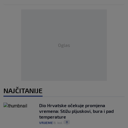
Oglas
NAJČITANIJE
Dio Hrvatske očekuje promjena
vremena: Stižu pljuskovi, bura i pad
temperature
0
VRIJEME
6. kol.
|
|