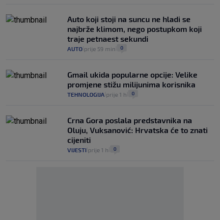
Auto koji stoji na suncu ne hladi se
najbrže klimom, nego postupkom koji
traje petnaest sekundi
0
AUTO
prije 59 min
|
|
Gmail ukida popularne opcije: Velike
promjene stižu milijunima korisnika
0
TEHNOLOGIJA
prije 1 h
|
|
Crna Gora poslala predstavnika na
Oluju, Vuksanović: Hrvatska će to znati
cijeniti
0
VIJESTI
prije 1 h
|
|