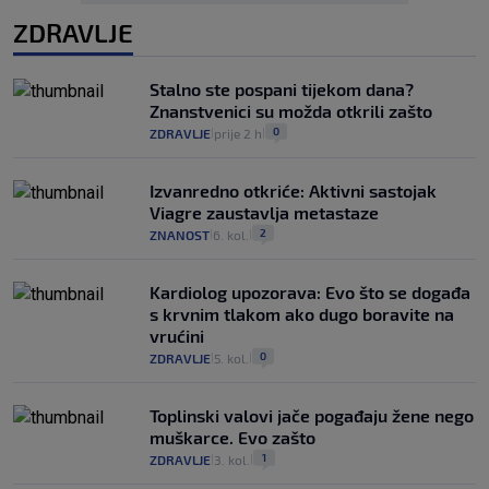
ZDRAVLJE
Stalno ste pospani tijekom dana?
Znanstvenici su možda otkrili zašto
0
ZDRAVLJE
prije 2 h
|
|
Izvanredno otkriće: Aktivni sastojak
Viagre zaustavlja metastaze
2
ZNANOST
6. kol.
|
|
Kardiolog upozorava: Evo što se događa
s krvnim tlakom ako dugo boravite na
vrućini
0
ZDRAVLJE
5. kol.
|
|
Toplinski valovi jače pogađaju žene nego
muškarce. Evo zašto
1
ZDRAVLJE
3. kol.
|
|