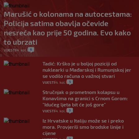
Marušić o kolonama na autocestama:
Policija satima obavlja očevide
nesreća kao prije 50 godina. Evo kako
to ubrzati
6
VIJESTI
4. kol.
|
|
Tadić: Krško je u boljoj poziciji od
nuklearki u Mađarskoj i Rumunjskoj jer
se vodilo računa o važnoj stvari
5
VIJESTI
4. kol.
|
|
Stručnjak o prometnom kolapsu u
Konavlima na granici s Crnom Gorom:
"Idućeg ljeta bit će još gore"
3
VIJESTI
4. kol.
|
|
Iz Hrvatske u Italiju može se i preko
mora. Provjerili smo brodske linije i
cijene
2