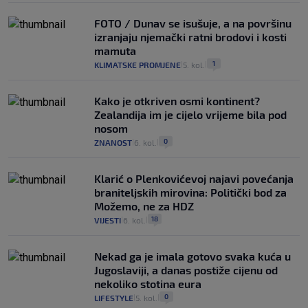
FOTO / Dunav se isušuje, a na površinu
izranjaju njemački ratni brodovi i kosti
mamuta
1
KLIMATSKE PROMJENE
5. kol.
|
|
Kako je otkriven osmi kontinent?
Zealandija im je cijelo vrijeme bila pod
nosom
0
ZNANOST
6. kol.
|
|
Klarić o Plenkovićevoj najavi povećanja
braniteljskih mirovina: Politički bod za
Možemo, ne za HDZ
18
VIJESTI
6. kol.
|
|
Nekad ga je imala gotovo svaka kuća u
Jugoslaviji, a danas postiže cijenu od
nekoliko stotina eura
0
LIFESTYLE
5. kol.
|
|