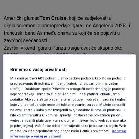
Američki glumac
Tom Cruise
, koji će sudjelovati u
dijelu ceremonije primopredaje igara Los Angelesu 2028., i
francuski bend Air među onima su koji će se pojaviti u
završnoj svečanosti.
Završni vikend Igara u Parizu osiguravat će ukupno oko
30.000 policajaca. Oko 10.000 bit će ih raspoređeno u pratnji
muškog i ženskog maratona koji se trče oko francuske
Brinemo o vašoj privatnosti
prijestolnice u subotu i nedjelju.
Mi i naši partneri
603
pohranjujemo osobne podatke, kao što su podaci o
pregledavanju ili jedinstveni identifikatori, i pristupamo im na vašem
Darmanin kaže da su sigurnosne snage i dalje na visokom
uređaju. Odabirom opcije Prihvaćam omogućit ćete tehnologije praćenja
stupnju pripravnosti, posebno nakon terorističke uzbune u
koje podržavaju svrhe za čije pružanje mi i naši partneri obrađujemo
podatke. Ako su alati za praćenje onemogućeni, određeni sadržaj i oglasi
Austriji, koja je primorala bečku policiju da otkaže tri koncerta
koje vidite možda više neće biti toliko relevantni za vas. Možete se vratiti
pop zvijezde
Taylor Swift
u Beču
.
na ovaj izbornik kako biste izmijenili svoje odabire ili povukli pristanak u
bilo kojem trenutku klikom na Upravljaj postavkama poveznicu pri dnu
web-stranice [ili plutajuće ikone u donjem lijevom kutu web stranice, ako
"Dok vam se obraćam, naše sigurnosne službe još uvijek
je primjenjivo]. Vaši će se odabiri primijeniti kako je opisano u dijelu Web-
nemaju naznaka o bilo kakvoj prijetnji Olimpijskim igrama ili
mjesto. Za više pojedinosti pogledajte našu Politiku privatnosti.
Dodatne
informacije o vašoj privatnosti
ceremoniji zatvaranja", rekao je novinarima u petak.