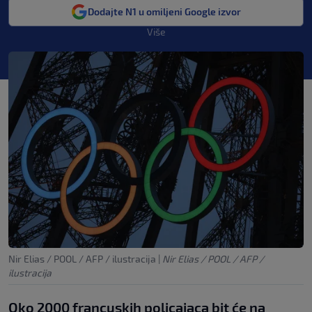
Dodajte N1 u omiljeni Google izvor
Više
Nir Elias / POOL / AFP / ilustracija
|
Nir Elias / POOL / AFP /
ilustracija
Oko 2000 francuskih policajaca bit će na