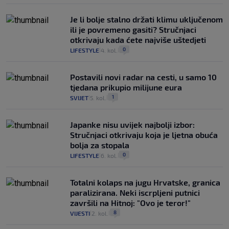
Je li bolje stalno držati klimu uključenom
ili je povremeno gasiti? Stručnjaci
otkrivaju kada ćete najviše uštedjeti
0
LIFESTYLE
4. kol.
|
|
Postavili novi radar na cesti, u samo 10
tjedana prikupio milijune eura
1
SVIJET
5. kol.
|
|
Japanke nisu uvijek najbolji izbor:
Stručnjaci otkrivaju koja je ljetna obuća
bolja za stopala
0
LIFESTYLE
6. kol.
|
|
Totalni kolaps na jugu Hrvatske, granica
paralizirana. Neki iscrpljeni putnici
završili na Hitnoj: "Ovo je teror!"
8
VIJESTI
2. kol.
|
|