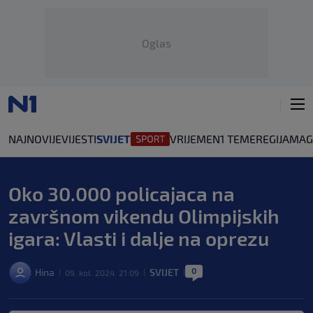
Oglas
NAJNOVIJE
VIJESTI
SVIJET
VRIJEME
N1 TEME
REGIJA
MAG
Oko 30.000 policajaca na
završnom vikendu Olimpijskih
igara: Vlasti i dalje na oprezu
0
Hina
SVIJET
09. kol. 2024. 21:09
|
|
|