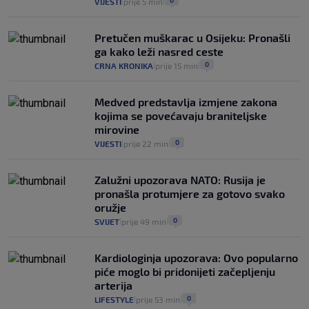
0
VIJESTI
prije 5 min
|
|
intervencije"
25
VIJESTI
30. srp.
|
|
Pretučen muškarac u Osijeku: Pronašli
ga kako leži nasred ceste
0
CRNA KRONIKA
prije 15 min
|
|
Medved predstavlja izmjene zakona
kojima se povećavaju braniteljske
mirovine
0
VIJESTI
prije 22 min
|
|
Zalužni upozorava NATO: Rusija je
pronašla protumjere za gotovo svako
oružje
0
SVIJET
prije 49 min
|
|
Kardiologinja upozorava: Ovo popularno
piće moglo bi pridonijeti začepljenju
arterija
0
LIFESTYLE
prije 53 min
|
|