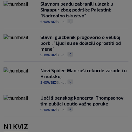
Slavnom bendu zabranili ulazak u
Singapur zbog podrške Palestini:
"Nadrealno iskustvo"
0
SHOWBIZ
3. kol.
|
|
Slavni glazbenik progovorio o velikoj
borbi: "Ljudi su se dolazili oprostiti od
mene"
0
SHOWBIZ
3. kol.
|
|
Novi Spider-Man ruši rekorde zarade i u
Hrvatskoj
0
SHOWBIZ
3. kol.
|
|
Uoči šibenskog koncerta, Thompsonov
tim publici uputio važne poruke
4
SHOWBIZ
3. kol.
|
|
N1 KVIZ