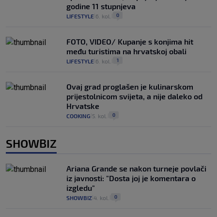
godine 11 stupnjeva
0
LIFESTYLE
6. kol.
|
|
FOTO, VIDEO/ Kupanje s konjima hit
među turistima na hrvatskoj obali
1
LIFESTYLE
6. kol.
|
|
Ovaj grad proglašen je kulinarskom
prijestolnicom svijeta, a nije daleko od
Hrvatske
0
COOKING
5. kol.
|
|
SHOWBIZ
Ariana Grande se nakon turneje povlači
iz javnosti: "Dosta joj je komentara o
izgledu"
0
SHOWBIZ
4. kol.
|
|