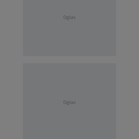
Oglas
Oglas