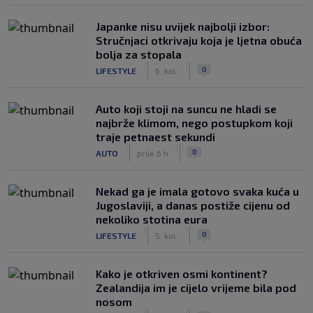
Japanke nisu uvijek najbolji izbor:
Stručnjaci otkrivaju koja je ljetna obuća
bolja za stopala
|
|
0
LIFESTYLE
6. kol.
Auto koji stoji na suncu ne hladi se
najbrže klimom, nego postupkom koji
traje petnaest sekundi
|
|
0
AUTO
prije 6 h
Nekad ga je imala gotovo svaka kuća u
Jugoslaviji, a danas postiže cijenu od
nekoliko stotina eura
|
|
0
LIFESTYLE
5. kol.
Kako je otkriven osmi kontinent?
Zealandija im je cijelo vrijeme bila pod
nosom
|
|