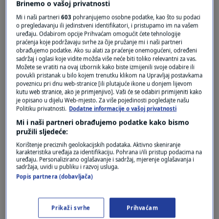
Brinemo o vašoj privatnosti
Mi i naši partneri
603
pohranjujemo osobne podatke, kao što su podaci
o pregledavanju ili jedinstveni identifikatori, i pristupamo im na vašem
uređaju. Odabirom opcije Prihvaćam omogućit ćete tehnologije
praćenja koje podržavaju svrhe za čije pružanje mi i naši partneri
obrađujemo podatke. Ako su alati za praćenje onemogućeni, određeni
Oglas
sadržaj i oglasi koje vidite možda više neće biti toliko relevantni za vas.
Možete se vratiti na ovaj izbornik kako biste izmijenili svoje odabire ili
povukli pristanak u bilo kojem trenutku klikom na Upravljaj postavkama
poveznicu pri dnu web-stranice [ili plutajuće ikone u donjem lijevom
kutu web stranice, ako je primjenjivo]. Vaši će se odabiri primijeniti kako
je opisano u dijelu Web-mjesto. Za više pojedinosti pogledajte našu
Politiku privatnosti.
Dodatne informacije o vašoj privatnosti
Mi i naši partneri obrađujemo podatke kako bismo
pružili sljedeće:
Korištenje preciznih geolokacijskih podataka. Aktivno skeniranje
karakteristika uređaja za identifikaciju. Pohrana i/ili pristup podacima na
uređaju. Personalizirano oglašavanje i sadržaj, mjerenje oglašavanja i
sadržaja, uvidi u publiku i razvoj usluga.
Popis partnera (dobavljača)
Oglas
Prikaži svrhe
Prihvaćam