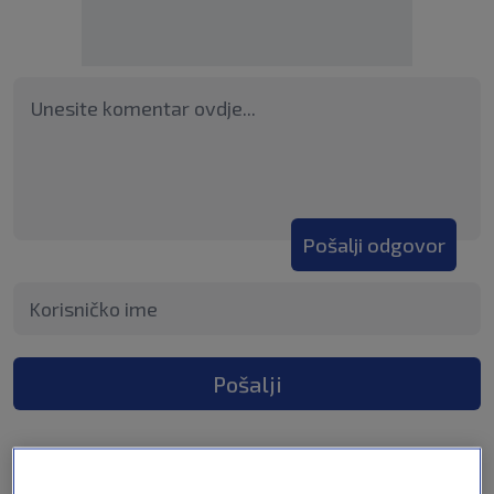
Pošalji odgovor
Pošalji