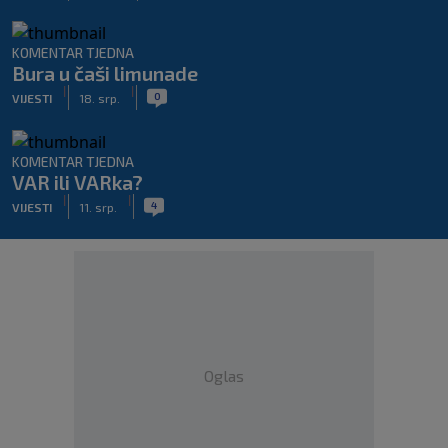
KOMENTAR TJEDNA
Bura u čaši limunade
|
|
0
VIJESTI
18. srp.
KOMENTAR TJEDNA
VAR ili VARka?
|
|
4
VIJESTI
11. srp.
Oglas