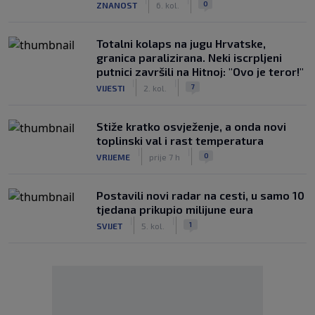
0
ZNANOST
6. kol.
Totalni kolaps na jugu Hrvatske,
granica paralizirana. Neki iscrpljeni
putnici završili na Hitnoj: "Ovo je teror!"
|
|
7
VIJESTI
2. kol.
Stiže kratko osvježenje, a onda novi
toplinski val i rast temperatura
|
|
0
VRIJEME
prije 7 h
Postavili novi radar na cesti, u samo 10
tjedana prikupio milijune eura
|
|
1
SVIJET
5. kol.