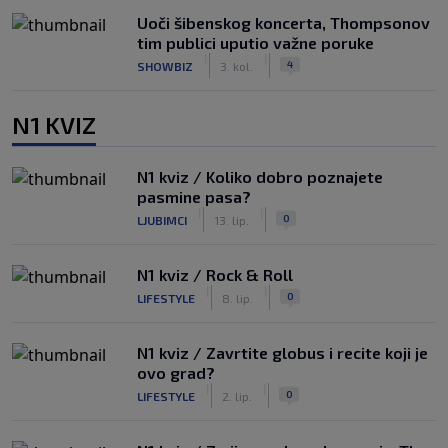
Uoči šibenskog koncerta, Thompsonov
tim publici uputio važne poruke
|
|
4
SHOWBIZ
3. kol.
N1 KVIZ
N1 kviz / Koliko dobro poznajete
pasmine pasa?
|
|
0
LJUBIMCI
13. lip.
N1 kviz / Rock & Roll
|
|
0
LIFESTYLE
8. lip.
N1 kviz / Zavrtite globus i recite koji je
ovo grad?
|
|
0
LIFESTYLE
2. lip.