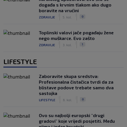
događa s krvnim tlakom ako dugo
boravite na vrućini
|
|
0
ZDRAVLJE
5. kol.
Toplinski valovi jače pogađaju žene
nego muškarce. Evo zašto
|
|
1
ZDRAVLJE
3. kol.
LIFESTYLE
Zaboravite skupa sredstva:
Profesionalna čistačica tvrdi da za
blistave podove trebate samo dva
sastojka
|
|
0
LIFESTYLE
6. kol.
Ovo su najbolji europski "drugi
gradovi" koje vrijedi posjetiti. Među
njima i jedan hrvatski