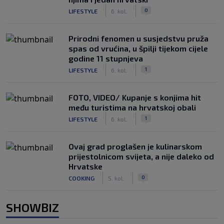
|
|
0
LIFESTYLE
6. kol.
Prirodni fenomen u susjedstvu pruža
spas od vrućina, u špilji tijekom cijele
godine 11 stupnjeva
|
|
1
LIFESTYLE
6. kol.
FOTO, VIDEO/ Kupanje s konjima hit
među turistima na hrvatskoj obali
|
|
1
LIFESTYLE
6. kol.
Ovaj grad proglašen je kulinarskom
prijestolnicom svijeta, a nije daleko od
Hrvatske
|
|
0
COOKING
5. kol.
SHOWBIZ