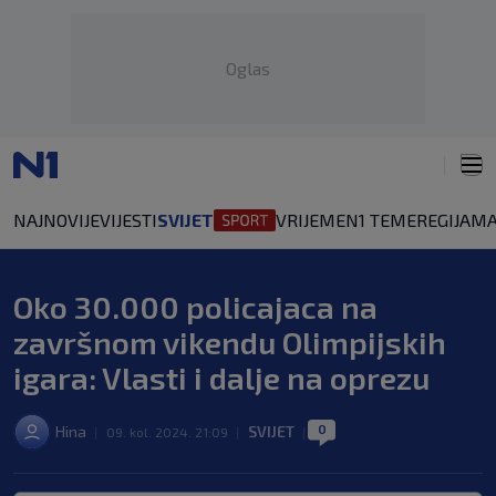
Oglas
NAJNOVIJE
VIJESTI
SVIJET
VRIJEME
N1 TEME
REGIJA
MA
Oko 30.000 policajaca na
završnom vikendu Olimpijskih
igara: Vlasti i dalje na oprezu
0
Hina
SVIJET
|
09. kol. 2024. 21:09
|
|