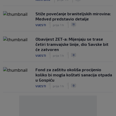
Stiže povećanje braniteljskih mirovina:
Medved predstavio detalje
|
|
11
VIJESTI
prije 1 h
Obavijest ZET-a: Mijenjaju se trase
četiri tramvajske linije, dio Savske bit
će zatvoren
|
|
0
VIJESTI
prije 1 h
Fond za zaštitu okoliša procijenio
koliko bi mogla koštati sanacija otpada
u Gospiću
|
|
0
VIJESTI
prije 1 h