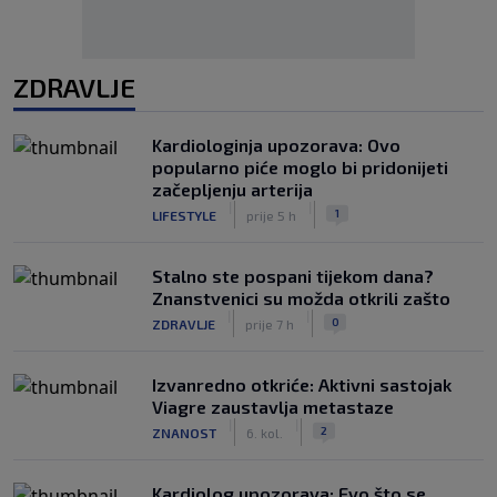
ZDRAVLJE
Kardiologinja upozorava: Ovo
popularno piće moglo bi pridonijeti
začepljenju arterija
|
|
1
LIFESTYLE
prije 5 h
Stalno ste pospani tijekom dana?
Znanstvenici su možda otkrili zašto
|
|
0
ZDRAVLJE
prije 7 h
Izvanredno otkriće: Aktivni sastojak
Viagre zaustavlja metastaze
|
|
2
ZNANOST
6. kol.
Kardiolog upozorava: Evo što se