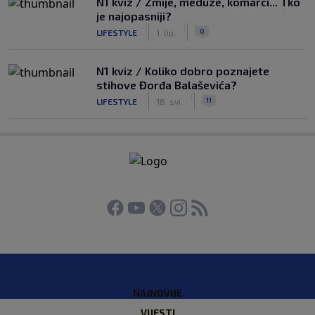
N1 kviz / Zmije, meduze, komarci... Tko
je najopasniji?
|
|
0
LIFESTYLE
1. lip.
N1 kviz / Koliko dobro poznajete
stihove Đorđa Balaševića?
|
|
11
LIFESTYLE
18. svi.
NAJNOVIJE
VIJESTI