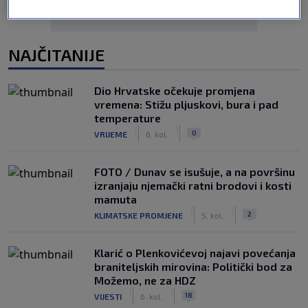
NAJČITANIJE
Dio Hrvatske očekuje promjena
vremena: Stižu pljuskovi, bura i pad
temperature
|
|
0
VRIJEME
6. kol.
FOTO / Dunav se isušuje, a na površinu
izranjaju njemački ratni brodovi i kosti
mamuta
|
|
2
KLIMATSKE PROMJENE
5. kol.
Klarić o Plenkovićevoj najavi povećanja
braniteljskih mirovina: Politički bod za
Možemo, ne za HDZ
|
|
18
VIJESTI
6. kol.