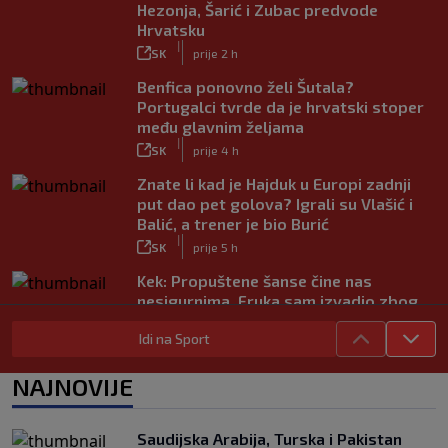
Hezonja, Šarić i Zubac predvode
Hrvatsku
|
SK
prije 2 h
Benfica ponovno želi Šutala?
Portugalci tvrde da je hrvatski stoper
među glavnim željama
|
SK
prije 4 h
Znate li kad je Hajduk u Europi zadnji
put dao pet golova? Igrali su Vlašić i
Balić, a trener je bio Burić
|
SK
prije 5 h
Kek: Propuštene šanse čine nas
nesigurnima. Fruka sam izvadio zbog
ozljede, pripremamo se na život bez
Idi na Sport
njega
|
SK
prije 6 h
NAJNOVIJE
Dinamo ostao kratak u senzacionalnom
preokretu, Juventus slavio na
otvaranju Ramljakova turnira
Saudijska Arabija, Turska i Pakistan