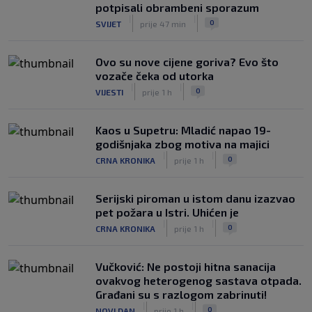
|
potpisali obrambeni sporazum
SK
prije 4 h
|
|
0
SVIJET
prije 47 min
Trener Žalgirisa ne odustaje: ‘Vidi se
razlika u kvaliteti, ali pokušat ćemo
iznenaditi na Poljudu’
Ovo su nove cijene goriva? Evo što
|
vozače čeka od utorka
SK
prije 5 h
|
|
0
VIJESTI
prije 1 h
Kaos u Supetru: Mladić napao 19-
godišnjaka zbog motiva na majici
|
|
0
CRNA KRONIKA
prije 1 h
Serijski piroman u istom danu izazvao
pet požara u Istri. Uhićen je
|
|
0
CRNA KRONIKA
prije 1 h
Vučković: Ne postoji hitna sanacija
ovakvog heterogenog sastava otpada.
Građani su s razlogom zabrinuti!
|
|
0
NOVI DAN
prije 1 h