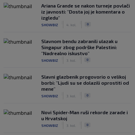
Ariana Grande se nakon turneje povlači
iz javnosti: "Dosta joj je komentara o
izgledu"
|
|
0
SHOWBIZ
4. kol.
Slavnom bendu zabranili ulazak u
Singapur zbog podrške Palestini:
"Nadrealno iskustvo"
|
|
0
SHOWBIZ
3. kol.
Slavni glazbenik progovorio o velikoj
borbi: "Ljudi su se dolazili oprostiti od
mene"
|
|
0
SHOWBIZ
3. kol.
Novi Spider-Man ruši rekorde zarade i
u Hrvatskoj
|
|
0
SHOWBIZ
3. kol.