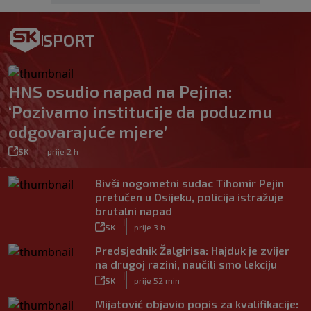
SPORT
HNS osudio napad na Pejina:
‘Pozivamo institucije da poduzmu
odgovarajuće mjere’
|
SK
prije 2 h
Bivši nogometni sudac Tihomir Pejin
pretučen u Osijeku, policija istražuje
brutalni napad
|
SK
prije 3 h
Predsjednik Žalgirisa: Hajduk je zvijer
na drugoj razini, naučili smo lekciju
|
SK
prije 52 min
Mijatović objavio popis za kvalifikacije: