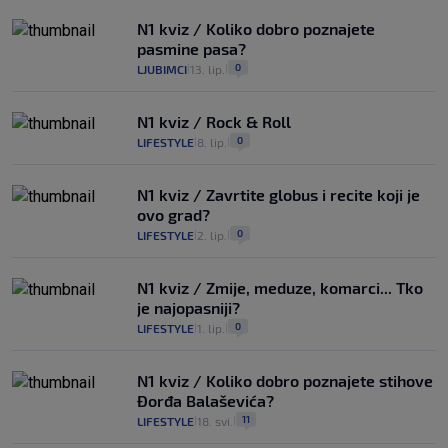
N1 kviz / Koliko dobro poznajete
pasmine pasa?
0
LJUBIMCI
13. lip.
|
|
N1 kviz / Rock & Roll
0
LIFESTYLE
8. lip.
|
|
N1 kviz / Zavrtite globus i recite koji je
ovo grad?
0
LIFESTYLE
2. lip.
|
|
N1 kviz / Zmije, meduze, komarci... Tko
je najopasniji?
0
LIFESTYLE
1. lip.
|
|
N1 kviz / Koliko dobro poznajete stihove
Đorđa Balaševića?
11
LIFESTYLE
18. svi.
|
|