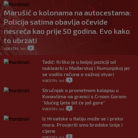
Marušić o kolonama na autocestama:
Policija satima obavlja očevide
nesreća kao prije 50 godina. Evo kako
to ubrzati
6
VIJESTI
4. kol.
|
|
Tadić: Krško je u boljoj poziciji od
nuklearki u Mađarskoj i Rumunjskoj jer
se vodilo računa o važnoj stvari
5
VIJESTI
4. kol.
|
|
Stručnjak o prometnom kolapsu u
Konavlima na granici s Crnom Gorom:
"Idućeg ljeta bit će još gore"
3
VIJESTI
4. kol.
|
|
Iz Hrvatske u Italiju može se i preko
mora. Provjerili smo brodske linije i
cijene
2
VIJESTI
3. kol.
|
|