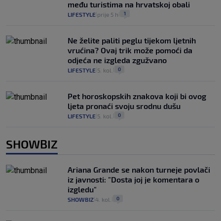
među turistima na hrvatskoj obali
1
LIFESTYLE
prije 5 h
|
|
Ne želite paliti peglu tijekom ljetnih
vrućina? Ovaj trik može pomoći da
odjeća ne izgleda zgužvano
0
LIFESTYLE
5. kol.
|
|
Pet horoskopskih znakova koji bi ovog
ljeta pronaći svoju srodnu dušu
0
LIFESTYLE
5. kol.
|
|
SHOWBIZ
Ariana Grande se nakon turneje povlači
iz javnosti: "Dosta joj je komentara o
izgledu"
0
SHOWBIZ
4. kol.
|
|