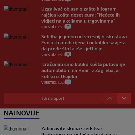
Uzgajivač objasnio zašto kilogram
rajčica košta deset eura: "Nećete ih
vidjeti na akcijama u trgovinama"
7
VIJESTI
3. kol.
|
|
Selidba je jedno od stresnijih iskustava.
Evo aktualnih cijena i nekoliko savjeta
da prođe što lakše i jeftinije
0
VIJESTI
2. kol.
|
|
Izračunali smo koliko košta putovanje
automobilom na Hvar iz Zagreba, a
koliko iz Osijeka
14
VIJESTI
2. kol.
|
|
"Kći je otišla na more, a zaboravila
zdravstvenu iskaznicu". Kakva su prava
Idi na Sport
pacijenata izvan mjesta prebivališta?
1
VIJESTI
1. kol.
NAJNOVIJE
|
|
Provjerili smo "što ćemo onda" ako
Plenković na 15 dana ukine mjere: "Ne bi
Zaboravite skupa sredstva:
se dogodilo ništa. Vlada se zaljubila u te
Profesionalna čistačica tvrdi da za