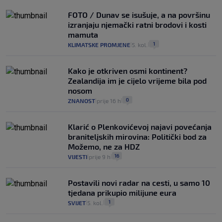
FOTO / Dunav se isušuje, a na površinu
izranjaju njemački ratni brodovi i kosti
mamuta
1
KLIMATSKE PROMJENE
5. kol.
|
|
Kako je otkriven osmi kontinent?
Zealandija im je cijelo vrijeme bila pod
nosom
0
ZNANOST
prije 16 h
|
|
Klarić o Plenkovićevoj najavi povećanja
braniteljskih mirovina: Politički bod za
Možemo, ne za HDZ
16
VIJESTI
prije 9 h
|
|
Postavili novi radar na cesti, u samo 10
tjedana prikupio milijune eura
1
SVIJET
5. kol.
|
|