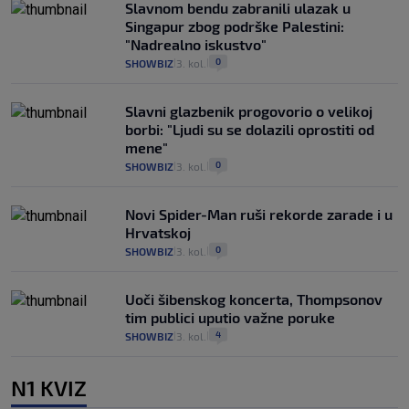
Slavnom bendu zabranili ulazak u
Singapur zbog podrške Palestini:
"Nadrealno iskustvo"
0
SHOWBIZ
3. kol.
|
|
Slavni glazbenik progovorio o velikoj
borbi: "Ljudi su se dolazili oprostiti od
mene"
0
SHOWBIZ
3. kol.
|
|
Novi Spider-Man ruši rekorde zarade i u
Hrvatskoj
0
SHOWBIZ
3. kol.
|
|
Uoči šibenskog koncerta, Thompsonov
tim publici uputio važne poruke
4
SHOWBIZ
3. kol.
|
|
N1 KVIZ