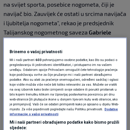
na svijet sporta, posebice nogometa, čiji je
navijač bio. Zauvijek će ostati u srcima navijača
i ljubitelja nogometa", rekao je predsjednik
Talijanskog nogometnog saveza
Gabriele
Gravina
.
Brinemo o vašoj privatnosti
U Italiji su odgođene današnje utakmice Serie
Mi i naši partneri
603
pohranjujemo osobne podatke, kao što su podaci o
pregledavanju ili jedinstveni identifikatori, i pristupamo im na vašem
A, Serie B, Serie C i Lige mladih.
uređaju. Odabirom opcije Prihvaćam omogućit ćete tehnologije praćenja
koje podržavaju svrhe za čije pružanje mi i naši partneri obrađujemo
podatke. Ako su alati za praćenje onemogućeni, određeni sadržaj i oglasi
koje vidite možda više neće biti toliko relevantni za vas. Možete se vratiti
Franjina strast prema nogometu postala je
na ovaj izbornik kako biste izmijenili svoje odabire ili povukli pristanak u
bilo kojem trenutku klikom na Upravljaj postavkama poveznicu pri dnu
poznata gotovo odmah nakon što je izabran za
web-stranice [ili plutajuće ikone u donjem lijevom kutu web stranice, ako
je primjenjivo]. Vaši će se odabiri primijeniti kako je opisano u dijelu Web-
papu 2013., kada je nogometni klub San
mjesto. Za više pojedinosti pogledajte našu Politiku privatnosti.
Dodatne
informacije o vašoj privatnosti
Lorenzo objavio na Twitteru fotografiju Franje
Mi i naši partneri obrađujemo podatke kako bismo pružili
kako drži grb kluba. Bio je član kluba, s rednim
sljedeće: