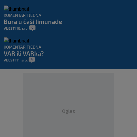
KOMENTAR TJEDNA
Bura u čaši limunade
0
VIJESTI
18. srp.
|
|
KOMENTAR TJEDNA
VAR ili VARka?
4
VIJESTI
11. srp.
|
|
Oglas