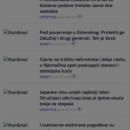
intervencije"
blistave podove trebate samo dva
25
VIJESTI
30. srp.
|
|
sastojka
0
LIFESTYLE
prije 28 min
|
|
Pad povjerenja u Zelenskog: Pretekli ga
Zalužnji i drugi generali. Tek je šesti
0
SVIJET
prije 35 min
|
|
Cijene na tržištu nekretnina i dalje rastu,
u Njemačkoj opet poskupjeli stanovi i
obiteljske kuće
0
SVIJET
prije 46 min
|
|
Japanke nisu uvijek najbolji izbor:
Stručnjaci otkrivaju koja je ljetna obuća
bolja za stopala
0
LIFESTYLE
prije 55 min
|
|
I nuklearne elektrane pogođene su