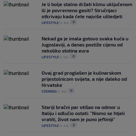
Je li bolje stalno držati klimu uključenom
ili je povremeno gasiti? Stručnjaci
otkrivaju kada ćete najviše uštedjeti
0
LIFESTYLE
4. kol.
|
|
Nekad ga je imala gotovo svaka kuća u
Jugoslaviji, a danas postiže cijenu od
nekoliko stotina eura
0
LIFESTYLE
5. kol.
|
|
Ovaj grad proglašen je kulinarskom
prijestolnicom svijeta, a nije daleko od
Hrvatske
0
COOKING
5. kol.
|
|
Stariji bračni par otišao na odmor u
Italiju i odlučio ostati: "Nismo se htjeli
vratiti, život nam je puno jeftiniji"
2
LIFESTYLE
4. kol.
|
|