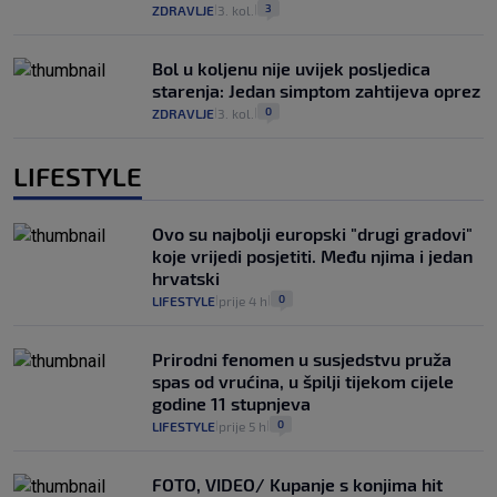
3
ZDRAVLJE
3. kol.
|
|
Bol u koljenu nije uvijek posljedica
starenja: Jedan simptom zahtijeva oprez
0
ZDRAVLJE
3. kol.
|
|
LIFESTYLE
Ovo su najbolji europski "drugi gradovi"
koje vrijedi posjetiti. Među njima i jedan
hrvatski
0
LIFESTYLE
prije 4 h
|
|
Prirodni fenomen u susjedstvu pruža
spas od vrućina, u špilji tijekom cijele
godine 11 stupnjeva
0
LIFESTYLE
prije 5 h
|
|
FOTO, VIDEO/ Kupanje s konjima hit