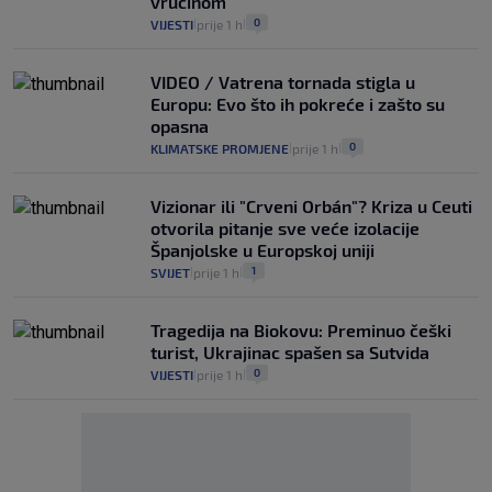
vrućinom
0
VIJESTI
prije 1 h
|
|
VIDEO / Vatrena tornada stigla u
Europu: Evo što ih pokreće i zašto su
opasna
0
KLIMATSKE PROMJENE
prije 1 h
|
|
Vizionar ili "Crveni Orbán"? Kriza u Ceuti
otvorila pitanje sve veće izolacije
Španjolske u Europskoj uniji
1
SVIJET
prije 1 h
|
|
Tragedija na Biokovu: Preminuo češki
turist, Ukrajinac spašen sa Sutvida
0
VIJESTI
prije 1 h
|
|