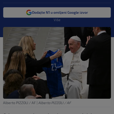
Dodajte N1 u omiljeni Google izvor
Više
Alberto PIZZOLI / AF
|
Alberto PIZZOLI / AF