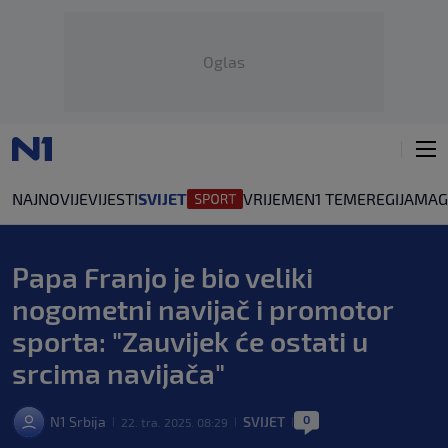
Oglas
NAJNOVIJE
VIJESTI
SVIJET
VRIJEME
N1 TEME
REGIJA
MAG
Papa Franjo je bio veliki
nogometni navijač i promotor
sporta: "Zauvijek će ostati u
srcima navijača"
0
N1 Srbija
SVIJET
22. tra. 2025. 08:29
|
|
|