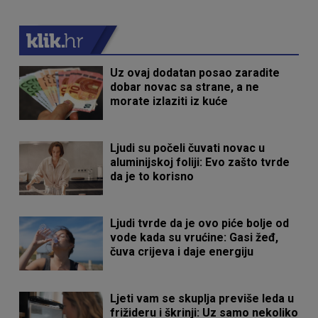
Uz ovaj dodatan posao zaradite
dobar novac sa strane, a ne
morate izlaziti iz kuće
Ljudi su počeli čuvati novac u
aluminijskoj foliji: Evo zašto tvrde
da je to korisno
Ljudi tvrde da je ovo piće bolje od
vode kada su vrućine: Gasi žeđ,
čuva crijeva i daje energiju
Ljeti vam se skuplja previše leda u
frižideru i škrinji: Uz samo nekoliko