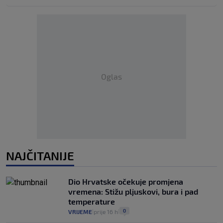
Oglas
NAJČITANIJE
Dio Hrvatske očekuje promjena
vremena: Stižu pljuskovi, bura i pad
temperature
0
VRIJEME
prije 16 h
|
|