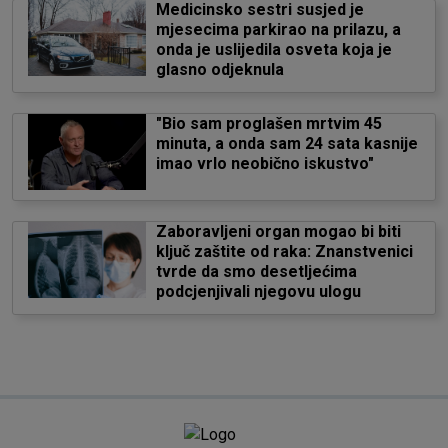
Medicinsko sestri susjed je
mjesecima parkirao na prilazu, a
onda je uslijedila osveta koja je
glasno odjeknula
"Bio sam proglašen mrtvim 45
minuta, a onda sam 24 sata kasnije
imao vrlo neobično iskustvo"
Zaboravljeni organ mogao bi biti
ključ zaštite od raka: Znanstvenici
tvrde da smo desetljećima
podcjenjivali njegovu ulogu