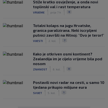
Stiže kratko osvježenje, a onda novi
toplinski val i rast temperatura
|
|
0
VRIJEME
prije 7 h
Totalni kolaps na jugu Hrvatske,
granica paralizirana. Neki iscrpljeni
putnici završili na Hitnoj: "Ovo je teror!"
|
|
7
VIJESTI
2. kol.
Kako je otkriven osmi kontinent?
Zealandija im je cijelo vrijeme bila pod
nosom
|
|
0
ZNANOST
6. kol.
Postavili novi radar na cesti, u samo 10
tjedana prikupio milijune eura
|
|
1
SVIJET
5. kol.