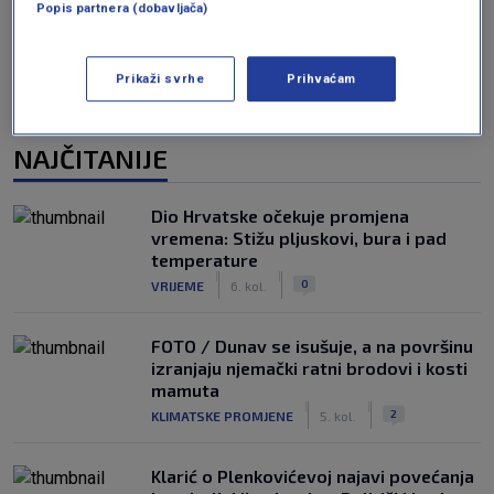
Popis partnera (dobavljača)
Prikaži svrhe
Prihvaćam
NAJČITANIJE
Dio Hrvatske očekuje promjena
vremena: Stižu pljuskovi, bura i pad
temperature
|
|
0
VRIJEME
6. kol.
FOTO / Dunav se isušuje, a na površinu
izranjaju njemački ratni brodovi i kosti
mamuta
|
|
2
KLIMATSKE PROMJENE
5. kol.
Klarić o Plenkovićevoj najavi povećanja