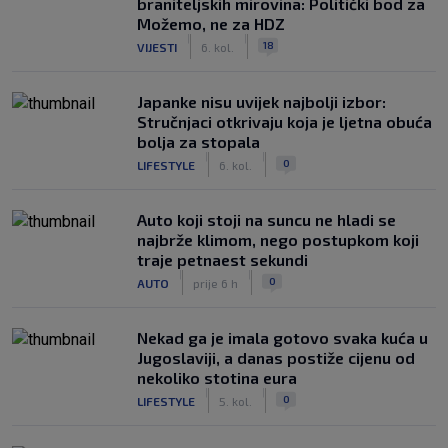
braniteljskih mirovina: Politički bod za
Možemo, ne za HDZ
|
|
18
VIJESTI
6. kol.
Japanke nisu uvijek najbolji izbor:
Stručnjaci otkrivaju koja je ljetna obuća
bolja za stopala
|
|
0
LIFESTYLE
6. kol.
Auto koji stoji na suncu ne hladi se
najbrže klimom, nego postupkom koji
traje petnaest sekundi
|
|
0
AUTO
prije 6 h
Nekad ga je imala gotovo svaka kuća u
Jugoslaviji, a danas postiže cijenu od
nekoliko stotina eura
|
|
0
LIFESTYLE
5. kol.