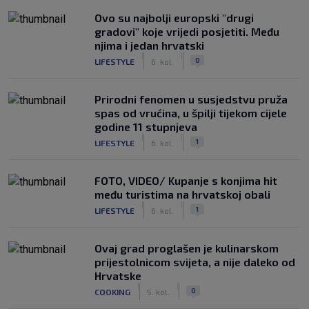
Ovo su najbolji europski "drugi
gradovi" koje vrijedi posjetiti. Među
njima i jedan hrvatski
|
|
0
LIFESTYLE
6. kol.
Prirodni fenomen u susjedstvu pruža
spas od vrućina, u špilji tijekom cijele
godine 11 stupnjeva
|
|
1
LIFESTYLE
6. kol.
FOTO, VIDEO/ Kupanje s konjima hit
među turistima na hrvatskoj obali
|
|
1
LIFESTYLE
6. kol.
Ovaj grad proglašen je kulinarskom
prijestolnicom svijeta, a nije daleko od
Hrvatske
|
|
0
COOKING
5. kol.