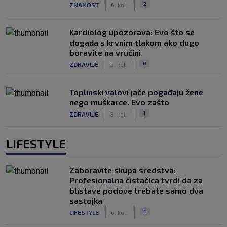
|
|
2
ZNANOST
6. kol.
Kardiolog upozorava: Evo što se
događa s krvnim tlakom ako dugo
boravite na vrućini
|
|
0
ZDRAVLJE
5. kol.
Toplinski valovi jače pogađaju žene
nego muškarce. Evo zašto
|
|
1
ZDRAVLJE
3. kol.
LIFESTYLE
Zaboravite skupa sredstva:
Profesionalna čistačica tvrdi da za
blistave podove trebate samo dva
sastojka
|
|
0
LIFESTYLE
6. kol.