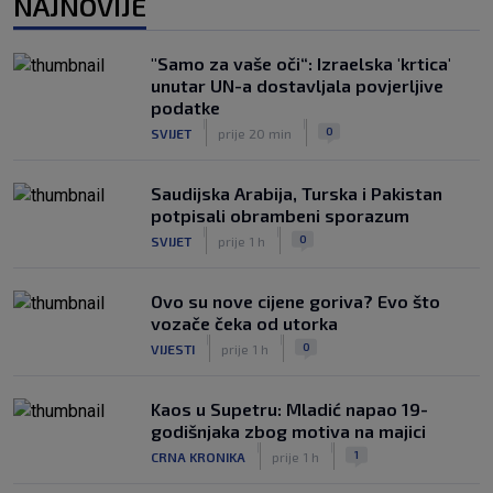
NAJNOVIJE
Dinamo ostao kratak u senzacionalnom
preokretu, Juventus slavio na
otvaranju Ramljakova turnira
"Samo za vaše oči“: Izraelska 'krtica'
|
unutar UN-a dostavljala povjerljive
SK
prije 5 h
podatke
Trener Žalgirisa ne odustaje: ‘Vidi se
|
|
0
SVIJET
prije 20 min
razlika u kvaliteti, ali pokušat ćemo
iznenaditi na Poljudu’
|
Saudijska Arabija, Turska i Pakistan
SK
prije 5 h
potpisali obrambeni sporazum
|
|
0
SVIJET
prije 1 h
Ovo su nove cijene goriva? Evo što
vozače čeka od utorka
|
|
0
VIJESTI
prije 1 h
Kaos u Supetru: Mladić napao 19-
godišnjaka zbog motiva na majici
|
|
1
CRNA KRONIKA
prije 1 h