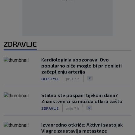
ZDRAVLJE
Kardiologinja upozorava: Ovo
popularno piće moglo bi pridonijeti
začepljenju arterija
|
|
2
LIFESTYLE
prije 6 h
Stalno ste pospani tijekom dana?
Znanstvenici su možda otkrili zašto
|
|
0
ZDRAVLJE
prije 7 h
Izvanredno otkriće: Aktivni sastojak
Viagre zaustavlja metastaze