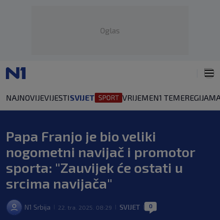
Oglas
NAJNOVIJE
VIJESTI
SVIJET
VRIJEME
N1 TEME
REGIJA
MA
Papa Franjo je bio veliki
nogometni navijač i promotor
sporta: "Zauvijek će ostati u
srcima navijača"
0
N1 Srbija
SVIJET
22. tra. 2025. 08:29
|
|
|