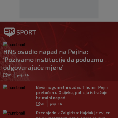
SPORT
HNS osudio napad na Pejina:
‘Pozivamo institucije da poduzmu
odgovarajuće mjere’
|
SK
prije 2 h
Bivši nogometni sudac Tihomir Pejin
pretučen u Osijeku, policija istražuje
brutalni napad
|
SK
prije 3 h
Predsjednik Žalgirisa: Hajduk je zvijer
na drugoj razini, naučili smo lekciju