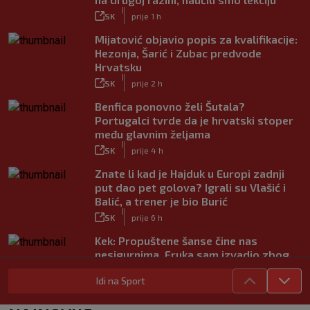
|
SK
prije 1 h
Mijatović objavio popis za kvalifikacije:
Hezonja, Šarić i Zubac predvode
Hrvatsku
|
SK
prije 2 h
Benfica ponovno želi Šutala?
Portugalci tvrde da je hrvatski stoper
među glavnim željama
|
SK
prije 4 h
Znate li kad je Hajduk u Europi zadnji
put dao pet golova? Igrali su Vlašić i
Balić, a trener je bio Burić
|
SK
prije 6 h
Kek: Propuštene šanse čine nas
nesigurnima. Fruka sam izvadio zbog
ozljede, pripremamo se na život bez
Idi na Sport
njega
|
SK
prije 6 h