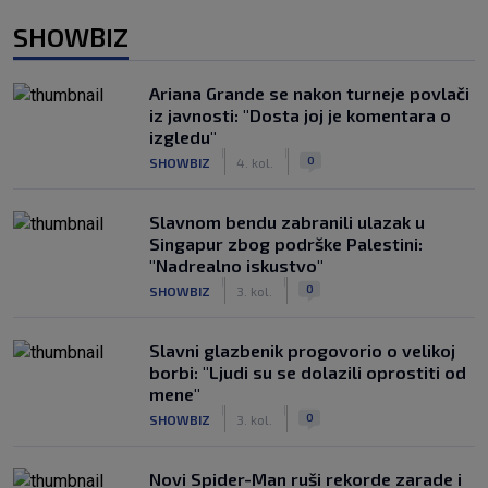
SHOWBIZ
Ariana Grande se nakon turneje povlači
iz javnosti: "Dosta joj je komentara o
izgledu"
|
|
0
SHOWBIZ
4. kol.
Slavnom bendu zabranili ulazak u
Singapur zbog podrške Palestini:
"Nadrealno iskustvo"
|
|
0
SHOWBIZ
3. kol.
Slavni glazbenik progovorio o velikoj
borbi: "Ljudi su se dolazili oprostiti od
mene"
|
|
0
SHOWBIZ
3. kol.
Novi Spider-Man ruši rekorde zarade i