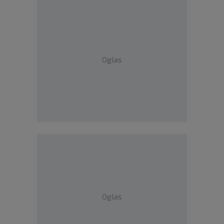
Oglas
Oglas