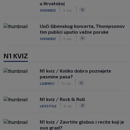
u Hrvatskoj
|
|
0
SHOWBIZ
3. kol.
Uoči šibenskog koncerta, Thompsonov
tim publici uputio važne poruke
|
|
4
SHOWBIZ
3. kol.
N1 KVIZ
N1 kviz / Koliko dobro poznajete
pasmine pasa?
|
|
0
LJUBIMCI
13. lip.
N1 kviz / Rock & Roll
|
|
0
LIFESTYLE
8. lip.
N1 kviz / Zavrtite globus i recite koji je
ovo grad?