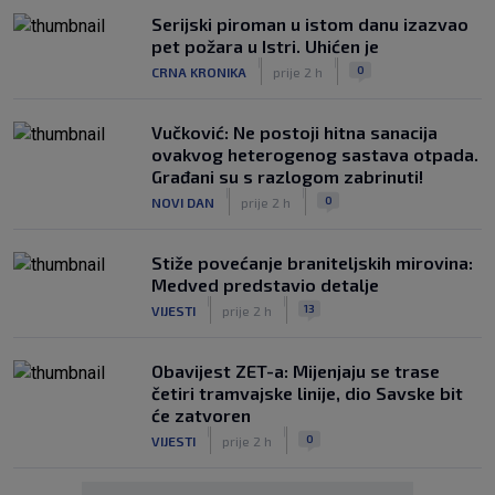
Serijski piroman u istom danu izazvao
pet požara u Istri. Uhićen je
|
|
0
CRNA KRONIKA
prije 2 h
Vučković: Ne postoji hitna sanacija
ovakvog heterogenog sastava otpada.
Građani su s razlogom zabrinuti!
|
|
0
NOVI DAN
prije 2 h
Stiže povećanje braniteljskih mirovina:
Medved predstavio detalje
|
|
13
VIJESTI
prije 2 h
Obavijest ZET-a: Mijenjaju se trase
četiri tramvajske linije, dio Savske bit
će zatvoren
|
|
0
VIJESTI
prije 2 h