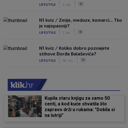
|
|
0
LIFESTYLE
2. lip.
N1 kviz / Zmije, meduze, komarci... Tko
je najopasniji?
|
|
0
LIFESTYLE
1. lip.
N1 kviz / Koliko dobro poznajete
stihove Đorđa Balaševića?
|
|
11
LIFESTYLE
18. svi.
Kupila staru knjigu za samo 50
centi, a kod kuće shvatila što
zapravo drži u rukama: "Dobila si
na lutriji"