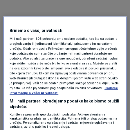
Brinemo o vašoj privatnosti
Mi i naši partneri
603
pohranjujemo osobne podatke, kao što su podaci o
pregledavanju ili jedinstveni identifikatori, i pristupamo im na vašem
uređaju. Odabirom opcije Prihvaćam omogućit ćete tehnologije praćenja
Oglas
koje podržavaju svrhe za čije pružanje mi i naši partneri obrađujemo
podatke. Ako su alati za praćenje onemogućeni, određeni sadržaj i oglasi
koje vidite možda više neće biti toliko relevantni za vas. Možete se vratiti
na ovaj izbornik kako biste izmijenili svoje odabire ili povukli pristanak u
bilo kojem trenutku klikom na Upravljaj postavkama poveznicu pri dnu
web-stranice [ili plutajuće ikone u donjem lijevom kutu web stranice, ako
je primjenjivo]. Vaši će se odabiri primijeniti kako je opisano u dijelu Web-
mjesto. Za više pojedinosti pogledajte našu Politiku privatnosti.
Dodatne
informacije o vašoj privatnosti
Mi i naši partneri obrađujemo podatke kako bismo pružili
sljedeće:
Korištenje preciznih geolokacijskih podataka. Aktivno skeniranje
karakteristika uređaja za identifikaciju. Pohrana i/ili pristup podacima na
uređaju. Personalizirano oglašavanje i sadržaj, mjerenje oglašavanja i
Oglas
sadržaja, uvidi u publiku i razvoj usluga.