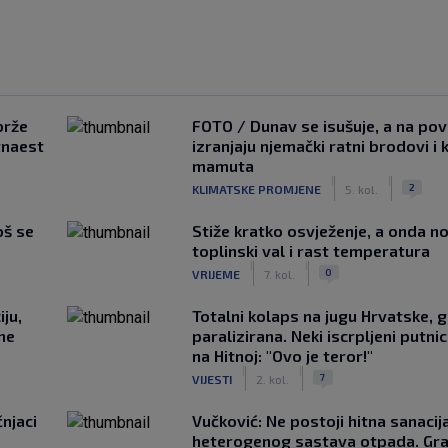
brže
FOTO / Dunav se isušuje, a na pov
tnaest
izranjaju njemački ratni brodovi i 
mamuta
|
|
2
KLIMATSKE PROMJENE
5. kol.
oš se
Stiže kratko osvježenje, a onda no
toplinski val i rast temperatura
|
|
0
VRIJEME
7. kol.
ju,
Totalni kolaps na jugu Hrvatske, g
 ne
paralizirana. Neki iscrpljeni putnici
na Hitnoj: "Ovo je teror!"
|
|
7
VIJESTI
2. kol.
čnjaci
Vučković: Ne postoji hitna sanaci
heterogenog sastava otpada. Gra