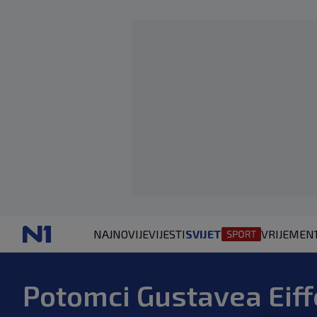
NAJNOVIJE
VIJESTI
SVIJET
VRIJEME
N
Potomci Gustavea Eiff