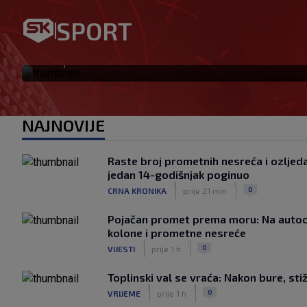
Bio je hit druge lige, a sada 
SPORT
‘Imao sam 16 ponuda, ali ht
|
SK
prije 31 min
NAJNOVIJE
Raste broj prometnih nesreća i ozljeda:
jedan 14-godišnjak poginuo
|
|
0
CRNA KRONIKA
prije 21 min
Pojačan promet prema moru: Na auto
kolone i prometne nesreće
|
|
0
VIJESTI
prije 1 h
Toplinski val se vraća: Nakon bure, stiž
|
|
0
VRIJEME
prije 1 h