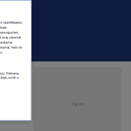
identifikatori,
 koje
 onemogućeni,
a ovaj izbornik
ostavkama
njivo]. Vaši će
ku
lovom
ciju. Pohrana
žaja, uvidi u
Oglas