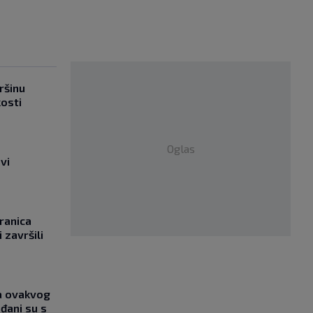
ršinu
kosti
Oglas
vi
ranica
 završili
ja ovakvog
đani su s