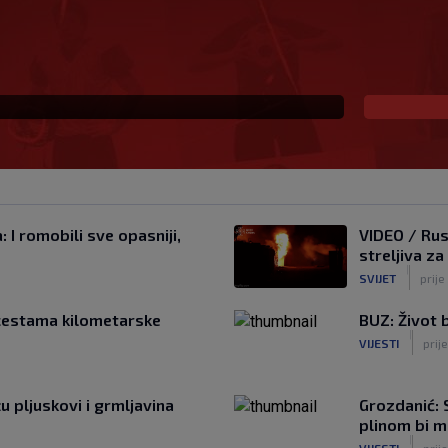
s Istrom prijeti Hajduku:
io sam SHNL’
 I romobili sve opasniji,
VIDEO / Rus
streljiva za
|
SVIJET
prij
cestama kilometarske
BUZ: Život b
|
VIJESTI
prije
u pljuskovi i grmljavina
Grozdanić: S
plinom bi m
|
VIJESTI
prije