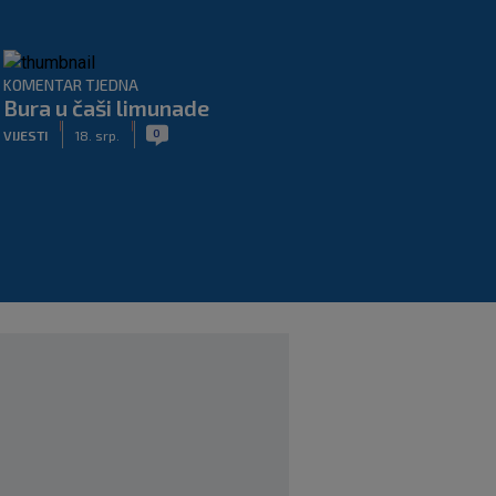
KOMENTAR TJEDNA
Bura u čaši limunade
|
|
0
VIJESTI
18. srp.