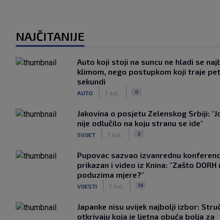
NAJČITANIJE
Auto koji stoji na suncu ne hladi se naj
klimom, nego postupkom koji traje pe
sekundi
|
|
0
AUTO
7. kol.
Jakovina o posjetu Zelenskog Srbiji: "J
nije odlučilo na koju stranu se ide"
|
|
3
SVIJET
7. kol.
Pupovac sazvao izvanrednu konferenci
prikazan i video iz Knina: "Zašto DORH
poduzima mjere?"
|
|
19
VIJESTI
7. kol.
Japanke nisu uvijek najbolji izbor: Stru
otkrivaju koja je ljetna obuća bolja za