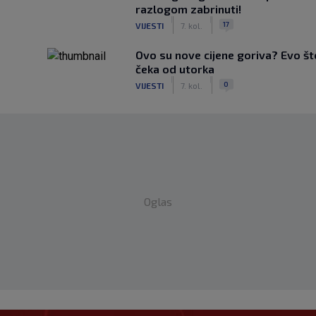
razlogom zabrinuti!
|
|
17
VIJESTI
7. kol.
Ovo su nove cijene goriva? Evo š
čeka od utorka
|
|
0
VIJESTI
7. kol.
Oglas