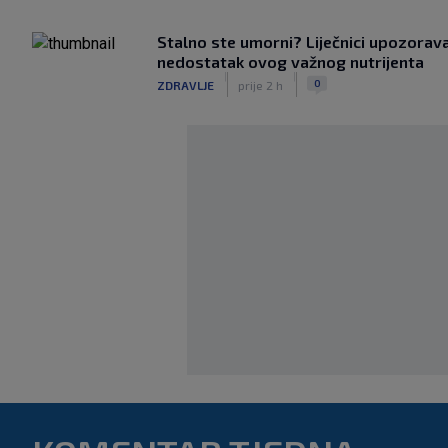
Stalno ste umorni? Liječnici upozorava
nedostatak ovog važnog nutrijenta
|
|
0
ZDRAVLJE
prije 2 h