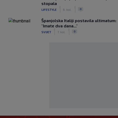
stopala
|
|
0
LIFESTYLE
6. kol.
Španjolska Italiji postavila ultimatum:
"Imate dva dana..."
|
|
0
SVIJET
7. kol.