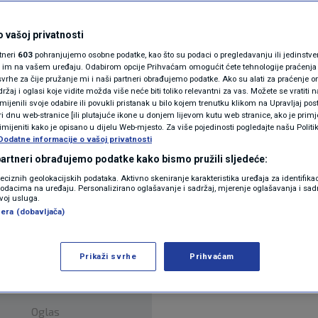
 na Eiffelovom tornju
N1(DIS)INFO
KLIMATSKE PROMJENE
 vašoj privatnosti
ara
rtneri
603
pohranjujemo osobne podatke, kao što su podaci o pregledavanju ili jedinstveni 
FOTO
o im na vašem uređaju. Odabirom opcije Prihvaćam omogućit ćete tehnologije praćenja
vrhe za čije pružanje mi i naši partneri obrađujemo podatke. Ako su alati za praćenje
žaj i oglasi koje vidite možda više neće biti toliko relevantni za vas. Možete se vratiti n
VIDEO
zmijenili svoje odabire ili povukli pristanak u bilo kojem trenutku klikom na Upravljaj p
i dnu web-stranice [ili plutajuće ikone u donjem lijevom kutu web stranice, ako je primje
rimijeniti kako je opisano u dijelu Web-mjesto. Za više pojedinosti pogledajte našu Politi
Dodatne informacije o vašoj privatnosti
 partneri obrađujemo podatke kako bismo pružili sljedeće:
kta trajnog isticanja olimpijskih krugova na Eiffe
reciznih geolokacijskih podataka. Aktivno skeniranje karakteristika uređaja za identifika
p podacima na uređaju. Personalizirano oglašavanje i sadržaj, mjerenje oglašavanja i sadr
da neće oštetiti spomenik.
Pročitaj više
zvoj usluga.
era (dobavljača)
Prikaži svrhe
Prihvaćam
Oglas