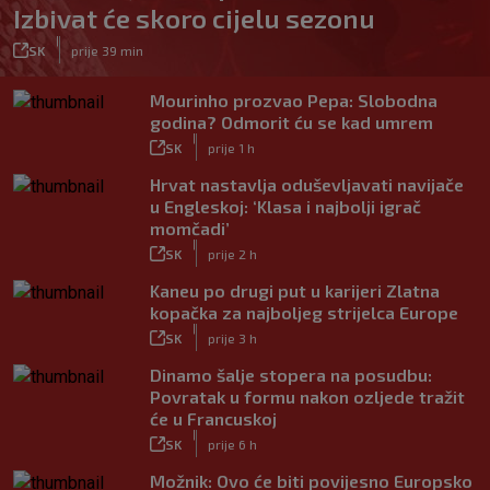
Izbivat će skoro cijelu sezonu
|
SK
prije 39 min
Mourinho prozvao Pepa: Slobodna
godina? Odmorit ću se kad umrem
|
SK
prije 1 h
Hrvat nastavlja oduševljavati navijače
u Engleskoj: ‘Klasa i najbolji igrač
momčadi’
|
SK
prije 2 h
Kaneu po drugi put u karijeri Zlatna
kopačka za najboljeg strijelca Europe
|
SK
prije 3 h
Dinamo šalje stopera na posudbu:
Povratak u formu nakon ozljede tražit
će u Francuskoj
|
SK
prije 6 h
Možnik: Ovo će biti povijesno Europsko