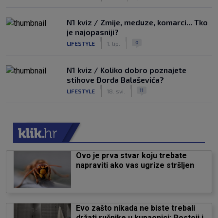
N1 kviz / Zmije, meduze, komarci... Tko
je najopasniji?
|
|
0
LIFESTYLE
1. lip.
N1 kviz / Koliko dobro poznajete
stihove Đorđa Balaševića?
|
|
11
LIFESTYLE
18. svi.
Ovo je prva stvar koju trebate
napraviti ako vas ugrize stršljen
Evo zašto nikada ne biste trebali
držati ručnike u kupaonici: Postoji i