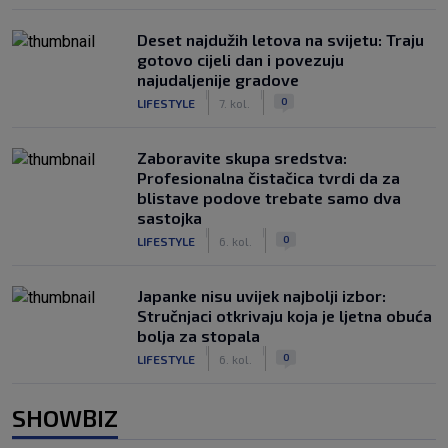
Deset najdužih letova na svijetu: Traju
gotovo cijeli dan i povezuju
najudaljenije gradove
|
|
0
LIFESTYLE
7. kol.
Zaboravite skupa sredstva:
Profesionalna čistačica tvrdi da za
blistave podove trebate samo dva
sastojka
|
|
0
LIFESTYLE
6. kol.
Japanke nisu uvijek najbolji izbor:
Stručnjaci otkrivaju koja je ljetna obuća
bolja za stopala
|
|
0
LIFESTYLE
6. kol.
SHOWBIZ