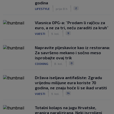
godina
|
|
2
LIFESTYLE
prije 8 h
Vlasnica OPG-a: "Prodam li rajčicu za
euro, a ne za tri, neću zaraditi za kruh"
|
|
9
VIJESTI
9. kol.
Napravite pljeskavice kao iz restorana:
Za savršeno mekano i sočno meso
isprobajte ovaj trik
|
|
0
COOKING
8. kol.
Država iseljava antifašiste: Zgradu
vrijednu milijune eura koriste 70
godina, ne znaju hoće li se ikad vratiti
|
|
14
VIJESTI
9. kol.
Totalni kolaps na jugu Hrvatske,
granica paralizirana. Neki iscrpljeni