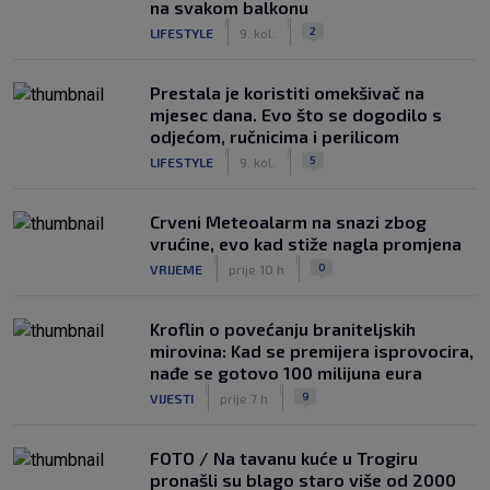
na svakom balkonu
|
|
2
LIFESTYLE
9. kol.
Prestala je koristiti omekšivač na
mjesec dana. Evo što se dogodilo s
odjećom, ručnicima i perilicom
|
|
5
LIFESTYLE
9. kol.
Crveni Meteoalarm na snazi zbog
vrućine, evo kad stiže nagla promjena
|
|
0
VRIJEME
prije 10 h
Kroflin o povećanju braniteljskih
mirovina: Kad se premijera isprovocira,
nađe se gotovo 100 milijuna eura
|
|
9
VIJESTI
prije 7 h
FOTO / Na tavanu kuće u Trogiru
pronašli su blago staro više od 2000