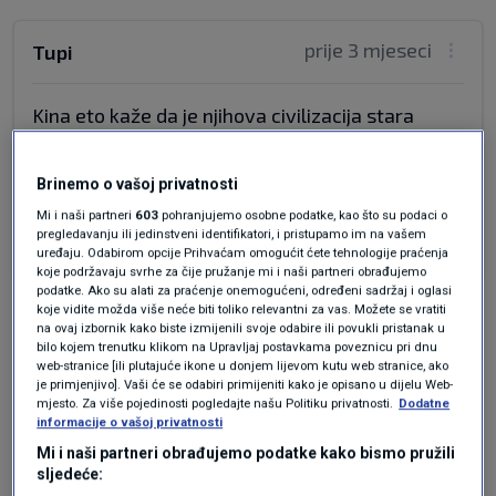
prije 3 mjeseci
Tupi
Kina eto kaže da je njihova civilizacija stara
5000 g e pa stvar je u tome što oni to ne mogu
dokazati pa nemogu dokazati da su izgradili tkz
Brinemo o vašoj privatnosti
kineski zid .
Mi i naši partneri
603
pohranjujemo osobne podatke, kao što su podaci o
Odgovor
pregledavanju ili jedinstveni identifikatori, i pristupamo im na vašem
uređaju. Odabirom opcije Prihvaćam omogućit ćete tehnologije praćenja
koje podržavaju svrhe za čije pružanje mi i naši partneri obrađujemo
podatke. Ako su alati za praćenje onemogućeni, određeni sadržaj i oglasi
koje vidite možda više neće biti toliko relevantni za vas. Možete se vratiti
na ovaj izbornik kako biste izmijenili svoje odabire ili povukli pristanak u
bilo kojem trenutku klikom na Upravljaj postavkama poveznicu pri dnu
web-stranice [ili plutajuće ikone u donjem lijevom kutu web stranice, ako
je primjenjivo]. Vaši će se odabiri primijeniti kako je opisano u dijelu Web-
mjesto. Za više pojedinosti pogledajte našu Politiku privatnosti.
Dodatne
informacije o vašoj privatnosti
Oglas
Mi i naši partneri obrađujemo podatke kako bismo pružili
sljedeće: