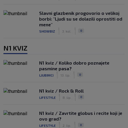
Slavni glazbenik progovorio o velikoj
borbi: "Ljudi su se dolazili oprostiti od
mene"
|
|
0
SHOWBIZ
3. kol.
N1 KVIZ
N1 kviz / Koliko dobro poznajete
pasmine pasa?
|
|
0
LJUBIMCI
13. lip.
N1 kviz / Rock & Roll
|
|
0
LIFESTYLE
8. lip.
N1 kviz / Zavrtite globus i recite koji je
ovo grad?
|
|
0
LIFESTYLE
2. lip.