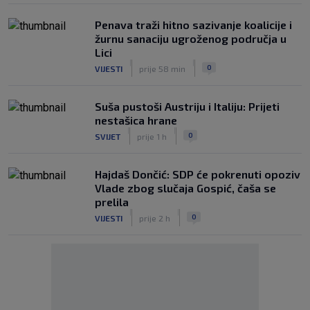
Penava traži hitno sazivanje koalicije i
žurnu sanaciju ugroženog područja u
Lici
|
|
0
VIJESTI
prije 58 min
Suša pustoši Austriju i Italiju: Prijeti
nestašica hrane
|
|
0
SVIJET
prije 1 h
Hajdaš Dončić: SDP će pokrenuti opoziv
Vlade zbog slučaja Gospić, čaša se
prelila
|
|
0
VIJESTI
prije 2 h