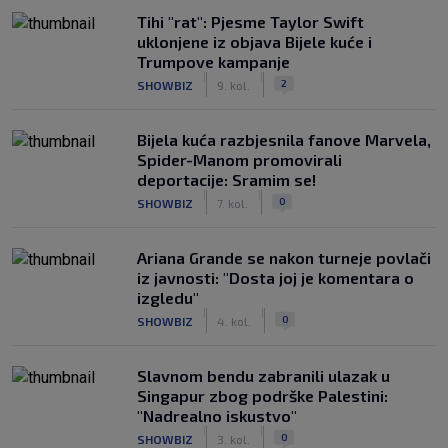
Tihi "rat": Pjesme Taylor Swift
uklonjene iz objava Bijele kuće i
Trumpove kampanje
|
|
2
SHOWBIZ
9. kol.
Bijela kuća razbjesnila fanove Marvela,
Spider-Manom promovirali
deportacije: Sramim se!
|
|
0
SHOWBIZ
7. kol.
Ariana Grande se nakon turneje povlači
iz javnosti: "Dosta joj je komentara o
izgledu"
|
|
0
SHOWBIZ
4. kol.
Slavnom bendu zabranili ulazak u
Singapur zbog podrške Palestini:
"Nadrealno iskustvo"
|
|
0
SHOWBIZ
3. kol.