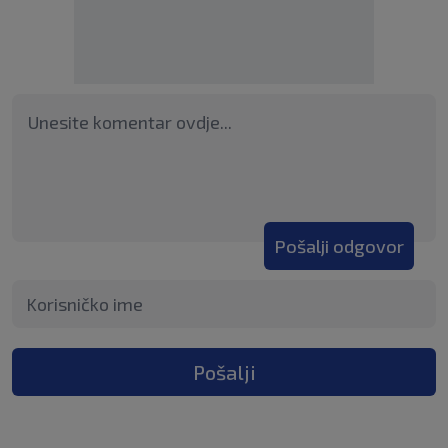
Pošalji odgovor
Pošalji