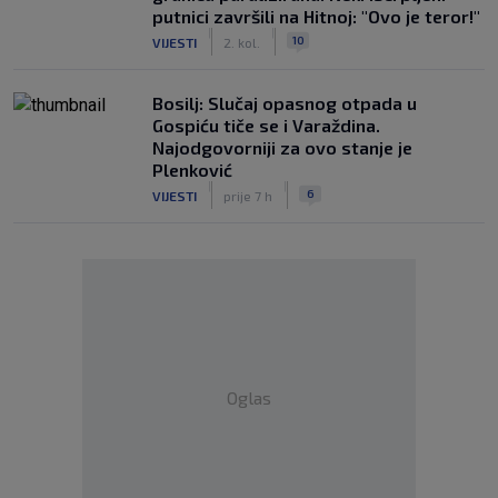
putnici završili na Hitnoj: "Ovo je teror!"
|
|
10
VIJESTI
2. kol.
Bosilj: Slučaj opasnog otpada u
Gospiću tiče se i Varaždina.
Najodgovorniji za ovo stanje je
Plenković
|
|
6
VIJESTI
prije 7 h
Oglas