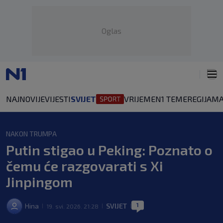
Oglas
NAJNOVIJE
VIJESTI
SVIJET
VRIJEME
N1 TEME
REGIJA
MA
NAKON TRUMPA
Putin stigao u Peking: Poznato o
čemu će razgovarati s Xi
Jinpingom
1
Hina
SVIJET
19. svi. 2026. 21:28
|
|
|