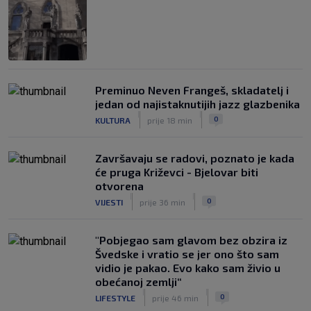
Preminuo Neven Frangeš, skladatelj i
jedan od najistaknutijih jazz glazbenika
|
|
0
KULTURA
prije 18 min
Završavaju se radovi, poznato je kada
će pruga Križevci - Bjelovar biti
otvorena
|
|
0
VIJESTI
prije 36 min
"Pobjegao sam glavom bez obzira iz
Švedske i vratio se jer ono što sam
vidio je pakao. Evo kako sam živio u
obećanoj zemlji“
|
|
0
LIFESTYLE
prije 46 min