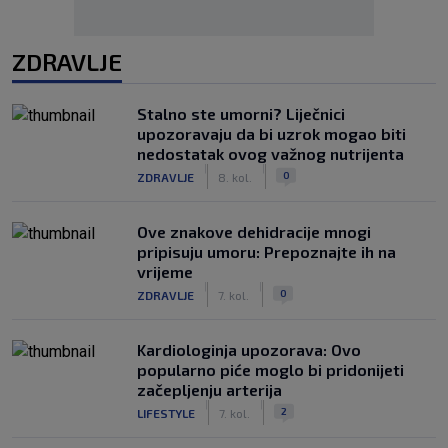
ZDRAVLJE
Stalno ste umorni? Liječnici
upozoravaju da bi uzrok mogao biti
nedostatak ovog važnog nutrijenta
|
|
0
ZDRAVLJE
8. kol.
Ove znakove dehidracije mnogi
pripisuju umoru: Prepoznajte ih na
vrijeme
|
|
0
ZDRAVLJE
7. kol.
Kardiologinja upozorava: Ovo
popularno piće moglo bi pridonijeti
začepljenju arterija
|
|
2
LIFESTYLE
7. kol.