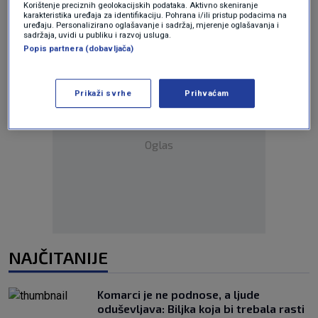
Korištenje preciznih geolokacijskih podataka. Aktivno skeniranje
karakteristika uređaja za identifikaciju. Pohrana i/ili pristup podacima na
uređaju. Personalizirano oglašavanje i sadržaj, mjerenje oglašavanja i
sadržaja, uvidi u publiku i razvoj usluga.
Popis partnera (dobavljača)
Prikaži svrhe
Prihvaćam
Oglas
NAJČITANIJE
Komarci je ne podnose, a ljude
oduševljava: Biljka koja bi trebala rasti