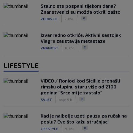
Stalno ste pospani tijekom dana?
Znanstvenici su možda otkrili zašto
|
|
0
ZDRAVLJE
7. kol.
Izvanredno otkriće: Aktivni sastojak
Viagre zaustavlja metastaze
|
|
2
ZNANOST
6. kol.
LIFESTYLE
VIDEO / Ronioci kod Sicilije pronašli
rimsku olupinu staru više od 2100
godina: "Srce mi je zastalo"
|
|
0
SVIJET
prije 9 h
Kad je najbolje uzeti pauzu za ručak na
poslu? Evo što kažu stručnjaci
|
|
0
LIFESTYLE
9. kol.