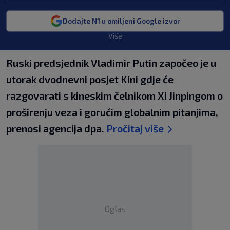
Dodajte N1 u omiljeni Google izvor
Više
Ruski predsjednik Vladimir Putin započeo je u
utorak dvodnevni posjet Kini gdje će
razgovarati s kineskim čelnikom Xi Jinpingom o
proširenju veza i gorućim globalnim pitanjima,
prenosi agencija dpa.
Pročitaj više
Oglas