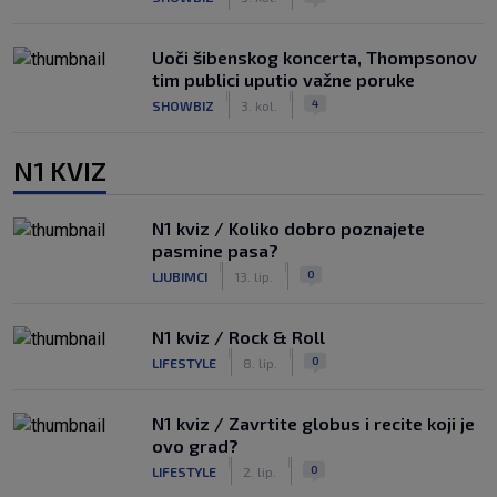
Uoči šibenskog koncerta, Thompsonov
tim publici uputio važne poruke
|
|
4
SHOWBIZ
3. kol.
N1 KVIZ
N1 kviz / Koliko dobro poznajete
pasmine pasa?
|
|
0
LJUBIMCI
13. lip.
N1 kviz / Rock & Roll
|
|
0
LIFESTYLE
8. lip.
N1 kviz / Zavrtite globus i recite koji je
ovo grad?
|
|
0
LIFESTYLE
2. lip.