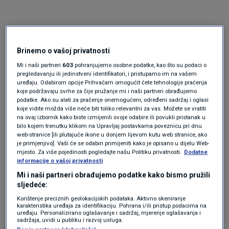
Brinemo o vašoj privatnosti
Mi i naši partneri
603
pohranjujemo osobne podatke, kao što su podaci o
pregledavanju ili jedinstveni identifikatori, i pristupamo im na vašem
uređaju. Odabirom opcije Prihvaćam omogućit ćete tehnologije praćenja
Oglas
koje podržavaju svrhe za čije pružanje mi i naši partneri obrađujemo
podatke. Ako su alati za praćenje onemogućeni, određeni sadržaj i oglasi
koje vidite možda više neće biti toliko relevantni za vas. Možete se vratiti
na ovaj izbornik kako biste izmijenili svoje odabire ili povukli pristanak u
bilo kojem trenutku klikom na Upravljaj postavkama poveznicu pri dnu
web-stranice [ili plutajuće ikone u donjem lijevom kutu web stranice, ako
je primjenjivo]. Vaši će se odabiri primijeniti kako je opisano u dijelu Web-
mjesto. Za više pojedinosti pogledajte našu Politiku privatnosti.
Dodatne
informacije o vašoj privatnosti
Mi i naši partneri obrađujemo podatke kako bismo pružili
sljedeće:
Korištenje preciznih geolokacijskih podataka. Aktivno skeniranje
karakteristika uređaja za identifikaciju. Pohrana i/ili pristup podacima na
uređaju. Personalizirano oglašavanje i sadržaj, mjerenje oglašavanja i
Oglas
sadržaja, uvidi u publiku i razvoj usluga.