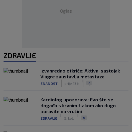
Oglas
ZDRAVLJE
Izvanredno otkriće: Aktivni sastojak
Viagre zaustavlja metastaze
|
|
2
ZNANOST
prije 13 h
Kardiolog upozorava: Evo što se
događa s krvnim tlakom ako dugo
boravite na vrućini
|
|
0
ZDRAVLJE
5. kol.