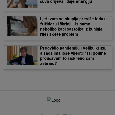
čuva crijeva i daje energiju
Ljeti vam se skuplja previše leda u
frižideru i škrinji: Uz samo
nekoliko kapi sastojka iz kuhinje
riješit ćete problem
Predvidio pandemiju i Veliku krizu,
a sada ima loše vijesti: "Tri godine
proučavam to i iskreno sam
zabrinut"