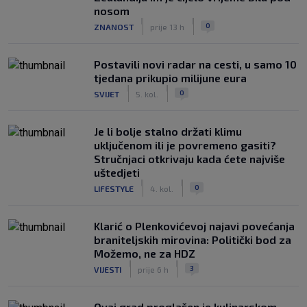
nosom
|
|
0
ZNANOST
prije 13 h
Postavili novi radar na cesti, u samo 10
tjedana prikupio milijune eura
|
|
0
SVIJET
5. kol.
Je li bolje stalno držati klimu
uključenom ili je povremeno gasiti?
Stručnjaci otkrivaju kada ćete najviše
uštedjeti
|
|
0
LIFESTYLE
4. kol.
Klarić o Plenkovićevoj najavi povećanja
braniteljskih mirovina: Politički bod za
Možemo, ne za HDZ
|
|
3
VIJESTI
prije 6 h
Ovaj grad proglašen je kulinarskom