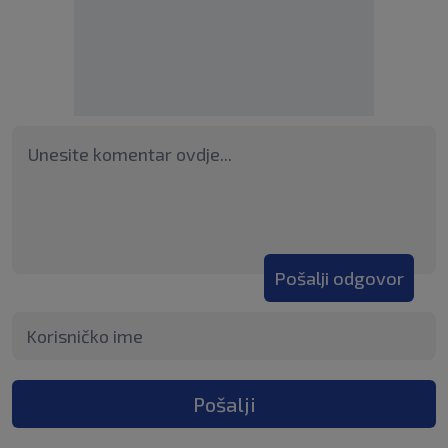
Pošalji odgovor
Pošalji