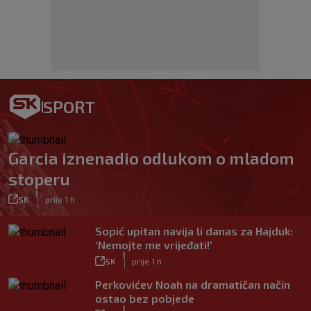
SPORT
Garcia iznenadio odlukom o mladom
stoperu
|
SK
prije 1 h
Sopić upitan navija li danas za Hajduk:
‘Nemojte me vrijeđati!’
|
SK
prije 1 h
Perkovićev Noah na dramatičan način
ostao bez pobjede
|