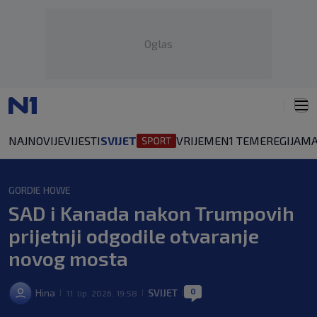
Oglas
NAJNOVIJE
VIJESTI
SVIJET
VRIJEME
N1 TEME
REGIJA
MA
GORDIE HOWE
SAD i Kanada nakon Trumpovih
prijetnji odgodile otvaranje
novog mosta
0
Hina
SVIJET
11. lip. 2026. 19:58
|
|
|