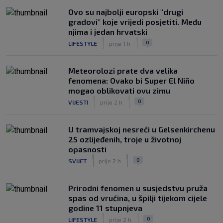
Ovo su najbolji europski "drugi
gradovi" koje vrijedi posjetiti. Među
njima i jedan hrvatski
|
|
0
LIFESTYLE
prije 1 h
Meteorolozi prate dva velika
fenomena: Ovako bi Super El Niño
mogao oblikovati ovu zimu
|
|
0
VIJESTI
prije 2 h
U tramvajskoj nesreći u Gelsenkirchenu
25 ozlijeđenih, troje u životnoj
opasnosti
|
|
0
SVIJET
prije 2 h
Prirodni fenomen u susjedstvu pruža
spas od vrućina, u špilji tijekom cijele
godine 11 stupnjeva
|
|
0
LIFESTYLE
prije 2 h