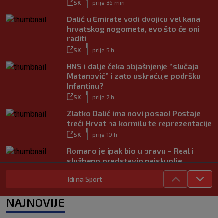
SK
prije 36 min
Dalić u Emirate vodi dvojicu velikana
hrvatskog nogometa, evo što će oni
raditi
|
SK
prije 5 h
HNS i dalje čeka objašnjenje “slučaja
Matanović” i zato uskraćuje podršku
Infantinu?
|
SK
prije 2 h
Zlatko Dalić ima novi posao! Postaje
treći Hrvat na kormilu te reprezentacije
|
SK
prije 10 h
Romano je ipak bio u pravu – Real i
službeno predstavio najskuplje
pojačanje u povijesti
Idi na Sport
|
SK
prije 4 h
UEFA poslala oštru poruku Infantinu:
NAJNOVIJE
‘Ništa se ne mijenja, bojkot SP-a i dalje
je na snazi’