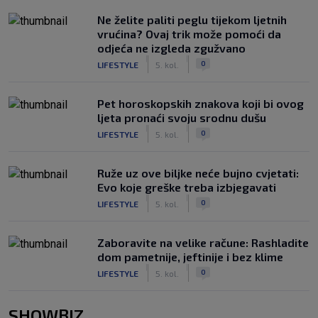
Ne želite paliti peglu tijekom ljetnih
vrućina? Ovaj trik može pomoći da
odjeća ne izgleda zgužvano
|
|
0
LIFESTYLE
5. kol.
Pet horoskopskih znakova koji bi ovog
ljeta pronaći svoju srodnu dušu
|
|
0
LIFESTYLE
5. kol.
Ruže uz ove biljke neće bujno cvjetati:
Evo koje greške treba izbjegavati
|
|
0
LIFESTYLE
5. kol.
Zaboravite na velike račune: Rashladite
dom pametnije, jeftinije i bez klime
|
|
0
LIFESTYLE
5. kol.
SHOWBIZ