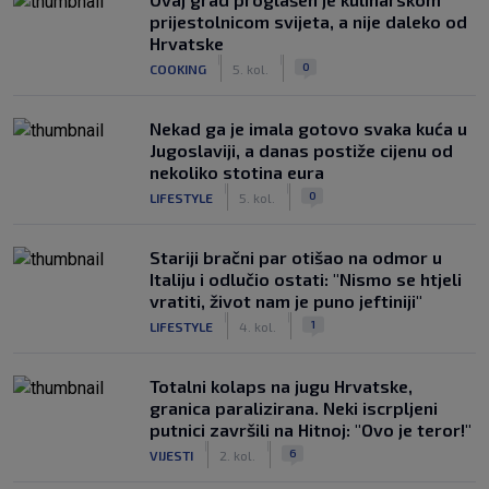
prijestolnicom svijeta, a nije daleko od
Hrvatske
|
|
0
COOKING
5. kol.
Nekad ga je imala gotovo svaka kuća u
Jugoslaviji, a danas postiže cijenu od
nekoliko stotina eura
|
|
0
LIFESTYLE
5. kol.
Stariji bračni par otišao na odmor u
Italiju i odlučio ostati: "Nismo se htjeli
vratiti, život nam je puno jeftiniji"
|
|
1
LIFESTYLE
4. kol.
Totalni kolaps na jugu Hrvatske,
granica paralizirana. Neki iscrpljeni
putnici završili na Hitnoj: "Ovo je teror!"
|
|
6
VIJESTI
2. kol.