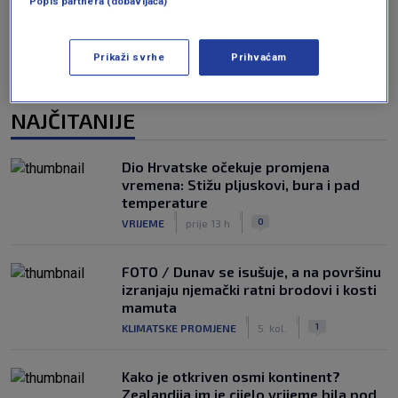
Popis partnera (dobavljača)
Prikaži svrhe
Prihvaćam
NAJČITANIJE
Dio Hrvatske očekuje promjena
vremena: Stižu pljuskovi, bura i pad
temperature
|
|
0
VRIJEME
prije 13 h
FOTO / Dunav se isušuje, a na površinu
izranjaju njemački ratni brodovi i kosti
mamuta
|
|
1
KLIMATSKE PROMJENE
5. kol.
Kako je otkriven osmi kontinent?
Zealandija im je cijelo vrijeme bila pod