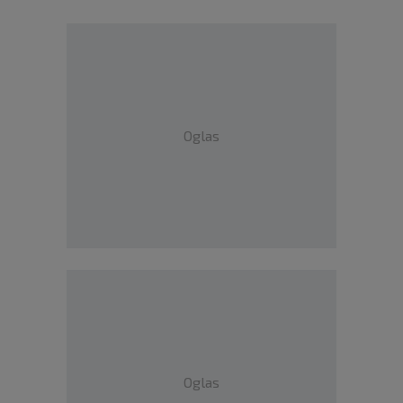
Oglas
Oglas