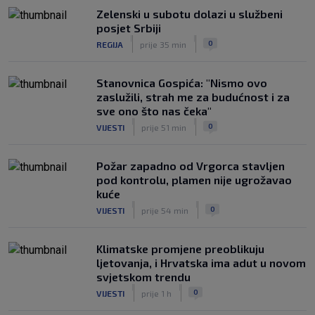
|
Zelenski u subotu dolazi u službeni
SK
prije 3 h
posjet Srbiji
FOTO / Federer ljetuje u Hrvatskoj:
|
|
0
REGIJA
prije 35 min
‘Večera dostojna prvaka’
|
SK
prije 3 h
Stanovnica Gospića: "Nismo ovo
zaslužili, strah me za budućnost i za
sve ono što nas čeka"
|
|
0
VIJESTI
prije 51 min
Požar zapadno od Vrgorca stavljen
pod kontrolu, plamen nije ugrožavao
kuće
|
|
0
VIJESTI
prije 54 min
Klimatske promjene preoblikuju
ljetovanja, i Hrvatska ima adut u novom
svjetskom trendu
|
|
0
VIJESTI
prije 1 h