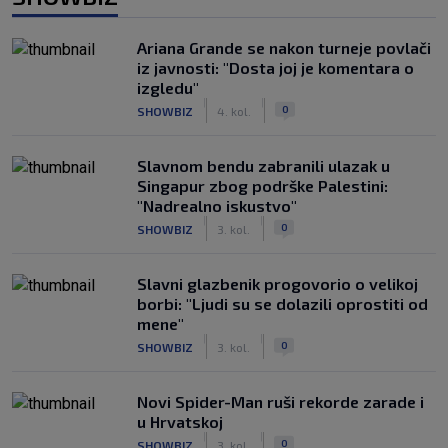
Ariana Grande se nakon turneje povlači
iz javnosti: "Dosta joj je komentara o
izgledu"
|
|
0
SHOWBIZ
4. kol.
Slavnom bendu zabranili ulazak u
Singapur zbog podrške Palestini:
"Nadrealno iskustvo"
|
|
0
SHOWBIZ
3. kol.
Slavni glazbenik progovorio o velikoj
borbi: "Ljudi su se dolazili oprostiti od
mene"
|
|
0
SHOWBIZ
3. kol.
Novi Spider-Man ruši rekorde zarade i
u Hrvatskoj
|
|
0
SHOWBIZ
3. kol.