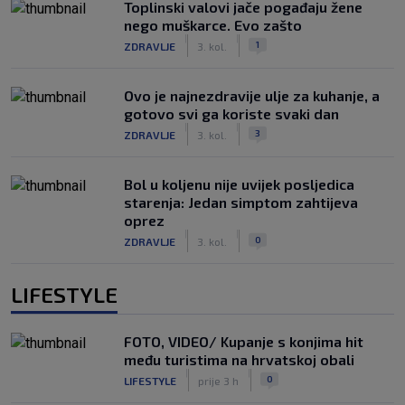
Toplinski valovi jače pogađaju žene
nego muškarce. Evo zašto
|
|
1
ZDRAVLJE
3. kol.
Ovo je najnezdravije ulje za kuhanje, a
gotovo svi ga koriste svaki dan
|
|
3
ZDRAVLJE
3. kol.
Bol u koljenu nije uvijek posljedica
starenja: Jedan simptom zahtijeva
oprez
|
|
0
ZDRAVLJE
3. kol.
LIFESTYLE
FOTO, VIDEO/ Kupanje s konjima hit
među turistima na hrvatskoj obali
|
|
0
LIFESTYLE
prije 3 h