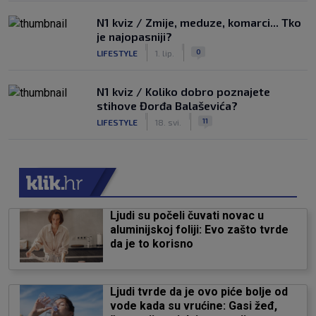
N1 kviz / Zmije, meduze, komarci... Tko
je najopasniji?
|
|
0
LIFESTYLE
1. lip.
N1 kviz / Koliko dobro poznajete
stihove Đorđa Balaševića?
|
|
11
LIFESTYLE
18. svi.
Ljudi su počeli čuvati novac u
aluminijskoj foliji: Evo zašto tvrde
da je to korisno
Ljudi tvrde da je ovo piće bolje od
vode kada su vrućine: Gasi žeđ,