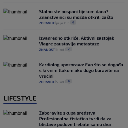
Stalno ste pospani tijekom dana?
Znanstvenici su možda otkrili zašto
0
ZDRAVLJE
prije 11 h
|
|
Izvanredno otkriće: Aktivni sastojak
Viagre zaustavlja metastaze
2
ZNANOST
6. kol.
|
|
Kardiolog upozorava: Evo što se događa
s krvnim tlakom ako dugo boravite na
vrućini
0
ZDRAVLJE
5. kol.
|
|
LIFESTYLE
Zaboravite skupa sredstva:
Profesionalna čistačica tvrdi da za
blistave podove trebate samo dva