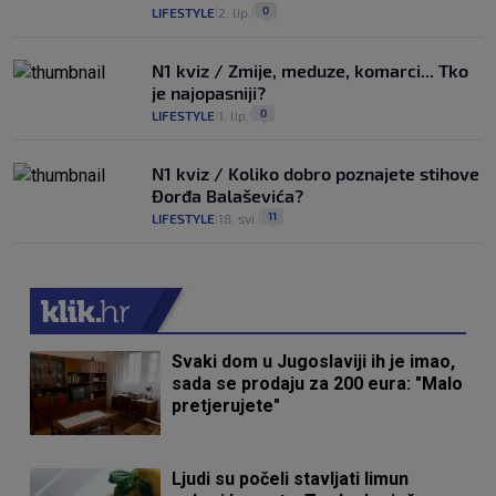
0
LIFESTYLE
2. lip.
|
|
N1 kviz / Zmije, meduze, komarci... Tko
je najopasniji?
0
LIFESTYLE
1. lip.
|
|
N1 kviz / Koliko dobro poznajete stihove
Đorđa Balaševića?
11
LIFESTYLE
18. svi.
|
|
Svaki dom u Jugoslaviji ih je imao,
sada se prodaju za 200 eura: "Malo
pretjerujete"
Ljudi su počeli stavljati limun