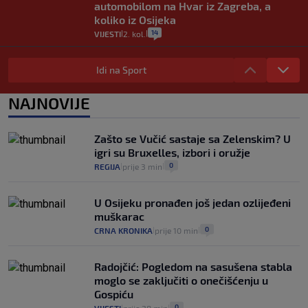
automobilom na Hvar iz Zagreba, a
koliko iz Osijeka
14
VIJESTI
2. kol.
|
|
"Kći je otišla na more, a zaboravila
zdravstvenu iskaznicu". Kakva su prava
Idi na Sport
pacijenata izvan mjesta prebivališta?
1
VIJESTI
1. kol.
NAJNOVIJE
|
|
Kako spriječiti nasilje? "Tako da glavni
junaci naših priča budu oni koji pomažu,
Zašto se Vučić sastaje sa Zelenskim? U
a ne oni koji su pobijedili nekoga"
igri su Bruxelles, izbori i oružje
2
VIJESTI
30. srp.
|
|
0
REGIJA
prije 3 min
|
|
U Osijeku pronađen još jedan ozlijeđeni
muškarac
0
CRNA KRONIKA
prije 10 min
|
|
Radojčić: Pogledom na sasušena stabla
moglo se zaključiti o onečišćenju u
Gospiću
0
|
|