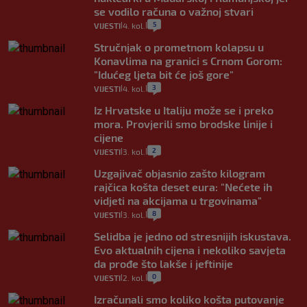
se vodilo računa o važnoj stvari
5
VIJESTI
4. kol.
|
|
Stručnjak o prometnom kolapsu u
Konavlima na granici s Crnom Gorom:
"Idućeg ljeta bit će još gore"
3
VIJESTI
4. kol.
|
|
Iz Hrvatske u Italiju može se i preko
mora. Provjerili smo brodske linije i
cijene
2
VIJESTI
3. kol.
|
|
Uzgajivač objasnio zašto kilogram
rajčica košta deset eura: "Nećete ih
vidjeti na akcijama u trgovinama"
8
VIJESTI
3. kol.
|
|
Selidba je jedno od stresnijih iskustava.
Evo aktualnih cijena i nekoliko savjeta
da prođe što lakše i jeftinije
0
VIJESTI
2. kol.
|
|
Izračunali smo koliko košta putovanje