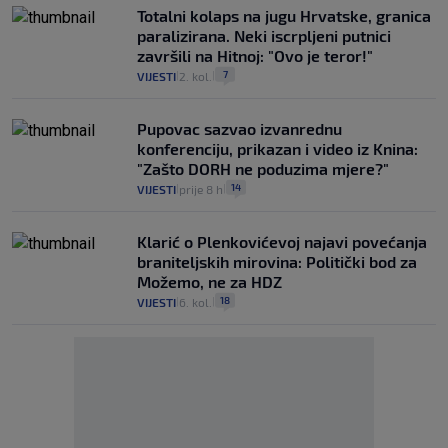
Totalni kolaps na jugu Hrvatske, granica
paralizirana. Neki iscrpljeni putnici
završili na Hitnoj: "Ovo je teror!"
7
VIJESTI
2. kol.
|
|
Pupovac sazvao izvanrednu
konferenciju, prikazan i video iz Knina:
"Zašto DORH ne poduzima mjere?"
14
VIJESTI
prije 8 h
|
|
Klarić o Plenkovićevoj najavi povećanja
braniteljskih mirovina: Politički bod za
Možemo, ne za HDZ
18
VIJESTI
6. kol.
|
|