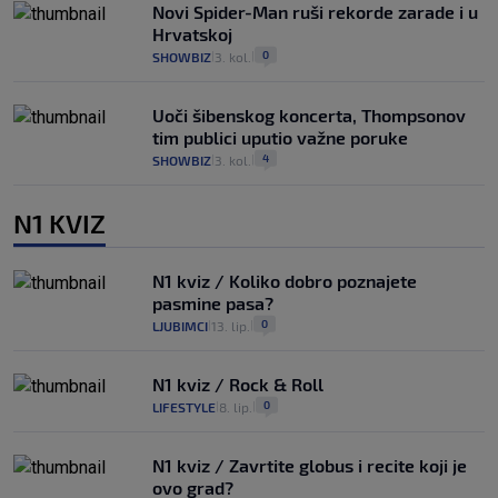
Novi Spider-Man ruši rekorde zarade i u
Hrvatskoj
0
SHOWBIZ
3. kol.
|
|
Uoči šibenskog koncerta, Thompsonov
tim publici uputio važne poruke
4
SHOWBIZ
3. kol.
|
|
N1 KVIZ
N1 kviz / Koliko dobro poznajete
pasmine pasa?
0
LJUBIMCI
13. lip.
|
|
N1 kviz / Rock & Roll
0
LIFESTYLE
8. lip.
|
|
N1 kviz / Zavrtite globus i recite koji je
ovo grad?