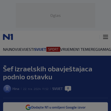
Oglas
NAJNOVIJE
VIJESTI
SVIJET
VRIJEME
N1 TEME
REGIJA
MAG
Šef izraelskih obavještajaca
podnio ostavku
0
Hina
SVIJET
22. tra. 2024. 11:52
|
|
|
Dodajte N1 u omiljeni Google izvor