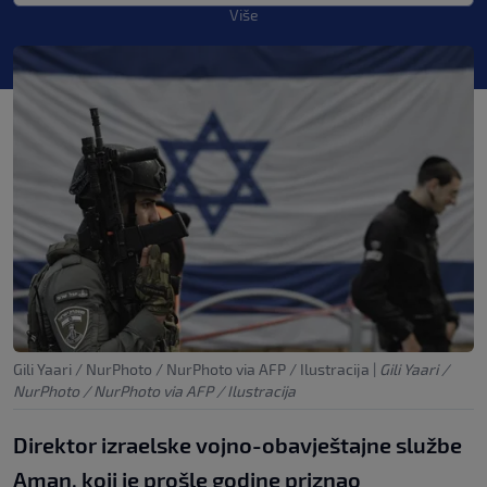
Više
Gili Yaari / NurPhoto / NurPhoto via AFP / Ilustracija
|
Gili Yaari /
NurPhoto / NurPhoto via AFP / Ilustracija
Direktor izraelske vojno-obavještajne službe
Aman, koji je prošle godine priznao