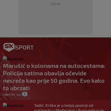
Oglas
SPORT
Marušić o kolonama na autocestama:
Policija satima obavlja očevide
nesreća kao prije 50 godina. Evo kako
to ubrzati
6
VIJESTI
4. kol.
|
|
Tadić: Krško je u boljoj poziciji od
nuklearki u Mađarskoj i Rumunjskoj jer