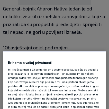
General-bojnik Aharon Haliva jedan je od
nekoliko visokih izraelskih zapovjednika koji su
priznali da su propustili predvidjeti i spriječiti
taj napad, najgori u povijesti Izraela.
"Obavještajni odjel pod mojim
zapovjedništvom nije ispunio zadaću koja nam
je povjerena. Taj crni dan prati me sve od tada",
Brinemo o vašoj privatnosti
Mi i naši partneri
603
pohranjujemo osobne podatke, kao što su podaci o
napisao je u pisanoj ostavci koju je objavila
pregledavanju ili jedinstveni identifikatori, i pristupamo im na vašem
vojska.
uređaju. Odabirom opcije Prihvaćam omogućit ćete tehnologije praćenja
koje podržavaju svrhe za čije pružanje mi i naši partneri obrađujemo
podatke. Ako su alati za praćenje onemogućeni, određeni sadržaj i oglasi
koje vidite možda više neće biti toliko relevantni za vas. Možete se vratiti
Načelnik glavnog stožera izraelske vojske,
na ovaj izbornik kako biste izmijenili svoje odabire ili povukli pristanak u
bilo kojem trenutku klikom na Upravljaj postavkama poveznicu pri dnu
general-pukovnik Herzi Halevi, i ravnatelj
web-stranice [ili plutajuće ikone u donjem lijevom kutu web stranice, ako
je primjenjivo]. Vaši će se odabiri primijeniti kako je opisano u dijelu Web-