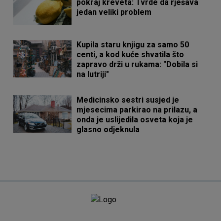
pokraj kreveta: Tvrde da rješava
jedan veliki problem
Kupila staru knjigu za samo 50
centi, a kod kuće shvatila što
zapravo drži u rukama: "Dobila si
na lutriji"
Medicinsko sestri susjed je
mjesecima parkirao na prilazu, a
onda je uslijedila osveta koja je
glasno odjeknula