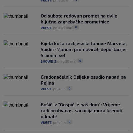
VIJESTI
prije 28 min
Od subote redovan promet na dvije
ključne zagrebačke prometnice
0
VIJESTI
prije 45 min
|
|
Bijela kuća razbjesnila fanove Marvela,
Spider-Manom promovirali deportacije:
Sramim se!
0
SHOWBIZ
prije 56 min
|
|
Gradonačelnik Osijeka osudio napad na
Pejina
0
VIJESTI
prije 1 h
|
|
Bušić iz "Gospić je naš dom": Vrijeme
radi protiv nas, sanacija mora krenuti
odmah!
0
VIJESTI
prije 1 h
|
|