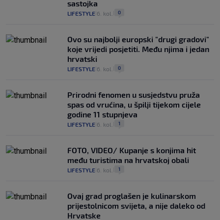
sastojka
0
LIFESTYLE
6. kol.
|
|
Ovo su najbolji europski "drugi gradovi"
koje vrijedi posjetiti. Među njima i jedan
hrvatski
0
LIFESTYLE
6. kol.
|
|
Prirodni fenomen u susjedstvu pruža
spas od vrućina, u špilji tijekom cijele
godine 11 stupnjeva
1
LIFESTYLE
6. kol.
|
|
FOTO, VIDEO/ Kupanje s konjima hit
među turistima na hrvatskoj obali
1
LIFESTYLE
6. kol.
|
|
Ovaj grad proglašen je kulinarskom
prijestolnicom svijeta, a nije daleko od
Hrvatske