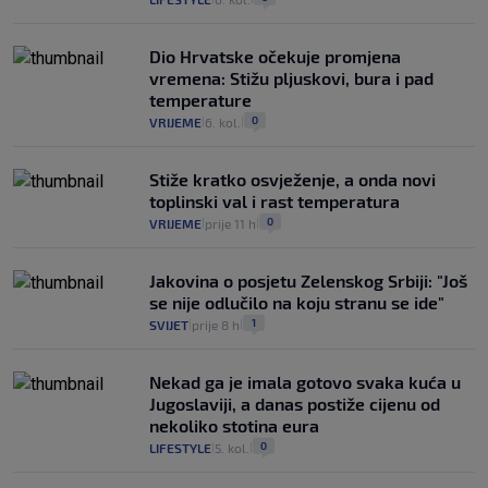
Dio Hrvatske očekuje promjena
vremena: Stižu pljuskovi, bura i pad
temperature
0
VRIJEME
6. kol.
|
|
Stiže kratko osvježenje, a onda novi
toplinski val i rast temperatura
0
VRIJEME
prije 11 h
|
|
Jakovina o posjetu Zelenskog Srbiji: "Još
se nije odlučilo na koju stranu se ide"
1
SVIJET
prije 8 h
|
|
Nekad ga je imala gotovo svaka kuća u
Jugoslaviji, a danas postiže cijenu od
nekoliko stotina eura
0
LIFESTYLE
5. kol.
|
|