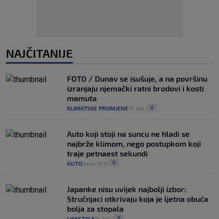
NAJČITANIJE
FOTO / Dunav se isušuje, a na površinu
izranjaju njemački ratni brodovi i kosti
mamuta
2
KLIMATSKE PROMJENE
5. kol.
|
|
Auto koji stoji na suncu ne hladi se
najbrže klimom, nego postupkom koji
traje petnaest sekundi
0
AUTO
prije 10 h
|
|
Japanke nisu uvijek najbolji izbor:
Stručnjaci otkrivaju koja je ljetna obuća
bolja za stopala
0
LIFESTYLE
6. kol.
|
|