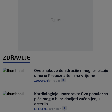
Oglas
ZDRAVLJE
Ove znakove dehidracije mnogi pripisuju
umoru: Prepoznajte ih na vrijeme
0
ZDRAVLJE
prije 2 h
|
|
Kardiologinja upozorava: Ovo popularno
piće moglo bi pridonijeti začepljenju
arterija
2
LIFESTYLE
prije 10 h
|
|