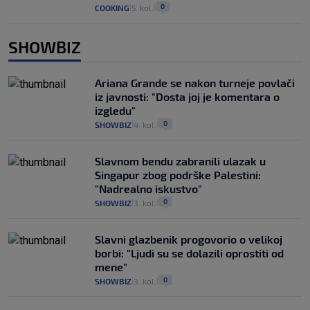
0
COOKING
5. kol.
|
|
SHOWBIZ
Ariana Grande se nakon turneje povlači
iz javnosti: "Dosta joj je komentara o
izgledu"
0
SHOWBIZ
4. kol.
|
|
Slavnom bendu zabranili ulazak u
Singapur zbog podrške Palestini:
"Nadrealno iskustvo"
0
SHOWBIZ
3. kol.
|
|
Slavni glazbenik progovorio o velikoj
borbi: "Ljudi su se dolazili oprostiti od
mene"
0
SHOWBIZ
3. kol.
|
|