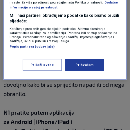
unutarnje obavještajne agencije Shin Bet,
mjesto. Za više pojedinosti pogledajte našu Politiku privatnosti.
Dodatne
informacije o vašoj privatnosti
Ronen Bar, također su preuzeli odgovornost
Mi i naši partneri obrađujemo podatke kako bismo pružili
nakon Hamasova napada, ali su ostali na
sljedeće:
dužnosti dok traje rat u Pojasu Gaze.
Korištenje preciznih geolokacijskih podataka. Aktivno skeniranje
karakteristika uređaja za identifikaciju. Pohrana i/ili pristup podacima na
uređaju. Personalizirano oglašavanje i sadržaj, mjerenje oglašavanja i
sadržaja, uvidi u publiku i razvoj usluga.
Izraelski premijer Benjamin Netanyahu s druge
Popis partnera (dobavljača)
strane nije do sada preuzeo odgovornost
premda ispitivanja javnog mnijenja pokazuju
Prikaži svrhe
Prihvaćam
da većina Izraelaca smatra da nije učinio
dovoljno kako bi se spriječilo napad ili od njega
obranilo.
N1 pratite putem aplikacija
za
Android
|
iPhone/iPad
i