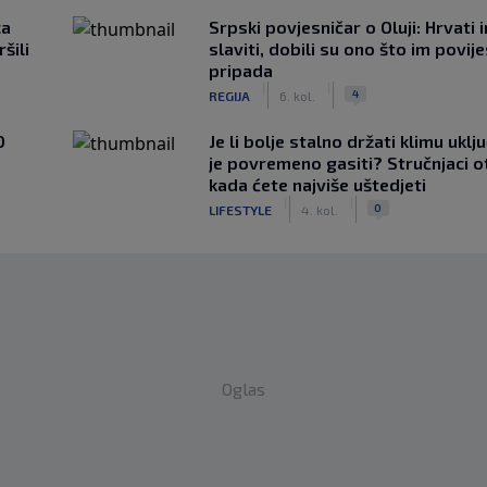
ca
Srpski povjesničar o Oluji: Hrvati 
šili
slaviti, dobili su ono što im povij
pripada
|
|
4
REGIJA
6. kol.
0
Je li bolje stalno držati klimu uklj
je povremeno gasiti? Stručnjaci o
kada ćete najviše uštedjeti
|
|
0
LIFESTYLE
4. kol.
Oglas