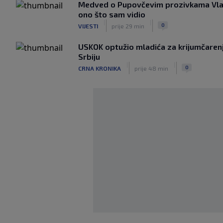
Medved o Pupovčevim prozivkama Vla
ono što sam vidio
|
|
0
VIJESTI
prije 29 min
USKOK optužio mladića za krijumčarenj
Srbiju
|
|
0
CRNA KRONIKA
prije 48 min