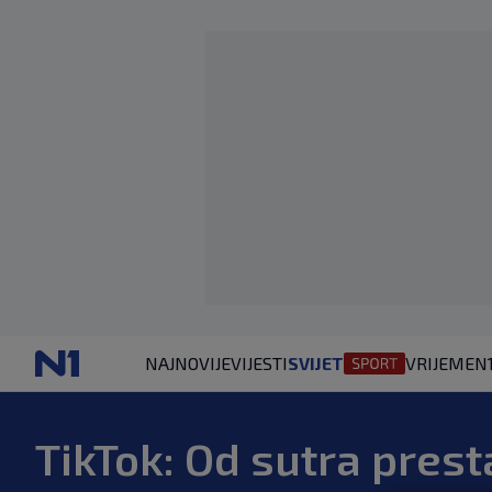
NAJNOVIJE
VIJESTI
SVIJET
VRIJEME
N
TikTok: Od sutra pres