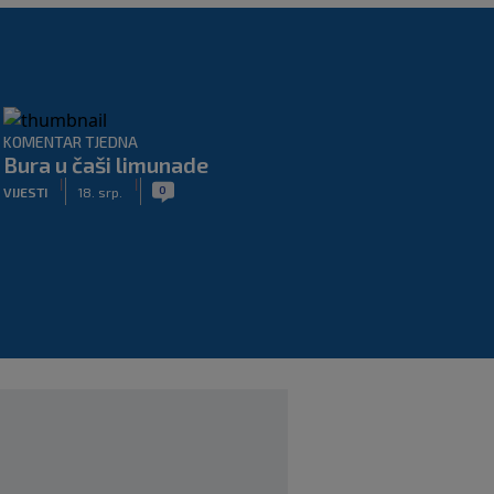
KOMENTAR TJEDNA
Bura u čaši limunade
|
|
0
VIJESTI
18. srp.