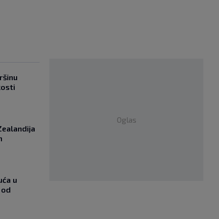
ršinu
kosti
Oglas
Zealandija
m
uća u
 od