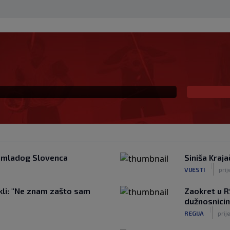
 Portugalci tvrde da je
im željama
 mladog Slovenca
Siniša Kraja
|
VIJESTI
prij
kli: "Ne znam zašto sam
Zaokret u R
dužnosnicim
|
REGIJA
prij