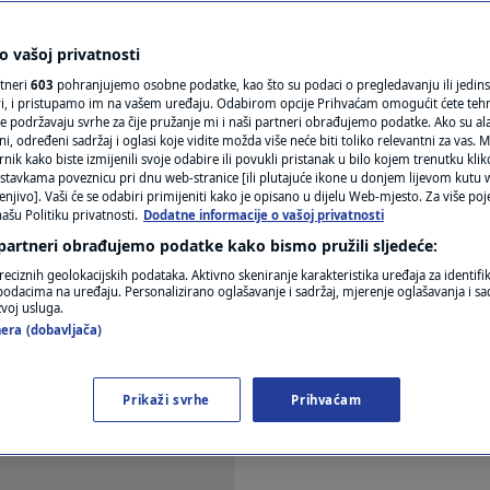
mogne
N1(DIS)INFO
KLIMATSKE PROMJENE
 vašoj privatnosti
rtneri
603
pohranjujemo osobne podatke, kao što su podaci o pregledavanju ili jedins
FOTO
ori, i pristupamo im na vašem uređaju. Odabirom opcije Prihvaćam omogućit ćete teh
e podržavaju svrhe za čije pružanje mi i naši partneri obrađujemo podatke. Ako su ala
 određeni sadržaj i oglasi koje vidite možda više neće biti toliko relevantni za vas. Mo
VIDEO
rnik kako biste izmijenili svoje odabire ili povukli pristanak u bilo kojem trenutku kl
stavkama poveznicu pri dnu web-stranice [ili plutajuće ikone u donjem lijevom kutu w
enjivo]. Vaši će se odabiri primijeniti kako je opisano u dijelu Web-mjesto. Za više poj
ašu Politiku privatnosti.
Dodatne informacije o vašoj privatnosti
 partneri obrađujemo podatke kako bismo pružili sljedeće:
jen prestati s radom, osim ako administracija predsj
reciznih geolokacijskih podataka. Aktivno skeniranje karakteristika uređaja za identifi
p podacima na uređaju. Personalizirano oglašavanje i sadržaj, mjerenje oglašavanja i sad
 i Googlea da se neće suočiti s mjerama prisile k
zvoj usluga.
era (dobavljača)
gu spomenutog dana.
Pročitaj više
Prikaži svrhe
Prihvaćam