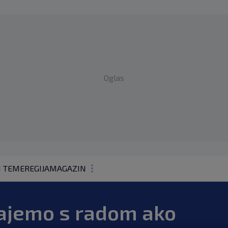
Oglas
1 TEME
REGIJA
MAGAZIN
N1 KOMENTAR
tajemo s radom ako
KOLUMNE