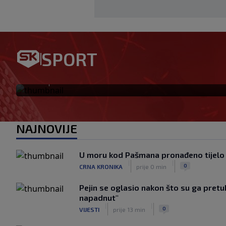
Benfica ponovno želi Šutala?
SPORT
hrvatski stoper među glavn
|
SK
prije 2 h
NAJNOVIJE
U moru kod Pašmana pronađeno tijelo
|
|
0
CRNA KRONIKA
prije 0 min
Pejin se oglasio nakon što su ga pretu
napadnut"
|
|
0
VIJESTI
prije 13 min