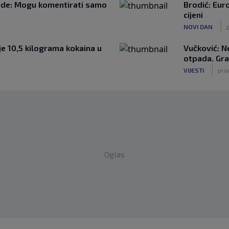
de: Mogu komentirati samo
Brodić: Euro
cijeni
|
NOVI DAN
e 10,5 kilograma kokaina u
Vučković: N
otpada. Gra
|
VIJESTI
pri
Oglas