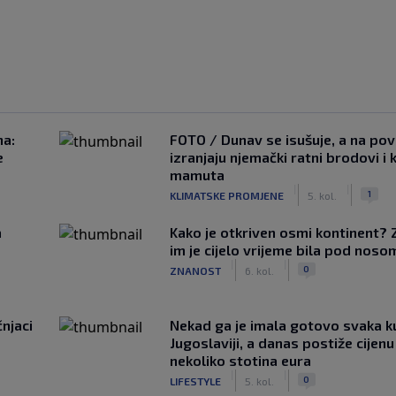
na:
FOTO / Dunav se isušuje, a na pov
e
izranjaju njemački ratni brodovi i 
mamuta
|
|
1
KLIMATSKE PROMJENE
5. kol.
a
Kako je otkriven osmi kontinent? 
im je cijelo vrijeme bila pod noso
|
|
0
ZNANOST
6. kol.
čnjaci
Nekad ga je imala gotovo svaka k
Jugoslaviji, a danas postiže cijenu
nekoliko stotina eura
|
|
0
LIFESTYLE
5. kol.