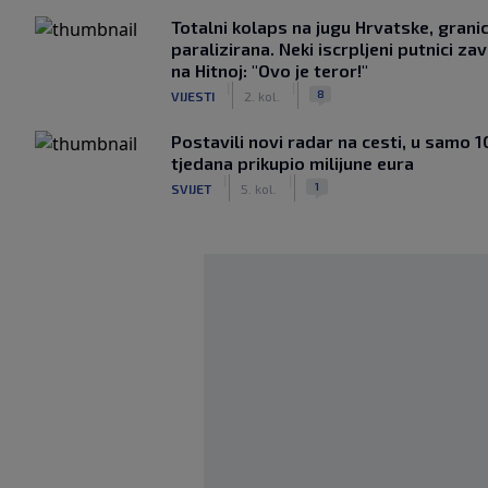
Totalni kolaps na jugu Hrvatske, grani
paralizirana. Neki iscrpljeni putnici zavr
na Hitnoj: "Ovo je teror!"
|
|
8
VIJESTI
2. kol.
Postavili novi radar na cesti, u samo 1
tjedana prikupio milijune eura
|
|
1
SVIJET
5. kol.