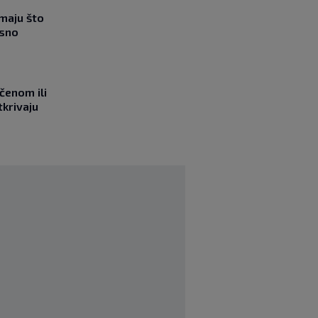
imaju što
esno
učenom ili
tkrivaju