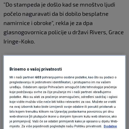
"Do stampeda je došlo kad se mnoštvo ljudi
počelo naguravati da bi dobilo besplatne
namirnice i obroke", rekla je za dpa
glasnogovornica policije u državi Rivers, Grace
Iringe-Koko.
Prve informacije ukazuju na to da je prije
početka podjele hrane u gradu Port Harcourtu
Brinemo o vašoj privatnosti
došlo do naguravanja među mnoštvom
Mi i naši partneri
603
pohranjujemo osobne podatke, kao što su podaci o
pregledavanju ili jedinstveni identifikatori, i pristupamo im na vašem
okupljenih, nakon čega je uslijedio stampedo,
uređaju. Odabirom opcije Prihvaćam omogućit ćete tehnologije praćenja
koje podržavaju svrhe za čije pružanje mi i naši partneri obrađujemo
rekla je.
podatke. Ako su alati za praćenje onemogućeni, određeni sadržaj i oglasi
koje vidite možda više neće biti toliko relevantni za vas. Možete se vratiti
na ovaj izbornik kako biste izmijenili svoje odabire ili povukli pristanak u
bilo kojem trenutku klikom na Upravljaj postavkama poveznicu pri dnu
Lokalni mediji ranije su izvijestili da su se ljudi
web-stranice [ili plutajuće ikone u donjem lijevom kutu web stranice, ako
je primjenjivo]. Vaši će se odabiri primijeniti kako je opisano u dijelu Web-
okupili na dobrotvornoj manifestaciji pod
mjesto. Za više pojedinosti pogledajte našu Politiku privatnosti.
Dodatne