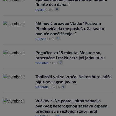
"Imate dva dana..."
0
SVIJET
7. kol.
|
|
Milinović prozvao Vladu: "Pozivam
Plenkovića da me posluša. Za svako
buduće onečišćenje..."
9
VIJESTI
7. kol.
|
|
Pogačice za 15 minuta: Mekane su,
prozračne i tražit ćete još jednu turu
0
COOKING
7. kol.
|
|
Toplinski val se vraća: Nakon bure, stižu
pljuskovi i grmljavina
0
VRIJEME
prije 7 h
|
|
Vučković: Ne postoji hitna sanacija
ovakvog heterogenog sastava otpada.
Građani su s razlogom zabrinuti!
19