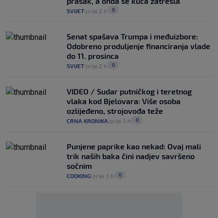
prasak, a onda se kuća zatresla"
0
SVIJET
prije 2 h
|
|
Senat spašava Trumpa i međuizbore:
Odobreno produljenje financiranja vlade
do 11. prosinca
0
SVIJET
prije 2 h
|
|
VIDEO / Sudar putničkog i teretnog
vlaka kod Bjelovara: Više osoba
ozlijeđeno, strojovođa teže
0
CRNA KRONIKA
prije 3 h
|
|
Punjene paprike kao nekad: Ovaj mali
trik naših baka čini nadjev savršeno
sočnim
0
COOKING
prije 3 h
|
|