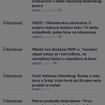
evakuirano s obale najvećeg talijanskog
14
VIJESTI
2. kol.
|
|
jezera
0
SVIJET
prije 28 min
|
|
VIDEO / Ministarstvo zdravstva: U
sudaru vlakova šestero teže i 14 lakše
ozlijeđenih, jedna žena na intenzivnoj
0
VIJESTI
prije 44 min
|
|
Miletić sve dostavio MUP-u: "Sumnjivi
otpad nalazi se i kod Udbine, na
zemljišnoj čestici u vlasništvu države"
0
VIJESTI
prije 1 h
|
|
Vučić dočekao Zelenskog: Šutnja o ratu,
bura u Srbiji, Vulin tvrdi da Ukrajini neće
prodati ni metak
SVIJET
prije 2 h
|
Potres probudio Austrijance: "Prvo