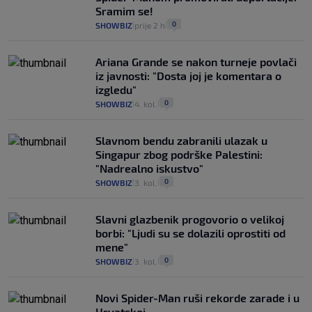
Sramim se!
0
SHOWBIZ
prije 2 h
|
|
Ariana Grande se nakon turneje povlači
iz javnosti: "Dosta joj je komentara o
izgledu"
0
SHOWBIZ
4. kol.
|
|
Slavnom bendu zabranili ulazak u
Singapur zbog podrške Palestini:
"Nadrealno iskustvo"
0
SHOWBIZ
3. kol.
|
|
Slavni glazbenik progovorio o velikoj
borbi: "Ljudi su se dolazili oprostiti od
mene"
0
SHOWBIZ
3. kol.
|
|
Novi Spider-Man ruši rekorde zarade i u
Hrvatskoj