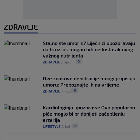
ZDRAVLJE
Stalno ste umorni? Liječnici upozoravaju
da bi uzrok mogao biti nedostatak ovog
važnog nutrijenta
0
ZDRAVLJE
prije 7 h
|
|
Ove znakove dehidracije mnogi pripisuju
umoru: Prepoznajte ih na vrijeme
0
ZDRAVLJE
7. kol.
|
|
Kardiologinja upozorava: Ovo popularno
piće moglo bi pridonijeti začepljenju
arterija
2
LIFESTYLE
7. kol.
|
|