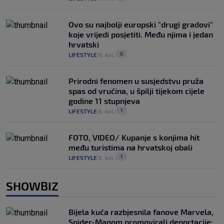
Ovo su najbolji europski "drugi gradovi"
koje vrijedi posjetiti. Među njima i jedan
hrvatski
0
LIFESTYLE
6. kol.
|
|
Prirodni fenomen u susjedstvu pruža
spas od vrućina, u špilji tijekom cijele
godine 11 stupnjeva
1
LIFESTYLE
6. kol.
|
|
FOTO, VIDEO/ Kupanje s konjima hit
među turistima na hrvatskoj obali
1
LIFESTYLE
6. kol.
|
|
SHOWBIZ
Bijela kuća razbjesnila fanove Marvela,
Spider-Manom promovirali deportacije: