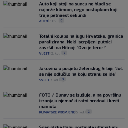
Auto koji stoji na suncu ne hladi se
najbrže klimom, nego postupkom koji
traje petnaest sekundi
0
AUTO
7. kol.
|
|
Totalni kolaps na jugu Hrvatske, granica
paralizirana. Neki iscrpljeni putnici
završili na Hitnoj: "Ovo je teror!"
7
VIJESTI
2. kol.
|
|
Jakovina o posjetu Zelenskog Srbiji: "Još
se nije odlučilo na koju stranu se ide"
5
SVIJET
7. kol.
|
|
FOTO / Dunav se isušuje, a na površinu
izranjaju njemački ratni brodovi i kosti
mamuta
2
KLIMATSKE PROMJENE
5. kol.
|
|
Španjolska Italiji postavila ultimatum: