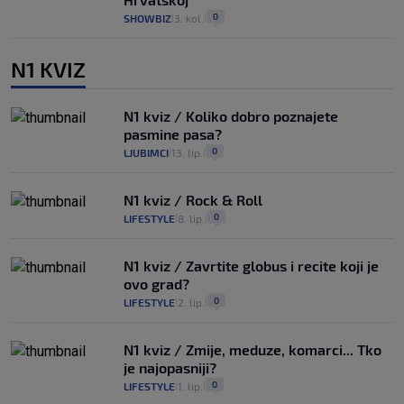
0
SHOWBIZ
3. kol.
|
|
N1 KVIZ
N1 kviz / Koliko dobro poznajete
pasmine pasa?
0
LJUBIMCI
13. lip.
|
|
N1 kviz / Rock & Roll
0
LIFESTYLE
8. lip.
|
|
N1 kviz / Zavrtite globus i recite koji je
ovo grad?
0
LIFESTYLE
2. lip.
|
|
N1 kviz / Zmije, meduze, komarci... Tko
je najopasniji?
0
LIFESTYLE
1. lip.
|
|