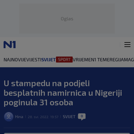
Oglas
NAJNOVIJE
VIJESTI
SVIJET
VRIJEME
N1 TEME
REGIJA
MAG
U stampedu na podjeli
besplatnih namirnica u Nigeriji
poginula 31 osoba
0
Hina
SVIJET
28. svi. 2022. 19:57
|
|
|