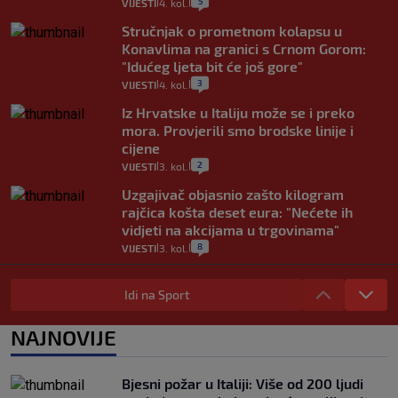
5
VIJESTI
4. kol.
|
|
Stručnjak o prometnom kolapsu u
Konavlima na granici s Crnom Gorom:
"Idućeg ljeta bit će još gore"
3
VIJESTI
4. kol.
|
|
Iz Hrvatske u Italiju može se i preko
mora. Provjerili smo brodske linije i
cijene
2
VIJESTI
3. kol.
|
|
Uzgajivač objasnio zašto kilogram
rajčica košta deset eura: "Nećete ih
vidjeti na akcijama u trgovinama"
8
VIJESTI
3. kol.
|
|
Selidba je jedno od stresnijih iskustava.
Evo aktualnih cijena i nekoliko savjeta
Idi na Sport
da prođe što lakše i jeftinije
0
VIJESTI
2. kol.
NAJNOVIJE
|
|
Izračunali smo koliko košta putovanje
automobilom na Hvar iz Zagreba, a
Bjesni požar u Italiji: Više od 200 ljudi
koliko iz Osijeka