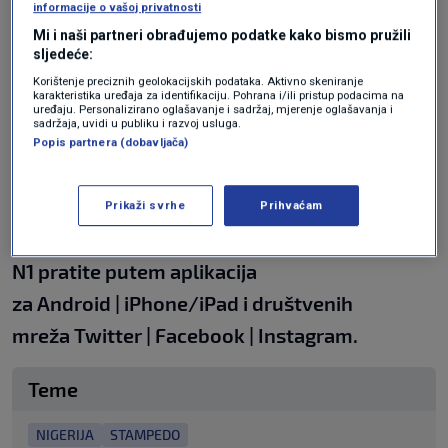
informacije o vašoj privatnosti
nazivom "Kupujte besplatno" održanoj u Polo
Mi i naši partneri obrađujemo podatke kako bismo pružili
klubu u Port Harcourtu.
sljedeće:
Korištenje preciznih geolokacijskih podataka. Aktivno skeniranje
karakteristika uređaja za identifikaciju. Pohrana i/ili pristup podacima na
Mnogi su na ulaz čekali već od petka.
uređaju. Personalizirano oglašavanje i sadržaj, mjerenje oglašavanja i
sadržaja, uvidi u publiku i razvoj usluga.
Popis partnera (dobavljača)
Mrtvi i ozlijeđeni navodno su prevezeni u
obližnju gradsku vojnu bolnicu.
Prikaži svrhe
Prihvaćam
N1 pratite putem aplikacija
za
Android
|
iPhone/iPad
i društvenih
mreža
Twitter
|
Facebook
|
Instagram.
Teme
NIGERIJA
STAMPEDO