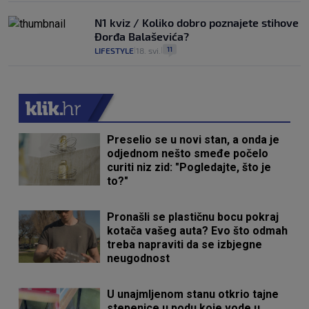
N1 kviz / Koliko dobro poznajete stihove
Đorđa Balaševića?
11
LIFESTYLE
18. svi.
|
|
Preselio se u novi stan, a onda je
odjednom nešto smeđe počelo
curiti niz zid: "Pogledajte, što je
to?"
Pronašli se plastičnu bocu pokraj
kotača vašeg auta? Evo što odmah
treba napraviti da se izbjegne
neugodnost
U unajmljenom stanu otkrio tajne
stepenice u podu koje vode u