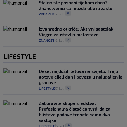
Stalno ste pospani tijekom dana?
Znanstvenici su možda otkrili zašto
0
ZDRAVLJE
7. kol.
|
|
Izvanredno otkriće: Aktivni sastojak
Viagre zaustavlja metastaze
2
ZNANOST
6. kol.
|
|
LIFESTYLE
Deset najdužih letova na svijetu: Traju
gotovo cijeli dan i povezuju najudaljenije
gradove
0
LIFESTYLE
7. kol.
|
|
Zaboravite skupa sredstva:
Profesionalna čistačica tvrdi da za
blistave podove trebate samo dva
sastojka
0
LIFESTYLE
6. kol.
|
|