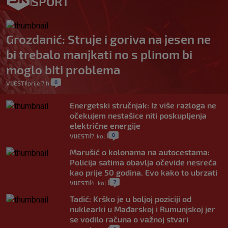
SPORT
Grozdanić: Struje i goriva na jesen ne
bi trebalo manjkati no s plinom bi
moglo biti problema
0
VIJESTI
prije 7 h
|
|
Energetski stručnjak: Iz više razloga ne
očekujem nestašice niti poskupljenja
električne energije
0
VIJESTI
7. kol.
|
|
Marušić o kolonama na autocestama:
Policija satima obavlja očevide nesreća
kao prije 50 godina. Evo kako to ubrzati
7
VIJESTI
4. kol.
|
|
Tadić: Krško je u boljoj poziciji od
nuklearki u Mađarskoj i Rumunjskoj jer
se vodilo računa o važnoj stvari