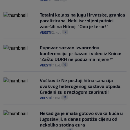
Totalni kolaps na jugu Hrvatske, granica
paralizirana. Neki iscrpljeni putnici
završili na Hitnoj: "Ovo je teror!"
7
VIJESTI
2. kol.
|
|
Pupovac sazvao izvanrednu
konferenciju, prikazan i video iz Knina:
"Zašto DORH ne poduzima mjere?"
19
VIJESTI
7. kol.
|
|
Vučković: Ne postoji hitna sanacija
ovakvog heterogenog sastava otpada.
Građani su s razlogom zabrinuti!
17
VIJESTI
7. kol.
|
|
Nekad ga je imala gotovo svaka kuća u
Jugoslaviji, a danas postiže cijenu od
nekoliko stotina eura
0