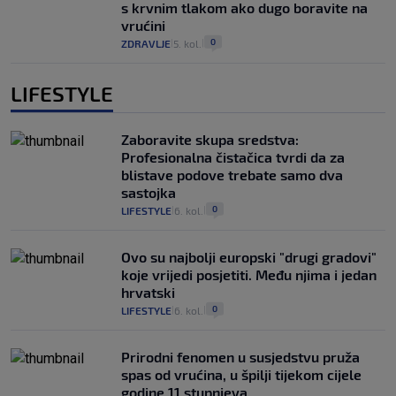
s krvnim tlakom ako dugo boravite na
vrućini
0
ZDRAVLJE
5. kol.
|
|
LIFESTYLE
Zaboravite skupa sredstva:
Profesionalna čistačica tvrdi da za
blistave podove trebate samo dva
sastojka
0
LIFESTYLE
6. kol.
|
|
Ovo su najbolji europski "drugi gradovi"
koje vrijedi posjetiti. Među njima i jedan
hrvatski
0
LIFESTYLE
6. kol.
|
|
Prirodni fenomen u susjedstvu pruža
spas od vrućina, u špilji tijekom cijele
godine 11 stupnjeva