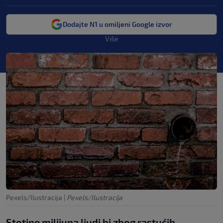
Dodajte N1 u omiljeni Google izvor
Više
Pexels/Ilustracija
|
Pexels/Ilustracija
Stotine milijuna ljudi bi zbog rastućih