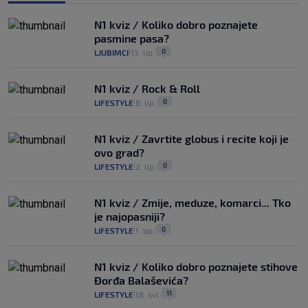
N1 kviz / Koliko dobro poznajete
pasmine pasa?
0
LJUBIMCI
13. lip.
|
|
N1 kviz / Rock & Roll
0
LIFESTYLE
8. lip.
|
|
N1 kviz / Zavrtite globus i recite koji je
ovo grad?
0
LIFESTYLE
2. lip.
|
|
N1 kviz / Zmije, meduze, komarci... Tko
je najopasniji?
0
LIFESTYLE
1. lip.
|
|
N1 kviz / Koliko dobro poznajete stihove
Đorđa Balaševića?
11
LIFESTYLE
18. svi.
|
|