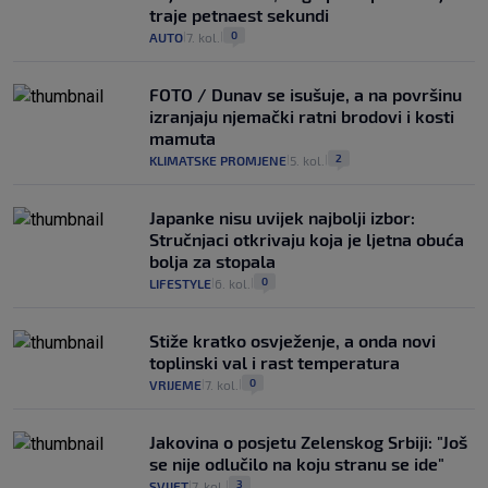
traje petnaest sekundi
0
AUTO
7. kol.
|
|
FOTO / Dunav se isušuje, a na površinu
izranjaju njemački ratni brodovi i kosti
mamuta
2
KLIMATSKE PROMJENE
5. kol.
|
|
Japanke nisu uvijek najbolji izbor:
Stručnjaci otkrivaju koja je ljetna obuća
bolja za stopala
0
LIFESTYLE
6. kol.
|
|
Stiže kratko osvježenje, a onda novi
toplinski val i rast temperatura
0
VRIJEME
7. kol.
|
|
Jakovina o posjetu Zelenskog Srbiji: "Još
se nije odlučilo na koju stranu se ide"
3
SVIJET
7. kol.
|
|