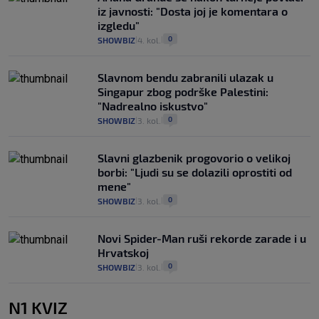
iz javnosti: "Dosta joj je komentara o
izgledu"
0
SHOWBIZ
4. kol.
|
|
Slavnom bendu zabranili ulazak u
Singapur zbog podrške Palestini:
"Nadrealno iskustvo"
0
SHOWBIZ
3. kol.
|
|
Slavni glazbenik progovorio o velikoj
borbi: "Ljudi su se dolazili oprostiti od
mene"
0
SHOWBIZ
3. kol.
|
|
Novi Spider-Man ruši rekorde zarade i u
Hrvatskoj
0
SHOWBIZ
3. kol.
|
|
N1 KVIZ