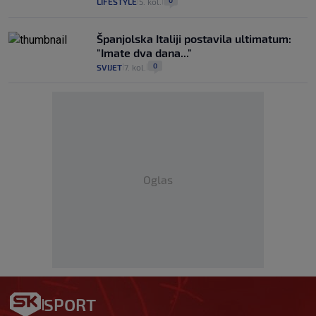
LIFESTYLE
5. kol.
|
|
Španjolska Italiji postavila ultimatum:
"Imate dva dana..."
0
SVIJET
7. kol.
|
|
Oglas
SPORT