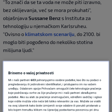
"To znači da se ta voda ne može piti izravno,
bez oklijevanja, već se mora prokuhati",
objašnjava
Sussane Benz
s Instituta za
tehnologiju u njemačkom Karlsruheu.
"Ovisno o
klimatskom scenariju
, do 2100. bi
moglo biti pogođeno do nekoliko stotina
milijuna ljudi."
Temperatura podzemnih voda igra ključnu
ulogu u kvaliteti vode, a istraživači tvrde da to
Brinemo o vašoj privatnosti
Mi i naši partneri
603
pohranjujemo osobne podatke, kao što su podaci o
može utjecati na količinu štetnih tvari poput
pregledavanju ili jedinstveni identifikatori, i pristupamo im na vašem
uređaju. Odabirom opcije Prihvaćam omogućit ćete tehnologije praćenja
arsena i mangana.
koje podržavaju svrhe za čije pružanje mi i naši partneri obrađujemo
podatke. Ako su alati za praćenje onemogućeni, određeni sadržaj i oglasi
koje vidite možda više neće biti toliko relevantni za vas. Možete se vratiti
"Te povišene koncentracije mogu imati
na ovaj izbornik kako biste izmijenili svoje odabire ili povukli pristanak u
bilo kojem trenutku klikom na Upravljaj postavkama poveznicu pri dnu