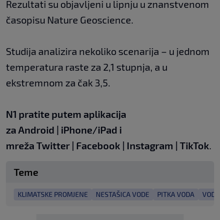
Rezultati su objavljeni u lipnju u znanstvenom
časopisu Nature Geoscience.
Studija analizira nekoliko scenarija – u jednom
temperatura raste za 2,1 stupnja, a u
ekstremnom za čak 3,5.
N1 pratite putem aplikacija
za
Android
|
iPhone/iPad
i
mreža
Twitter
|
Facebook
|
Instagram
|
TikTok
.
Teme
KLIMATSKE PROMJENE
NESTAŠICA VODE
PITKA VODA
VODA