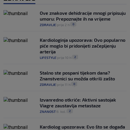
Ove znakove dehidracije mnogi pripisuju
umoru: Prepoznajte ih na vrijeme
0
ZDRAVLJE
prije 2 h
|
|
Kardiologinja upozorava: Ovo popularno
piće moglo bi pridonijeti začepljenju
arterija
2
LIFESTYLE
prije 10 h
|
|
Stalno ste pospani tijekom dana?
Znanstvenici su možda otkrili zašto
0
ZDRAVLJE
prije 11 h
|
|
Izvanredno otkriće: Aktivni sastojak
Viagre zaustavlja metastaze
2
ZNANOST
6. kol.
|
|
Kardiolog upozorava: Evo što se događa