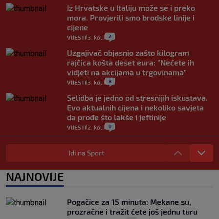
Iz Hrvatske u Italiju može se i preko
mora. Provjerili smo brodske linije i
cijene
2
VIJESTI
3. kol.
|
|
Uzgajivač objasnio zašto kilogram
rajčica košta deset eura: "Nećete ih
vidjeti na akcijama u trgovinama"
8
VIJESTI
3. kol.
|
|
Selidba je jedno od stresnijih iskustava.
Evo aktualnih cijena i nekoliko savjeta
da prođe što lakše i jeftinije
0
VIJESTI
2. kol.
|
|
Izračunali smo koliko košta putovanje
automobilom na Hvar iz Zagreba, a
Idi na Sport
koliko iz Osijeka
14
VIJESTI
2. kol.
NAJNOVIJE
|
|
"Kći je otišla na more, a zaboravila
zdravstvenu iskaznicu". Kakva su prava
Pogačice za 15 minuta: Mekane su,
pacijenata izvan mjesta prebivališta?
prozračne i tražit ćete još jednu turu
1
VIJESTI
1. kol.
|
|