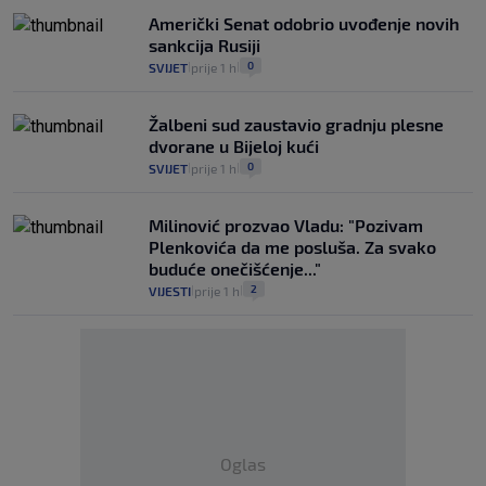
Američki Senat odobrio uvođenje novih
sankcija Rusiji
0
SVIJET
prije 1 h
|
|
Žalbeni sud zaustavio gradnju plesne
dvorane u Bijeloj kući
0
SVIJET
prije 1 h
|
|
Milinović prozvao Vladu: "Pozivam
Plenkovića da me posluša. Za svako
buduće onečišćenje..."
2
VIJESTI
prije 1 h
|
|
Oglas