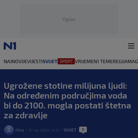
Oglas
NAJNOVIJE
VIJESTI
SVIJET
VRIJEME
N1 TEME
REGIJA
MAG
Ugrožene stotine milijuna ljudi:
Na određenim područjima voda
bi do 2100. mogla postati štetna
za zdravlje
0
Hina
SVIJET
07. lip. 2024. 13:15
|
|
|