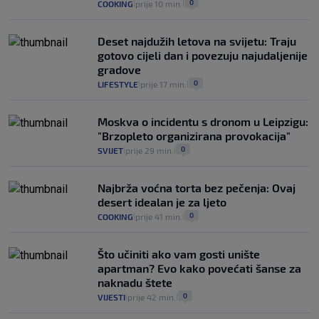
0
COOKING
prije 10 min.
|
|
Deset najdužih letova na svijetu: Traju
gotovo cijeli dan i povezuju najudaljenije
gradove
0
LIFESTYLE
prije 17 min.
|
|
Moskva o incidentu s dronom u Leipzigu:
"Brzopleto organizirana provokacija"
0
SVIJET
prije 29 min.
|
|
Najbrža voćna torta bez pečenja: Ovaj
desert idealan je za ljeto
0
COOKING
prije 41 min.
|
|
Što učiniti ako vam gosti unište
apartman? Evo kako povećati šanse za
naknadu štete
0
VIJESTI
prije 42 min.
|
|