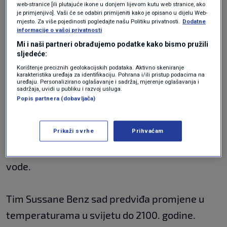
negativan utjecaj na ljudsko zdravlje, posebice
web-stranice [ili plutajuće ikone u donjem lijevom kutu web stranice, ako
je primjenjivo]. Vaši će se odabiri primijeniti kako je opisano u dijelu Web-
ako se kopnene vode koriste kao izvor pitke
mjesto. Za više pojedinosti pogledajte našu Politiku privatnosti.
Dodatne
informacije o vašoj privatnosti
vode", rekla je Benz.
Mi i naši partneri obrađujemo podatke kako bismo pružili
sljedeće:
Zbog povišene temperature mogu se širiti i
Korištenje preciznih geolokacijskih podataka. Aktivno skeniranje
karakteristika uređaja za identifikaciju. Pohrana i/ili pristup podacima na
uređaju. Personalizirano oglašavanje i sadržaj, mjerenje oglašavanja i
bolesti poput legionarske bolesti, a ona će
sadržaja, uvidi u publiku i razvoj usluga.
Popis partnera (dobavljača)
imati utjecaja i na bioraznolikost.
Prikaži svrhe
Prihvaćam
Istraživači ističu da se ranije nije znalo
dovoljno o utjecaju zagrijavanja tla na kopnene
vode.
Tim Sussane Benz sad predviđa promjene u
temperaturama u svijetu do 2100. godine.