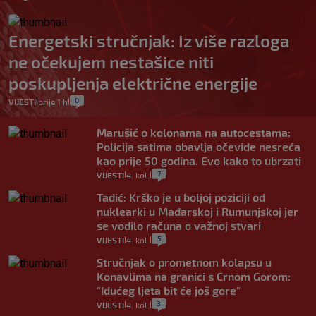
Energetski stručnjak: Iz više razloga
ne očekujem nestašice niti
poskupljenja električne energije
0
VIJESTI
prije 1 h
|
|
Marušić o kolonama na autocestama:
Policija satima obavlja očevide nesreća
kao prije 50 godina. Evo kako to ubrzati
7
VIJESTI
4. kol.
|
|
Tadić: Krško je u boljoj poziciji od
nuklearki u Mađarskoj i Rumunjskoj jer
se vodilo računa o važnoj stvari
5
VIJESTI
4. kol.
|
|
Stručnjak o prometnom kolapsu u
Konavlima na granici s Crnom Gorom:
"Idućeg ljeta bit će još gore"
3
VIJESTI
4. kol.
|
|