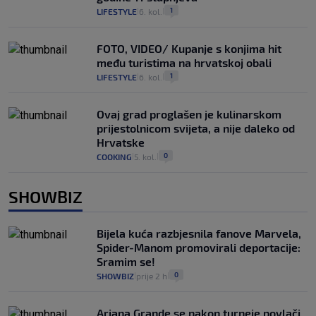
1
LIFESTYLE
6. kol.
|
|
FOTO, VIDEO/ Kupanje s konjima hit
među turistima na hrvatskoj obali
1
LIFESTYLE
6. kol.
|
|
Ovaj grad proglašen je kulinarskom
prijestolnicom svijeta, a nije daleko od
Hrvatske
0
COOKING
5. kol.
|
|
SHOWBIZ
Bijela kuća razbjesnila fanove Marvela,
Spider-Manom promovirali deportacije:
Sramim se!
0
SHOWBIZ
prije 2 h
|
|
Ariana Grande se nakon turneje povlači