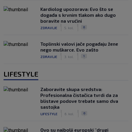
Kardiolog upozorava: Evo što se
događa s krvnim tlakom ako dugo
boravite na vrućini
|
|
0
ZDRAVLJE
5. kol.
Toplinski valovi jače pogađaju žene
nego muškarce. Evo zašto
|
|
1
ZDRAVLJE
3. kol.
LIFESTYLE
Zaboravite skupa sredstva:
Profesionalna čistačica tvrdi da za
blistave podove trebate samo dva
sastojka
|
|
0
LIFESTYLE
6. kol.
Ovo su najbolji europski "drugi