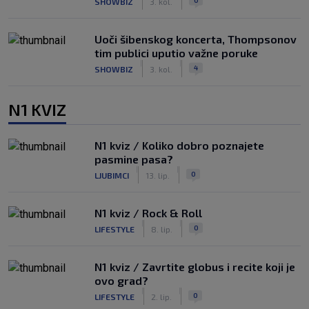
SHOWBIZ
3. kol.
Uoči šibenskog koncerta, Thompsonov
tim publici uputio važne poruke
|
|
4
SHOWBIZ
3. kol.
N1 KVIZ
N1 kviz / Koliko dobro poznajete
pasmine pasa?
|
|
0
LJUBIMCI
13. lip.
N1 kviz / Rock & Roll
|
|
0
LIFESTYLE
8. lip.
N1 kviz / Zavrtite globus i recite koji je
ovo grad?
|
|
0
LIFESTYLE
2. lip.