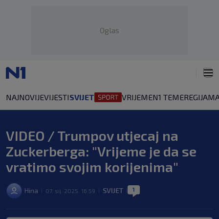
Oglas
NAJNOVIJE
VIJESTI
SVIJET
VRIJEME
N1 TEME
REGIJA
MA
VIDEO / Trumpov utjecaj na
Zuckerberga: "Vrijeme je da se
vratimo svojim korijenima"
1
Hina
SVIJET
07. sij. 2025. 16:59
|
|
|