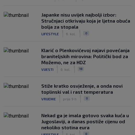
Japanke nisu uvijek najbolji izbor:
Stručnjaci otkrivaju koja je ljetna obuća
bolja za stopala
|
|
0
LIFESTYLE
6. kol.
Klarić o Plenkovićevoj najavi povećanja
braniteljskih mirovina: Politički bod za
Možemo, ne za HDZ
|
|
18
VIJESTI
6. kol.
Stiže kratko osvježenje, a onda novi
toplinski val i rast temperatura
|
|
0
VRIJEME
prije 9 h
Nekad ga je imala gotovo svaka kuća u
Jugoslaviji, a danas postiže cijenu od
nekoliko stotina eura
|
|
0
LIFESTYLE
5. kol.