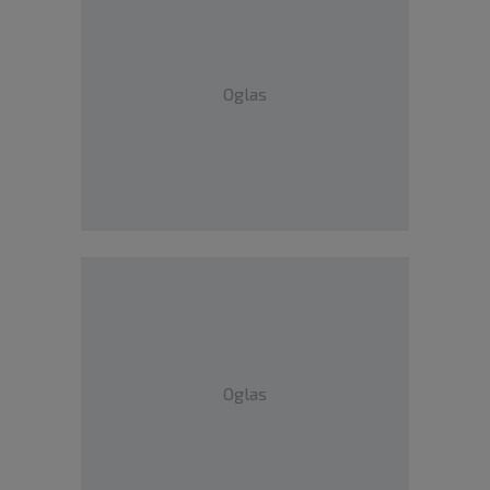
Oglas
Oglas