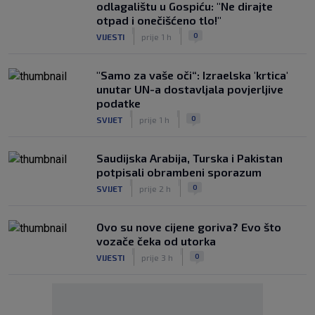
odlagalištu u Gospiću: "Ne dirajte
otpad i onečišćeno tlo!"
|
|
0
VIJESTI
prije 1 h
"Samo za vaše oči“: Izraelska 'krtica'
unutar UN-a dostavljala povjerljive
podatke
|
|
0
SVIJET
prije 1 h
Saudijska Arabija, Turska i Pakistan
potpisali obrambeni sporazum
|
|
0
SVIJET
prije 2 h
Ovo su nove cijene goriva? Evo što
vozače čeka od utorka
|
|
0
VIJESTI
prije 3 h