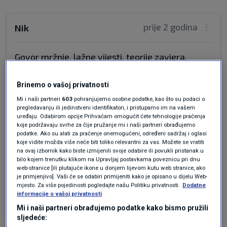
prije 2 godina
Nik
Govor mržnje, lažne vijesti, teorije zavjera,
pseudo znanost i tko zna što još lošeg provlači
se društvenim mrežama, slično kao što su
Brinemo o vašoj privatnosti
nekoć moćne korporacije "znanstveno"
Mi i naši partneri
603
pohranjujemo osobne podatke, kao što su podaci o
osporavale štetnost olova u benzinu, nikotinsku
pregledavanju ili jedinstveni identifikatori, i pristupamo im na vašem
ovisnost i dr. tako i danas moćnici društvenih
uređaju. Odabirom opcije Prihvaćam omogućit ćete tehnologije praćenja
koje podržavaju svrhe za čije pružanje mi i naši partneri obrađujemo
mreža osporavaju štetnost "mračnog" i
podatke. Ako su alati za praćenje onemogućeni, određeni sadržaj i oglasi
manipulativnog sadržaja kao i potencijanu
koje vidite možda više neće biti toliko relevantni za vas. Možete se vratiti
na ovaj izbornik kako biste izmijenili svoje odabire ili povukli pristanak u
ovisnost, tobože u ime slobode govora, a u
bilo kojem trenutku klikom na Upravljaj postavkama poveznicu pri dnu
stvari radi se o čistoj pohlepi za stjecanjem moći
web-stranice [ili plutajuće ikone u donjem lijevom kutu web stranice, ako
i novca..
je primjenjivo]. Vaši će se odabiri primijeniti kako je opisano u dijelu Web-
mjesto. Za više pojedinosti pogledajte našu Politiku privatnosti.
Dodatne
informacije o vašoj privatnosti
Odgovor
Mi i naši partneri obrađujemo podatke kako bismo pružili
sljedeće: