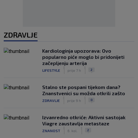
ZDRAVLJE
Kardiologinja upozorava: Ovo
popularno piće moglo bi pridonijeti
začepljenju arterija
|
|
2
LIFESTYLE
prije 7 h
Stalno ste pospani tijekom dana?
Znanstvenici su možda otkrili zašto
|
|
0
ZDRAVLJE
prije 9 h
Izvanredno otkriće: Aktivni sastojak
Viagre zaustavlja metastaze
|
|
2
ZNANOST
6. kol.