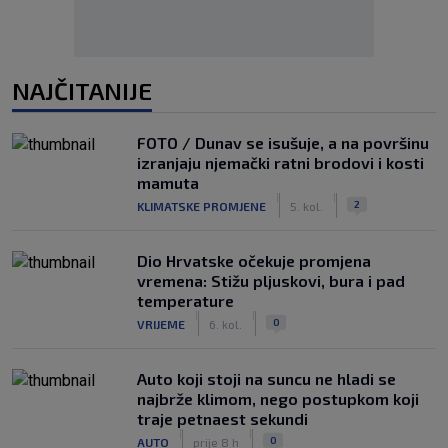
NAJČITANIJE
FOTO / Dunav se isušuje, a na površinu
izranjaju njemački ratni brodovi i kosti
mamuta
|
|
2
KLIMATSKE PROMJENE
5. kol.
Dio Hrvatske očekuje promjena
vremena: Stižu pljuskovi, bura i pad
temperature
|
|
0
VRIJEME
6. kol.
Auto koji stoji na suncu ne hladi se
najbrže klimom, nego postupkom koji
traje petnaest sekundi
|
|
0
AUTO
prije 8 h