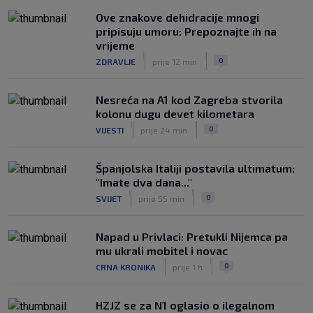
među glavnim željama
|
Ove znakove dehidracije mnogi
SK
prije 6 h
pripisuju umoru: Prepoznajte ih na
Znate li kad je Hajduk u Europi zadnji
vrijeme
put dao pet golova? Igrali su Vlašić i
|
|
0
ZDRAVLJE
prije 12 min
Balić, a trener je bio Burić
|
SK
prije 7 h
Nesreća na A1 kod Zagreba stvorila
kolonu dugu devet kilometara
|
|
0
VIJESTI
prije 24 min
Španjolska Italiji postavila ultimatum:
"Imate dva dana..."
|
|
0
SVIJET
prije 55 min
Napad u Privlaci: Pretukli Nijemca pa
mu ukrali mobitel i novac
|
|
0
CRNA KRONIKA
prije 1 h
HZJZ se za N1 oglasio o ilegalnom