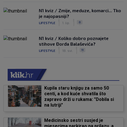
N1 kviz / Zmije, meduze, komarci... Tko
je najopasniji?
|
|
0
LIFESTYLE
1. lip.
N1 kviz / Koliko dobro poznajete
stihove Đorđa Balaševića?
|
|
11
LIFESTYLE
18. svi.
Kupila staru knjigu za samo 50
centi, a kod kuće shvatila što
zapravo drži u rukama: "Dobila si
na lutriji"
Medicinsko sestri susjed je
mjesecima parkirao na prilazu, a