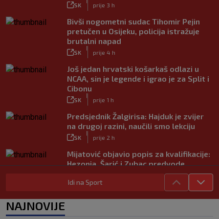
|
SK
prije 3 h
Bivši nogometni sudac Tihomir Pejin
pretučen u Osijeku, policija istražuje
brutalni napad
|
SK
prije 4 h
Još jedan hrvatski košarkaš odlazi u
NCAA, sin je legende i igrao je za Split i
Cibonu
|
SK
prije 1 h
Predsjednik Žalgirisa: Hajduk je zvijer
na drugoj razini, naučili smo lekciju
|
SK
prije 2 h
Mijatović objavio popis za kvalifikacije:
Hezonja, Šarić i Zubac predvode
Hrvatsku
Idi na Sport
|
SK
prije 4 h
Benfica ponovno želi Šutala?
NAJNOVIJE
Portugalci tvrde da je hrvatski stoper