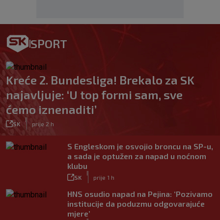
SPORT
Kreće 2. Bundesliga! Brekalo za SK
najavljuje: ‘U top formi sam, sve
ćemo iznenaditi’
|
SK
prije 2 h
S Engleskom je osvojio broncu na SP-u,
a sada je optužen za napad u noćnom
klubu
|
SK
prije 1 h
HNS osudio napad na Pejina: ‘Pozivamo
institucije da poduzmu odgovarajuće
mjere’