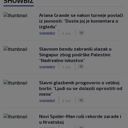
SHOWBIZ
Ariana Grande se nakon turneje povlači
iz javnosti: "Dosta joj je komentara o
izgledu"
|
|
0
SHOWBIZ
4. kol.
Slavnom bendu zabranili ulazak u
Singapur zbog podrške Palestini:
"Nadrealno iskustvo"
|
|
0
SHOWBIZ
3. kol.
Slavni glazbenik progovorio o velikoj
borbi: "Ljudi su se dolazili oprostiti od
mene"
|
|
0
SHOWBIZ
3. kol.
Novi Spider-Man ruši rekorde zarade i
u Hrvatskoj
|
|
0