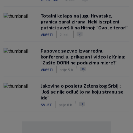
Totalni kolaps na jugu Hrvatske,
granica paralizirana. Neki iscrpljeni
putnici završili na Hitnoj: "Ovo je teror!"
|
|
7
VIJESTI
2. kol.
Pupovac sazvao izvanrednu
konferenciju, prikazan i video iz Knina:
"Zašto DORH ne poduzima mjere?"
|
|
14
VIJESTI
prije 5 h
Jakovina o posjetu Zelenskog Srbiji:
"Još se nije odlučilo na koju stranu se
ide"
|
|
1
SVIJET
prije 6 h