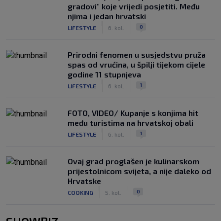
gradovi" koje vrijedi posjetiti. Među
njima i jedan hrvatski
|
|
0
LIFESTYLE
6. kol.
Prirodni fenomen u susjedstvu pruža
spas od vrućina, u špilji tijekom cijele
godine 11 stupnjeva
|
|
1
LIFESTYLE
6. kol.
FOTO, VIDEO/ Kupanje s konjima hit
među turistima na hrvatskoj obali
|
|
1
LIFESTYLE
6. kol.
Ovaj grad proglašen je kulinarskom
prijestolnicom svijeta, a nije daleko od
Hrvatske
|
|
0
COOKING
5. kol.