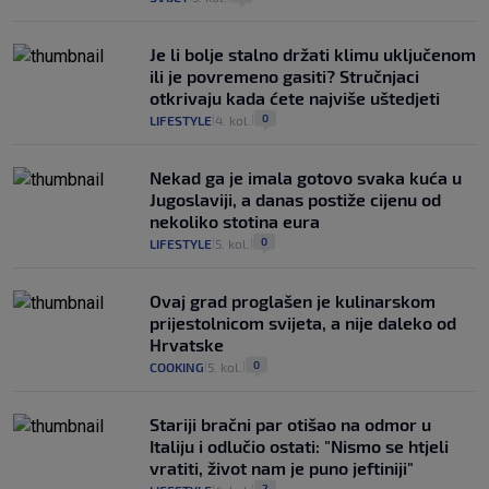
Je li bolje stalno držati klimu uključenom
ili je povremeno gasiti? Stručnjaci
otkrivaju kada ćete najviše uštedjeti
0
LIFESTYLE
4. kol.
|
|
Nekad ga je imala gotovo svaka kuća u
Jugoslaviji, a danas postiže cijenu od
nekoliko stotina eura
0
LIFESTYLE
5. kol.
|
|
Ovaj grad proglašen je kulinarskom
prijestolnicom svijeta, a nije daleko od
Hrvatske
0
COOKING
5. kol.
|
|
Stariji bračni par otišao na odmor u
Italiju i odlučio ostati: "Nismo se htjeli
vratiti, život nam je puno jeftiniji"
2