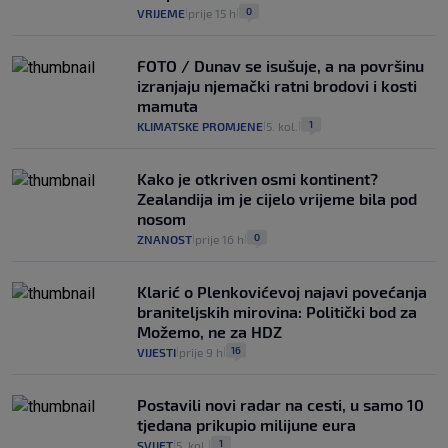
0
VRIJEME
prije 15 h
|
|
FOTO / Dunav se isušuje, a na površinu
izranjaju njemački ratni brodovi i kosti
mamuta
1
KLIMATSKE PROMJENE
5. kol.
|
|
Kako je otkriven osmi kontinent?
Zealandija im je cijelo vrijeme bila pod
nosom
0
ZNANOST
prije 16 h
|
|
Klarić o Plenkovićevoj najavi povećanja
braniteljskih mirovina: Politički bod za
Možemo, ne za HDZ
16
VIJESTI
prije 9 h
|
|
Postavili novi radar na cesti, u samo 10
tjedana prikupio milijune eura
1
SVIJET
5. kol.
|
|