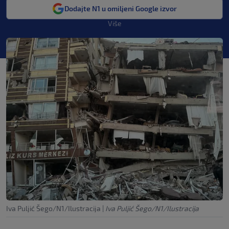
Dodajte N1 u omiljeni Google izvor
Više
Iva Puljić Šego/N1/Ilustracija
|
Iva Puljić Šego/N1/Ilustracija