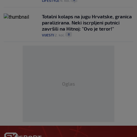
LIFESTYLE
4. kol.
|
|
Totalni kolaps na jugu Hrvatske, granica
paralizirana. Neki iscrpljeni putnici
završili na Hitnoj: "Ovo je teror!"
8
VIJESTI
2. kol.
|
|
Oglas