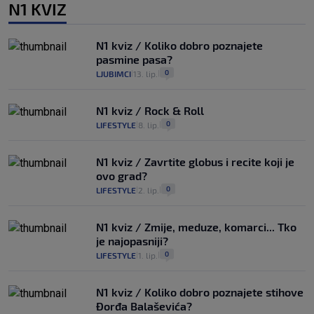
N1 KVIZ
N1 kviz / Koliko dobro poznajete
pasmine pasa?
0
LJUBIMCI
13. lip.
|
|
N1 kviz / Rock & Roll
0
LIFESTYLE
8. lip.
|
|
N1 kviz / Zavrtite globus i recite koji je
ovo grad?
0
LIFESTYLE
2. lip.
|
|
N1 kviz / Zmije, meduze, komarci... Tko
je najopasniji?
0
LIFESTYLE
1. lip.
|
|
N1 kviz / Koliko dobro poznajete stihove
Đorđa Balaševića?