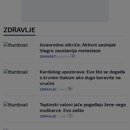
ZDRAVLJE
Izvanredno otkriće: Aktivni sastojak
Viagre zaustavlja metastaze
2
ZNANOST
prije 6 h
|
|
Kardiolog upozorava: Evo što se događa
s krvnim tlakom ako dugo boravite na
vrućini
0
ZDRAVLJE
5. kol.
|
|
Toplinski valovi jače pogađaju žene nego
muškarce. Evo zašto
1
ZDRAVLJE
3. kol.
|
|