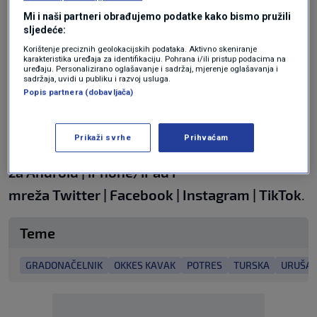
Mi i naši partneri obrađujemo podatke kako bismo pružili
sljedeće:
Nurdagi je teško oštećen u potresu magnitude
Korištenje preciznih geolokacijskih podataka. Aktivno skeniranje
7,8 u veljači 2023., koji je ubio više od 53 tisuće
karakteristika uređaja za identifikaciju. Pohrana i/ili pristup podacima na
uređaju. Personalizirano oglašavanje i sadržaj, mjerenje oglašavanja i
ljudi u Turskoj i više od šest tisuća u susjednoj
sadržaja, uvidi u publiku i razvoj usluga.
Popis partnera (dobavljača)
Siriji.
Prikaži svrhe
Prihvaćam
N1 pratite putem aplikacija
za
Android
|
iPhone/iPad
i
mreža
Twitter
|
Facebook
|
Instagram
|
TikTok
.
Teme
GRADONAČELNIK
OKKES KAVAK
POTRES
TURSKA
URUŠAV