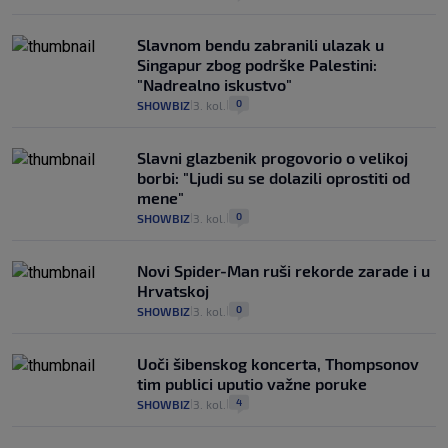
Slavnom bendu zabranili ulazak u
Singapur zbog podrške Palestini:
"Nadrealno iskustvo"
0
SHOWBIZ
3. kol.
|
|
Slavni glazbenik progovorio o velikoj
borbi: "Ljudi su se dolazili oprostiti od
mene"
0
SHOWBIZ
3. kol.
|
|
Novi Spider-Man ruši rekorde zarade i u
Hrvatskoj
0
SHOWBIZ
3. kol.
|
|
Uoči šibenskog koncerta, Thompsonov
tim publici uputio važne poruke
4
SHOWBIZ
3. kol.
|
|