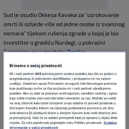
Sud je osudio Okkesa Kavaka za "uzrokovanje
smrti ili ozljede više od jedne osobe iz svjesnog
nemara" tijekom rušenja zgrade u kojoj je bio
investitor u gradiću Nurdagi, u pokrajini
Gaziantep na jugoistoku
Turske
.
Brinemo o vašoj privatnosti
Sud ga je optužio i za korištenje krivotvorene
Mi i naši partneri
603
pohranjujemo osobne podatke, kao što su podaci o
dokumentacije za dobivanje građevinske
pregledavanju ili jedinstveni identifikatori, i pristupamo im na vašem
uređaju. Odabirom opcije Prihvaćam omogućit ćete tehnologije praćenja
dozvole.
koje podržavaju svrhe za čije pružanje mi i naši partneri obrađujemo
podatke. Ako su alati za praćenje onemogućeni, određeni sadržaj i oglasi
koje vidite možda više neće biti toliko relevantni za vas. Možete se vratiti
na ovaj izbornik kako biste izmijenili svoje odabire ili povukli pristanak u
Okkes Kavak, koji je izabran za gradonačelnika
bilo kojem trenutku klikom na Upravljaj postavkama poveznicu pri dnu
web-stranice [ili plutajuće ikone u donjem lijevom kutu web stranice, ako
Nurdagija, sudi se za urušavanje druge zgrade
je primjenjivo]. Vaši će se odabiri primijeniti kako je opisano u dijelu Web-
mjesto. Za više pojedinosti pogledajte našu Politiku privatnosti.
Dodatne
u kojem je poginulo 36 ljudi.
informacije o vašoj privatnosti