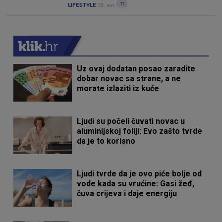
11
LIFESTYLE
18. svi.
|
|
Uz ovaj dodatan posao zaradite
dobar novac sa strane, a ne
morate izlaziti iz kuće
Ljudi su počeli čuvati novac u
aluminijskoj foliji: Evo zašto tvrde
da je to korisno
Ljudi tvrde da je ovo piće bolje od
vode kada su vrućine: Gasi žeđ,
čuva crijeva i daje energiju