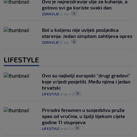
Ovo je najnezdravije ulje za kuhanje, a
gotovo svi ga koriste svaki dan
3
ZDRAVLJE
3. kol.
|
|
Bol u koljenu nije uvijek posljedica
starenja: Jedan simptom zahtijeva oprez
0
ZDRAVLJE
3. kol.
|
|
LIFESTYLE
Ovo su najbolji europski "drugi gradovi"
koje vrijedi posjetiti. Među njima i jedan
hrvatski
0
LIFESTYLE
prije 4 h
|
|
Prirodni fenomen u susjedstvu pruža
spas od vrućina, u špilji tijekom cijele
godine 11 stupnjeva
0
LIFESTYLE
prije 5 h
|
|