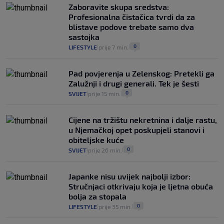
Plenković na 15 dana ukine mjere: "Ne bi
Zaboravite skupa sredstva:
se dogodilo ništa. Vlada se zaljubila u te
Profesionalna čistačica tvrdi da za
intervencije"
blistave podove trebate samo dva
25
VIJESTI
30. srp.
|
|
sastojka
0
LIFESTYLE
prije 7 min.
|
|
Pad povjerenja u Zelenskog: Pretekli ga
Zalužnji i drugi generali. Tek je šesti
0
SVIJET
prije 15 min.
|
|
Cijene na tržištu nekretnina i dalje rastu,
u Njemačkoj opet poskupjeli stanovi i
obiteljske kuće
0
SVIJET
prije 26 min.
|
|
Japanke nisu uvijek najbolji izbor:
Stručnjaci otkrivaju koja je ljetna obuća
bolja za stopala
0
LIFESTYLE
prije 35 min.
|
|