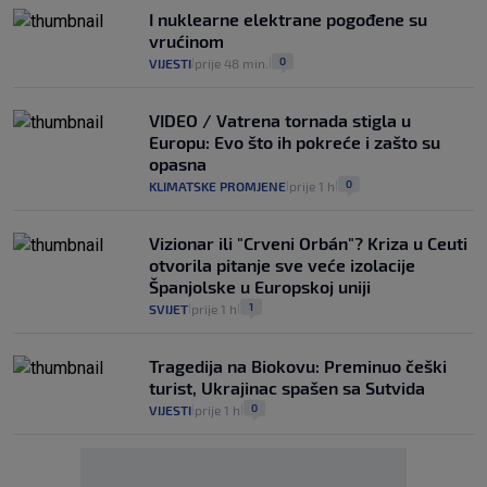
I nuklearne elektrane pogođene su
vrućinom
0
VIJESTI
prije 48 min.
|
|
VIDEO / Vatrena tornada stigla u
Europu: Evo što ih pokreće i zašto su
opasna
0
KLIMATSKE PROMJENE
prije 1 h
|
|
Vizionar ili "Crveni Orbán"? Kriza u Ceuti
otvorila pitanje sve veće izolacije
Španjolske u Europskoj uniji
1
SVIJET
prije 1 h
|
|
Tragedija na Biokovu: Preminuo češki
turist, Ukrajinac spašen sa Sutvida
0
VIJESTI
prije 1 h
|
|