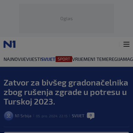
Oglas
NAJNOVIJE
VIJESTI
SVIJET
VRIJEME
N1 TEME
REGIJA
MAG
Zatvor za bivšeg gradonačelnika
zbog rušenja zgrade u potresu u
Turskoj 2023.
0
N1 Srbija
SVIJET
05. pro. 2024. 22:15
|
|
|