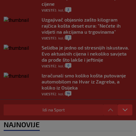
cijene
2
VIJESTI
3. kol.
|
|
Uzgajivač objasnio zašto kilogram
rajčica košta deset eura: "Nećete ih
vidjeti na akcijama u trgovinama"
7
VIJESTI
3. kol.
|
|
Selidba je jedno od stresnijih iskustava.
Evo aktualnih cijena i nekoliko savjeta
da prođe što lakše i jeftinije
0
VIJESTI
2. kol.
|
|
Izračunali smo koliko košta putovanje
automobilom na Hvar iz Zagreba, a
koliko iz Osijeka
14
VIJESTI
2. kol.
|
|
"Kći je otišla na more, a zaboravila
zdravstvenu iskaznicu". Kakva su prava
Idi na Sport
pacijenata izvan mjesta prebivališta?
1
VIJESTI
1. kol.
NAJNOVIJE
|
|
Provjerili smo "što ćemo onda" ako