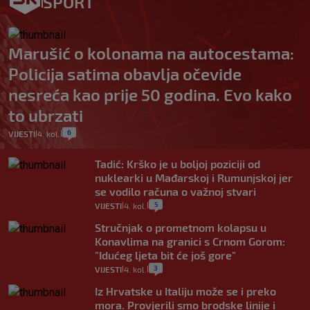
SPORT
Marušić o kolonama na autocestama:
Policija satima obavlja očevide
nesreća kao prije 50 godina. Evo kako
to ubrzati
6
VIJESTI
4. kol.
|
|
Tadić: Krško je u boljoj poziciji od
nuklearki u Mađarskoj i Rumunjskoj jer
se vodilo računa o važnoj stvari
5
VIJESTI
4. kol.
|
|
Stručnjak o prometnom kolapsu u
Konavlima na granici s Crnom Gorom:
"Idućeg ljeta bit će još gore"
3
VIJESTI
4. kol.
|
|
Iz Hrvatske u Italiju može se i preko
mora. Provjerili smo brodske linije i