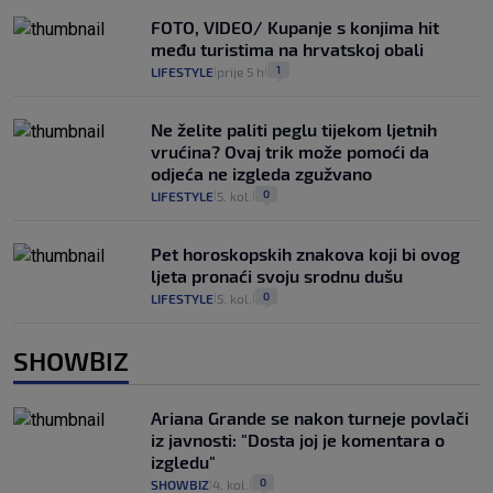
FOTO, VIDEO/ Kupanje s konjima hit
među turistima na hrvatskoj obali
1
LIFESTYLE
prije 5 h
|
|
Ne želite paliti peglu tijekom ljetnih
vrućina? Ovaj trik može pomoći da
odjeća ne izgleda zgužvano
0
LIFESTYLE
5. kol.
|
|
Pet horoskopskih znakova koji bi ovog
ljeta pronaći svoju srodnu dušu
0
LIFESTYLE
5. kol.
|
|
SHOWBIZ
Ariana Grande se nakon turneje povlači
iz javnosti: "Dosta joj je komentara o
izgledu"
0
SHOWBIZ
4. kol.
|
|