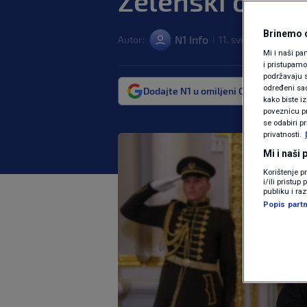
Zelenski odgov
Brinemo o
N1 Info
Autor:
11. svi. 2025. 10:58
|
|
Mi i naši pa
i pristupam
podržavaju s
određeni sadr
Dodajte N1 u omiljeni Google izvor
kako biste i
poveznicu pr
se odabiri p
privatnosti.
Mi i naši
Korištenje p
i/ili pristu
publiku i ra
Popis partn