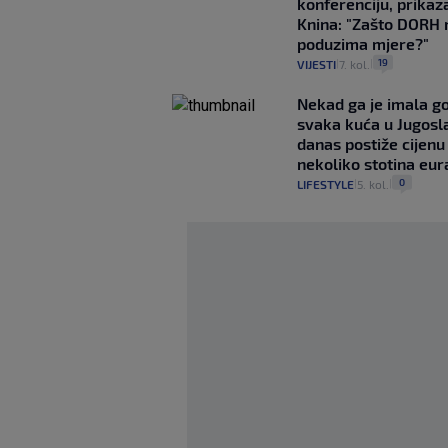
konferenciju, prikaza
Knina: "Zašto DORH 
poduzima mjere?"
19
VIJESTI
7. kol.
|
|
Nekad ga je imala g
svaka kuća u Jugoslav
danas postiže cijenu
nekoliko stotina eur
0
LIFESTYLE
5. kol.
|
|