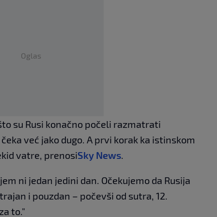
Oglas
 što su Rusi konačno počeli razmatrati
o čeka već jako dugo. A prvi korak ka istinskom
ekid vatre, prenosi
Sky News
.
jem ni jedan jedini dan. Očekujemo da Rusija
trajan i pouzdan – počevši od sutra, 12.
za to."