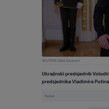
REUTERS/Gleb Garanich
Ukrajinski predsjednik Volodim
predsjednika Vladimira Putina,
Podijeli