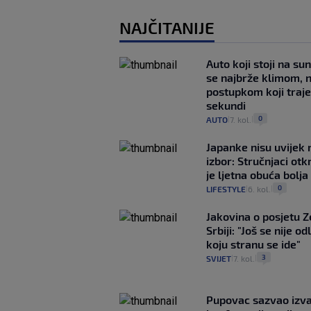
NAJČITANIJE
Auto koji stoji na su
se najbrže klimom, 
postupkom koji traj
sekundi
0
AUTO
7. kol.
|
|
Japanke nisu uvijek n
izbor: Stručnjaci otk
je ljetna obuća bolja
0
LIFESTYLE
6. kol.
|
|
Jakovina o posjetu 
Srbiji: "Još se nije od
koju stranu se ide"
3
SVIJET
7. kol.
|
|
Pupovac sazvao izv