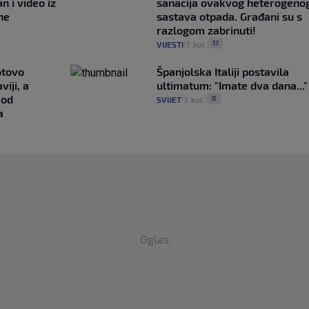
n i video iz
sanacija ovakvog heterogeno
ne
sastava otpada. Građani su s
razlogom zabrinuti!
17
VIJESTI
7. kol.
|
|
otovo
Španjolska Italiji postavila
iji, a
ultimatum: "Imate dva dana..."
 od
0
SVIJET
7. kol.
|
|
a
Oglas