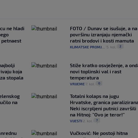
ncu ne hladi
FOTO / Dunav se isušuje, a na
nego
površinu izranjaju njemački
e petnaest
ratni brodovi i kosti mamuta
2
KLIMATSKE PROMJENE
5. kol.
|
|
ajbolji
Stiže kratko osvježenje, a ond
rivaju koja
novi toplinski val i rast
 za stopala
temperatura
0
VRIJEME
7. kol.
|
|
Zelenskog
Totalni kolaps na jugu
lučilo na
Hrvatske, granica paralizirana
Neki iscrpljeni putnici završili
na Hitnoj: "Ovo je teror!"
7
VIJESTI
2. kol.
|
|
anrednu
Vučković: Ne postoji hitna