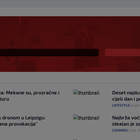
 s Milanom i sada je
ban je upravo to i
ta: Mekane su, prozračne i
Deset najduž
 turu
cijeli dan i
LIFESTYLE
prije
|
s dronom u Leipzigu:
Najbrža voć
ana provokacija"
idealan je za
COOKING
prije 
|