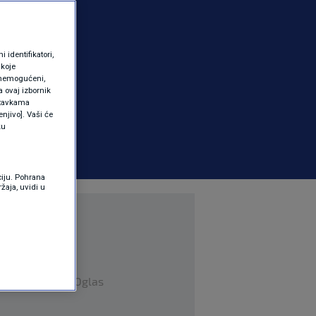
identifikatori,
 koje
 onemogućeni,
a ovaj izbornik
ostavkama
njivo]. Vaši će
ku
ciju. Pohrana
žaja, uvidi u
Oglas