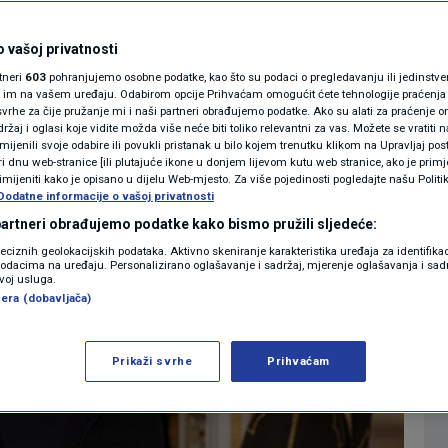
orio Putinu
MAGAZIN
N1 KOMENTAR
 vašoj privatnosti
5
SVIJET
komentara
|
rtneri
603
pohranjujemo osobne podatke, kao što su podaci o pregledavanju ili jedinstveni 
KOLUMNE
o im na vašem uređaju. Odabirom opcije Prihvaćam omogućit ćete tehnologije praćenja
vrhe za čije pružanje mi i naši partneri obrađujemo podatke. Ako su alati za praćenje
žaj i oglasi koje vidite možda više neće biti toliko relevantni za vas. Možete se vratiti n
Više
N1(DIS)INFO
zmijenili svoje odabire ili povukli pristanak u bilo kojem trenutku klikom na Upravljaj p
i dnu web-stranice [ili plutajuće ikone u donjem lijevom kutu web stranice, ako je primje
KLIMATSKE PROMJENE
rimijeniti kako je opisano u dijelu Web-mjesto. Za više pojedinosti pogledajte našu Politi
Dodatne informacije o vašoj privatnosti
FOTO
 partneri obrađujemo podatke kako bismo pružili sljedeće:
reciznih geolokacijskih podataka. Aktivno skeniranje karakteristika uređaja za identifika
p podacima na uređaju. Personalizirano oglašavanje i sadržaj, mjerenje oglašavanja i sadr
VIDEO
zvoj usluga.
era (dobavljača)
Prikaži svrhe
Prihvaćam