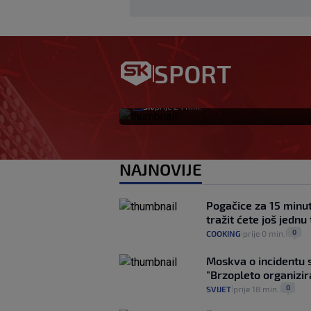
Bennacer raskinuo
slobodan igrač: Bo
SPORT
htio, ali…
SK
prije 24 min.
|
NAJNOVIJE
Pogačice za 15 minu
tražit ćete još jednu
0
COOKING
prije 0 min.
|
|
Moskva o incidentu 
"Brzopleto organizir
0
SVIJET
prije 18 min.
|
|