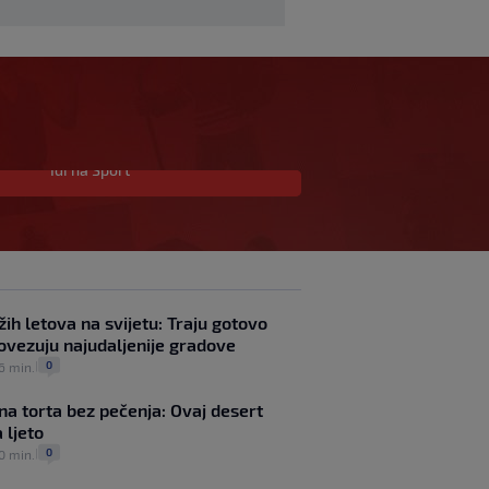
Idi na Sport
Hrvatski vaterpolisti do
16 godina u polufinalu
SP-a protiv Srbije!
SK
prije 36 min.
|
VIDEO / Počela nam je
‘Cvajta’! Brekalo solidan
ih letova na svijetu: Traju gotovo
u gostujućoj pobjedi
 povezuju najudaljenije gradove
Herthe kod Bochuma
0
 6 min.
|
SK
prije 54 min.
|
Božić za SK: Zadar je
dvosjekli mač, publiku
na torta bez pečenja: Ovaj desert
ne možeš prevariti. Sam
 ljeto
sam svoj gazda, radit ću
0
30 min.
|
po svom