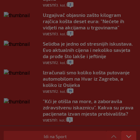
2
VIJESTI
3. kol.
|
|
Uzgajivač objasnio zašto kilogram
rajčica košta deset eura: "Nećete ih
vidjeti na akcijama u trgovinama"
7
VIJESTI
3. kol.
|
|
Selidba je jedno od stresnijih iskustava.
Evo aktualnih cijena i nekoliko savjeta
da prođe što lakše i jeftinije
0
VIJESTI
2. kol.
|
|
Izračunali smo koliko košta putovanje
automobilom na Hvar iz Zagreba, a
koliko iz Osijeka
14
VIJESTI
2. kol.
|
|
"Kći je otišla na more, a zaboravila
zdravstvenu iskaznicu". Kakva su prava
pacijenata izvan mjesta prebivališta?
1
VIJESTI
1. kol.
|
|
Provjerili smo "što ćemo onda" ako
Plenković na 15 dana ukine mjere: "Ne bi
Idi na Sport