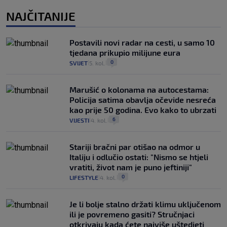
NAJČITANIJE
Postavili novi radar na cesti, u samo 10
tjedana prikupio milijune eura
0
SVIJET
5. kol.
|
|
Marušić o kolonama na autocestama:
Policija satima obavlja očevide nesreća
kao prije 50 godina. Evo kako to ubrzati
6
VIJESTI
4. kol.
|
|
Stariji bračni par otišao na odmor u
Italiju i odlučio ostati: "Nismo se htjeli
vratiti, život nam je puno jeftiniji"
0
LIFESTYLE
4. kol.
|
|
Je li bolje stalno držati klimu uključenom
ili je povremeno gasiti? Stručnjaci
otkrivaju kada ćete najviše uštedjeti