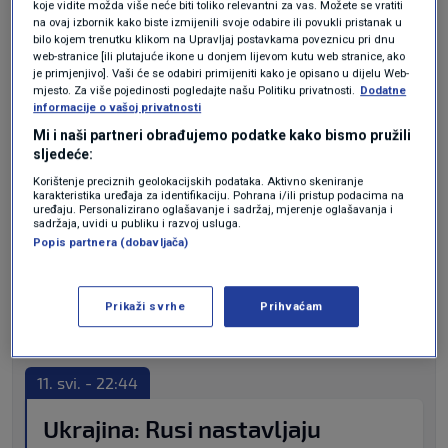
na veleposlanika
11. svi. - 16:54
koje vidite možda više neće biti toliko relevantni za vas. Možete se vratiti
na ovaj izbornik kako biste izmijenili svoje odabire ili povukli pristanak u
Zelenski: Da je Ukrajina članica NATO-a, rata
bilo kojem trenutku klikom na Upravljaj postavkama poveznicu pri dnu
web-stranice [ili plutajuće ikone u donjem lijevom kutu web stranice, ako
ne bi bilo
11. svi. - 18:42
je primjenjivo]. Vaši će se odabiri primijeniti kako je opisano u dijelu Web-
Ukrajina predlaže razmjenu ozlijeđenih
mjesto. Za više pojedinosti pogledajte našu Politiku privatnosti.
Dodatne
informacije o vašoj privatnosti
branitelja Azovstalja i ruskih zarobljenika
Mi i naši partneri obrađujemo podatke kako bismo pružili
11. svi. - 21:52
sljedeće:
Ukrajina: Rusi nastavljaju bombardirati
Korištenje preciznih geolokacijskih podataka. Aktivno skeniranje
karakteristika uređaja za identifikaciju. Pohrana i/ili pristup podacima na
čeličanu
11. svi. - 22:44
uređaju. Personalizirano oglašavanje i sadržaj, mjerenje oglašavanja i
sadržaja, uvidi u publiku i razvoj usluga.
Popis partnera (dobavljača)
TIJEK DOGAĐAJA IZ MINUTE
35
Prikaži svrhe
Prihvaćam
U MINUTU
objava
11. svi. - 22:44
Ukrajina: Rusi nastavljaju