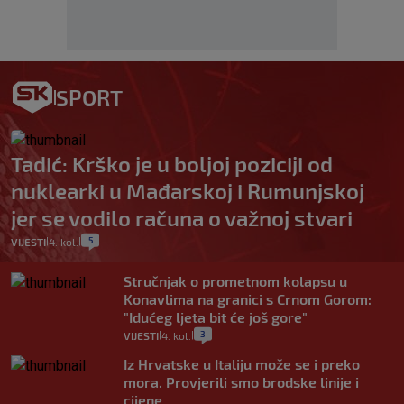
SPORT
Tadić: Krško je u boljoj poziciji od
nuklearki u Mađarskoj i Rumunjskoj
jer se vodilo računa o važnoj stvari
5
VIJESTI
4. kol.
|
|
Stručnjak o prometnom kolapsu u
Konavlima na granici s Crnom Gorom:
"Idućeg ljeta bit će još gore"
3
VIJESTI
4. kol.
|
|
Iz Hrvatske u Italiju može se i preko
mora. Provjerili smo brodske linije i
cijene