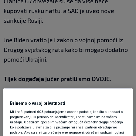
Članice G7 obvezale su se da više neće
kupovati rusku naftu, a SAD je uveo nove
sankcije Rusiji.
Joe Biden vratio je i zakon o vojnoj pomoći iz
Drugog svjetskog rata kako bi mogao dodatno
pomoći Ukrajini.
Tijek događaja jučer pratili smo
OVDJE
.
NAJVAŽNIJI DOGAĐAJI
Brinemo o vašoj privatnosti
Prvi ruski vojnik pred ukrajinskim sudom
Mi i naši partneri
603
pohranjujemo osobne podatke, kao što su podaci o
pregledavanju ili jedinstveni identifikatori, i pristupamo im na vašem
zbog ratnih zločina
11. svi. - 16:01
uređaju. Odabirom opcije Prihvaćam omogućit ćete tehnologije praćenja
koje podržavaju svrhe za čije pružanje mi i naši partneri obrađujemo
Rusija zatražila ispriku Poljske zbog napada
podatke. Ako su alati za praćenje onemogućeni, određeni sadržaj i oglasi