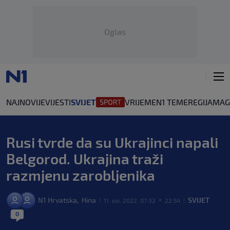
Oglas
NAJNOVIJE
VIJESTI
SVIJET
VRIJEME
N1 TEME
REGIJA
MAG
Rusi tvrde da su Ukrajinci napali
Belgorod. Ukrajina traži
razmjenu zarobljenika
N1 Hrvatska
Hina
SVIJET
,
11. svi. 2022. 07:32
22:54
|
>
|
0
|