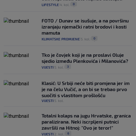
0
LIFESTYLE
4. kol.
|
|
FOTO / Dunav se isušuje, a na površinu
izranjaju njemački ratni brodovi i kosti
mamuta
0
KLIMATSKE PROMJENE
5. kol.
|
|
Tko je čovjek koji je na proslavi Oluje
sjedio između Plenkovića i Milanovića?
3
VIJESTI
5. kol.
|
|
Klasić: U Srbiji neće biti promjena jer im
je na čelu Vučić, a on bi se trebao prvo
suočiti s vlastitom prošlošću
VIJESTI
5. kol.
|
Totalni kolaps na jugu Hrvatske, granica
paralizirana. Neki iscrpljeni putnici
završili na Hitnoj: "Ovo je teror!"
6
VIJESTI
2. kol.
|
|