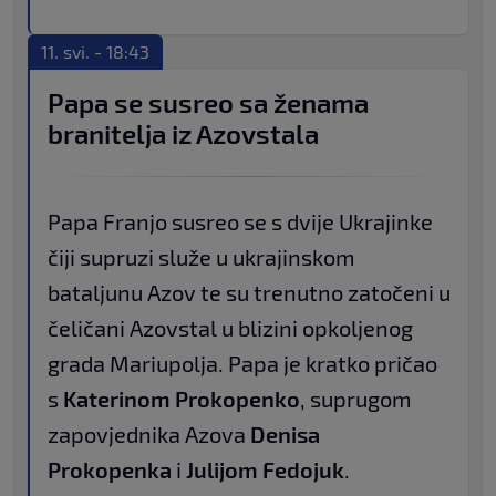
11. svi. - 18:43
Papa se susreo sa ženama
branitelja iz Azovstala
Papa Franjo susreo se s dvije Ukrajinke
čiji supruzi služe u ukrajinskom
bataljunu Azov te su trenutno zatočeni u
čeličani Azovstal u blizini opkoljenog
grada Mariupolja. Papa je kratko pričao
s
Katerinom Prokopenko
, suprugom
zapovjednika Azova
Denisa
Prokopenka
i
Julijom Fedojuk
.