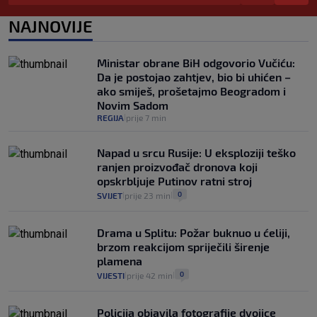
se dogodilo ništa. Vlada se zaljubila u te
intervencije"
NAJNOVIJE
25
VIJESTI
30. srp.
|
|
Analitičar o Mostu: Oni su u yin-yang
Ministar obrane BiH odgovorio Vučiću:
poziciji i imaju drugog najpoznatijeg
Da je postojao zahtjev, bio bi uhićen –
bravara u povijesti Hrvatske
ako smiješ, prošetajmo Beogradom i
16
VIJESTI
30. srp.
|
|
Novim Sadom
REGIJA
prije 7 min
|
Napad u srcu Rusije: U eksploziji teško
ranjen proizvođač dronova koji
opskrbljuje Putinov ratni stroj
0
SVIJET
prije 23 min
|
|
Drama u Splitu: Požar buknuo u ćeliji,
brzom reakcijom spriječili širenje
plamena
0
VIJESTI
prije 42 min
|
|
Policija objavila fotografije dvojice