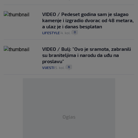
VIDEO / Pedeset godina sam je slagao
kamenje i izgradio dvorac od 48 metara,
a ulaz je i danas besplatan
0
LIFESTYLE
4. kol.
|
|
VIDEO / Bulj: "Ovo je sramota, zabranili
su braniteljima i narodu da uđu na
proslavu"
6
VIJESTI
5. kol.
|
|
Oglas