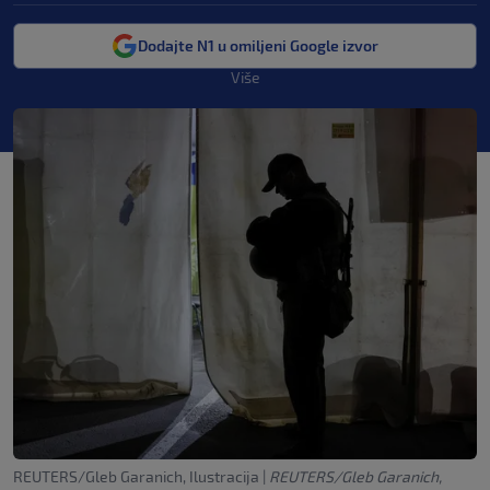
Dodajte N1 u omiljeni Google izvor
Više
REUTERS/Gleb Garanich, Ilustracija
|
REUTERS/Gleb Garanich,