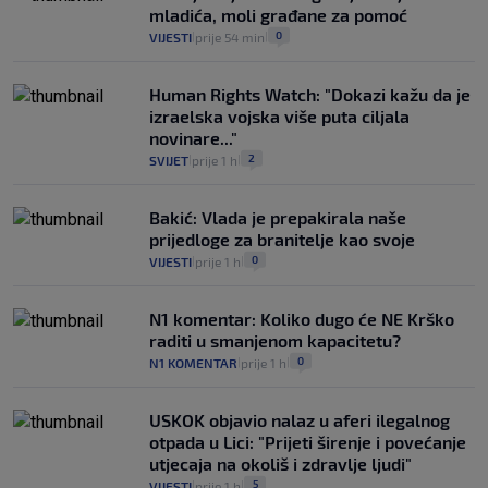
mladića, moli građane za pomoć
0
VIJESTI
prije 54 min
|
|
Human Rights Watch: "Dokazi kažu da je
izraelska vojska više puta ciljala
novinare..."
2
SVIJET
prije 1 h
|
|
Bakić: Vlada je prepakirala naše
prijedloge za branitelje kao svoje
0
VIJESTI
prije 1 h
|
|
N1 komentar: Koliko dugo će NE Krško
raditi u smanjenom kapacitetu?
0
N1 KOMENTAR
prije 1 h
|
|
USKOK objavio nalaz u aferi ilegalnog
otpada u Lici: "Prijeti širenje i povećanje
utjecaja na okoliš i zdravlje ljudi"
5
VIJESTI
prije 1 h
|
|