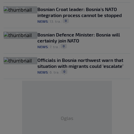
Bosnian Croat leader: Bosnia's NATO
integration process cannot be stopped
0
NEWS
|
13. tra.
|
Bosnian Defence Minister: Bosnia will
certainly join NATO
0
NEWS
|
7. tra.
|
Officials in Bosnia northwest warn that
situation with migrants could ‘escalate’
0
NEWS
|
6. tra.
|
Oglas