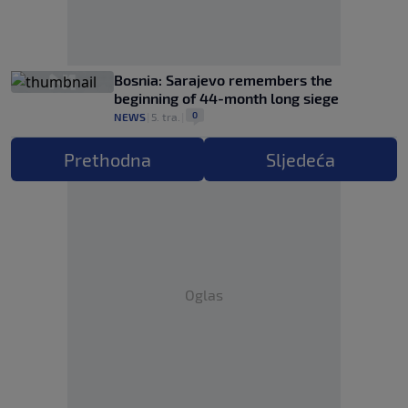
Bosnia: Sarajevo remembers the
beginning of 44-month long siege
0
NEWS
|
5. tra.
|
Prethodna
Sljedeća
Oglas