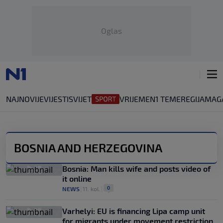
Oglas
NAJNOVIJE
VIJESTI
SVIJET
VRIJEME
N1 TEME
REGIJA
MAG
BOSNIA AND HERZEGOVINA
Bosnia: Man kills wife and posts video of
it online
0
NEWS
|
11. kol.
|
Varhelyi: EU is financing Lipa camp unit
for migrants under movement restriction