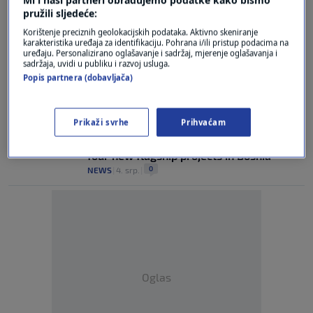
pružili sljedeće:
MEPs urge Bosnian authorities to speed
Korištenje preciznih geolokacijskih podataka. Aktivno skeniranje
up reforms, call for sanctions on Dodik
karakteristika uređaja za identifikaciju. Pohrana i/ili pristup podacima na
0
NEWS
|
12. srp.
|
uređaju. Personalizirano oglašavanje i sadržaj, mjerenje oglašavanja i
sadržaja, uvidi u publiku i razvoj usluga.
Popis partnera (dobavljača)
Leading MEPs urge the EU to finally
impose sanctions on Milorad Dodik
0
NEWS
|
5. srp.
|
Prikaži svrhe
Prihvaćam
EU approves €303 million in grants for
four new flagship projects in Bosnia
0
NEWS
|
4. srp.
|
Oglas