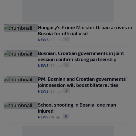
Hungary's Prime Minister Orban arrives in
Bosnia for official visit
0
NEWS
|
22. lip.
|
Bosnian, Croatian governments in joint
session confirm strong partnership
0
NEWS
|
20. lip.
|
PM: Bosnian and Croatian governments'
joint session will boost bilateral ties
0
NEWS
|
20. lip.
|
School shooting in Bosnia, one man
injured
0
NEWS
|
14. lip.
|