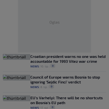
Oglas
Croatian president warns no one was held
accountable for 1993 Vitez war crime
0
NEWS
|
10. lip.
|
Council of Europe warns Bosnia to stop
ignoring ‘Sejdic Finci’ verdict
0
NEWS
|
8. lip.
|
EU's Varhelyi: There will be no shortcuts
on Bosnia's EU path
0
NEWS
|
17. svi.
|