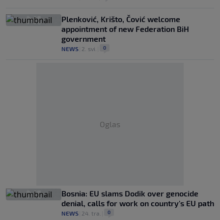
Plenković, Krišto, Čović welcome
appointment of new Federation BiH
government
0
NEWS
|
2. svi.
|
Oglas
Bosnia: EU slams Dodik over genocide
denial, calls for work on country's EU path
0
NEWS
|
24. tra.
|