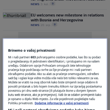
0
NEWS
|
3. kol.
|
EU welcomes new milestone in relations
with Bosnia and Herzegovina
0
NEWS
|
20. srp.
|
Brinemo o vašoj privatnosti
Mi i naši partneri
603
pohranjujemo osobne podatke, kao što su podaci
o pregledavanju ili jedinstveni identifikatori, i pristupamo im na vašem
Oglas
uređaju. Odabirom opcije Prihvaćam omogućit ćete tehnologije
praćenja koje podržavaju svrhe za čije pružanje mi i naši partneri
obrađujemo podatke. Ako su alati za praćenje onemogućeni, određeni
sadržaj i oglasi koje vidite možda više neće biti toliko relevantni za vas.
Možete se vratiti na ovaj izbornik kako biste izmijenili svoje odabire ili
povukli pristanak u bilo kojem trenutku klikom na Upravljaj postavkama
poveznicu pri dnu web-stranice [ili plutajuće ikone u donjem lijevom
kutu web stranice, ako je primjenjivo]. Vaši će se odabiri primijeniti kako
Croatia is the biggest buyer of electricity
je opisano u dijelu Web-mjesto. Za više pojedinosti pogledajte našu
produced in Bosnia
Politiku privatnosti.
Dodatne informacije o vašoj privatnosti
0
NEWS
|
17. srp.
|
Mi i naši partneri obrađujemo podatke kako bismo