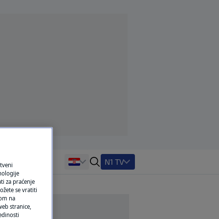
N1 TV
tveni
nologije
ti za praćenje
žete se vratiti
ikom na
eb stranice,
edinosti