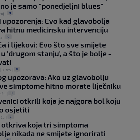
tno je samo "ponedjeljni blues"
4
ruj.
|
 upozorenja: Evo kad glavobolja
va hitnu medicinsku intervenciju
0
ra.
|
a i lijekovi: Evo što sve smijete
u 'drugom stanju', a što je bolje -
vati
0
|
8. tra.
|
g upozorava: Ako uz glavobolju
ve simptome hitno morate liječniku
0
ožu.
|
nici otkrili koja je najgora bol koju
osjetiti
2
ožu.
|
k otkriva koja tri simptoma
lje nikada ne smijete ignorirati