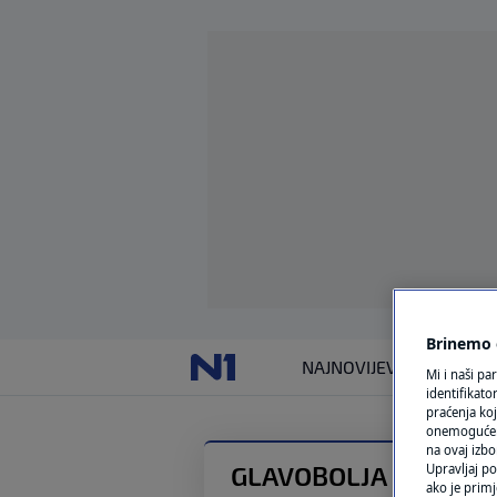
Brinemo o
NAJNOVIJE
VIJESTI
SVIJET
Mi i naši pa
identifikat
praćenja koj
onemogućeni,
na ovaj izbo
GLAVOBOLJA
Upravljaj po
ako je primj