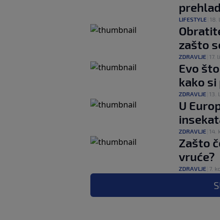
prehla
LIFESTYLE
|
18. 
Obratit
zašto s
ZDRAVLJE
|
17. l
Evo što
kako si
ZDRAVLJE
|
13. l
U Europ
insekat
ZDRAVLJE
|
14. 
Zašto č
vruće?
ZDRAVLJE
|
7. k
S