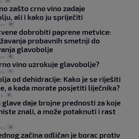
0
ij.
|
no zašto crno vino zadaje
ju, ali i kako ju spriječiti
0
pro.
|
vene dobrobiti paprene metvice:
žavanja probavnih smetnji do
anja glavobolje
0
pro.
|
rno vino uzrokuje glavobolje?
1
pro.
|
ja od dehidracije: Kako je se riješiti
e, a kada morate posjetiti liječnika?
0
ro.
|
glave daje brojne prednosti za koje
iste znali, a može potaknuti i rast
0
stu.
|
jednog začina odličan je borac protiv