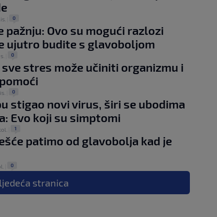
de
0
lis.
|
e pažnju: Ovo su mogući razlozi
e ujutro budite s glavoboljom
0
is.
|
 sve stres može učiniti organizmu i
 pomoći
0
is.
|
u stigao novi virus, širi se ubodima
a: Evo koji su simptomi
1
kol.
|
ešće patimo od glavobolja kad je
0
ol.
|
ljedeća
stranica