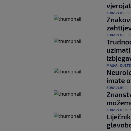
vjeroja
ZDRAVLJE
|
28. 
Znakovi
zahtije
ZDRAVLJE
|
9. t
Trudnoć
uzimati 
izbjega
MAJKA I DIJETE
Neurolo
imate o
ZDRAVLJE
|
29. 
Znanstve
možemo 
ZDRAVLJE
|
15. 
Liječni
glavobo