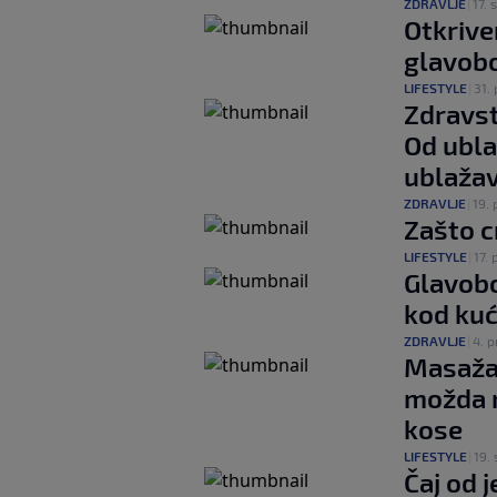
ZDRAVLJE
|
17. s
Otkrive
glavobol
LIFESTYLE
|
31. 
Zdravst
Od ubla
ublažav
ZDRAVLJE
|
19. 
Zašto c
LIFESTYLE
|
17. 
Glavobol
kod kuć
ZDRAVLJE
|
4. p
Masaža 
možda n
kose
LIFESTYLE
|
19. 
Čaj od 