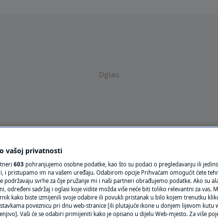
Oglas
 vašoj privatnosti
VRIJEME
rtneri
603
pohranjujemo osobne podatke, kao što su podaci o pregledavanju ili jedins
ori, i pristupamo im na vašem uređaju. Odabirom opcije Prihvaćam omogućit ćete teh
N1 TEME
e podržavaju svrhe za čije pružanje mi i naši partneri obrađujemo podatke. Ako su ala
 određeni sadržaj i oglasi koje vidite možda više neće biti toliko relevantni za vas. Mo
rnik kako biste izmijenili svoje odabire ili povukli pristanak u bilo kojem trenutku kl
REGIJA
stavkama poveznicu pri dnu web-stranice [ili plutajuće ikone u donjem lijevom kutu w
enjivo]. Vaši će se odabiri primijeniti kako je opisano u dijelu Web-mjesto. Za više poj