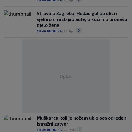
CRNA KRONIKA
|
27. lip.
|
Strava u Zagrebu: Hodao gol po ulici i
sjekirom razbijao aute, u kući mu pronašli
tijelo žene
0
CRNA KRONIKA
|
13. lip.
|
Oglas
Muškarcu koji je nožem ubio oca određen
istražni zatvor
0
CRNA KRONIKA
|
22. svi.
|