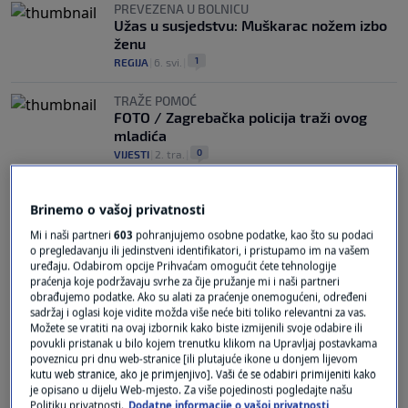
PREVEZENA U BOLNICU
Užas u susjedstvu: Muškarac nožem izbo
ženu
1
REGIJA
|
6. svi.
|
TRAŽE POMOĆ
FOTO / Zagrebačka policija traži ovog
mladića
0
VIJESTI
|
2. tra.
|
Brinemo o vašoj privatnosti
Mi i naši partneri
603
pohranjujemo osobne podatke, kao što su podaci
o pregledavanju ili jedinstveni identifikatori, i pristupamo im na vašem
uređaju. Odabirom opcije Prihvaćam omogućit ćete tehnologije
praćenja koje podržavaju svrhe za čije pružanje mi i naši partneri
Oglas
obrađujemo podatke. Ako su alati za praćenje onemogućeni, određeni
sadržaj i oglasi koje vidite možda više neće biti toliko relevantni za vas.
Možete se vratiti na ovaj izbornik kako biste izmijenili svoje odabire ili
povukli pristanak u bilo kojem trenutku klikom na Upravljaj postavkama
poveznicu pri dnu web-stranice [ili plutajuće ikone u donjem lijevom
kutu web stranice, ako je primjenjivo]. Vaši će se odabiri primijeniti kako
je opisano u dijelu Web-mjesto. Za više pojedinosti pogledajte našu
Politiku privatnosti.
Dodatne informacije o vašoj privatnosti