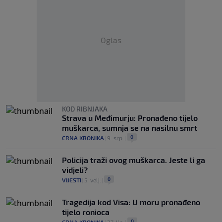
Oglas
KOD RIBNJAKA
Strava u Međimurju: Pronađeno tijelo
muškarca, sumnja se na nasilnu smrt
0
CRNA KRONIKA
|
9. srp.
|
Policija traži ovog muškarca. Jeste li ga
vidjeli?
0
VIJESTI
|
5. velj.
|
Tragedija kod Visa: U moru pronađeno
tijelo ronioca
0