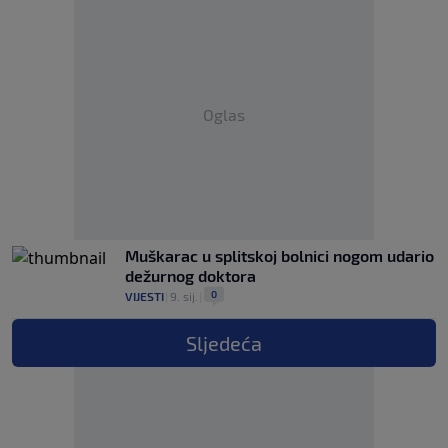
Oglas
Muškarac u splitskoj bolnici nogom udario
dežurnog doktora
0
VIJESTI
|
9. sij.
|
Sljedeća