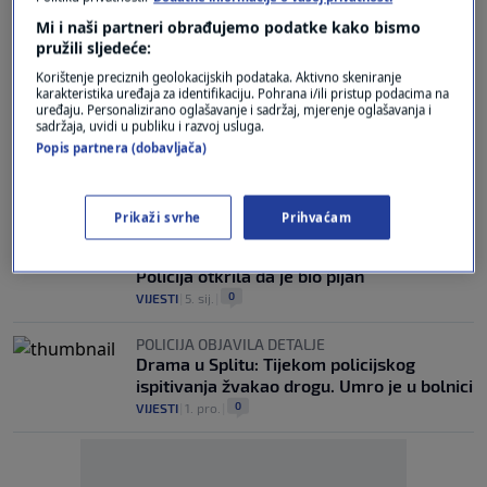
ZABORAVITE PLOČICE
Mi i naši partneri obrađujemo podatke kako bismo
Znanstvenici otkrili kako izgleda savršeno
pružili sljedeće:
muško tijelo, ali žene se ne slažu
Korištenje preciznih geolokacijskih podataka. Aktivno skeniranje
0
LIFESTYLE
|
21. ožu.
|
karakteristika uređaja za identifikaciju. Pohrana i/ili pristup podacima na
uređaju. Personalizirano oglašavanje i sadržaj, mjerenje oglašavanja i
OBJAVILI APEL
sadržaja, uvidi u publiku i razvoj usluga.
FOTO / Prepoznajete li ga? Policija traži
Popis partnera (dobavljača)
ovog muškarca
2
VIJESTI
|
16. velj.
|
Prikaži svrhe
Prihvaćam
ISTRAŽIVANJE U TIJEKU
Mladić s oružjem hodao po Zagrebu?
Policija otkrila da je bio pijan
0
VIJESTI
|
5. sij.
|
POLICIJA OBJAVILA DETALJE
Drama u Splitu: Tijekom policijskog
ispitivanja žvakao drogu. Umro je u bolnici
0
VIJESTI
|
1. pro.
|