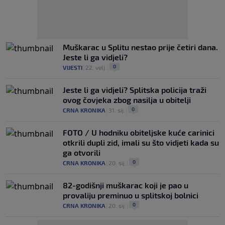
Muškarac u Splitu nestao prije četiri dana.
Jeste li ga vidjeli?
0
VIJESTI
|
22. velj.
|
Jeste li ga vidjeli? Splitska policija traži
ovog čovjeka zbog nasilja u obitelji
0
CRNA KRONIKA
|
31. sij.
|
FOTO / U hodniku obiteljske kuće carinici
otkrili dupli zid, imali su što vidjeti kada su
ga otvorili
0
CRNA KRONIKA
|
20. sij.
|
82-godišnji muškarac koji je pao u
provaliju preminuo u splitskoj bolnici
0
CRNA KRONIKA
|
20. sij.
|