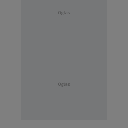
Oglas
Oglas