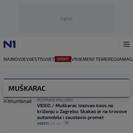
Oglas
NAJNOVIJE
VIJESTI
SVIJET
VRIJEME
N1 TEME
REGIJA
MAG
MUŠKARAC
POTPUNO POLUDIO
VIDEO / Muškarac izazvao kaos na
križanju u Zagrebu: Skakao je na krovove
automobila i zaustavio promet
1
VIJESTI
|
26. svi.
|