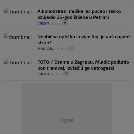
Alkoholizirani muškarac pucao i teško
ozlijedio 26-godišnjaka u Petrinji
0
VIJESTI
|
3. svi.
|
Neobična optička iluzija: Koji je vaš najveći
strah?
0
MAGAZIN
|
21. tra.
|
FOTO / Drama u Zagrebu: Mladić podletio
pod tramvaj, izvlačili ga vatrogasci
0
VIJESTI
|
6. ožu.
|
Oglas