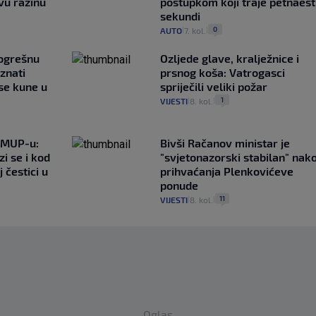
vu razinu
postupkom koji traje petnaest
sekundi
0
AUTO
7. kol.
|
|
pogrešnu
Ozljede glave, kralježnice i
znati
prsnog koša: Vatrogasci
se kune u
spriječili veliki požar
1
VIJESTI
8. kol.
|
|
o MUP-u:
Bivši Račanov ministar je
i se i kod
"svjetonazorski stabilan" nak
 čestici u
prihvaćanja Plenkovićeve
ponude
11
VIJESTI
8. kol.
|
|
Oglas