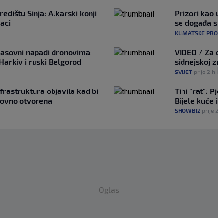
edištu Sinja: Alkarski konji
Prizori kao 
jaci
se događa 
KLIMATSKE PR
asovni napadi dronovima:
VIDEO / Za 
 Harkiv i ruski Belgorod
sidnejskoj z
SVIJET
prije 2 h
|
|
frastruktura objavila kad bi
Tihi "rat": 
novno otvorena
Bijele kuće
SHOWBIZ
prije 
|
Oglas