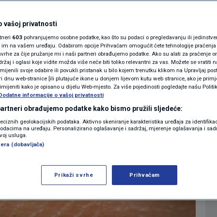
a
MAGAZIN
N1 KOMENTAR
 vašoj privatnosti
0
18. 20:55
20:57
INFO
komentara
>
|
|
rtneri
603
pohranjujemo osobne podatke, kao što su podaci o pregledavanju ili jedinstveni 
KOLUMNE
o im na vašem uređaju. Odabirom opcije Prihvaćam omogućit ćete tehnologije praćenja
vrhe za čije pružanje mi i naši partneri obrađujemo podatke. Ako su alati za praćenje
žaj i oglasi koje vidite možda više neće biti toliko relevantni za vas. Možete se vratiti n
N1(DIS)INFO
zmijenili svoje odabire ili povukli pristanak u bilo kojem trenutku klikom na Upravljaj p
i dnu web-stranice [ili plutajuće ikone u donjem lijevom kutu web stranice, ako je primje
KLIMATSKE PROMJENE
rimijeniti kako je opisano u dijelu Web-mjesto. Za više pojedinosti pogledajte našu Politi
Dodatne informacije o vašoj privatnosti
FOTO
 partneri obrađujemo podatke kako bismo pružili sljedeće:
reciznih geolokacijskih podataka. Aktivno skeniranje karakteristika uređaja za identifika
p podacima na uređaju. Personalizirano oglašavanje i sadržaj, mjerenje oglašavanja i sadr
VIDEO
zvoj usluga.
era (dobavljača)
Prikaži svrhe
Prihvaćam