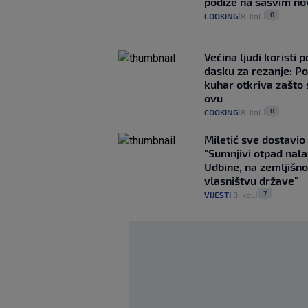
podiže na sasvim no
0
COOKING
8. kol.
|
|
Većina ljudi koristi 
dasku za rezanje: Po
kuhar otkriva zašto 
ovu
0
COOKING
8. kol.
|
|
Miletić sve dostavi
"Sumnjivi otpad nalaz
Udbine, na zemljišnoj
vlasništvu države"
7
VIJESTI
8. kol.
|
|