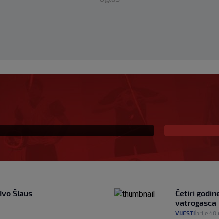
 golgeterski instinkt
jeke: Ovako je
gi
Ivo Šlaus
Četiri godin
vatrogasca
VIJESTI
prije 40
|