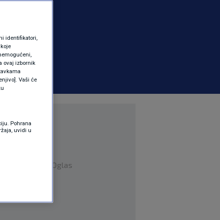
identifikatori,
 koje
 onemogućeni,
a ovaj izbornik
ostavkama
njivo]. Vaši će
ku
ciju. Pohrana
žaja, uvidi u
Oglas