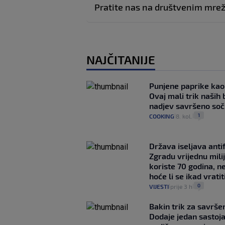
Pratite nas na društvenim mr
NAJČITANIJE
Punjene paprike kao
Ovaj mali trik naših 
nadjev savršeno so
1
COOKING
8. kol.
|
|
Država iseljava antif
Zgradu vrijednu mili
koriste 70 godina, n
hoće li se ikad vratit
0
VIJESTI
prije 3 h
|
|
Bakin trik za savršen
Dodaje jedan sastoja