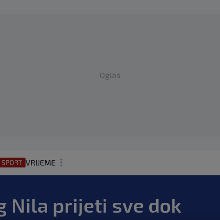
Oglas
VRIJEME
N1 TEME
 Nila prijeti sve dok
REGIJA