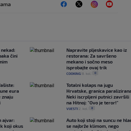
ežama
 nekad:
Napravite pljeskavice kao iz
baka čini
restorana: Za savršeno
čnim
mekano i sočno meso
isprobajte ovaj trik
0
COOKING
8. kol.
|
|
ašiste:
Totalni kolaps na jugu
june eura
Hrvatske, granica paralizirana
e znaju
Neki iscrpljeni putnici završili
i
na Hitnoj: "Ovo je teror!"
8
VIJESTI
2. kol.
|
|
 ajvar:
Auto koji stoji na suncu ne hla
k koji okus
se najbrže klimom, nego