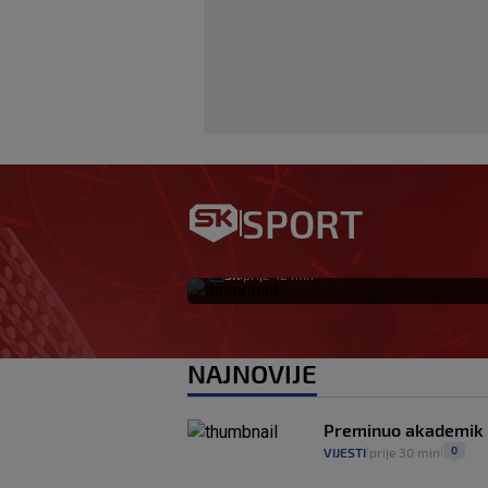
VIDEO / Pogledajte
novog napadača Ri
SPORT
zabijao u Bundesli
SK
prije 42 min
|
NAJNOVIJE
Preminuo akademik 
0
VIJESTI
prije 30 min
|
|