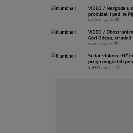
VIDEO / Nezgoda u sr
proklizali i pali na Pi
0
VIJESTI
prije 1 h
|
|
VIDEO / Obostrani m
Gori Odesa, stradali
0
SVIJET
prije 1 h
|
|
Sudar vlakova: HŽ In
pruga mogla biti po
0
VIJESTI
prije 2 h
|
|