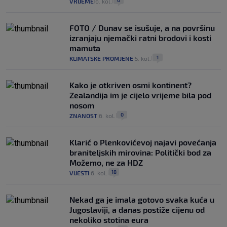
0
VRIJEME
6. kol.
|
|
FOTO / Dunav se isušuje, a na površinu
izranjaju njemački ratni brodovi i kosti
mamuta
1
KLIMATSKE PROMJENE
5. kol.
|
|
Kako je otkriven osmi kontinent?
Zealandija im je cijelo vrijeme bila pod
nosom
0
ZNANOST
6. kol.
|
|
Klarić o Plenkovićevoj najavi povećanja
braniteljskih mirovina: Politički bod za
Možemo, ne za HDZ
18
VIJESTI
6. kol.
|
|
Nekad ga je imala gotovo svaka kuća u
Jugoslaviji, a danas postiže cijenu od
nekoliko stotina eura