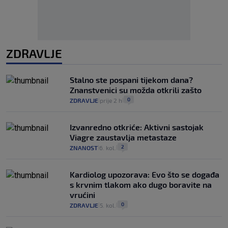
ZDRAVLJE
Stalno ste pospani tijekom dana?
Znanstvenici su možda otkrili zašto
0
ZDRAVLJE
prije 2 h
|
|
Izvanredno otkriće: Aktivni sastojak
Viagre zaustavlja metastaze
2
ZNANOST
6. kol.
|
|
Kardiolog upozorava: Evo što se događa
s krvnim tlakom ako dugo boravite na
vrućini
0
ZDRAVLJE
5. kol.
|
|