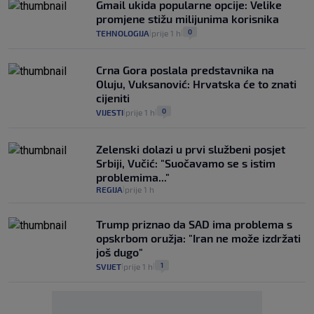
Gmail ukida popularne opcije: Velike
promjene stižu milijunima korisnika
0
TEHNOLOGIJA
prije 1 h
|
|
Crna Gora poslala predstavnika na
Oluju, Vuksanović: Hrvatska će to znati
cijeniti
0
VIJESTI
prije 1 h
|
|
Zelenski dolazi u prvi službeni posjet
Srbiji, Vučić: "Suočavamo se s istim
problemima..."
REGIJA
prije 1 h
|
Trump priznao da SAD ima problema s
opskrbom oružja: "Iran ne može izdržati
još dugo"
1
SVIJET
prije 1 h
|
|