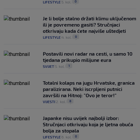
0
LIFESTYLE
5. kol.
|
|
Je li bolje stalno držati klimu uključenom
ili je povremeno gasiti? Stručnjaci
otkrivaju kada ćete najviše uštedjeti
0
LIFESTYLE
4. kol.
|
|
Postavili novi radar na cesti, u samo 10
tjedana prikupio milijune eura
1
SVIJET
5. kol.
|
|
Totalni kolaps na jugu Hrvatske, granica
paralizirana. Neki iscrpljeni putnici
završili na Hitnoj: "Ovo je teror!"
8
VIJESTI
2. kol.
|
|
Japanke nisu uvijek najbolji izbor:
Stručnjaci otkrivaju koja je ljetna obuća
bolja za stopala
0
LIFESTYLE
6. kol.
|
|