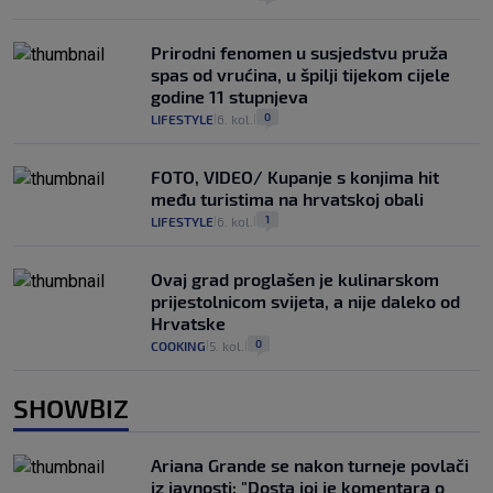
Prirodni fenomen u susjedstvu pruža
spas od vrućina, u špilji tijekom cijele
godine 11 stupnjeva
0
LIFESTYLE
6. kol.
|
|
FOTO, VIDEO/ Kupanje s konjima hit
među turistima na hrvatskoj obali
1
LIFESTYLE
6. kol.
|
|
Ovaj grad proglašen je kulinarskom
prijestolnicom svijeta, a nije daleko od
Hrvatske
0
COOKING
5. kol.
|
|
SHOWBIZ
Ariana Grande se nakon turneje povlači
iz javnosti: "Dosta joj je komentara o