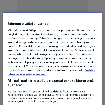
Oglas
Brinemo o vašoj privatnosti
Mi i naši partneri
603
pohranjujemo osobne podatke, kao što su podaci o
pregledavanju ili jedinstveni identifikatori, i pristupamo im na vašem
uređaju. Odabirom opcije Prihvaćam omogućit ćete tehnologije praćenja
koje podržavaju svrhe za čije pružanje mi i naši partneri obrađujemo
podatke. Ako su alati za praćenje onemogućeni, određeni sadržaj i oglasi
koje vidite možda više neće biti toliko relevantni za vas. Možete se vratiti
KAKVO JE TVOJE MIŠLJENJE O OVOME?
na ovaj izbornik kako biste izmijenili svoje odabire ili povukli pristanak u
bilo kojem trenutku klikom na Upravljaj postavkama poveznicu pri dnu
web-stranice [ili plutajuće ikone u donjem lijevom kutu web stranice, ako
Pridruži se raspravi ili pročitaj komentare
je primjenjivo]. Vaši će se odabiri primijeniti kako je opisano u dijelu Web-
mjesto. Za više pojedinosti pogledajte našu Politiku privatnosti.
Dodatne
informacije o vašoj privatnosti
Budi prvi koji će ostaviti komentar
Mi i naši partneri obrađujemo podatke kako bismo pružili
sljedeće:
Korištenje preciznih geolokacijskih podataka. Aktivno skeniranje
Pratite nas na društvenim mrežama
karakteristika uređaja za identifikaciju. Pohrana i/ili pristup podacima na
uređaju. Personalizirano oglašavanje i sadržaj, mjerenje oglašavanja i
sadržaja, uvidi u publiku i razvoj usluga.