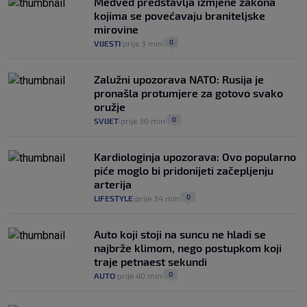
Medved predstavlja izmjene zakona
se dogodilo ništa. Vlada se zaljubila u te
kojima se povećavaju braniteljske
intervencije"
mirovine
25
VIJESTI
30. srp.
|
|
0
VIJESTI
prije 3 min
|
|
Zalužni upozorava NATO: Rusija je
pronašla protumjere za gotovo svako
oružje
0
SVIJET
prije 30 min
|
|
Kardiologinja upozorava: Ovo popularno
piće moglo bi pridonijeti začepljenju
arterija
0
LIFESTYLE
prije 34 min
|
|
Auto koji stoji na suncu ne hladi se
najbrže klimom, nego postupkom koji
traje petnaest sekundi
0
AUTO
prije 40 min
|
|