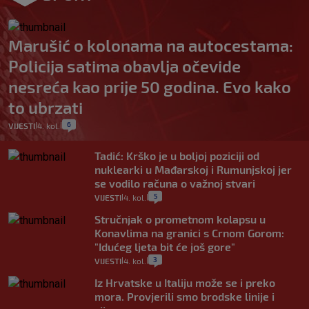
Marušić o kolonama na autocestama:
Policija satima obavlja očevide
nesreća kao prije 50 godina. Evo kako
to ubrzati
6
VIJESTI
4. kol.
|
|
Tadić: Krško je u boljoj poziciji od
nuklearki u Mađarskoj i Rumunjskoj jer
se vodilo računa o važnoj stvari
5
VIJESTI
4. kol.
|
|
Stručnjak o prometnom kolapsu u
Konavlima na granici s Crnom Gorom:
"Idućeg ljeta bit će još gore"
3
VIJESTI
4. kol.
|
|
Iz Hrvatske u Italiju može se i preko
mora. Provjerili smo brodske linije i