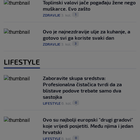
Toplinski valovi jače pogađaju žene nego
muškarce. Evo zašto
1
ZDRAVLJE
3. kol.
|
|
Ovo je najnezdravije ulje za kuhanje, a
gotovo svi ga koriste svaki dan
3
ZDRAVLJE
3. kol.
|
|
LIFESTYLE
Zaboravite skupa sredstva:
Profesionalna čistačica tvrdi da za
blistave podove trebate samo dva
sastojka
0
LIFESTYLE
6. kol.
|
|
Ovo su najbolji europski "drugi gradovi"
koje vrijedi posjetiti. Među njima i jedan
hrvatski
0
LIFESTYLE
6. kol.
|
|