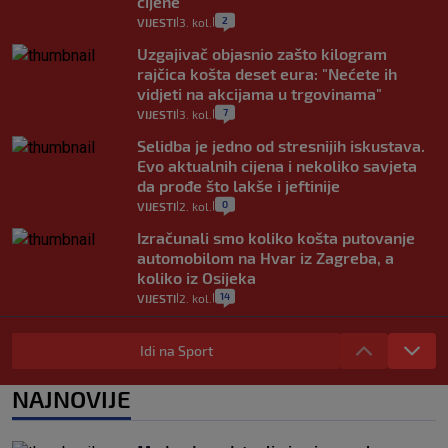
cijene
2
VIJESTI
3. kol.
|
|
Uzgajivač objasnio zašto kilogram
rajčica košta deset eura: "Nećete ih
vidjeti na akcijama u trgovinama"
7
VIJESTI
3. kol.
|
|
Selidba je jedno od stresnijih iskustava.
Evo aktualnih cijena i nekoliko savjeta
da prođe što lakše i jeftinije
0
VIJESTI
2. kol.
|
|
Izračunali smo koliko košta putovanje
automobilom na Hvar iz Zagreba, a
koliko iz Osijeka
14
VIJESTI
2. kol.
|
|
"Kći je otišla na more, a zaboravila
zdravstvenu iskaznicu". Kakva su prava
Idi na Sport
pacijenata izvan mjesta prebivališta?
1
VIJESTI
1. kol.
NAJNOVIJE
|
|
Provjerili smo "što ćemo onda" ako
Plenković na 15 dana ukine mjere: "Ne bi