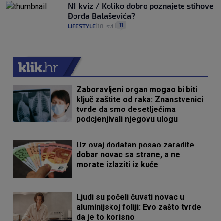
N1 kviz / Koliko dobro poznajete stihove
Đorđa Balaševića?
11
LIFESTYLE
18. svi.
|
|
Zaboravljeni organ mogao bi biti
ključ zaštite od raka: Znanstvenici
tvrde da smo desetljećima
podcjenjivali njegovu ulogu
Uz ovaj dodatan posao zaradite
dobar novac sa strane, a ne
morate izlaziti iz kuće
Ljudi su počeli čuvati novac u
aluminijskoj foliji: Evo zašto tvrde
da je to korisno