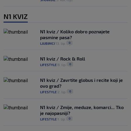
N1 KVIZ
N1 kviz / Koliko dobro poznajete
pasmine pasa?
0
LJUBIMCI
13. lip.
|
|
N1 kviz / Rock & Roll
0
LIFESTYLE
8. lip.
|
|
N1 kviz / Zavrtite globus i recite koji je
ovo grad?
0
LIFESTYLE
2. lip.
|
|
N1 kviz / Zmije, meduze, komarci... Tko
je najopasniji?
0
LIFESTYLE
1. lip.
|
|