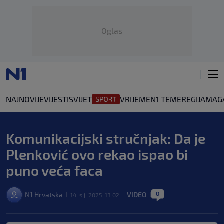
Oglas
NAJNOVIJE
VIJESTI
SVIJET
VRIJEME
N1 TEME
REGIJA
MAG
Komunikacijski stručnjak: Da je
Plenković ovo rekao ispao bi
puno veća faca
0
N1 Hrvatska
VIDEO
14. sij. 2025. 13:02
|
|
|