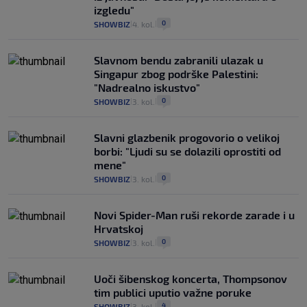
izgledu"
0
SHOWBIZ
4. kol.
|
|
Slavnom bendu zabranili ulazak u
Singapur zbog podrške Palestini:
"Nadrealno iskustvo"
0
SHOWBIZ
3. kol.
|
|
Slavni glazbenik progovorio o velikoj
borbi: "Ljudi su se dolazili oprostiti od
mene"
0
SHOWBIZ
3. kol.
|
|
Novi Spider-Man ruši rekorde zarade i u
Hrvatskoj
0
SHOWBIZ
3. kol.
|
|
Uoči šibenskog koncerta, Thompsonov
tim publici uputio važne poruke
4
SHOWBIZ
3. kol.
|
|