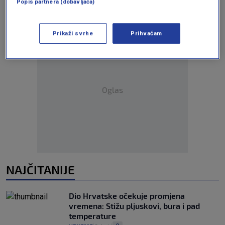
Popis partnera (dobavljača)
Prikaži svrhe
Prihvaćam
Oglas
NAJČITANIJE
Dio Hrvatske očekuje promjena
vremena: Stižu pljuskovi, bura i pad
temperature