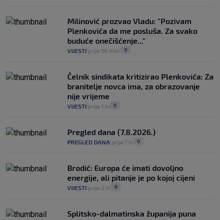
Milinović prozvao Vladu: "Pozivam
Plenkovića da me posluša. Za svako
buduće onečišćenje..."
0
VIJESTI
prije 59 min
|
|
Čelnik sindikata kritizirao Plenkovića: Za
branitelje novca ima, za obrazovanje
nije vrijeme
0
VIJESTI
prije 1 h
|
|
Pregled dana (7.8.2026.)
0
PREGLED DANA
prije 1 h
|
|
Brodić: Europa će imati dovoljno
energije, ali pitanje je po kojoj cijeni
0
VIJESTI
prije 2 h
|
|
Splitsko-dalmatinska županija puna