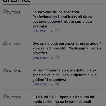
Zaboravite skupa sredstva:
Profesionalna čistačica tvrdi da za
blistave podove trebate samo dva
sastojka
0
LIFESTYLE
6. kol.
|
|
Ovo su najbolji europski "drugi gradovi"
koje vrijedi posjetiti. Među njima i jedan
hrvatski
0
LIFESTYLE
6. kol.
|
|
Prirodni fenomen u susjedstvu pruža
spas od vrućina, u špilji tijekom cijele
godine 11 stupnjeva
1
LIFESTYLE
6. kol.
|
|
FOTO, VIDEO/ Kupanje s konjima hit
među turistima na hrvatskoj obali
1