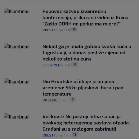
Pupovac sazvao izvanrednu
konferenciju, prikazan i video iz Knina:
"Zašto DORH ne poduzima mjere?"
14
VIJESTI
prije 11 h
|
|
Nekad ga je imala gotovo svaka kuća u
Jugoslaviji, a danas postiže cijenu od
nekoliko stotina eura
0
LIFESTYLE
5. kol.
|
|
Dio Hrvatske očekuje promjena
vremena: Stižu pljuskovi, bura i pad
temperature
0
VRIJEME
6. kol.
|
|
Vučković: Ne postoji hitna sanacija
ovakvog heterogenog sastava otpada.
Građani su s razlogom zabrinuti!
13
VIJESTI
prije 10 h
|
|