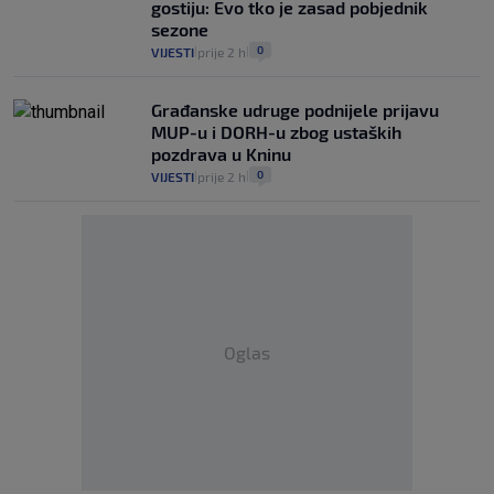
gostiju: Evo tko je zasad pobjednik
sezone
0
VIJESTI
prije 2 h
|
|
Građanske udruge podnijele prijavu
MUP-u i DORH-u zbog ustaških
pozdrava u Kninu
0
VIJESTI
prije 2 h
|
|
Oglas