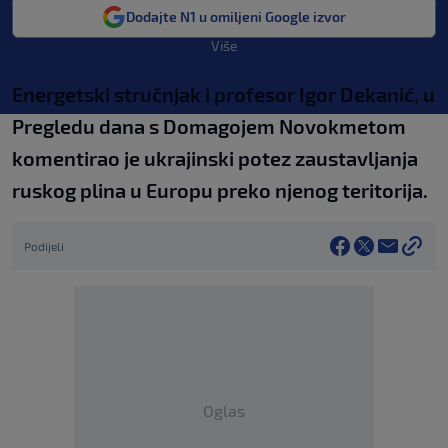
Dodajte N1 u omiljeni Google izvor
Više
Energetski stručnjak i profesor Igor Dekanić, u
Pregledu dana s Domagojem Novokmetom
komentirao je ukrajinski potez zaustavljanja
ruskog plina u Europu preko njenog teritorija.
Podijeli
Oglas