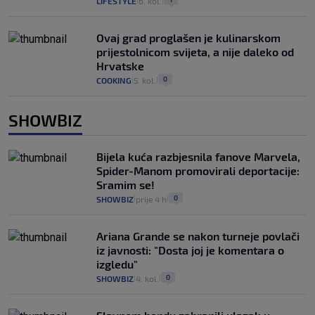
LIFESTYLE
6. kol.
|
|
Ovaj grad proglašen je kulinarskom
prijestolnicom svijeta, a nije daleko od
Hrvatske
0
COOKING
5. kol.
|
|
SHOWBIZ
Bijela kuća razbjesnila fanove Marvela,
Spider-Manom promovirali deportacije:
Sramim se!
0
SHOWBIZ
prije 4 h
|
|
Ariana Grande se nakon turneje povlači
iz javnosti: "Dosta joj je komentara o
izgledu"
0
SHOWBIZ
4. kol.
|
|