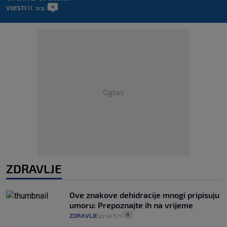
4
VIJESTI
11. srp.
|
|
Oglas
ZDRAVLJE
Ove znakove dehidracije mnogi pripisuju
umoru: Prepoznajte ih na vrijeme
0
ZDRAVLJE
prije 5 h
|
|