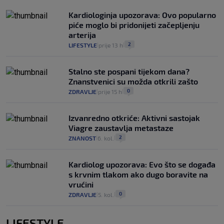
Kardiologinja upozorava: Ovo popularno
piće moglo bi pridonijeti začepljenju
arterija
2
LIFESTYLE
prije 13 h
|
|
Stalno ste pospani tijekom dana?
Znanstvenici su možda otkrili zašto
0
ZDRAVLJE
prije 15 h
|
|
Izvanredno otkriće: Aktivni sastojak
Viagre zaustavlja metastaze
2
ZNANOST
6. kol.
|
|
Kardiolog upozorava: Evo što se događa
s krvnim tlakom ako dugo boravite na
vrućini
0
ZDRAVLJE
5. kol.
|
|
LIFESTYLE