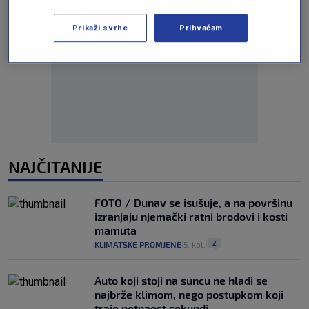
Prikaži svrhe
Prihvaćam
Oglas
NAJČITANIJE
FOTO / Dunav se isušuje, a na površinu
izranjaju njemački ratni brodovi i kosti
mamuta
2
KLIMATSKE PROMJENE
5. kol.
|
|
Auto koji stoji na suncu ne hladi se
najbrže klimom, nego postupkom koji
traje petnaest sekundi