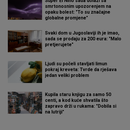
Super El Niño sada dolazi sa
smrtonosnim upozorenjem na
opaku bolest: "To su značajne
globalne promjene"
Svaki dom u Jugoslaviji ih je imao,
sada se prodaju za 200 eura: "Malo
pretjerujete"
Ljudi su počeli stavljati limun
pokraj kreveta: Tvrde da rješava
jedan veliki problem
Kupila staru knjigu za samo 50
centi, a kod kuće shvatila što
zapravo drži u rukama: "Dobila si
na lutriji"