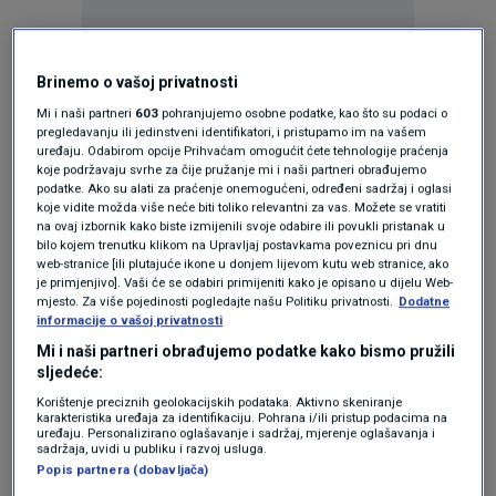
Brinemo o vašoj privatnosti
Mi i naši partneri
603
pohranjujemo osobne podatke, kao što su podaci o
pregledavanju ili jedinstveni identifikatori, i pristupamo im na vašem
KAKVO JE TVOJE MIŠLJENJE O OVOME?
uređaju. Odabirom opcije Prihvaćam omogućit ćete tehnologije praćenja
koje podržavaju svrhe za čije pružanje mi i naši partneri obrađujemo
Pridruži se raspravi ili pročitaj komentare
podatke. Ako su alati za praćenje onemogućeni, određeni sadržaj i oglasi
koje vidite možda više neće biti toliko relevantni za vas. Možete se vratiti
na ovaj izbornik kako biste izmijenili svoje odabire ili povukli pristanak u
bilo kojem trenutku klikom na Upravljaj postavkama poveznicu pri dnu
Budi prvi koji će ostaviti komentar
web-stranice [ili plutajuće ikone u donjem lijevom kutu web stranice, ako
je primjenjivo]. Vaši će se odabiri primijeniti kako je opisano u dijelu Web-
mjesto. Za više pojedinosti pogledajte našu Politiku privatnosti.
Dodatne
informacije o vašoj privatnosti
Pratite nas na društvenim mrežama
Mi i naši partneri obrađujemo podatke kako bismo pružili
sljedeće:
Korištenje preciznih geolokacijskih podataka. Aktivno skeniranje
karakteristika uređaja za identifikaciju. Pohrana i/ili pristup podacima na
uređaju. Personalizirano oglašavanje i sadržaj, mjerenje oglašavanja i
sadržaja, uvidi u publiku i razvoj usluga.
Popis partnera (dobavljača)