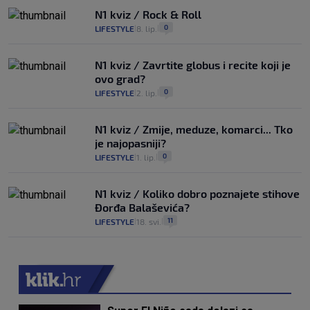
N1 kviz / Rock & Roll
0
LIFESTYLE
8. lip.
|
|
N1 kviz / Zavrtite globus i recite koji je
ovo grad?
0
LIFESTYLE
2. lip.
|
|
N1 kviz / Zmije, meduze, komarci... Tko
je najopasniji?
0
LIFESTYLE
1. lip.
|
|
N1 kviz / Koliko dobro poznajete stihove
Đorđa Balaševića?
11
LIFESTYLE
18. svi.
|
|