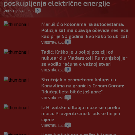
poskupljenja električne energije
0
VIJESTI
prije 3 min
|
|
Marušić o kolonama na autocestama:
Policija satima obavlja očevide nesreća
kao prije 50 godina. Evo kako to ubrzati
6
VIJESTI
4. kol.
|
|
Tadić: Krško je u boljoj poziciji od
nuklearki u Mađarskoj i Rumunjskoj jer
se vodilo računa o važnoj stvari
5
VIJESTI
4. kol.
|
|
Stručnjak o prometnom kolapsu u
Konavlima na granici s Crnom Gorom:
"Idućeg ljeta bit će još gore"
3
VIJESTI
4. kol.
|
|
Iz Hrvatske u Italiju može se i preko
mora. Provjerili smo brodske linije i
cijene
2
VIJESTI
3. kol.
|
|
Uzgajivač objasnio zašto kilogram