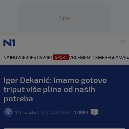
Oglas
NAJNOVIJE
VIJESTI
SVIJET
VRIJEME
N1 TEME
REGIJA
MAG
Igor Dekanić: Imamo gotovo
triput više plina od naših
potreba
0
N1 Hrvatska
N1 INFO
05. sij. 2025. 19:49
|
|
|