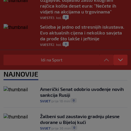
rajčica košta deset eura: "Nećete ih
vidjeti na akcijama u trgovinama"
8
VIJESTI
3. kol.
|
|
Selidba je jedno od stresnijih iskustava.
Evo aktualnih cijena i nekoliko savjeta
da prođe što lakše i jeftinije
0
VIJESTI
2. kol.
|
|
Izračunali smo koliko košta putovanje
automobilom na Hvar iz Zagreba, a
Idi na Sport
koliko iz Osijeka
14
VIJESTI
2. kol.
NAJNOVIJE
|
|
"Kći je otišla na more, a zaboravila
zdravstvenu iskaznicu". Kakva su prava
Američki Senat odobrio uvođenje novih
pacijenata izvan mjesta prebivališta?
sankcija Rusiji
1
VIJESTI
1. kol.
|
|
0
SVIJET
prije 18 min
|
|
Žalbeni sud zaustavio gradnju plesne
dvorane u Bijeloj kući
0
SVIJET
prije 36 min
|
|