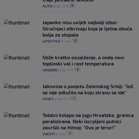
0
AUTO
prije 13 h
|
|
Japanke nisu uvijek najbolji izbor:
Stručnjaci otkrivaju koja je ljetna obuća
bolja za stopala
0
LIFESTYLE
6. kol.
|
|
Stiže kratko osvježenje, a onda novi
toplinski val i rast temperatura
0
VRIJEME
prije 14 h
|
|
Jakovina o posjetu Zelenskog Srbiji: "Još
se nije odlučilo na koju stranu se ide"
1
SVIJET
prije 12 h
|
|
Totalni kolaps na jugu Hrvatske, granica
paralizirana. Neki iscrpljeni putnici
završili na Hitnoj: "Ovo je teror!"
7
VIJESTI
2. kol.
|
|