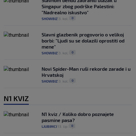
Slavnom bendu zabranili ulazak u
Singapur zbog podrške Palestini:
"Nadrealno iskustvo"
0
SHOWBIZ
3. kol.
|
|
Slavni glazbenik progovorio o velikoj
borbi: "Ljudi su se dolazili oprostiti od
mene"
0
SHOWBIZ
3. kol.
|
|
Novi Spider-Man ruši rekorde zarade i u
Hrvatskoj
0
SHOWBIZ
3. kol.
|
|
N1 KVIZ
N1 kviz / Koliko dobro poznajete
pasmine pasa?
0
LJUBIMCI
13. lip.
|
|