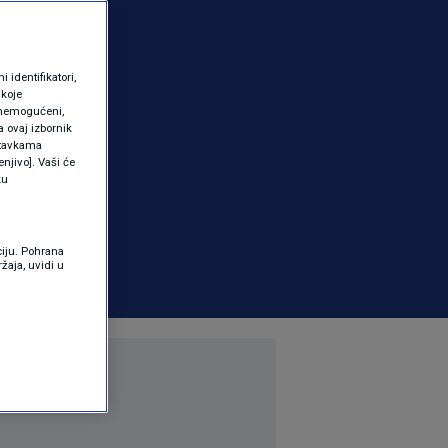
identifikatori,
 koje
 onemogućeni,
a ovaj izbornik
ostavkama
njivo]. Vaši će
ku
ciju. Pohrana
žaja, uvidi u