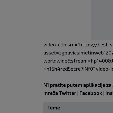
video-cdn src="https://best-
asset=zgpavicsimetinweb1202
worldwide&stream=hp1400&
=n1Sh4redSecre7iNf0" video-i
N1 pratite putem aplikacija za
mreža
Twitter
|
Facebook
|
Ins
Teme