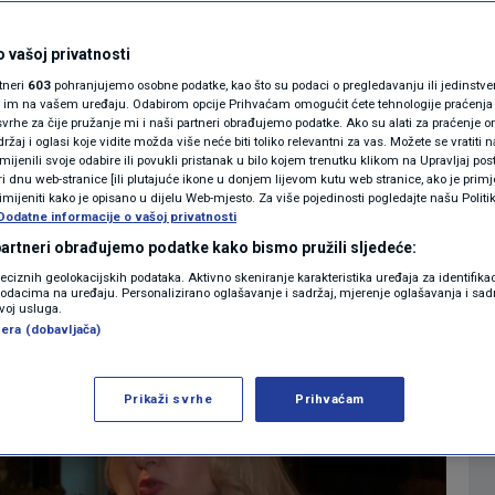
 i djeca rado čekaju
MAGAZIN
N1 KOMENTAR
 vašoj privatnosti
rtneri
603
pohranjujemo osobne podatke, kao što su podaci o pregledavanju ili jedinstveni 
KOLUMNE
o im na vašem uređaju. Odabirom opcije Prihvaćam omogućit ćete tehnologije praćenja
vrhe za čije pružanje mi i naši partneri obrađujemo podatke. Ako su alati za praćenje
0
 22:58
N1 INFO
komentara
|
|
žaj i oglasi koje vidite možda više neće biti toliko relevantni za vas. Možete se vratiti n
N1(DIS)INFO
zmijenili svoje odabire ili povukli pristanak u bilo kojem trenutku klikom na Upravljaj p
i dnu web-stranice [ili plutajuće ikone u donjem lijevom kutu web stranice, ako je primje
KLIMATSKE PROMJENE
rimijeniti kako je opisano u dijelu Web-mjesto. Za više pojedinosti pogledajte našu Politi
Više
Dodatne informacije o vašoj privatnosti
FOTO
 partneri obrađujemo podatke kako bismo pružili sljedeće:
reciznih geolokacijskih podataka. Aktivno skeniranje karakteristika uređaja za identifika
p podacima na uređaju. Personalizirano oglašavanje i sadržaj, mjerenje oglašavanja i sadr
VIDEO
zvoj usluga.
era (dobavljača)
Prikaži svrhe
Prihvaćam