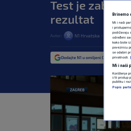
Test je zabavan
rezultat
Brinemo o
Mi i naši pa
i pristupam
podržavaju s
N1 Hrvatska
Autor:
11. velj. 2022.
|
određeni sadr
kako biste i
poveznicu pr
se odabiri p
Dodajte N1 u omiljeni Google izvor
privatnosti.
Mi i naši
Korištenje p
i/ili pristu
publiku i ra
Popis partn