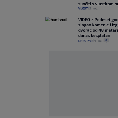
suočiti s vlastitom 
VIJESTI
5. kol.
|
VIDEO / Pedeset god
slagao kamenje i izg
dvorac od 48 metara,
danas besplatan
0
LIFESTYLE
4. kol.
|
|