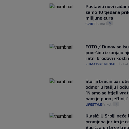
Postavili novi radar 
samo 10 tjedana pri
milijune eura
0
SVIJET
5. kol.
|
|
FOTO / Dunav se isu
površinu izranjaju n
ratni brodovi i kost
KLIMATSKE PROMJENE
5. kol
|
Stariji bračni par ot
odmor u Italiju i odlu
"Nismo se htjeli vrati
nam je puno jeftiniji"
1
LIFESTYLE
4. kol.
|
|
Klasić: U Srbiji neće b
promjena jer im je n
Vučić, a on bi se tre