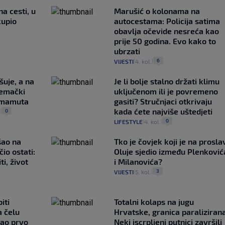
na cesti, u
Marušić o kolonama na
kupio
autocestama: Policija satima
obavlja očevide nesreća kao
prije 50 godina. Evo kako to
ubrzati
6
VIJESTI
4. kol.
|
|
šuje, a na
Je li bolje stalno držati klimu
jemački
uključenom ili je povremeno
i mamuta
gasiti? Stručnjaci otkrivaju
kada ćete najviše uštedjeti
0
.
|
0
LIFESTYLE
4. kol.
|
|
išao na
Tko je čovjek koji je na prosla
čio ostati:
Oluje sjedio između Plenković
ti, život
i Milanovića?
3
VIJESTI
5. kol.
|
|
iti
Totalni kolaps na jugu
a čelu
Hrvatske, granica paralizirana
bao prvo
Neki iscrpljeni putnici završili