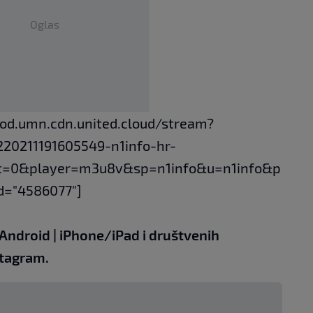
Oglas
vod.umn.cdn.united.cloud/stream?
20211191605549-n1info-hr-
t=0&player=m3u8v&sp=n1info&u=n1info&p
d="4586077"]
Android
|
iPhone/iPad
i društvenih
tagram.