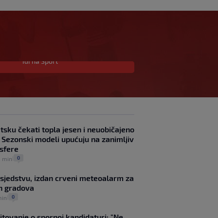
Idi na Sport
Njemački kroničar
govorio o Vuškoviću: Ima
samo jednu manu
SK
prije 1 h
|
Real dogovorio posao
godine, Diomande
tsku čekati topla jesen i neuobičajeno
postaje najskuplji afrički
 Sezonski modeli upućuju na zanimljiv
nogometaš u povijesti
sfere
SK
prije 47 min
|
Messi se vratio u početni
0
2 min
|
sastav Intera i odmah
postavio impresivan
sjedstvu, izdan crveni meteoalarm za
rekord
ih gradova
SK
prije 3 h
|
0
min
|
Jagušić u misiji ulaska
među Vatrene, opet je
itovanje o spornoj kandidaturi: "Ne