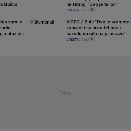
prošlošću
na Hitnoj: "Ovo je teror!"
6
VIJESTI
2. kol.
|
|
ina sam je
VIDEO / Bulj: "Ovo je sramota,
radio
zabranili su braniteljima i
 a ulaz je i
narodu da uđu na proslavu"
6
VIJESTI
5. kol.
|
|
Oglas