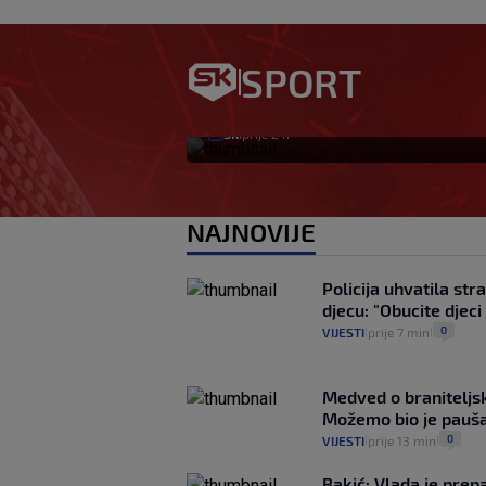
Garcia odabrao poč
SPORT
Livaja se čini se v
SK
prije 2 h
|
NAJNOVIJE
Policija uhvatila str
djecu: "Obucite djec
0
VIJESTI
prije 7 min
|
|
Medved o braniteljs
Možemo bio je paušal
0
VIJESTI
prije 13 min
|
|
Bakić: Vlada je prep