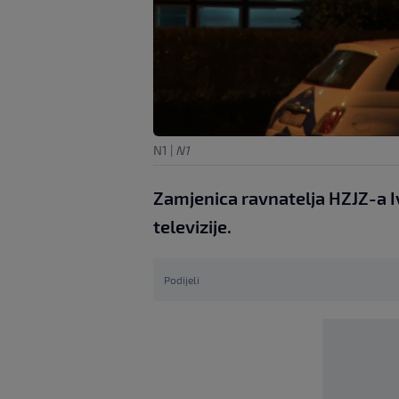
N1
|
N1
Zamjenica ravnatelja HZJZ-a I
televizije.
Podijeli