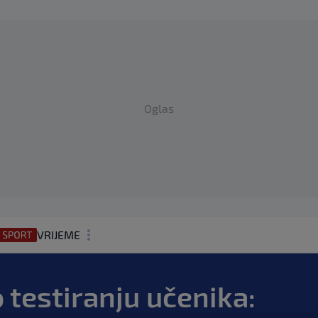
Oglas
VRIJEME
N1 TEME
 testiranju učenika:
REGIJA