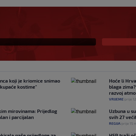
etnih 11 za Litvu?
raća na klupu
anca koji je kriomice snimao
Hoće li Hrva
i kupaće kostime"
blaga zima?
razvoj atmo
VRIJEME
prije 1
|
kim mirovinama: Prijedlog
Uzbuna u su
an i parcijalan
svih 27 već
REGIJA
prije 15 
|
akirala naše prijedloge za
HSP traži oč