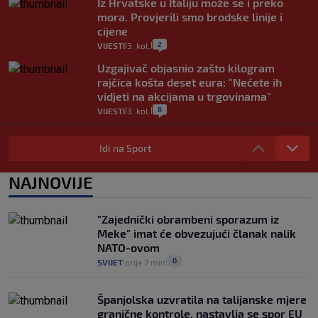
Iz Hrvatske u Italiju može se i preko
mora. Provjerili smo brodske linije i
cijene
2
VIJESTI
3. kol.
|
|
Uzgajivač objasnio zašto kilogram
rajčica košta deset eura: "Nećete ih
vidjeti na akcijama u trgovinama"
8
VIJESTI
3. kol.
|
|
Selidba je jedno od stresnijih iskustava.
Evo aktualnih cijena i nekoliko savjeta
Idi na Sport
da prođe što lakše i jeftinije
0
VIJESTI
2. kol.
NAJNOVIJE
|
|
Izračunali smo koliko košta putovanje
automobilom na Hvar iz Zagreba, a
"Zajednički obrambeni sporazum iz
koliko iz Osijeka
Meke" imat će obvezujući članak nalik
14
VIJESTI
2. kol.
|
|
NATO-ovom
0
SVIJET
prije 7 min
|
|
Španjolska uzvratila na talijanske mjere
granične kontrole, nastavlja se spor EU