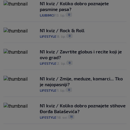
N1 kviz / Koliko dobro poznajete
pasmine pasa?
0
LJUBIMCI
13. lip.
|
|
N1 kviz / Rock & Roll
0
LIFESTYLE
8. lip.
|
|
N1 kviz / Zavrtite globus i recite koji je
ovo grad?
0
LIFESTYLE
2. lip.
|
|
N1 kviz / Zmije, meduze, komarci... Tko
je najopasniji?
0
LIFESTYLE
1. lip.
|
|
N1 kviz / Koliko dobro poznajete stihove
Đorđa Balaševića?
11
LIFESTYLE
18. svi.
|
|