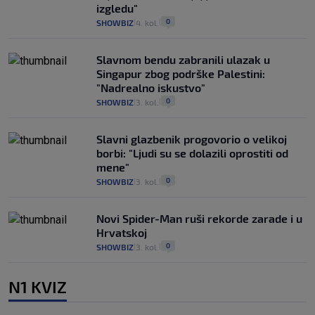
izgledu"
0
SHOWBIZ
4. kol.
|
|
Slavnom bendu zabranili ulazak u
Singapur zbog podrške Palestini:
"Nadrealno iskustvo"
0
SHOWBIZ
3. kol.
|
|
Slavni glazbenik progovorio o velikoj
borbi: "Ljudi su se dolazili oprostiti od
mene"
0
SHOWBIZ
3. kol.
|
|
Novi Spider-Man ruši rekorde zarade i u
Hrvatskoj
0
SHOWBIZ
3. kol.
|
|
N1 KVIZ