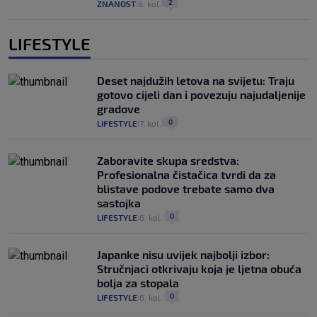
2
ZNANOST
6. kol.
|
|
LIFESTYLE
Deset najdužih letova na svijetu: Traju
gotovo cijeli dan i povezuju najudaljenije
gradove
0
LIFESTYLE
7. kol.
|
|
Zaboravite skupa sredstva:
Profesionalna čistačica tvrdi da za
blistave podove trebate samo dva
sastojka
0
LIFESTYLE
6. kol.
|
|
Japanke nisu uvijek najbolji izbor:
Stručnjaci otkrivaju koja je ljetna obuća
bolja za stopala
0
LIFESTYLE
6. kol.
|
|