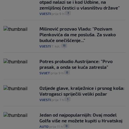
otpad nalazi se i kod Udbine, na
zemljišnoj čestici u vlasništvu države"
7
VIJESTI
prije 9 h
|
|
Milinović prozvao Vladu: "Pozivam
Plenkovića da me posluša. Za svako
buduće onečišćenje..."
11
VIJESTI
7. kol.
|
|
Potres probudio Austrijance: "Prvo
prasak, a onda se kuća zatresla"
0
SVIJET
prije 9 h
|
|
Ozljede glave, kralježnice i prsnog koša:
Vatrogasci spriječili veliki požar
1
VIJESTI
prije 7 h
|
|
Jedan od najpopularnijih: Ovaj model
Golfa više ne možete kupiti u Hrvatskoj
0
AUTO
prije 11 h
|
|