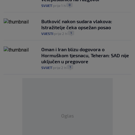
0
SVIJET
prije 1 h
|
|
Butković nakon sudara vlakova:
Istražitelje čeka opsežan posao
1
VIJESTI
prije 2 h
|
|
Oman i Iran blizu dogovora o
Hormuškom tjesnacu, Teheran: SAD nije
uključen u pregovore
1
SVIJET
prije 2 h
|
|
Oglas