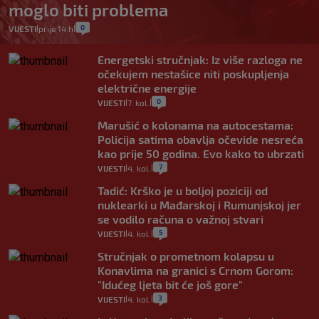
moglo biti problema
0
VIJESTI
prije 14 h
|
|
Energetski stručnjak: Iz više razloga ne
očekujem nestašice niti poskupljenja
električne energije
0
VIJESTI
7. kol.
|
|
Marušić o kolonama na autocestama:
Policija satima obavlja očevide nesreća
kao prije 50 godina. Evo kako to ubrzati
7
VIJESTI
4. kol.
|
|
Tadić: Krško je u boljoj poziciji od
nuklearki u Mađarskoj i Rumunjskoj jer
se vodilo računa o važnoj stvari
5
VIJESTI
4. kol.
|
|
Stručnjak o prometnom kolapsu u
Konavlima na granici s Crnom Gorom:
"Idućeg ljeta bit će još gore"
3
VIJESTI
4. kol.
|
|