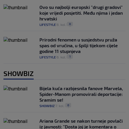
Ovo su najbolji europski "drugi gradovi"
koje vrijedi posjetiti. Među njima i jedan
hrvatski
0
LIFESTYLE
6. kol.
|
|
Prirodni fenomen u susjedstvu pruža
spas od vrućina, u špilji tijekom cijele
godine 11 stupnjeva
1
LIFESTYLE
6. kol.
|
|
SHOWBIZ
Bijela kuća razbjesnila fanove Marvela,
Spider-Manom promovirali deportacije:
Sramim se!
0
SHOWBIZ
7. kol.
|
|
Ariana Grande se nakon turneje povlači
iz javnosti: "Dosta joj je komentara o