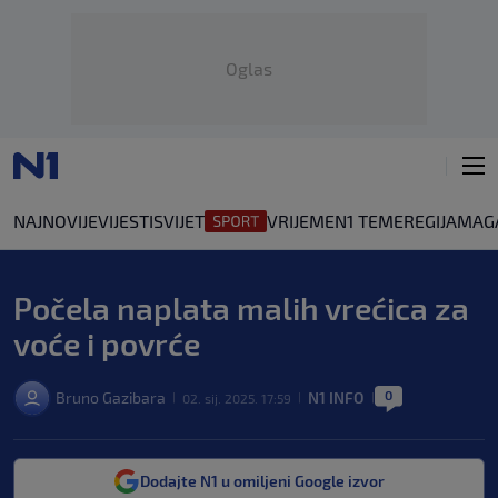
Oglas
NAJNOVIJE
VIJESTI
SVIJET
VRIJEME
N1 TEME
REGIJA
MAG
Počela naplata malih vrećica za
voće i povrće
0
Bruno Gazibara
N1 INFO
02. sij. 2025. 17:59
|
|
|
Dodajte N1 u omiljeni Google izvor