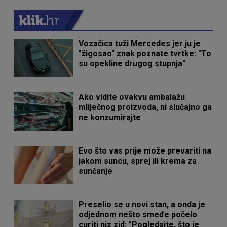
Vozačica tuži Mercedes jer ju je
"žigosao" znak poznate tvrtke: "To
su opekline drugog stupnja"
Ako vidite ovakvu ambalažu
mliječnog proizvoda, ni slučajno ga
ne konzumirajte
Evo što vas prije može prevariti na
jakom suncu, sprej ili krema za
sunčanje
Preselio se u novi stan, a onda je
odjednom nešto smeđe počelo
curiti niz zid: "Pogledajte, što je