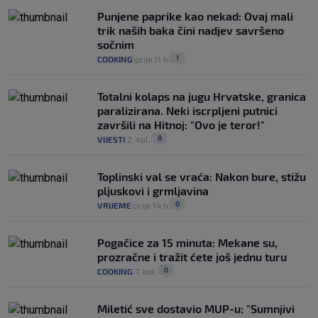
Punjene paprike kao nekad: Ovaj mali
trik naših baka čini nadjev savršeno
sočnim
1
COOKING
prije 11 h
|
|
Totalni kolaps na jugu Hrvatske, granica
paralizirana. Neki iscrpljeni putnici
završili na Hitnoj: "Ovo je teror!"
8
VIJESTI
2. kol.
|
|
Toplinski val se vraća: Nakon bure, stižu
pljuskovi i grmljavina
0
VRIJEME
prije 14 h
|
|
Pogačice za 15 minuta: Mekane su,
prozračne i tražit ćete još jednu turu
0
COOKING
7. kol.
|
|
Miletić sve dostavio MUP-u: "Sumnjivi