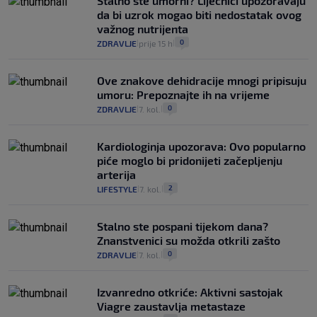
Stalno ste umorni? Liječnici upozoravaju
da bi uzrok mogao biti nedostatak ovog
važnog nutrijenta
0
ZDRAVLJE
prije 15 h
|
|
Ove znakove dehidracije mnogi pripisuju
umoru: Prepoznajte ih na vrijeme
0
ZDRAVLJE
7. kol.
|
|
Kardiologinja upozorava: Ovo popularno
piće moglo bi pridonijeti začepljenju
arterija
2
LIFESTYLE
7. kol.
|
|
Stalno ste pospani tijekom dana?
Znanstvenici su možda otkrili zašto
0
ZDRAVLJE
7. kol.
|
|
Izvanredno otkriće: Aktivni sastojak
Viagre zaustavlja metastaze