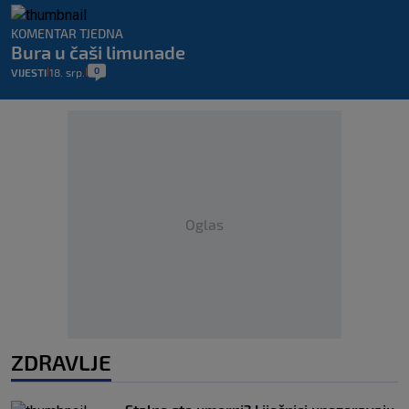
KOMENTAR TJEDNA
Bura u čaši limunade
0
VIJESTI
18. srp.
|
|
Oglas
ZDRAVLJE