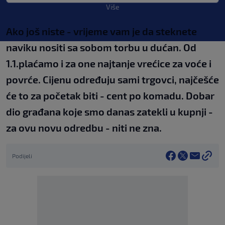
Više
Ako još niste - vrijeme vam je da steknete
naviku nositi sa sobom torbu u dućan. Od
1.1.plaćamo i za one najtanje vrećice za voće i
povrće. Cijenu određuju sami trgovci, najčešće
će to za početak biti - cent po komadu. Dobar
dio građana koje smo danas zatekli u kupnji -
za ovu novu odredbu - niti ne zna.
Podijeli