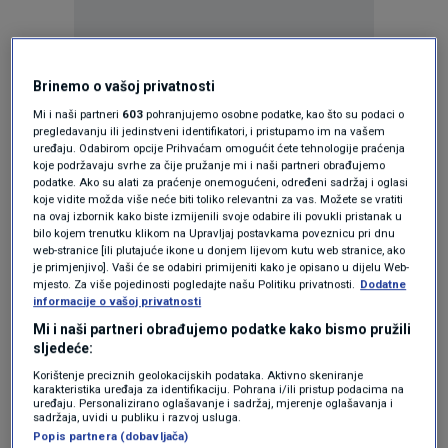
Oglas
Brinemo o vašoj privatnosti
Mi i naši partneri
603
pohranjujemo osobne podatke, kao što su podaci o
pregledavanju ili jedinstveni identifikatori, i pristupamo im na vašem
uređaju. Odabirom opcije Prihvaćam omogućit ćete tehnologije praćenja
koje podržavaju svrhe za čije pružanje mi i naši partneri obrađujemo
podatke. Ako su alati za praćenje onemogućeni, određeni sadržaj i oglasi
KAKVO JE TVOJE MIŠLJENJE O OVOME?
koje vidite možda više neće biti toliko relevantni za vas. Možete se vratiti
na ovaj izbornik kako biste izmijenili svoje odabire ili povukli pristanak u
Pridruži se raspravi ili pročitaj komentare
bilo kojem trenutku klikom na Upravljaj postavkama poveznicu pri dnu
web-stranice [ili plutajuće ikone u donjem lijevom kutu web stranice, ako
je primjenjivo]. Vaši će se odabiri primijeniti kako je opisano u dijelu Web-
mjesto. Za više pojedinosti pogledajte našu Politiku privatnosti.
Dodatne
Budi prvi koji će ostaviti komentar
informacije o vašoj privatnosti
Mi i naši partneri obrađujemo podatke kako bismo pružili
sljedeće:
Pratite nas na društvenim mrežama
Korištenje preciznih geolokacijskih podataka. Aktivno skeniranje
karakteristika uređaja za identifikaciju. Pohrana i/ili pristup podacima na
uređaju. Personalizirano oglašavanje i sadržaj, mjerenje oglašavanja i
sadržaja, uvidi u publiku i razvoj usluga.
Popis partnera (dobavljača)