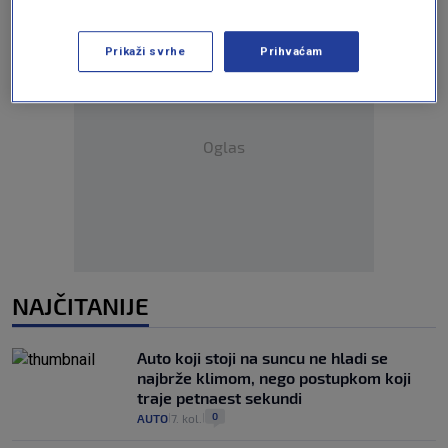
Prikaži svrhe
Prihvaćam
Oglas
NAJČITANIJE
Auto koji stoji na suncu ne hladi se
najbrže klimom, nego postupkom koji
traje petnaest sekundi
0
AUTO
7. kol.
|
|