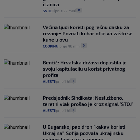
članica
0
SVIJET
prije 27 min
|
|
Većina ljudi koristi pogrešnu dasku za
rezanje: Poznati kuhar otkriva zašto se
kune u ovu
0
COOKING
prije 48 min
|
|
Benčić: Hrvatska država dopustila je
svoju kapitulaciju u korist privatnog
profita
1
VIJESTI
prije 1 h
|
|
Predsjednik Sindikata: Neslužbeno,
teretni vlak prošao je kroz signal 'STOJ'
1
VIJESTI
prije 1 h
|
|
U Bugarskoj pao dron "kakav koristi
Ukrajina", Sofija pozvala ukrajinsku
veleposlanicu na razgovor