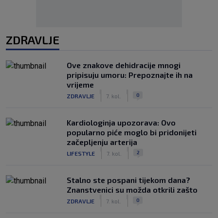
ZDRAVLJE
Ove znakove dehidracije mnogi
pripisuju umoru: Prepoznajte ih na
vrijeme
|
|
0
ZDRAVLJE
7. kol.
Kardiologinja upozorava: Ovo
popularno piće moglo bi pridonijeti
začepljenju arterija
|
|
2
LIFESTYLE
7. kol.
Stalno ste pospani tijekom dana?
Znanstvenici su možda otkrili zašto
|
|
0
ZDRAVLJE
7. kol.