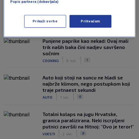
Popis partnera (dobavljača)
Prikaži svrhe
Prihvaćam
NAJČITANIJE
Punjene paprike kao nekad: Ovaj mali
trik naših baka čini nadjev savršeno
sočnim
|
|
1
COOKING
8. kol.
Auto koji stoji na suncu ne hladi se
najbrže klimom, nego postupkom koji
traje petnaest sekundi
|
|
0
AUTO
7. kol.
Totalni kolaps na jugu Hrvatske,
granica paralizirana. Neki iscrpljeni
putnici završili na Hitnoj: "Ovo je teror!"
|
|
8
VIJESTI
2. kol.