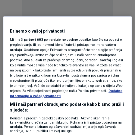
Brinemo o vašoj privatnosti
Oglas
Mi i naši partneri
603
pohranjujemo osobne podatke, kao što su podaci o
pregledavanju ili jedinstveni identifikatori, i pristupamo im na vašem
uređaju. Odabirom opcije Prihvaćam omogućit ćete tehnologije praćenja
koje podržavaju svrhe za čije pružanje mi i naši partneri obrađujemo
podatke. Ako su alati za praćenje onemogućeni, određeni sadržaj i oglasi
koje vidite možda više neće biti toliko relevantni za vas. Možete se vratiti
na ovaj izbornik kako biste izmijenili svoje odabire ili povukli pristanak u
bilo kojem trenutku klikom na Upravljaj postavkama poveznicu pri dnu
web-stranice [ili plutajuće ikone u donjem lijevom kutu web stranice, ako
je primjenjivo]. Vaši će se odabiri primijeniti kako je opisano u dijelu Web-
mjesto. Za više pojedinosti pogledajte našu Politiku privatnosti.
Dodatne
informacije o vašoj privatnosti
Mi i naši partneri obrađujemo podatke kako bismo pružili
sljedeće:
Oglas
Korištenje preciznih geolokacijskih podataka. Aktivno skeniranje
karakteristika uređaja za identifikaciju. Pohrana i/ili pristup podacima na
uređaju. Personalizirano oglašavanje i sadržaj, mjerenje oglašavanja i
sadržaja, uvidi u publiku i razvoj usluga.