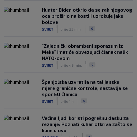
Hunter Biden otkrio da se rak njegovog
oca proširio na kosti i uzrokuje jake
bolove
|
|
0
SVIJET
prije 23 min.
"Zajednički obrambeni sporazum iz
Meke" imat će obvezujući članak nalik
NATO-ovom
|
|
0
SVIJET
prije 49 min.
Španjolska uzvratila na talijanske
mjere granične kontrole, nastavlja se
spor EU članica
|
|
0
SVIJET
prije 1 h
Većina ljudi koristi pogrešnu dasku za
rezanje: Poznati kuhar otkriva zašto se
kune u ovu
|
|
0