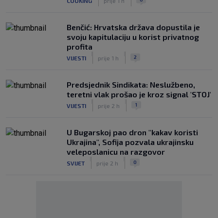
COOKING
prije 1 h
Benčić: Hrvatska država dopustila je
svoju kapitulaciju u korist privatnog
profita
|
|
2
VIJESTI
prije 1 h
Predsjednik Sindikata: Neslužbeno,
teretni vlak prošao je kroz signal 'STOJ'
|
|
1
VIJESTI
prije 2 h
U Bugarskoj pao dron "kakav koristi
Ukrajina", Sofija pozvala ukrajinsku
veleposlanicu na razgovor
|
|
0
SVIJET
prije 2 h