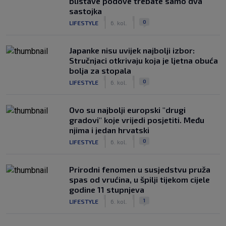
blistave podove trebate samo dva
sastojka
|
|
0
LIFESTYLE
6. kol.
Japanke nisu uvijek najbolji izbor:
Stručnjaci otkrivaju koja je ljetna obuća
bolja za stopala
|
|
0
LIFESTYLE
6. kol.
Ovo su najbolji europski "drugi
gradovi" koje vrijedi posjetiti. Među
njima i jedan hrvatski
|
|
0
LIFESTYLE
6. kol.
Prirodni fenomen u susjedstvu pruža
spas od vrućina, u špilji tijekom cijele
godine 11 stupnjeva
|
|
1
LIFESTYLE
6. kol.