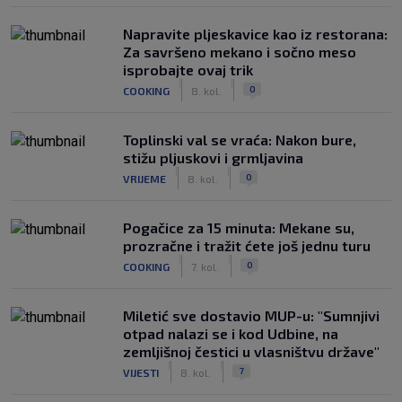
Napravite pljeskavice kao iz restorana:
Za savršeno mekano i sočno meso
isprobajte ovaj trik
|
|
0
COOKING
8. kol.
Toplinski val se vraća: Nakon bure,
stižu pljuskovi i grmljavina
|
|
0
VRIJEME
8. kol.
Pogačice za 15 minuta: Mekane su,
prozračne i tražit ćete još jednu turu
|
|
0
COOKING
7. kol.
Miletić sve dostavio MUP-u: "Sumnjivi
otpad nalazi se i kod Udbine, na
zemljišnoj čestici u vlasništvu države"
|
|
7
VIJESTI
8. kol.