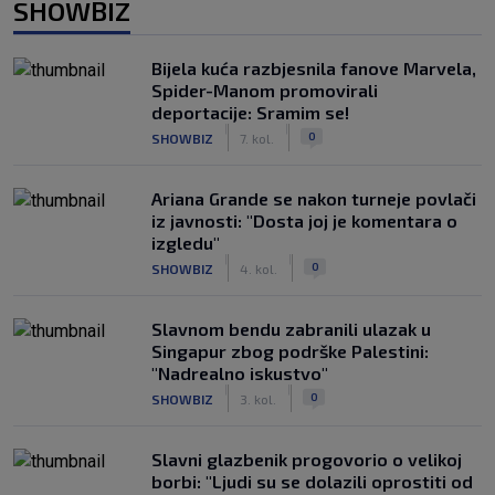
SHOWBIZ
Bijela kuća razbjesnila fanove Marvela,
Spider-Manom promovirali
deportacije: Sramim se!
|
|
0
SHOWBIZ
7. kol.
Ariana Grande se nakon turneje povlači
iz javnosti: "Dosta joj je komentara o
izgledu"
|
|
0
SHOWBIZ
4. kol.
Slavnom bendu zabranili ulazak u
Singapur zbog podrške Palestini:
"Nadrealno iskustvo"
|
|
0
SHOWBIZ
3. kol.
Slavni glazbenik progovorio o velikoj
borbi: "Ljudi su se dolazili oprostiti od