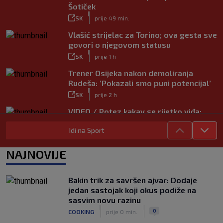
Šotiček
|
SK
prije 49 min.
Vlašić strijelac za Torino; ova gesta sve
govori o njegovom statusu
|
SK
prije 1 h
Trener Osijeka nakon demoliranja
Rudeša: ‘Pokazali smo puni potencijal’
|
SK
prije 2 h
VIDEO / Potez kakav se rijetko viđa:
Kada pomoć nije stigla, na rukama je
Idi na Sport
iznio suigrača u bolovima
|
SK
prije 5 h
NAJNOVIJE
Vušković debitirao za Brighton:
Pogledajte brojke iz prvog nastupa
|
Bakin trik za savršen ajvar: Dodaje
SK
prije 3 h
jedan sastojak koji okus podiže na
Dinamo u finalu Ramljaka! Sutra protiv
sasvim novu razinu
Ajaxa na glavnom terenu Maksimira
|
|
0
COOKING
prije 0 min.
|
SK
prije 3 h