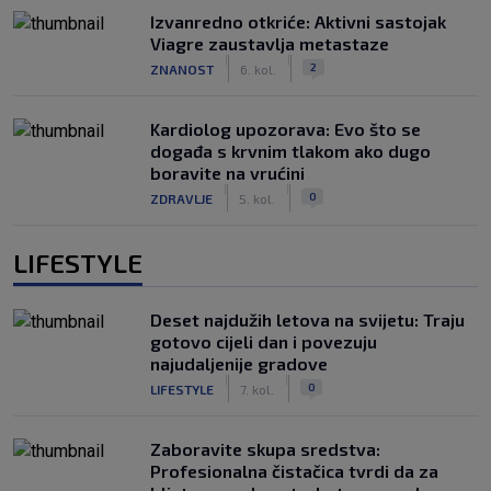
Izvanredno otkriće: Aktivni sastojak
Viagre zaustavlja metastaze
|
|
2
ZNANOST
6. kol.
Kardiolog upozorava: Evo što se
događa s krvnim tlakom ako dugo
boravite na vrućini
|
|
0
ZDRAVLJE
5. kol.
LIFESTYLE
Deset najdužih letova na svijetu: Traju
gotovo cijeli dan i povezuju
najudaljenije gradove
|
|
0
LIFESTYLE
7. kol.
Zaboravite skupa sredstva:
Profesionalna čistačica tvrdi da za