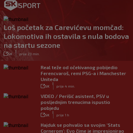
SPORT
Loš početak za Carevićevu momčad:
Lokomotiva ih ostavila s nula bodova
na startu sezone
|
SK
prije 23 min.
Real teže od očekivanog pobijedio
Ferencvaroš, remi PSG-a i Manchester
Uniteda
|
SK
prije 4 min.
VIDEO / Perišić asistent, PSV u
posljednjim trenucima ispustio
pobjedu
|
SK
prije 1 h
Hajduk se pohvalio sa svojim ‘Stats
Cornerom’: Evo čime je impresionirao