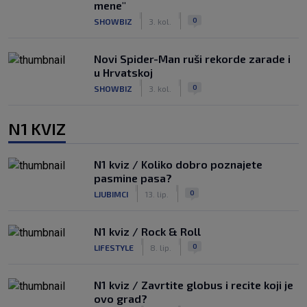
mene"
|
|
0
SHOWBIZ
3. kol.
Novi Spider-Man ruši rekorde zarade i
u Hrvatskoj
|
|
0
SHOWBIZ
3. kol.
N1 KVIZ
N1 kviz / Koliko dobro poznajete
pasmine pasa?
|
|
0
LJUBIMCI
13. lip.
N1 kviz / Rock & Roll
|
|
0
LIFESTYLE
8. lip.
N1 kviz / Zavrtite globus i recite koji je
ovo grad?