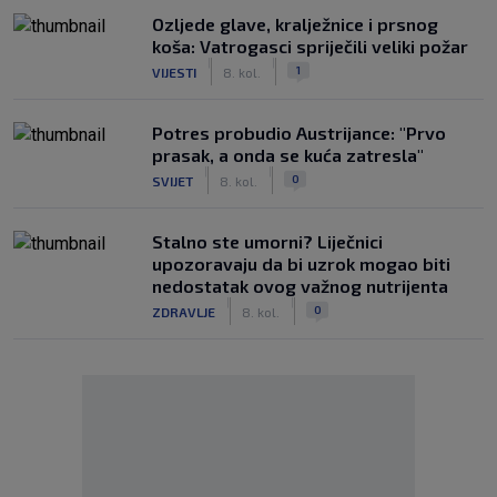
Ozljede glave, kralježnice i prsnog
koša: Vatrogasci spriječili veliki požar
|
|
1
VIJESTI
8. kol.
Potres probudio Austrijance: "Prvo
prasak, a onda se kuća zatresla"
|
|
0
SVIJET
8. kol.
Stalno ste umorni? Liječnici
upozoravaju da bi uzrok mogao biti
nedostatak ovog važnog nutrijenta
|
|
0
ZDRAVLJE
8. kol.