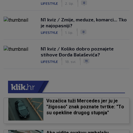
|
|
0
LIFESTYLE
2. lip.
N1 kviz / Zmije, meduze, komarci... Tko
je najopasniji?
|
|
0
LIFESTYLE
1. lip.
N1 kviz / Koliko dobro poznajete
stihove Đorđa Balaševića?
|
|
11
LIFESTYLE
18. svi.
Vozačica tuži Mercedes jer ju je
"žigosao" znak poznate tvrtke: "To
su opekline drugog stupnja"
Ako vidite ovakvu ambalažu